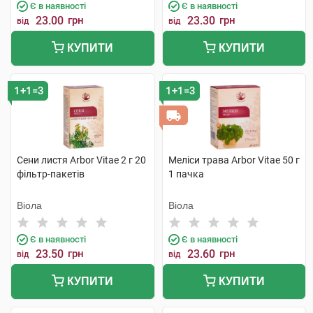
Є в наявності
Є в наявності
23.00
грн
23.30
грн
від
від
КУПИТИ
КУПИТИ
1+1=3
1+1=3
Сени листя Arbor Vitae 2 г 20
Меліси трава Arbor Vitae 50 г
фільтр-пакетів
1 пачка
Віола
Віола
Є в наявності
Є в наявності
23.50
грн
23.60
грн
від
від
КУПИТИ
КУПИТИ