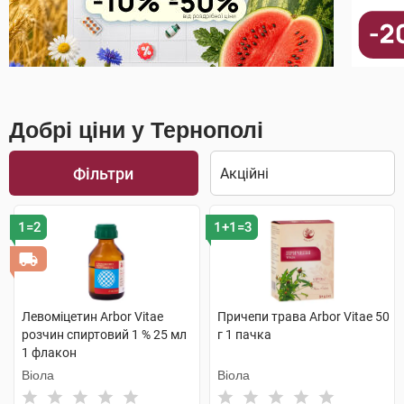
Добрі ціни у Тернополі
Фільтри
1=2
1+1=3
Левоміцетин Arbor Vitae
Причепи трава Arbor Vitae 50
розчин спиртовий 1 % 25 мл
г 1 пачка
1 флакон
Віола
Віола