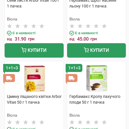
Сени листя Arbor Vitae 100 г
Гербамакс Шрот насіння
1 пачка
льону 100 г 1 пачка
Віола
Віола
Є в наявності
Є в наявності
31.90
грн
45.00
грн
від
від
КУПИТИ
КУПИТИ
1+1=3
1+1=3
Цмину піщаного квітки Arbor
Гербамакс Кропу пахучого
Vitae 50 г 1 пачка
плоди 50 г 1 пачка
Віола
Віола