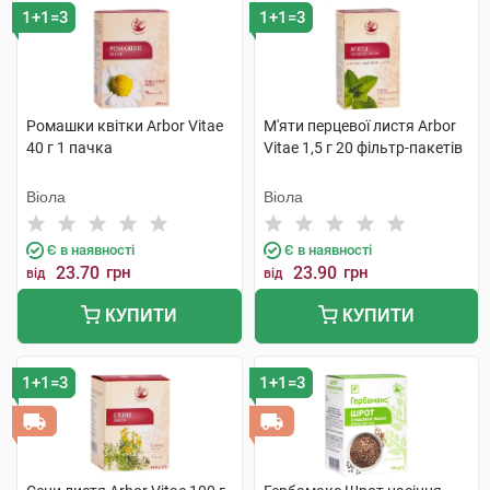
1+1=3
1+1=3
Ромашки квітки Arbor Vitae
М'яти перцевої листя Arbor
40 г 1 пачка
Vitae 1,5 г 20 фільтр-пакетів
Віола
Віола
Є в наявності
Є в наявності
23.70
грн
23.90
грн
від
від
КУПИТИ
КУПИТИ
1+1=3
1+1=3