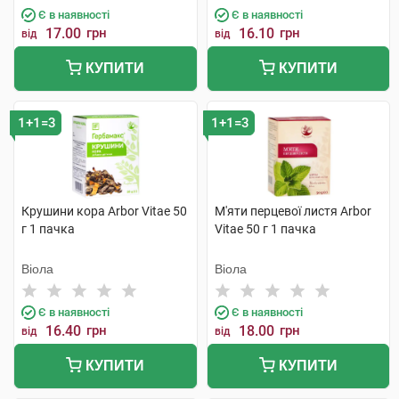
Є в наявності
Є в наявності
17.00
грн
16.10
грн
від
від
КУПИТИ
КУПИТИ
1+1=3
1+1=3
Крушини кора Arbor Vitae 50
М'яти перцевої листя Arbor
г 1 пачка
Vitae 50 г 1 пачка
Віола
Віола
Є в наявності
Є в наявності
16.40
грн
18.00
грн
від
від
КУПИТИ
КУПИТИ