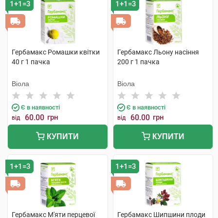
1+1=3
1+1=3
Гербамакс Ромашки квітки
Гербамакс Льону насіння
40 г 1 пачка
200 г 1 пачка
Віола
Віола
Є в наявності
Є в наявності
60.00
грн
60.00
грн
від
від
КУПИТИ
КУПИТИ
1+1=3
1+1=3
Гербамакс М'яти перцевої
Гербамакс Шипшини плоди