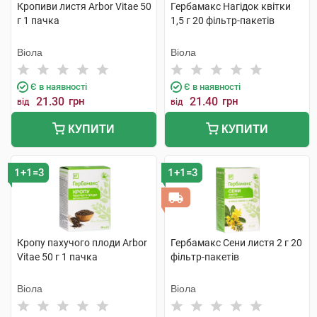
Кропиви листя Arbor Vitae 50
Гербамакс Нагідок квітки
г 1 пачка
1,5 г 20 фільтр-пакетів
Віола
Віола
Є в наявності
Є в наявності
21.30
грн
21.40
грн
від
від
КУПИТИ
КУПИТИ
1+1=3
1+1=3
Кропу пахучого плоди Arbor
Гербамакс Сени листя 2 г 20
Vitae 50 г 1 пачка
фільтр-пакетів
Віола
Віола