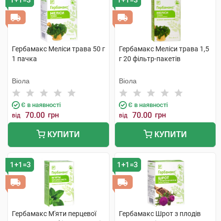
1+1=3
1+1=3
Гербамакс Меліси трава 50 г
Гербамакс Меліси трава 1,5
1 пачка
г 20 фільтр-пакетів
Віола
Віола
Є в наявності
Є в наявності
70.00
грн
70.00
грн
від
від
КУПИТИ
КУПИТИ
1+1=3
1+1=3
Гербамакс М'яти перцевої
Гербамакс Шрот з плодів