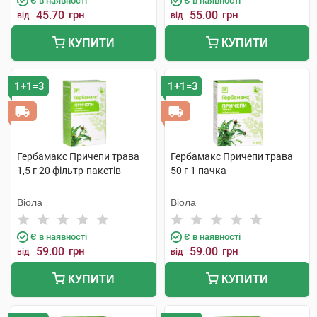
Є в наявності
Є в наявності
45.70
грн
55.00
грн
від
від
КУПИТИ
КУПИТИ
1+1=3
1+1=3
Гербамакс Причепи трава
Гербамакс Причепи трава
1,5 г 20 фільтр-пакетів
50 г 1 пачка
Віола
Віола
Є в наявності
Є в наявності
59.00
грн
59.00
грн
від
від
КУПИТИ
КУПИТИ