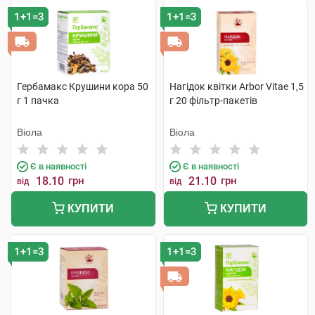
1+1=3
1+1=3
Гербамакс Крушини кора 50
Нагідок квітки Arbor Vitae 1,5
г 1 пачка
г 20 фільтр-пакетів
Віола
Віола
Є в наявності
Є в наявності
18.10
грн
21.10
грн
від
від
КУПИТИ
КУПИТИ
1+1=3
1+1=3