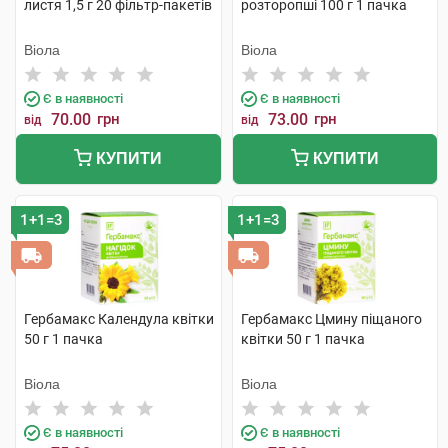
листя 1,5 г 20 фільтр-пакетів
розторопші 100 г 1 пачка
Віола
Віола
Є в наявності
Є в наявності
70.00
грн
73.00
грн
від
від
КУПИТИ
КУПИТИ
1+1=3
1+1=3
Гербамакс Календула квітки
Гербамакс Цмину піщаного
50 г 1 пачка
квітки 50 г 1 пачка
Віола
Віола
Є в наявності
Є в наявності