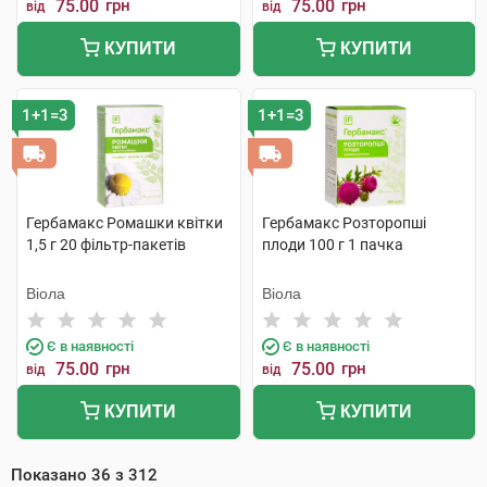
75.00
грн
75.00
грн
від
від
КУПИТИ
КУПИТИ
1+1=3
1+1=3
Гербамакс Ромашки квітки
Гербамакс Розторопші
1,5 г 20 фільтр-пакетів
плоди 100 г 1 пачка
Віола
Віола
Є в наявності
Є в наявності
75.00
грн
75.00
грн
від
від
КУПИТИ
КУПИТИ
Показано
36
з
312