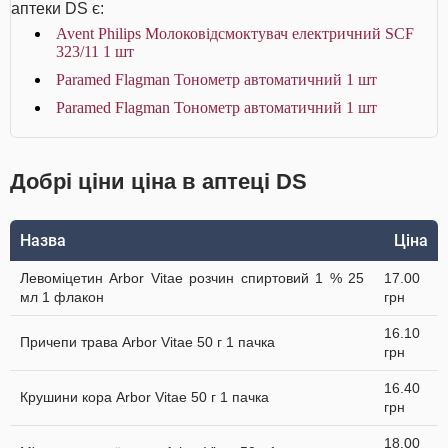
аптеки DS є:
Avent Philips Молоковідсмоктувач електричний SCF
323/11 1 шт
Paramed Flagman Тонометр автоматичний 1 шт
Paramed Flagman Тонометр автоматичний 1 шт
Добрі ціни ціна в аптеці DS
Назва
Ціна
Левоміцетин Arbor Vitae розчин спиртовий 1 % 25
17.00
мл 1 флакон
грн
16.10
Причепи трава Arbor Vitae 50 г 1 пачка
грн
16.40
Крушини кора Arbor Vitae 50 г 1 пачка
грн
18.00