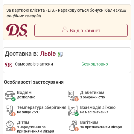
За карткою клієнта «D.S.» нараховуються бонусні бали (
крім
акційних товарів
)
Вхід в кабінет
Доставка в:
Львів
Самовивіз з аптеки
Безкоштовно
Особливості застосування
Водіям
Діабетикам
дозволено
з обережністю
Температура зберігання
Взаємодія з їжею
не вище 25°C
не має значення
Дітям
Вагітним
з народження за
за призначенням лікаря
призначенням лікаря