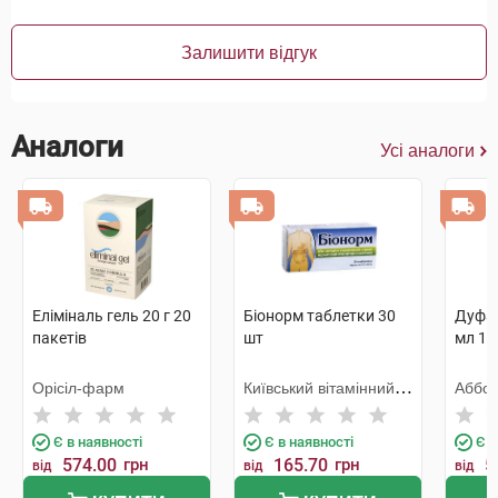
Залишити відгук
Аналоги
Усі аналоги
Еліміналь гель 20 г 20
Біонорм таблетки 30
Дуфал
пакетів
шт
мл 15
Орісіл-фарм
Київський вітамінний
Аббот
завод
Є в наявності
Є в наявності
Є в
574.00
грн
165.70
грн
5
від
від
від