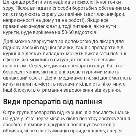
Це краще робити з понеділка з психологічної точки
зору. Після, вигадати способи боротьби з обставинами,
які стимулюють спрагу до паління (застілля, вечірки,
неприємності на дому та на роботі). Якщо все
правильно змоделювати, тоді питання, як кинути
курити, буде вирішене на 50-60 відсотків.
Далі можна звернутися за допомогою до лікаря для
підбору засобів від цієї звички, так як препарати від
куріння в деяких випадках можуть викликати побічні
ефекти, які можливі в ситуаціях власне з певним
пацієнтом. Серед медичних препаратів існує багато
безрецептурних, які нарівні з рецептурними мають
однаковий ефект. Деякі медикаменти, які допомагають
кинути палити, містять незначну кількість нікотину, а
інші блокують отримання задоволення від куріння.
Види препаратів від паління
Є три групи препаратів від куріння, які посилять шанси
на удачу. Уже через місяць після початку застосування
засобів і відмови від куріння поліпшується колір
обличчя, через шість місяців пройде кашель, і через