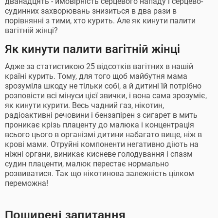
дванадцять - ймовірність серцевого нападу і серцево-
судинних захворювань знизиться в два рази в
порівнянні з тими, хто курить. Але як кинути палити
вагітній жінці?
Як кинути палити вагітній жінці
Адже за статистикою 25 відсотків вагітних в нашій
країні курить. Тому, для того щоб майбутня мама
зрозуміла шкоду не тільки собі, а й дитині їй потрібно
розповісти всі мінуси цієї звички, і вона сама зрозуміє,
як кинути курити. Весь чадний газ, нікотин,
радіоактивні речовини і бензапірен з сигарет в мить
проникає крізь плаценту до малюка і концентрація
всього цього в організмі дитини набагато вище, ніж в
крові мами. Отруйні компоненти негативно діють на
ніжні органи, виникає кисневе голодування і спазм
судин плаценти, малюк перестає нормально
розвиватися. Так що нікотинова залежність цілком
переможна!
Поширені запитання