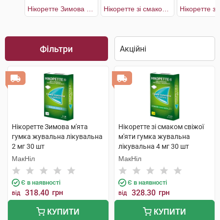
Нікоретте Зимова м'ята
Нікоретте зі смаком свіжих фруктів
Фільтри
Нікоретте Зимова м'ята
Нікоретте зі смаком свіжої
гумка жувальна лікувальна
м'яти гумка жувальна
2 мг 30 шт
лікувальна 4 мг 30 шт
МакНіл
МакНіл
Є в наявності
Є в наявності
318.40
грн
328.30
грн
від
від
КУПИТИ
КУПИТИ