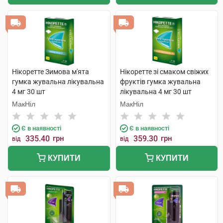
Нікоретте Зимова м'ята
Нікоретте зі смаком свіжих
гумка жувальна лікувальна
фруктів гумка жувальна
4 мг 30 шт
лікувальна 4 мг 30 шт
МакНіл
МакНіл
Є в наявності
Є в наявності
335.40
грн
359.30
грн
від
від
КУПИТИ
КУПИТИ