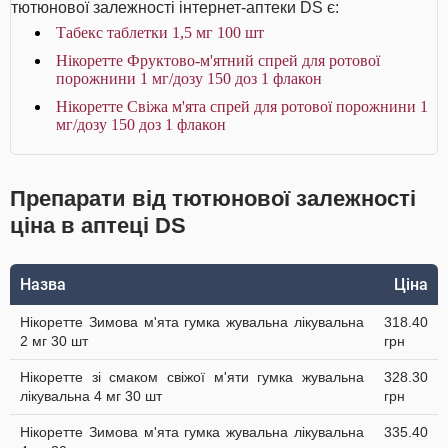
тютюнової залежності інтернет-аптеки DS є:
Табекс таблетки 1,5 мг 100 шт
Нікоретте Фруктово-м'ятний спрей для ротової
порожнини 1 мг/дозу 150 доз 1 флакон
Нікоретте Свіжа м'ята спрей для ротової порожнини 1
мг/дозу 150 доз 1 флакон
Препарати від тютюнової залежності
ціна в аптеці DS
Назва
Ціна
Нікоретте Зимова м'ята гумка жувальна лікувальна
318.40
2 мг 30 шт
грн
Нікоретте зі смаком свіжої м'яти гумка жувальна
328.30
лікувальна 4 мг 30 шт
грн
Нікоретте Зимова м'ята гумка жувальна лікувальна
335.40