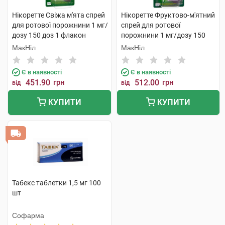
Нікоретте Свіжа м'ята спрей
Нікоретте Фруктово-м'ятний
для ротової порожнини 1 мг/
спрей для ротової
дозу 150 доз 1 флакон
порожнини 1 мг/дозу 150
доз 1 флакон
МакНіл
МакНіл
Є в наявності
Є в наявності
451.90
грн
512.00
грн
від
від
КУПИТИ
КУПИТИ
Табекс таблетки 1,5 мг 100
шт
Софарма