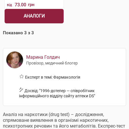
73.00
грн
від
АНАЛОГИ
Показано
3
з
3
Марина Голдич
Провізор, медичний блогер
Експерт в темі: Фармакологія
Досвід: "1996-дотепер — співробітник
інформаційного відділу сайту аптеки DS"
Аналіз на наркотики (drug test) – дослідження,
спрямоване виявлення в організмі наркотичних,
психотропних речовин та його метаболітів. Експрес-тест