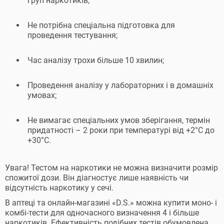
груп наркотиків;
Не потрібна спеціальна підготовка для
проведення тестування;
Час аналізу трохи більше 10 хвилин;
Проведення аналізу у лабораторних і в домашніх
умовах;
Не вимагає спеціальних умов зберігання, термін
придатності – 2 роки при температурі від +2°С до
+30°С.
Увага! Тестом на наркотики не можна визначити розмір
спожитої дози. Він діагностує лише наявність чи
відсутність наркотику у сечі.
В аптеці та онлайн-магазині «D.S.» можна купити моно- і
комбі-тести для одночасного визначення 4 і більше
наркотиків. Ефективність подібних тестів обумовлена ​​