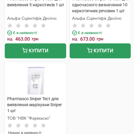
виявлення 5 наркотиків 1 шт
одночасного визначення 10
наркотичних речовин 1 шт
Альфа Сціентіфік Десігнс
Альфа Сціентіфік Десігнс
Є в наявності
Є в наявності
463.00
грн
673.00
грн
від
від
КУПИТИ
КУПИТИ
Pharmasco Sniper Тест для
виявлення маріхуани Sniper
1 шт
ТОВ "НВК "Фармаско"
Немає в наявності