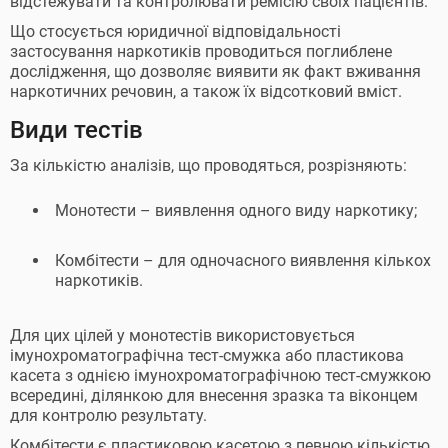
відстежувати та контролювати ремісію своїх пацієнтів.
Що стосується юридичної відповідальності
застосування наркотиків проводиться поглиблене
дослідження, що дозволяє виявити як факт вживання
наркотичних речовин, а також їх відсотковий вміст.
Види тестів
За кількістю аналізів, що проводяться, розрізняють:
Монотести – виявлення одного виду наркотику;
Комбітести – для одночасного виявлення кількох
наркотиків.
Для цих цілей у монотестів використовується
імунохроматографічна тест-смужка або пластикова
касета з однією імунохроматографічною тест-смужкою
всередині, ділянкою для внесення зразка та віконцем
для контролю результату.
Комбітести є пластиковою касетою з певною кількістю