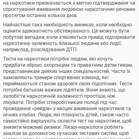
на наркотики призначається з метою підтвердження чи
спростування вживання людиною наркотичних речовин
протягом останніх кількох днів.
Найчастіше така необхідність виникає, коли необхідно
оцінити адекватність обстежуваного. Це можуть бути
побутові випадки, коли з'являється привід підозрювати
наркотичну залежність близької людини або події,
наприклад, розслідування ДТП.
Тести на наркотики потрібні людям, які хочуть
придбати зброю, охоронцям та приватним детективам,
представникам деяких інших спеціальностей. Часто їх
замовляють тренери спортивних команд, які
переймаються станом здоров'я своїх підопічних. Тести
потрібні батькам важких підлітків. Вони знають, що
запобігти наркотичній залежності простіше, ніж
лікувати. Потрібні співробітникам поліції під час
проведення «рейдів» у місцях вживання наркотиків та
нічних клубах. Люди, які планують дітей, також часто
самостійно вирішують скласти тест на наркотики, щоб
знизити можливі ризики. Лікарі-наркологи роблять
аналізи за допомогою сучасних тестових систем, щоб