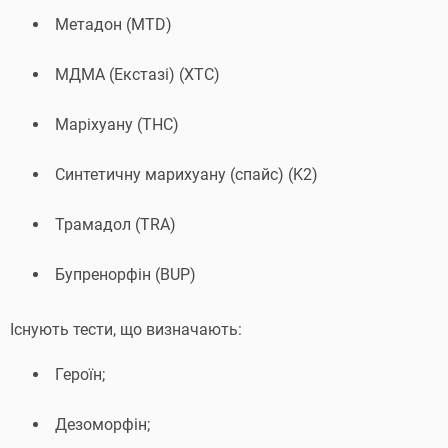
Метадон (MTD)
МДМА (Екстазі) (XTC)
Маріхуану (THC)
Синтетичну марихуану (спайс) (K2)
Трамадол (TRA)
Бупренорфін (BUP)
Існують тести, що визначають:
Героїн;
Дезоморфін;