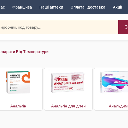
нас
Франшиза
Наші аптеки
Оплата і доставка
Акції
З
епарати Від Температури
Анальгін
Анальгін для дітей
Анальдим