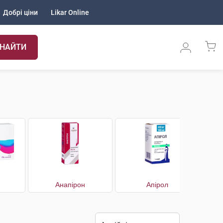
Добрі ціни
Likar Online
НАЙТИ
Анапірон
Апірол