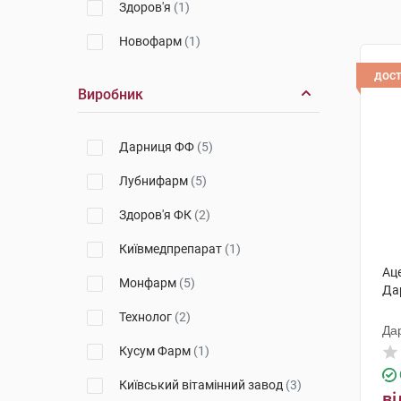
Здоров'я
(1)
Новофарм
(1)
дос
Виробник
Дарниця ФФ
(5)
Лубнифарм
(5)
Здоров'я ФК
(2)
Київмедпрепарат
(1)
Ац
Монфарм
(5)
Да
Технолог
(2)
Да
Кусум Фарм
(1)
Київський вітамінний завод
(3)
ві