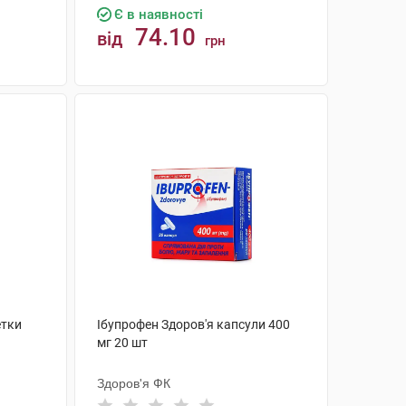
Є в наявності
74.10
від
грн
КУПИТИ
етки
Ібупрофен Здоров'я капсули 400
мг 20 шт
Здоров'я ФК