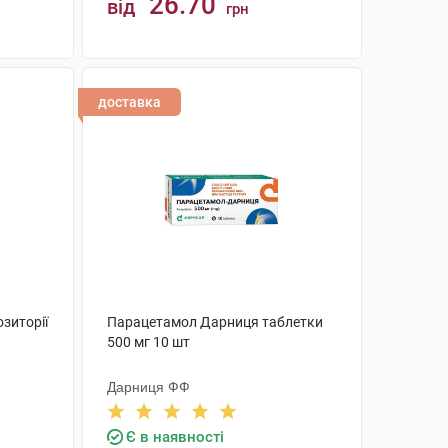
26.70
від
грн
КУПИТИ
доставка
зиторії
Парацетамол Дарниця таблетки
500 мг 10 шт
Дарниця ФФ
Є в наявності