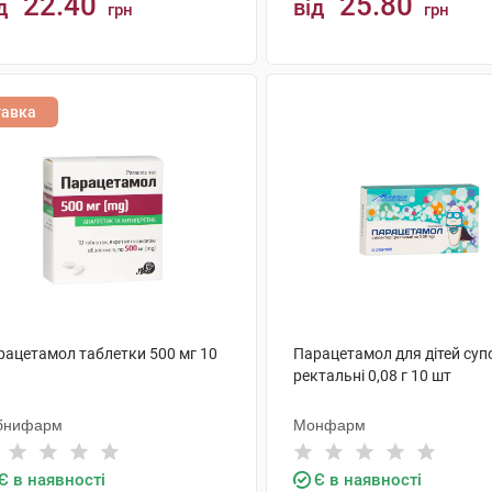
22.40
25.80
д
від
грн
грн
КУПИТИ
КУПИТИ
тавка
рацетамол таблетки 500 мг 10
Парацетамол для дітей супо
ректальні 0,08 г 10 шт
бнифарм
Монфарм
Є в наявності
Є в наявності