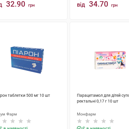
32.90
34.70
д
від
грн
грн
КУПИТИ
КУПИТИ
рон таблетки 500 мг 10 шт
Парацетамол для дітей супо
ректальні 0,17 г 10 шт
сум Фарм
Монфарм
Є в наявності
Є в наявності