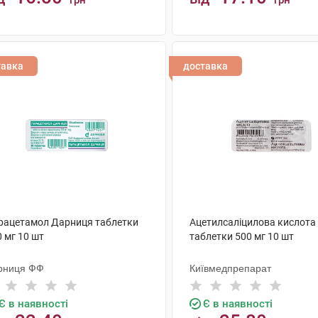
грн
грн
КУПИТИ
КУПИТИ
тавка
доставка
рацетамол Дарниця таблетки
Ацетилсаліцилова кислота
 мг 10 шт
таблетки 500 мг 10 шт
рниця ФФ
Київмедпрепарат
Є в наявності
Є в наявності