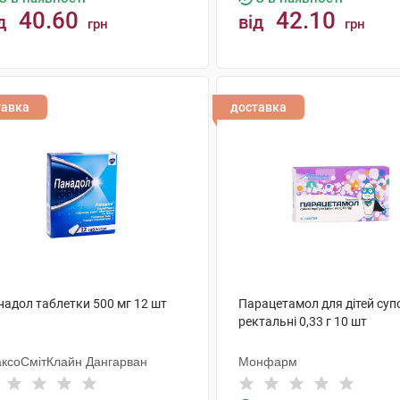
40.60
42.10
д
від
грн
грн
КУПИТИ
КУПИТИ
тавка
доставка
надол таблетки 500 мг 12 шт
Парацетамол для дітей супо
ректальні 0,33 г 10 шт
аксоСмітКлайн Дангарван
Монфарм