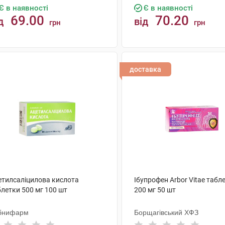
Є в наявності
Є в наявності
69.00
70.20
д
від
грн
грн
КУПИТИ
КУПИТИ
доставка
етилсаліцилова кислота
Ібупрофен Arbor Vitae табл
блетки 500 мг 100 шт
200 мг 50 шт
бнифарм
Борщагівський ХФЗ