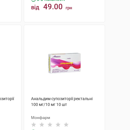
49.00
від
грн
КУПИТИ
зиторії
Анальдим супозиторії ректальні
100 мг/10 мг 10 шт
Монфарм