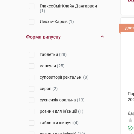
ГлаксоСмітКлайн Дангарван
(1)
Лекхім-Харків
(1)
дос
Борщагівський ХФЗ
(3)
Форма випуску
Бафна Фармасьютікалс
(2)
таблетки
(28)
Джелтек Приват Лімітед
(3)
капсули
(25)
ЮС Фармація
(5)
супозиторії ректальні
(8)
Рекітт Бенкізер Хелскер
Інтернешнл
(11)
сироп
(2)
Па
Фамар
(3)
200
суспензія оральна
(13)
Олів Хелскер
(3)
розчин для ін'єкцій
(1)
Да
Гелтек Прайвет Лімітед
(1)
таблетки шипучі
(4)
Польфарма
(4)