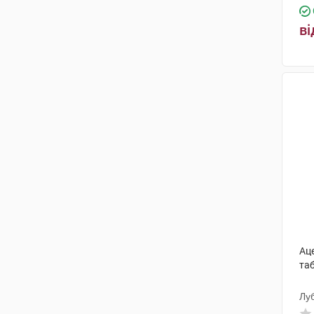
ві
Ац
та
Лу