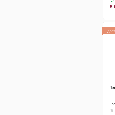
ві
дос
Па
Гл