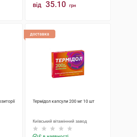
35.10
від
грн
КУПИТИ
доставка
зиторії
Термідол капсули 200 мг 10 шт
Київський вітамінний завод
Є в наявності