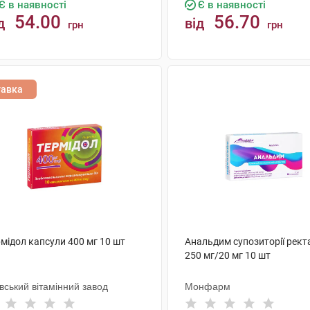
Є в наявності
Є в наявності
54.00
56.70
д
від
грн
грн
КУПИТИ
КУПИТИ
тавка
мідол капсули 400 мг 10 шт
Анальдим супозиторії рект
250 мг/20 мг 10 шт
вський вітамінний завод
Монфарм