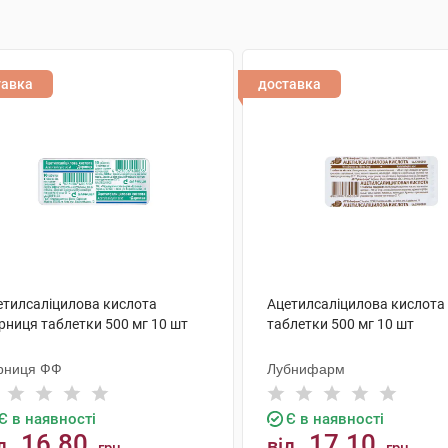
тавка
доставка
етилсаліцилова кислота
Ацетилсаліцилова кислота
рниця таблетки 500 мг 10 шт
таблетки 500 мг 10 шт
рниця ФФ
Лубнифарм
Є в наявності
Є в наявності
16.80
17.10
д
від