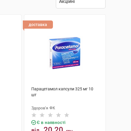
доставка
Парацетамол капсули 325 мг 10
шт
Здоров'я ФК
Є в наявності
20.20
від