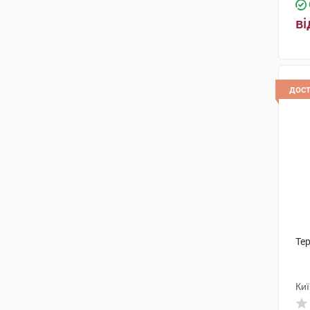
ві
дос
Тер
Киї