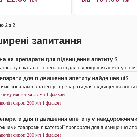
грн
грн
КУПИТИ
КУПИТИ
но
2
з
2
ирені запитання
іна на препарати для підвищення апетиту ?
ь товару в каталозі препарати для підвищення апетиту почина
репарати для підвищення апетиту найдешевші?
ими товарами в категорії препарати для підвищення апетит
олину настойка 25 мл 1 флакон
колін сироп 200 мл 1 флакон
репарати для підвищення апетиту є найдорожчим
жчими товарами в категорії препарати для підвищення апет
колін сироп 200 мл 1 флакон