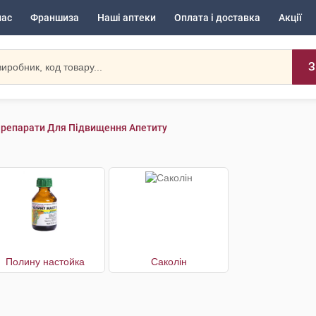
нас
Франшиза
Наші аптеки
Оплата і доставка
Акції
З
репарати Для Підвищення Апетиту
Полину настойка
Саколін