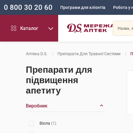
0 800 30 20 60
Програми для клієнтів
Робота у 
Каталог
Аптека D.S.
Препарати Для Травної Системи
П
Препарати для
підвищення
апетиту
Виробник
Віола
(1)