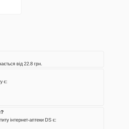
ється від 22.8 грн.
у є:
и?
иту інтернет-аптеки DS є: