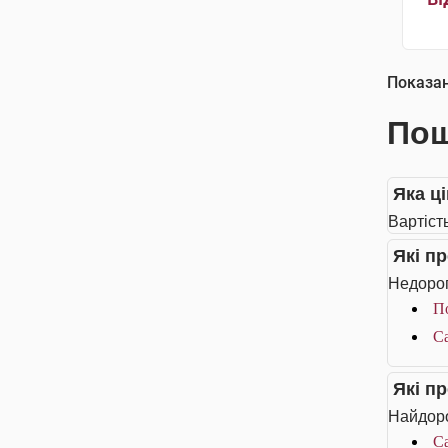
Показа
Пош
Яка ц
Вартіст
Які п
Недорог
П
Са
Які п
Найдоро
Са