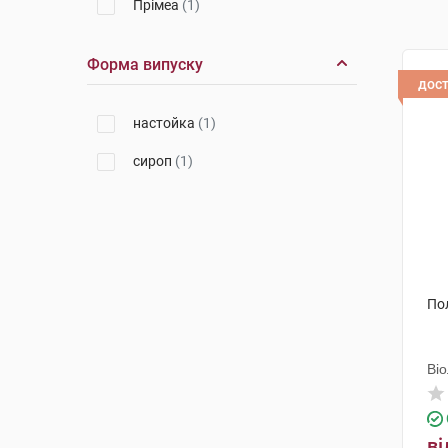
Прімеа
(1)
Форма випуску
дос
настойка
(1)
сироп
(1)
По
Ві
ві