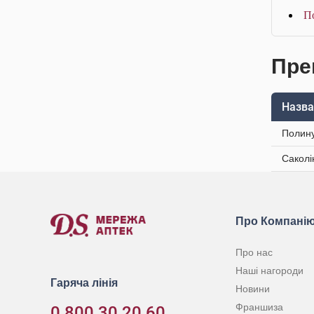
П
Пре
Назва
Полину
Саколі
Про Компані
Про нас
Наші нагороди
Гаряча лінія
Новини
Франшиза
0 800 30 20 60