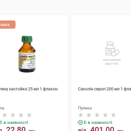
тавка
лину настойка 25 мл 1 флакон
Саколін сироп 200 мл 1 фл
ола
Прімеа
Є в наявності
Є в наявності
22.80
401.00
д
від