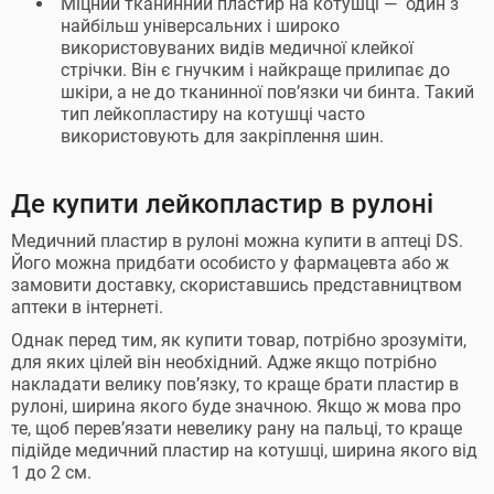
Міцний тканинний пластир на котушці — один з
найбільш універсальних і широко
використовуваних видів медичної клейкої
стрічки. Він є гнучким і найкраще прилипає до
шкіри, а не до тканинної пов’язки чи бинта. Такий
тип лейкопластиру на котушці часто
використовують для закріплення шин.
Де купити лейкопластир в рулоні
Медичний пластир в рулоні можна купити в аптеці DS.
Його можна придбати особисто у фармацевта або ж
замовити доставку, скориставшись представництвом
аптеки в інтернеті.
Однак перед тим, як купити товар, потрібно зрозуміти,
для яких цілей він необхідний. Адже якщо потрібно
накладати велику пов’язку, то краще брати пластир в
рулоні, ширина якого буде значною. Якщо ж мова про
те, щоб перев’язати невелику рану на пальці, то краще
підійде медичний пластир на котушці, ширина якого від
1 до 2 см.