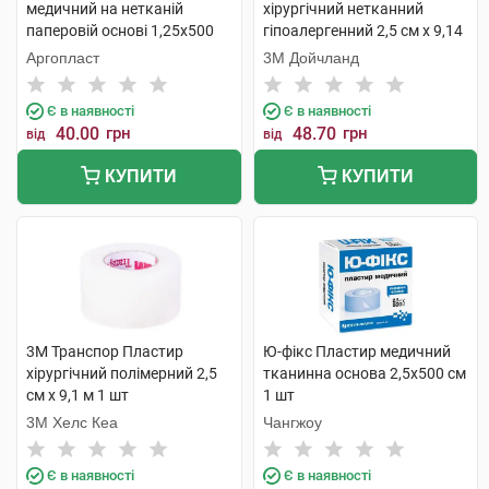
медичний на нетканій
хірургічний нетканний
паперовій основі 1,25х500
гіпоалергенний 2,5 см х 9,14
см 1 шт
м 1 шт
Аргопласт
3М Дойчланд
Є в наявності
Є в наявності
40.00
грн
48.70
грн
від
від
КУПИТИ
КУПИТИ
3M Транспор Пластир
Ю-фікс Пластир медичний
хірургічний полімерний 2,5
тканинна основа 2,5х500 см
см х 9,1 м 1 шт
1 шт
3M Хелс Кеа
Чангжоу
Є в наявності
Є в наявності