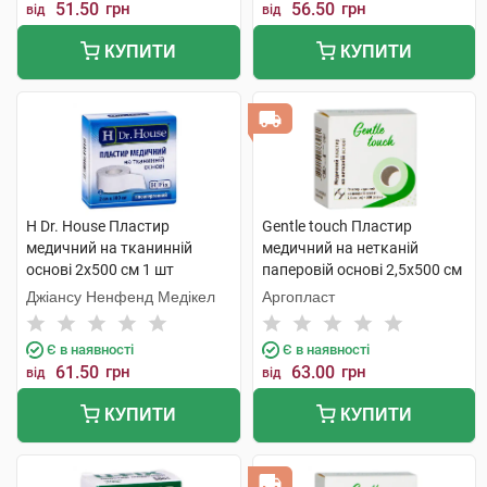
51.50
грн
56.50
грн
від
від
КУПИТИ
КУПИТИ
H Dr. House Пластир
Gentle touch Пластир
медичний на тканинній
медичний на нетканій
основі 2х500 см 1 шт
паперовій основі 2,5х500 см
1 шт
Джіансу Ненфенд Медікел
Аргопласт
Є в наявності
Є в наявності
61.50
грн
63.00
грн
від
від
КУПИТИ
КУПИТИ