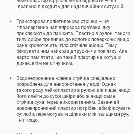
лейкопластир в рулоні легко відірвати — він
ідеально підходить для надзвичайних ситуацій.
Транспорова поліетиленова стрічка — ця
гіпоалергенна напівпрозора пов’язка, яку
приклеюють до пацієнта. Пластир в рулоні такого
типу добре прилипає до вологих поверхонь: якщо
рана кровоточить, тіло спітніле абощо. Тому
фіксувати ним найкраще трубки чи пов’язку. Але
варто пам’ятати, що такий пластир на котушці
дихає, втім не є гнучким.
Водонепроникна клейка стрічка спеціально
розроблена для використання у воді. Однак
такого роду лейкопластир в рулоні діє лише, якщо
його клеїти до сухої шкіри або ж якщо сама
стрічка суха перед використанням. Зазвичай
водонепроникний пластир потрібен, аби фіксувати
суглоби, перемотувати ділянки між пальцями рук
і ніг тощо.