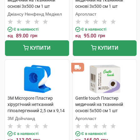
медичний на тканинній
медичний на тканинній
основі 3х500 см 1 шт
основі 3х500 см 1 шт
Джіансу Ненфенд Медікел
Аргопласт
Є в наявності
Є в наявності
89.00
грн
95.00
грн
від
від
КУПИТИ
КУПИТИ
3M Micropore Пластир
Gentle touch Пластир
хірургічний нетканний
медичний на тканинній
гіпоалергенний 2,5 см х 9,14
основі 5х500 см 1 шт
м на диспенсері 1 шт
3М Дойчланд
Аргопласт
Є в наявності
Є в наявності