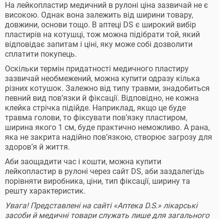
На лейкопластир медичний в рулоні ціна зазвичай не є
високою. Однак вона залежить від ширини товару,
довжини, основи тощо. В аптеці DS є широкий вибір
пластирів на котушці, тож можна підібрати той, який
відповідає запитам і ціні, яку може собі дозволити
сплатити покупець.
Оскільки термін придатності медичного пластиру
зазвичай необмежений, можна купити одразу кілька
різних котушок. Залежно від типу травми, знадобиться
певний вид пов’язки й фіксації. Відповідно, не кожна
клейка стрічка підійде. Наприклад, якщо це буде
травма голови, то фіксувати пов’язку пластиром,
ширина якого 1 см, буде практично неможливо. А рана,
яка не закрита надійно пов’язкою, створює загрозу для
здоров’я й життя.
Аби заощадити час і кошти, можна купити
лейкопластир в рулоні через сайт DS, аби заздалегідь
порівняти виробника, ціни, тип фіксації, ширину та
решту характеристик.
Увага! Представлені на сайті «Аптека D.S.» лікарські
засоби й медичні товари служать лише для загального