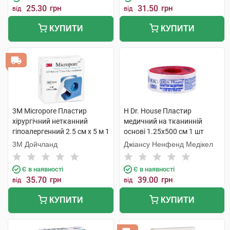
25.30
грн
31.50
грн
від
від
КУПИТИ
КУПИТИ
3M Micropore Пластир
H Dr. House Пластир
хірургічний нетканний
медичний на тканинній
гіпоалергенний 2.5 см х 5 м 1
основі 1.25х500 см 1 шт
шт
3М Дойчланд
Джіансу Ненфенд Медікел
Є в наявності
Є в наявності
35.70
грн
39.00
грн
від
від
КУПИТИ
КУПИТИ