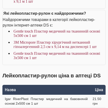
х 9,1 м 1 шт
Які лейкопластир-рулон є найдорожчими?
Найдорожчими товарами в категорії лейкопластир-
рулон інтернет-аптеки DS є:
Gentle touch Пластир медичний на тканинній основі
5х500 см 1 шт
3M Micropore Пластир хірургічний нетканний
гіпоалергенний 2,5 см х 9,14 м на диспенсері 1 шт
Gentle touch Пластир медичний на тканинній основі
3х500 см 1 шт
Лейкопластир-рулон ціна в аптеці DS
Назва
Ціна
Igar RiverPlast Пластир медичний на бавовняній
21.50
основі 2х500 см 1 шт
грн