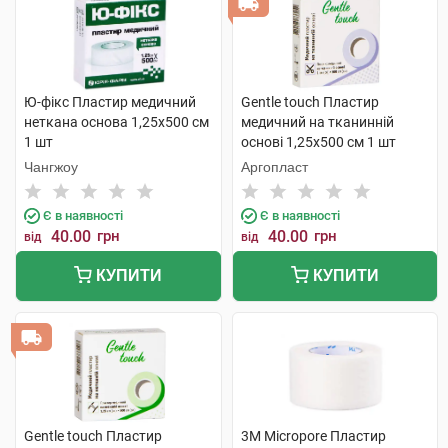
Ю-фікс Пластир медичний
Gentle touch Пластир
неткана основа 1,25х500 см
медичний на тканинній
1 шт
основі 1,25х500 см 1 шт
Чангжоу
Аргопласт
Є в наявності
Є в наявності
40.00
грн
40.00
грн
від
від
КУПИТИ
КУПИТИ
Gentle touch Пластир
3M Micropore Пластир