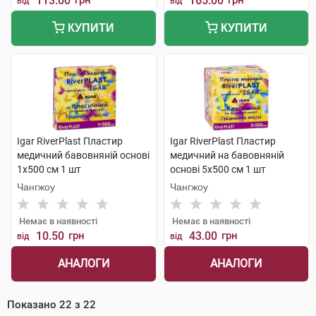
113.00
грн
165.00
грн
від
від
КУПИТИ
КУПИТИ
Igar RiverPlast Пластир
Igar RiverPlast Пластир
медичний бавовняній основі
медичний на бавовняній
1х500 см 1 шт
основі 5х500 см 1 шт
Чангжоу
Чангжоу
Немає в наявності
Немає в наявності
10.50
грн
43.00
грн
від
від
АНАЛОГИ
АНАЛОГИ
Показано
22
з
22