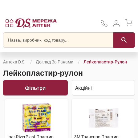
Аптека D.S.
Догляд За Ранами
Лейкопластир-Рулон
Лейкопластир-рулон
Фільтри
Igar RiverPlast Пластир
3M Транспор Пластир