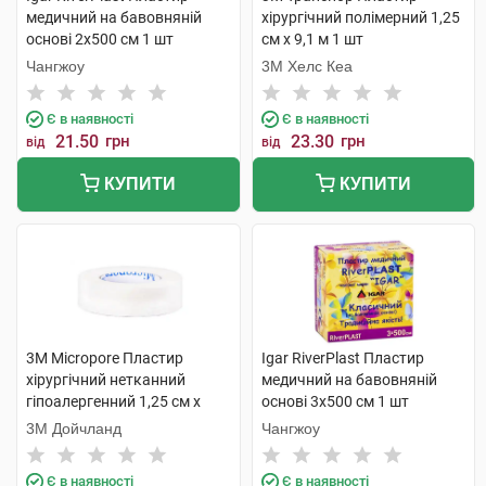
медичний на бавовняній
хірургічний полімерний 1,25
основі 2х500 см 1 шт
см х 9,1 м 1 шт
Чангжоу
3M Хелс Кеа
Є в наявності
Є в наявності
21.50
грн
23.30
грн
від
від
КУПИТИ
КУПИТИ
3M Micropore Пластир
Igar RiverPlast Пластир
хірургічний нетканний
медичний на бавовняній
гіпоалергенний 1,25 см х
основі 3х500 см 1 шт
9.14 м 1 шт
3М Дойчланд
Чангжоу
Є в наявності
Є в наявності