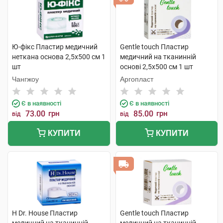
Ю-фікс Пластир медичний
Gentle touch Пластир
неткана основа 2,5х500 см 1
медичний на тканинній
шт
основі 2,5х500 см 1 шт
Чангжоу
Аргопласт
Є в наявності
Є в наявності
73.00
грн
85.00
грн
від
від
КУПИТИ
КУПИТИ
H Dr. House Пластир
Gentle touch Пластир