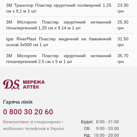
3M Транспор Пластир хірургічний полімерний 1,25
23.30
см х 9,1 м 1 шт
грн
3M Micropore Пластир хірургічний нетканний
25.30
гіпоалергенний 1,25 см х 9.14 м 1 шт
грн
Igar RiverPlast Пластир медичний на бавовняній
31.50
основі 3х500 см 1 шт
грн
3M Micropore Пластир хірургічний нетканний
35.70
гіпоалергенний 2.5 см х 5 м 1 шт
грн
Гаряча лінія
0 800 30 20 60
Безкоштовно зі стаціонарних і
Будні:
8:00 - 21:00
мобільних телефонів в Україні
Сб:
9:00 - 20:00
Нд:
10:00 - 20:00