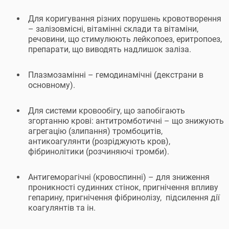
Для коригування різних порушень кровотворення
– залізовмісні, вітамінні склади та вітаміни,
речовини, що стимулюють лейкопоез, еритропоез,
препарати, що виводять надлишок заліза.
Плазмозамінні – гемодинамічні (декстрани в
основному).
Для системи кровообігу, що запобігають
згортанню крові: антитромботичні – що знижують
агрегацію (злипання) тромбоцитів,
антикоагулянти (розріджують кров),
фібринолітики (розчиняючі тромби).
Антигеморагічні (кровоспинні) – для зниження
проникності судинних стінок, пригнічення впливу
гепарину, пригнічення фібринолізу, підсилення дії
коагулянтів та ін.