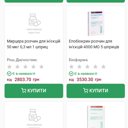
Мирцера розчин для ін'єкцій
Епобіокрин розчин для
50 мкг 0,3 мл 1 шприц
ін'єкцій 4000 МО 5 шприців
Рош Діагностикс
Біофарма
Є в наявності
Є в наявності
2803.70
грн
3530.30
грн
від
від
КУПИТИ
КУПИТИ