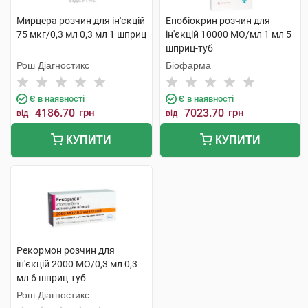
Мирцера розчин для ін'єкцій
Епобіокрин розчин для
75 мкг/0,3 мл 0,3 мл 1 шприц
ін'єкцій 10000 МО/мл 1 мл 5
шприц-туб
Рош Діагностикс
Біофарма
Є в наявності
Є в наявності
4186.70
грн
7023.70
грн
від
від
КУПИТИ
КУПИТИ
Рекормон розчин для
ін'єкцій 2000 МО/0,3 мл 0,3
мл 6 шприц-туб
Рош Діагностикс