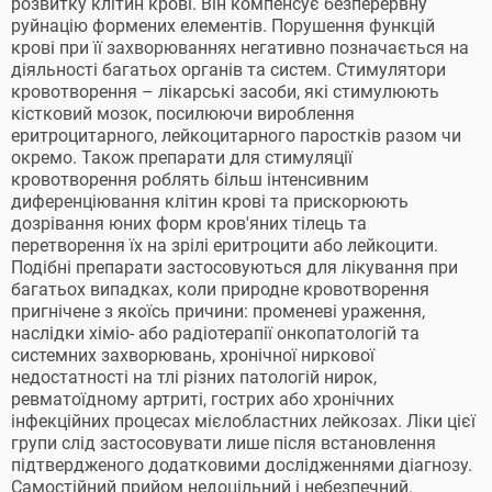
розвитку клітин крові. Він компенсує безперервну
руйнацію формених елементів. Порушення функцій
крові при її захворюваннях негативно позначається на
діяльності багатьох органів та систем. Стимулятори
кровотворення – лікарські засоби, які стимулюють
кістковий мозок, посилюючи вироблення
еритроцитарного, лейкоцитарного паростків разом чи
окремо. Також препарати для стимуляції
кровотворення роблять більш інтенсивним
диференціювання клітин крові та прискорюють
дозрівання юних форм кров'яних тілець та
перетворення їх на зрілі еритроцити або лейкоцити.
Подібні препарати застосовуються для лікування при
багатьох випадках, коли природне кровотворення
пригнічене з якоїсь причини: променеві ураження,
наслідки хіміо- або радіотерапії онкопатологій та
системних захворювань, хронічної ниркової
недостатності на тлі різних патологій нирок,
ревматоїдному артриті, гострих або хронічних
інфекційних процесах мієлобластних лейкозах. Ліки цієї
групи слід застосовувати лише після встановлення
підтвердженого додатковими дослідженнями діагнозу.
Самостійний прийом недоцільний і небезпечний.