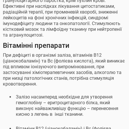
гранулоцитарного паростка, крім пухлин крові.
Ефективні при наслідках лікування цитостатиками,
радіаційній терапії, при променевій хворобі, зниженні
лейкоцитів на фоні хронічних інфекцій, синдромі
імунодефіциту людини та онкопатології. Стимулюють
кістковий мозок та лімфоїдну тканину при нейтропенії
та агранулоцитозі.
Вітамінні препарати
При дефіциті в організмі заліза, вітамінів B12
(ціанокобаламін) та Вс (фолієва кислота), який виникає
під впливом іонізуючого випромінювання, при
застосуванні хіміотерапевтичних засобів, алкоголю та
при низці патологічних станів, потрібна стимуляція
кровотворення.
Залізо насамперед необхідне для утворення
гемоглобіну – еритроцитарного білка, який
виконує найважливішу функцію – перенесення
кисню з легень в інші тканини.
Вітаміни B12 (ціанокобаламін) і Вс (фолієва