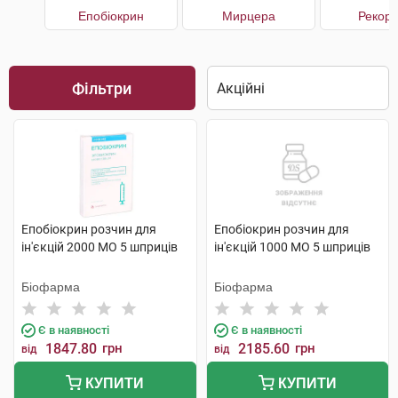
Епобіокрин
Мирцера
Рекор
Фільтри
Епобіокрин розчин для
Епобіокрин розчин для
ін'єкцій 2000 МО 5 шприців
ін'єкцій 1000 МО 5 шприців
Біофарма
Біофарма
Є в наявності
Є в наявності
1847.80
грн
2185.60
грн
від
від
КУПИТИ
КУПИТИ