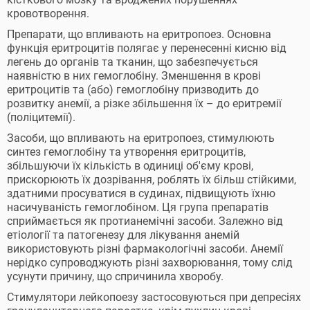
кровотворення.
Препарати, що впливають на еритропоез. Основна
функція еритроцитів полягає у перенесенні кисню від
легень до органів та тканин, що забезпечується
наявністю в них гемоглобіну. Зменшення в крові
еритроцитів та (або) гемоглобіну призводить до
розвитку анемії, а різке збільшення їх – до еритремії
(поліцитемії).
Засоби, що впливають на еритропоез, стимулюють
синтез гемоглобіну та утворення еритроцитів,
збільшуючи їх кількість в одиниці об'єму крові,
прискорюють їх дозрівання, роблять їх більш стійкими,
здатними просуватися в судинах, підвищують їхню
насичуваність гемоглобіном. Ця група препаратів
сприймається як протианемічні засоби. Залежно від
етіології та патогенезу для лікування анемій
використовують різні фармакологічні засоби. Анемії
нерідко супроводжують різні захворювання, тому слід
усунути причину, що спричинила хворобу.
Стимулятори лейкопоезу застосовуються при депресіях