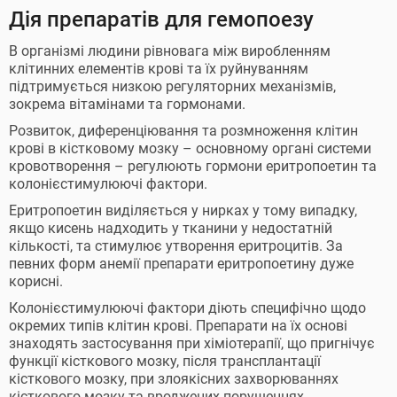
Дія препаратів для гемопоезу
В організмі людини рівновага між виробленням
клітинних елементів крові та їх руйнуванням
підтримується низкою регуляторних механізмів,
зокрема вітамінами та гормонами.
Розвиток, диференціювання та розмноження клітин
крові в кістковому мозку – основному органі системи
кровотворення – регулюють гормони еритропоетин та
колонієстимулюючі фактори.
Еритропоетин виділяється у нирках у тому випадку,
якщо кисень надходить у тканини у недостатній
кількості, та стимулює утворення еритроцитів. За
певних форм анемії препарати еритропоетину дуже
корисні.
Колонієстимулюючі фактори діють специфічно щодо
окремих типів клітин крові. Препарати на їх основі
знаходять застосування при хіміотерапії, що пригнічує
функції кісткового мозку, після трансплантації
кісткового мозку, при злоякісних захворюваннях
кісткового мозку та вроджених порушеннях