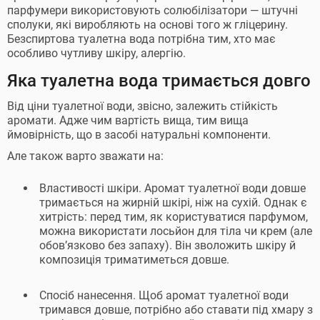
парфумери використовують солюбілізатори — штучні
сполуки, які виробляють на основі того ж гліцерину.
Безспиртова туалетна вода потрібна тим, хто має
особливо чутливу шкіру, алергію.
Яка туалетна вода тримається довго
Від ціни туалетної води, звісно, залежить стійкість
аромати. Адже чим вартість вища, тим вища
ймовірність, що в засобі натуральні компоненти.
Але також варто зважати на:
Властивості шкіри. Аромат туалетної води довше
тримається на жирній шкірі, ніж на сухій. Однак є
хитрість: перед тим, як користуватися парфумом,
можна використати лосьйон для тіла чи крем (але
обов’язково без запаху). Він зволожить шкіру й
композиція триматиметься довше.
Спосіб нанесення. Щоб аромат туалетної води
тримався довше, потрібно або ставати під хмару з