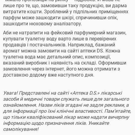
лише про те, що, замовивши таку продукцію, ви дарма
витратите кошти. Зроблений у підпільних приміщеннях
парфум може зашкодити шкірі, спричинивши опік,
зашкодити нюховому аналізатору.
Аби не натрапити на фейковий парфумерний магазин,
купувати туалетну воду варто лише в перевірених
продавців і постачальників. Наприклад, бажаний
аромат можна замовити на сайті аптеки DS. Кожна
туалетна вода має детальний опис, композиції,
вказаний виробник і наявність на складі. Оформивши
замовлення через інтернет, його можна отримати з
доставкою додому вже наступного дня.
Увага! Представлені на сайті «Аптека D.S.» лікарські
засоби й медичні товари служать лише для загального
ознайомлення. Назви ліків згадані не задля реклами, а
для інформації про їхні клінічні властивості. Пам’ятайте,
що тільки кваліфікований лікар може надати вичерпну
інформацію щодо призначення ліків. Уникайте
самолікування!