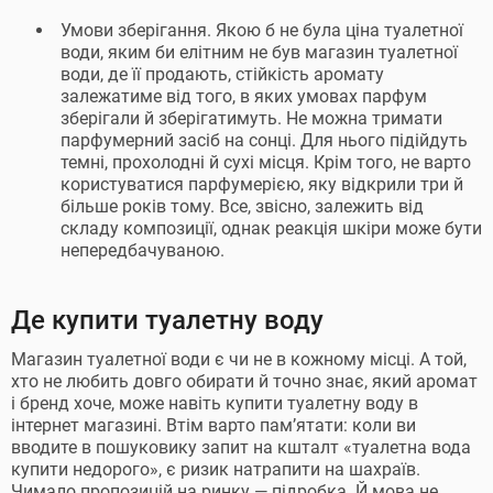
Умови зберігання. Якою б не була ціна туалетної
води, яким би елітним не був магазин туалетної
води, де її продають, стійкість аромату
залежатиме від того, в яких умовах парфум
зберігали й зберігатимуть. Не можна тримати
парфумерний засіб на сонці. Для нього підійдуть
темні, прохолодні й сухі місця. Крім того, не варто
користуватися парфумерією, яку відкрили три й
більше років тому. Все, звісно, залежить від
складу композиції, однак реакція шкіри може бути
непередбачуваною.
Де купити туалетну воду
Магазин туалетної води є чи не в кожному місці. А той,
хто не любить довго обирати й точно знає, який аромат
і бренд хоче, може навіть купити туалетну воду в
інтернет магазині. Втім варто пам’ятати: коли ви
вводите в пошуковику запит на кшталт «туалетна вода
купити недорого», є ризик натрапити на шахраїв.
Чимало пропозицій на ринку — підробка. Й мова не