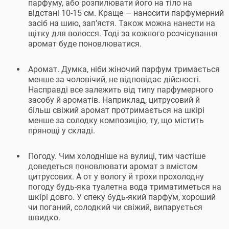
парфуму, або розпилювати його на тіло на
відстані 10-15 см. Краще — наносити парфумерний
засіб на шию, зап’ястя. Також можна нанести на
щітку для волосся. Тоді за кожного розчісування
аромат буде поновлюватися.
Аромат. Думка, ніби жіночий парфум тримається
менше за чоловічий, не відповідає дійсності.
Насправді все залежить від типу парфумерного
засобу й ароматів. Наприклад, цитрусовий й
більш свіжий аромат протримається на шкірі
менше за солодку композицію, ту, що містить
прянощі у складі.
Погоду. Чим холодніше на вулиці, тим частіше
доведеться поновлювати аромат з вмістом
цитрусових. А от у вологу й трохи прохолодну
погоду будь-яка туалетна вода триматиметься на
шкірі довго. У спеку будь-який парфум, хороший
чи поганий, солодкий чи свіжий, випарується
швидко.