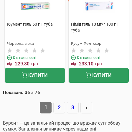
Ібумент гель 50 г 1 туба
Німід гель 10 мг/г 100 г 1
туба
Червона зірка
Кусум Хелтхкер
Є в наявності
Є в наявності
229.80
грн
233.10
грн
від
від
КУПИТИ
КУПИТИ
Показано
36
з
76
1
2
3
›
Бурсит — це запальний процес, що вражає суглобову
сумку. Запалення виникає через надмірні