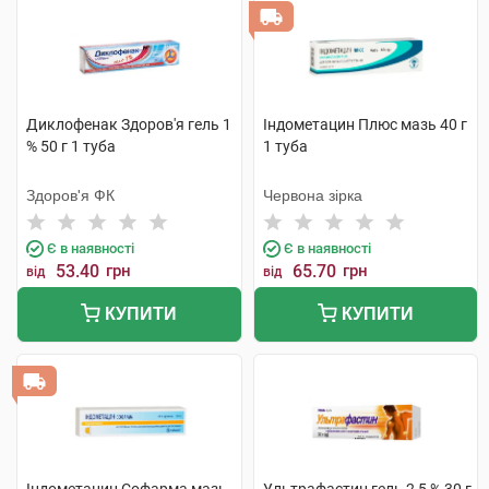
Диклофенак Здоров'я гель 1
Індометацин Плюс мазь 40 г
% 50 г 1 туба
1 туба
Здоров'я ФК
Червона зірка
Є в наявності
Є в наявності
53.40
грн
65.70
грн
від
від
КУПИТИ
КУПИТИ