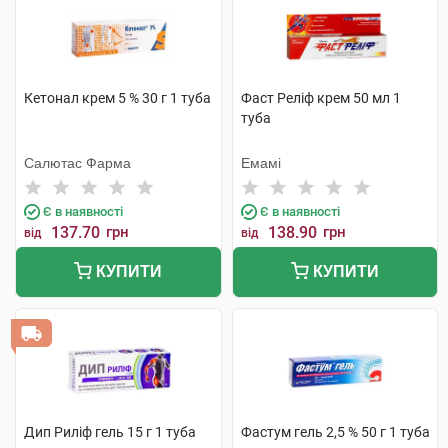
Кетонал крем 5 % 30 г 1 туба
Фаст Реліф крем 50 мл 1
туба
Салютас Фарма
Емамі
Є в наявності
Є в наявності
137.70
грн
138.90
грн
від
від
КУПИТИ
КУПИТИ
Дип Риліф гель 15 г 1 туба
Фастум гель 2,5 % 50 г 1 туба