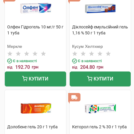
Олфен Гідрогель 10 мг/г 50 г
Діклосейф емульсійний гель
1 туба
1,16 % 50 г 1 туба
Меркле
Кусум Хелтхкер
Є в наявності
Є в наявності
192.70
грн
204.80
грн
від
від
КУПИТИ
КУПИТИ
Долобене гель 20 г 1 туба
Кеторол гель 2 % 30 г 1 туба