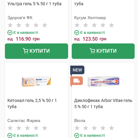
Ультра гель 5 % 50 г 1 туба
туба
Здоров'я ФК
Кусум Хелтхкер
Є в наявності
Є в наявності
116.90
грн
123.50
грн
від
від
КУПИТИ
КУПИТИ
NEW
Кетонал гель 2,5 % 50 г 1
Диклофенак Arbor Vitae гель
туба
5 % 50 г 1 туба
Салютас Фарма
Віола
Є в наявності
Є в наявності