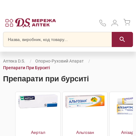
Аптека D.S.
Опорно-Руховий Апарат
Препарати При Бурситі
Препарати при бурситі
Аертал
Альгозан
Апізар