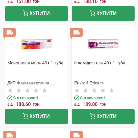
151.00
грн
188.10
грн
від
від
КУПИТИ
КУПИТИ
Меновазан мазь 40 г 1 туба
Фламідез гель 40 г 1 туба
ДКП Фармацевтична
Енк'юб Етікалз
фабрика
Є в наявності
Є в наявності
188.60
грн
189.80
грн
від
від
КУПИТИ
КУПИТИ