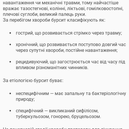
навантаження чи механічні травми, тому найчастіше
вражає тазостегнові, колінні, ліктьові, гомілковостопні,
плечові суглоби, великий палець руки.
За перебігом хвороби бурсит класифікують як:
гострий, що розвивається стрімко через травму;
хронічний, що розвивається поступово довгий час
через супутні хвороби, постійне навантаження;
рецидивуючий, що загострюється час від часу під
впливом різноманітних чинників.
За етіологією бурсит буває:
неспецифічним — має запальну та бактеріологічну
природу;
специфічний — викликаний сифілісом,
туберкульозом, гонорею, бруцельозом.