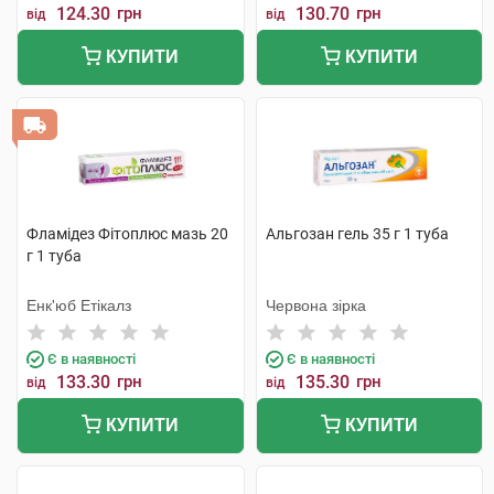
124.30
грн
130.70
грн
від
від
КУПИТИ
КУПИТИ
Фламідез Фітоплюс мазь 20
Альгозан гель 35 г 1 туба
г 1 туба
Енк'юб Етікалз
Червона зірка
Є в наявності
Є в наявності
133.30
грн
135.30
грн
від
від
КУПИТИ
КУПИТИ