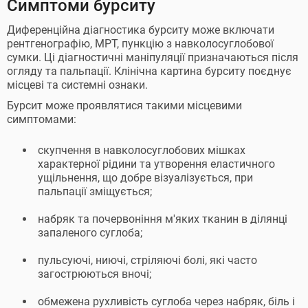
Симптоми бурситу
Диференційна діагностика бурситу може включати
рентгенографію, МРТ, пункцію з навколосуглобової
сумки. Ці діагностичні маніпуляції призначаються після
огляду та пальпації. Клінічна картина бурситу поєднує
місцеві та системні ознаки.
Бурсит може проявлятися такими місцевими
симптомами:
скупчення в навколосуглобових мішках
характерної рідини та утворення еластичного
ущільнення, що добре візуалізується, при
пальпації зміщується;
набряк та почервоніння м'яких тканин в ділянці
запаленого суглоба;
пульсуючі, ниючі, стріляючі болі, які часто
загострюються вночі;
обмежена рухливість суглоба через набряк, біль і