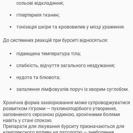
сольові відкладення;
гіпертермія тканин;
тонізація шкіри та крововилив у місці ураження.
До системних реакцій при бурситі відносяться:
підвищена температура тіла;
слабкість, відчуття загального нездужання;
нудота та блювота;
запалення лімфовузлів поруч із хворим суглобом.
Хронічна форма захворювання може супроводжуватися
розвитком гігроми — пухлиноподібного утворення,
заповненого серозною рідиною, хронічними болями
навіть у стані спокою.
Препарати для лікування бурситу призначаються для
комплексного впливу на патологію — знеболення,