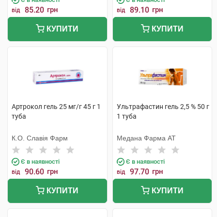
85.20
грн
89.10
грн
від
від
КУПИТИ
КУПИТИ
Артрокол гель 25 мг/г 45 г 1
Ультрафастин гель 2,5 % 50 г
туба
1 туба
К.О. Славія Фарм
Медана Фарма АТ
Є в наявності
Є в наявності
90.60
грн
97.70
грн
від
від
КУПИТИ
КУПИТИ