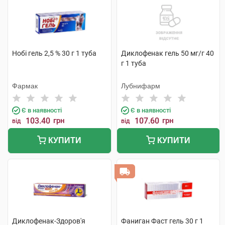
Нобі гель 2,5 % 30 г 1 туба
Диклофенак гель 50 мг/г 40
г 1 туба
Фармак
Лубнифарм
Є в наявності
Є в наявності
103.40
грн
107.60
грн
від
від
КУПИТИ
КУПИТИ
Диклофенак-Здоров'я
Фаниган Фаст гель 30 г 1