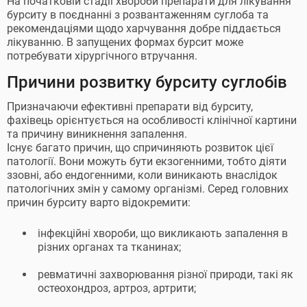
На початковій стадії хвороби препарати для лікування
бурситу в поєднанні з розвантаженням суглоба та
рекомендаціями щодо харчування добре піддається
лікуванню. В запущених формах бурсит може
потребувати хірургічного втручання.
Причини розвитку бурситу суглобів
Призначаючи ефективні препарати від бурситу,
фахівець орієнтується на особливості клінічної картини
та причину виникнення запалення.
Існує багато причин, що спричиняють розвиток цієї
патології. Вони можуть бути екзогенними, тобто діяти
ззовні, або ендогенними, коли виникають внаслідок
патологічних змін у самому організмі. Серед головних
причин бурситу варто відокремити:
інфекційні хвороби, що викликають запалення в
різних органах та тканинах;
ревматичні захворювання різної природи, такі як
остеохондроз, артроз, артрити;