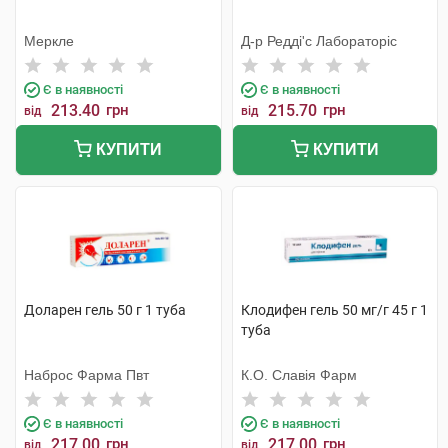
Меркле
Д-р Редді'с Лабораторіс
Є в наявності
Є в наявності
213.40
грн
215.70
грн
від
від
КУПИТИ
КУПИТИ
Доларен гель 50 г 1 туба
Клодифен гель 50 мг/г 45 г 1
туба
Наброс Фарма Пвт
К.О. Славія Фарм
Є в наявності
Є в наявності
217.00
грн
217.00
грн
від
від