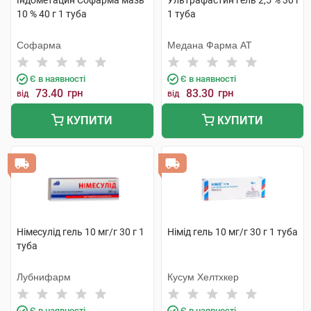
Індометацин Софарма мазь
Ультрафастин гель 2,5 % 30 г
10 % 40 г 1 туба
1 туба
Софарма
Медана Фарма АТ
Є в наявності
Є в наявності
73.40
грн
83.30
грн
від
від
КУПИТИ
КУПИТИ
Німесулід гель 10 мг/г 30 г 1
Німід гель 10 мг/г 30 г 1 туба
туба
Лубнифарм
Кусум Хелтхкер
Є в наявності
Є в наявності