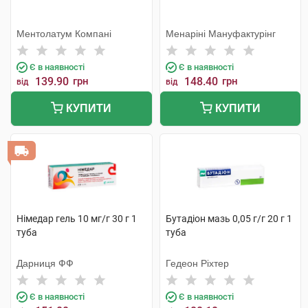
Ментолатум Компані
Менаріні Мануфактурінг
Є в наявності
Є в наявності
139.90
грн
148.40
грн
від
від
КУПИТИ
КУПИТИ
Німедар гель 10 мг/г 30 г 1
Бутадіон мазь 0,05 г/г 20 г 1
туба
туба
Дарниця ФФ
Гедеон Ріхтер
Є в наявності
Є в наявності