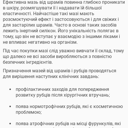
Ефективна мазь від шрамів повинна глибоко проникати
в шкіру, розмягшувати її і надавати їй більшої
еластичності. Найчастіше такі мазі мають
розсмоктуючий ефект і застосовуються і для свіжих і
для застарілих шрамів. Часто в основі таких засобів
лежить інертний силікон. Його унікальність полягає в
тому, що він не вступає у взаємодію з іншими ліками і
не впливає негативно на організм.
Під час покупки мазі слід уважно вивчати її склад, тому
що далеко не всі засоби виробляються з повністю
безпечних інгредієнтів.
Призначення мазей від шрамів і рубців проводяться
для вирішення наступних клінічних завдань:
профілактичних заходів для попередження
розвитку рубців після хірургічних втручань;
поява нормотрофічних рубців, які є косметичною
проблемою;
поява атрофічних рубців на місці фурункулів, які