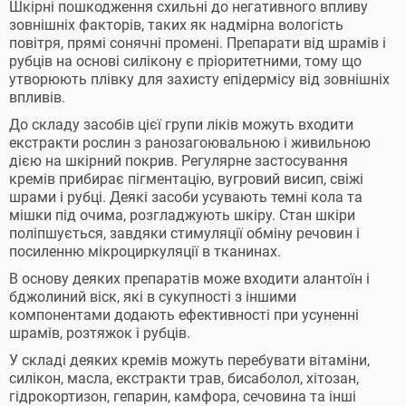
Шкірні пошкодження схильні до негативного впливу
зовнішніх факторів, таких як надмірна вологість
повітря, прямі сонячні промені. Препарати від шрамів і
рубців на основі силікону є пріоритетними, тому що
утворюють плівку для захисту епідермісу від зовнішніх
впливів.
До складу засобів цієї групи ліків можуть входити
екстракти рослин з ранозагоювальною і живильною
дією на шкірний покрив. Регулярне застосування
кремів прибирає пігментацію, вугровий висип, свіжі
шрами і рубці. Деякі засоби усувають темні кола та
мішки під очима, розгладжують шкіру. Стан шкіри
поліпшується, завдяки стимуляції обміну речовин і
посиленню мікроциркуляції в тканинах.
В основу деяких препаратів може входити алантоїн і
бджолиний віск, які в сукупності з іншими
компонентами додають ефективності при усуненні
шрамів, розтяжок і рубців.
У складі деяких кремів можуть перебувати вітаміни,
силікон, масла, екстракти трав, бисаболол, хітозан,
гідрокортизон, гепарин, камфора, сечовина та інші