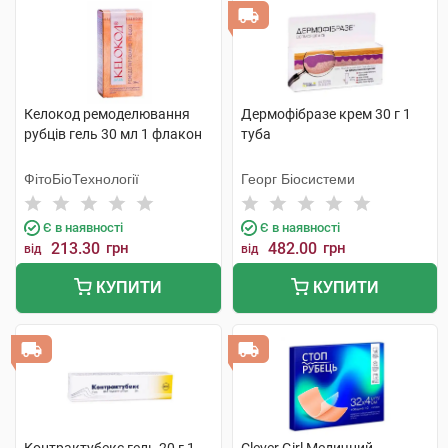
Келокод ремоделювання
Дермофібразе крем 30 г 1
рубців гель 30 мл 1 флакон
туба
ФітоБіоТехнології
Георг Біосистеми
Є в наявності
Є в наявності
213.30
грн
482.00
грн
від
від
КУПИТИ
КУПИТИ