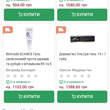
904.00
грн
1040.00
грн
від
від
КУПИТИ
КУПИТИ
Biotrade SCAREX Гель
Дерматікс Ультра гель 15 г 1
силіконовий проти шрамів
туба
та рубців з вітаміном В5 та Е
15 мл 1 туба
Біотрейд Болгарія
Хансон Медикал Інк
Є в наявності
Є в наявності
1103.00
грн
1388.60
грн
від
від
КУПИТИ
КУПИТИ