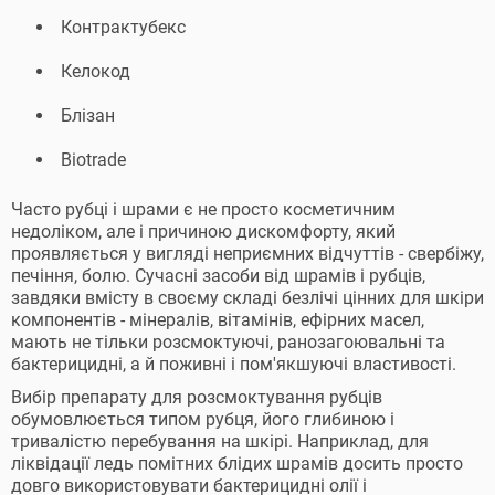
Контрактубекс
Келокод
Блізан
Biotrade
Часто рубці і шрами є не просто косметичним
недоліком, але і причиною дискомфорту, який
проявляється у вигляді неприємних відчуттів - свербіжу,
печіння, болю. Сучасні засоби від шрамів і рубців,
завдяки вмісту в своєму складі безлічі цінних для шкіри
компонентів - мінералів, вітамінів, ефірних масел,
мають не тільки розсмоктуючі, ранозагоювальні та
бактерицидні, а й поживні і пом'якшуючі властивості.
Вибір препарату для розсмоктування рубців
обумовлюється типом рубця, його глибиною і
тривалістю перебування на шкірі. Наприклад, для
ліквідації ледь помітних блідих шрамів досить просто
довго використовувати бактерицидні олії і