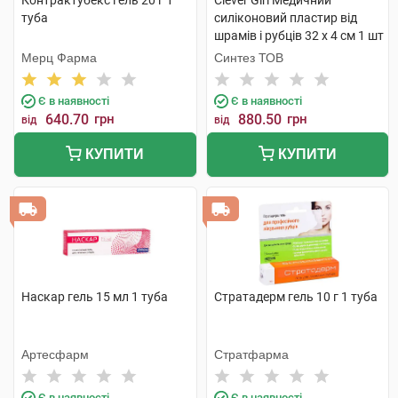
Контрактубекс гель 20 г 1
Clever Girl Медичний
туба
силіконовий пластир від
шрамів і рубців 32 x 4 см 1 шт
Мерц Фарма
Синтез ТОВ
Є в наявності
Є в наявності
640.70
грн
880.50
грн
від
від
КУПИТИ
КУПИТИ
Наскар гель 15 мл 1 туба
Стратадерм гель 10 г 1 туба
Артесфарм
Стратфарма
Є в наявності
Є в наявності