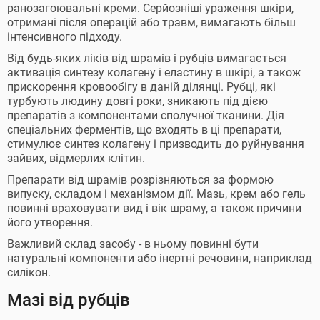
ранозагоювальні креми. Серйозніші ураження шкіри,
отримані після операцій або травм, вимагають більш
інтенсивного підходу.
Від будь-яких ліків від шрамів і рубців вимагається
активація синтезу колагену і еластину в шкірі, а також
прискорення кровообігу в даній ділянці. Рубці, які
турбують людину довгі роки, зникають під дією
препаратів з компонентами сполучної тканини. Дія
спеціальних ферментів, що входять в ці препарати,
стимулює синтез колагену і призводить до руйнування
зайвих, відмерлих клітин.
Препарати від шрамів розрізняються за формою
випуску, складом і механізмом дії. Мазь, крем або гель
повинні враховувати вид і вік шраму, а також причини
його утворення.
Важливий склад засобу - в ньому повинні бути
натуральні компоненти або інертні речовини, наприклад
силікон.
Мазі від рубців