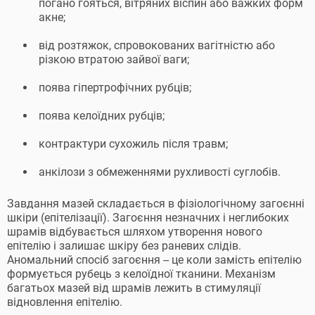
погано гояться, вітряних віспин або важких форм
акне;
від розтяжок, спровокованих вагітністю або
різкою втратою зайвої ваги;
поява гіпертрофічних рубців;
поява келоїдних рубців;
контрактури сухожиль після травм;
анкілози з обмеженнями рухливості суглобів.
Завдання мазей складається в фізіологічному загоєнні
шкіри (епітелізації). Загоєння незначних і неглибоких
шрамів відбувається шляхом утворення нового
епітелію і залишає шкіру без раневих слідів.
Аномальний спосіб загоєння -- це коли замість епітелію
формується рубець з келоїдної тканини. Механізм
багатьох мазей від шрамів лежить в стимуляції
відновлення епітелію.