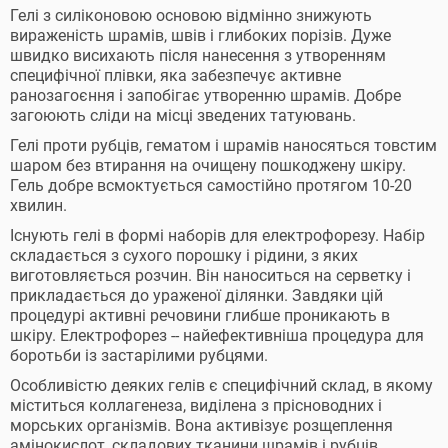
Гелі з силіконовою основою відмінно знижують
вираженість шрамів, швів і глибоких порізів. Дуже
швидко висихають після нанесення з утворенням
специфічної плівки, яка забезпечує активне
ранозагоєння і запобігає утворенню шрамів. Добре
загоюють сліди на місці зведених татуювань.
Гелі проти рубців, гематом і шрамів наносяться товстим
шаром без втирання на очищену пошкоджену шкіру.
Гель добре всмоктується самостійно протягом 10-20
хвилин.
Існують гелі в формі наборів для електрофорезу. Набір
складається з сухого порошку і рідини, з яких
виготовляється розчин. Він наноситься на серветку і
прикладається до ураженої ділянки. Завдяки цій
процедурі активні речовини глибше проникають в
шкіру. Електрофорез -- найефективніша процедура для
боротьби із застарілими рубцями.
Особливістю деяких гелів є специфічний склад, в якому
міститься коллагенеза, виділена з прісноводних і
морських організмів. Вона активізує розщеплення
амінокислот, складових тканини шрамів і рубців.