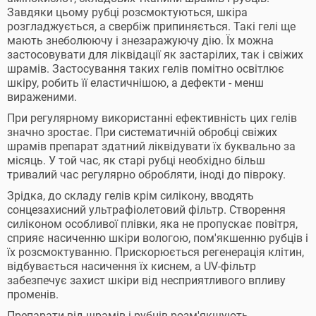
Завдяки цьому рубці розсмоктуються, шкіра
розгладжується, а свербіж припиняється. Такі гелі ще
мають знеболюючу і знезаражуючу дію. Їх можна
застосовувати для ліквідації як застарілих, так і свіжих
шрамів. Застосування таких гелів помітно освітлює
шкіру, робить її еластичнішою, а дефекти - менш
вираженими.
При регулярному використанні ефективність цих гелів
значно зростає. При систематичній обробці свіжих
шрамів препарат здатний ліквідувати їх буквально за
місяць. У той час, як старі рубці необхідно більш
тривалий час регулярно обробляти, іноді до півроку.
Зрідка, до складу гелів крім силікону, вводять
сонцезахисний ультрафіолетовий фільтр. Створення
силіконом особливої плівки, яка не пропускає повітря,
сприяє насиченню шкіри вологою, пом'якшенню рубців і
їх розсмоктуванню. Прискорюється регенерація клітин,
відбувається насичення їх киснем, а UV-фільтр
забезпечує захист шкіри від несприятливого впливу
променів.
Препарати від шрамів і рубців розм'якшують,