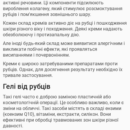
активні речовини. Ці компоненти підсилюють
вироблення колагену, який стимулює розсмоктування
рубців і пом'якшення зовнішнього шару.
Кожен склад кремів активно діє на рубці і пошкодження
шкіри різного віку і походження. Деякі креми надають
обезболюючу і протизапальну дію.
Але іноді будь-який склад може виявитися алергічним і
викликати побічні ефекти, які проявляться
висипаннями і почервонінням.
Креми є широко затребуваними препаратами проти
рубців. Однак, для досягнення результату необхідно їх
тривале застосування.
Гелі від рубців
Такі гелі часто є доброю заміною пластичній або
косметологічній операції. Це особливо важливо, коли є
зміни на обличчі. Такі засоби містять в складі ензими
(коензим Q10), вітаміни, екстракти, силікон. Вони
ефективні при обробці травмованих зон шкіри різної
давності.