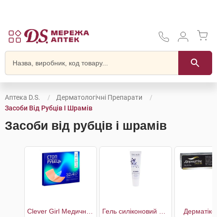
Аптека D.S.
Дерматологічні Препарати
Засоби Від Рубців І Шрамів
Засоби від рубців і шрамів
Clever Girl Медичний силіконовий пластир від шрамів і рубців 32 x 4 см
Гель силіконовий проти шрамів та рубців з вітаміном В5 та Е
Дерматікс