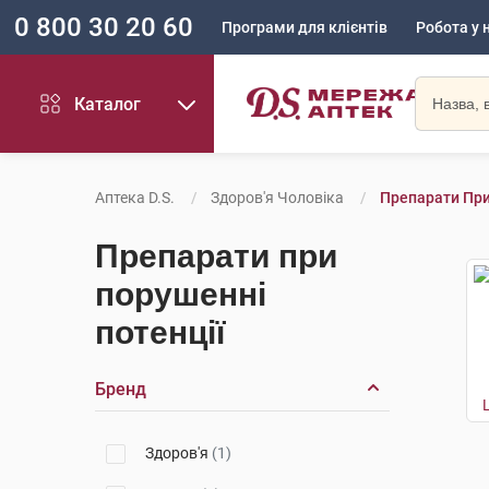
0 800 30 20 60
Програми для клієнтів
Робота у 
Каталог
Аптека D.S.
Здоров'я Чоловіка
Препарати При
Препарати при
порушенні
потенції
Бренд
Здоров'я
(1)