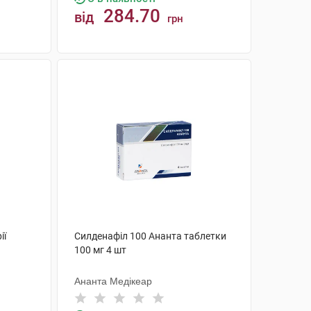
284.70
від
грн
КУПИТИ
ії
Силденафіл 100 Ананта таблетки
100 мг 4 шт
Ананта Медікеар