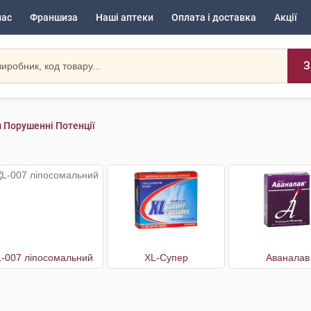
нас
Франшиза
Наші аптеки
Оплата і доставка
Акції
З
 Порушенні Потенції
L-007 ліпосомальний
XL-Супер
Аваналав