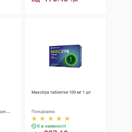
грн
КУПИТИ
Максігра таблетки 100 мг 1 шт
джі
Польфарма
Є в наявності