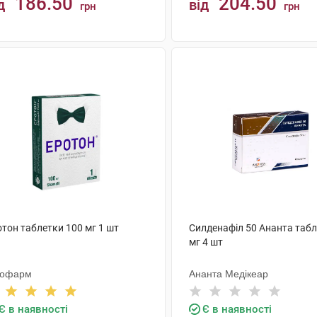
186.50
204.50
д
від
грн
грн
КУПИТИ
КУПИТИ
тон таблетки 100 мг 1 шт
Силденафіл 50 Ананта табл
мг 4 шт
тофарм
Ананта Медікеар
Є в наявності
Є в наявності