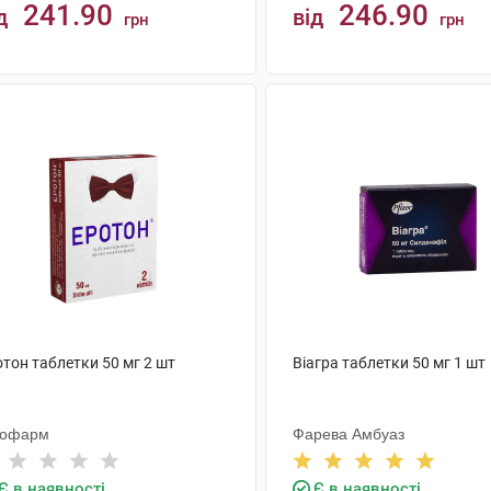
241.90
246.90
д
від
грн
грн
КУПИТИ
КУПИТИ
тон таблетки 50 мг 2 шт
Віагра таблетки 50 мг 1 шт
тофарм
Фарева Амбуаз
Є в наявності
Є в наявності