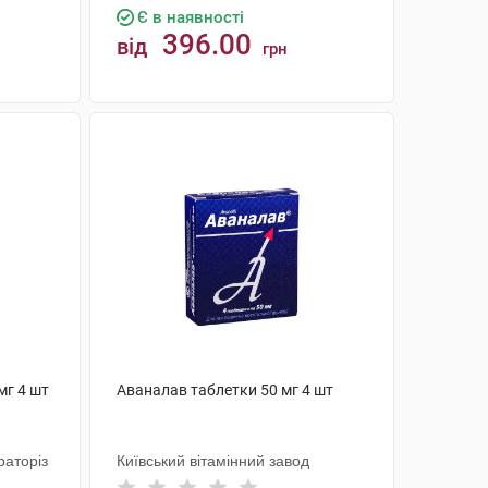
Є в наявності
396.00
від
грн
КУПИТИ
мг 4 шт
Аваналав таблетки 50 мг 4 шт
аторіз
Київський вітамінний завод