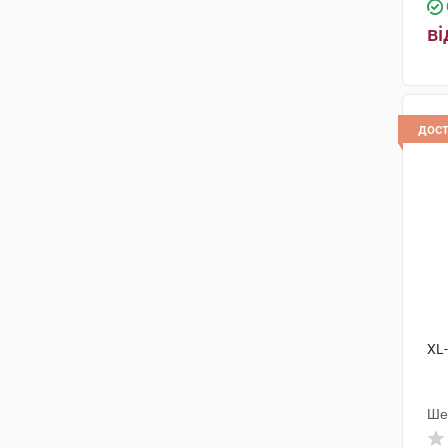
ві
дос
XL
Ше
Інд