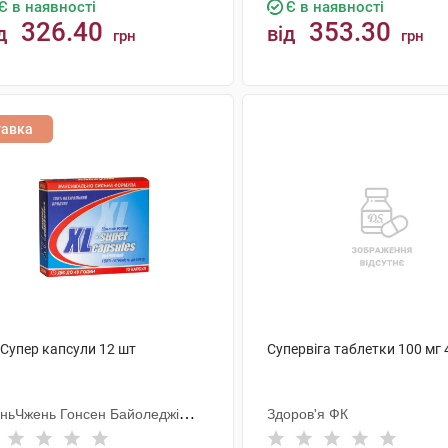
Є в наявності
Є в наявності
326.40
353.30
д
від
грн
грн
КУПИТИ
КУПИТИ
тавка
-Супер капсули 12 шт
Супервіга таблетки 100 мг 
ньЧжень Гонсен Байоледжі
Здоров'я ФК
астрі Ко. Лтд