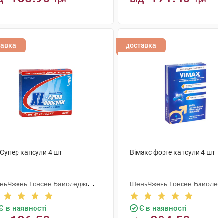
грн
грн
КУПИТИ
КУПИТИ
тавка
доставка
-Супер капсули 4 шт
Вімакс форте капсули 4 шт
ньЧжень Гонсен Байоледжі
ШеньЧжень Гонсен Байоле
астрі Ко. Лтд
Індастрі Ко. Лтд
Є в наявності
Є в наявності