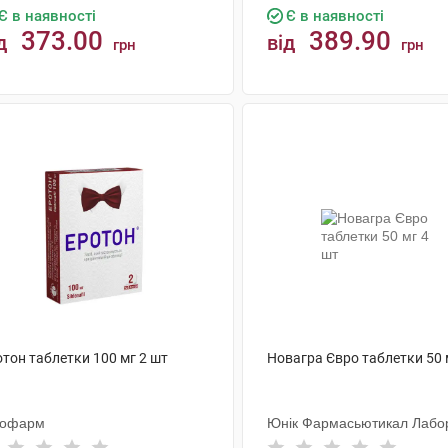
Є в наявності
Є в наявності
373.00
389.90
д
від
грн
грн
КУПИТИ
КУПИТИ
тон таблетки 100 мг 2 шт
Новагра Євро таблетки 50 
тофарм
Юнік Фармасьютикал Лабор