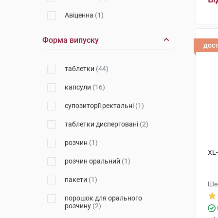
Авіценна
(1)
Юнік Фармасьютикал
Форма випуску
Лабораторіз
(1)
дос
Біхелс
(2)
таблетки
(44)
Іконг Фармацевтікал Індастрі
Ко
(1)
капсули
(16)
Хербіон Пакистан Прайвет
(1)
супозиторії ректальні
(1)
Софарма
(2)
таблетки дисперговані
(2)
Чжин Юань Тхан
(1)
розчин
(1)
XL
КРКА
(1)
розчин оральний
(1)
Мега Лайфсайенсіз
(1)
пакети
(1)
Ше
Інд
Ліллі дель Карібе
(5)
порошок для орального
розчину
(2)
Технобіо
(1)