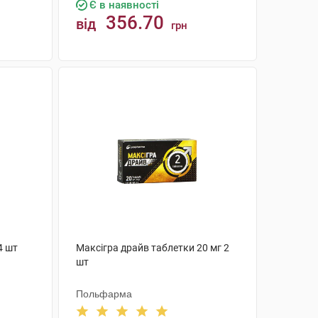
Є в наявності
356.70
від
грн
КУПИТИ
4 шт
Максігра драйв таблетки 20 мг 2
шт
Польфарма