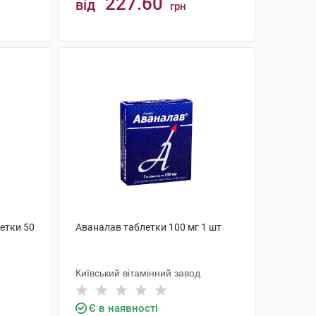
227.60
від
грн
КУПИТИ
етки 50
Аваналав таблетки 100 мг 1 шт
Київський вітамінний завод
Є в наявності