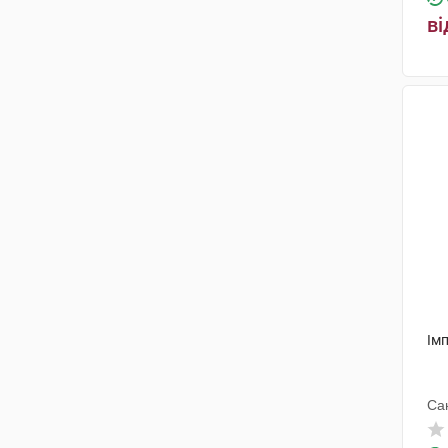
ві
Ім
Са