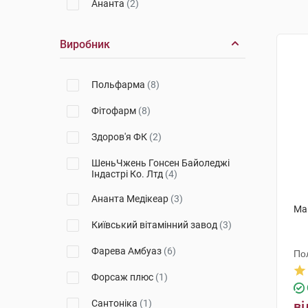
Ананта
(2)
Виробник
Польфарма
(8)
Фітофарм
(8)
Здоров'я ФК
(2)
ШеньЧжень Гонсен Байоледжі
Індастрі Ко. Лтд
(4)
Ананта Медікеар
(3)
Мак
Київський вітамінний завод
(3)
Фарева Амбуаз
(6)
По
Форсаж плюс
(1)
Сантоніка
(1)
ві