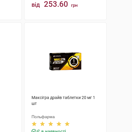
253.60
від
грн
КУПИТИ
Максігра драйв таблетки 20 мг 1
шт
Польфарма
Є в наявності