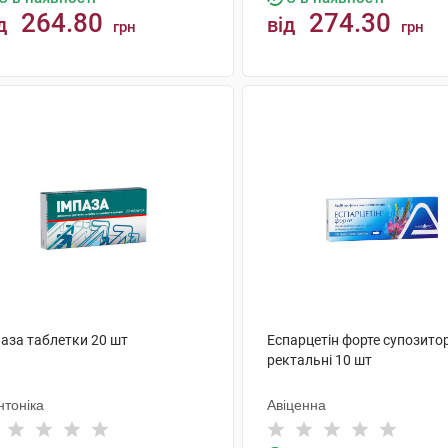
264.80
274.30
д
від
грн
грн
КУПИТИ
КУПИТИ
паза таблетки 20 шт
Еспарцетін форте супозитор
ректальні 10 шт
нтоніка
Авіценна