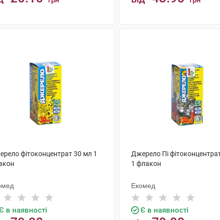
грн
грн
КУПИТИ
КУПИТИ
ерело фітоконцентрат 30 мл 1
Джерело Пі фітоконцентрат
акон
1 флакон
омед
Екомед
Є в наявності
Є в наявності