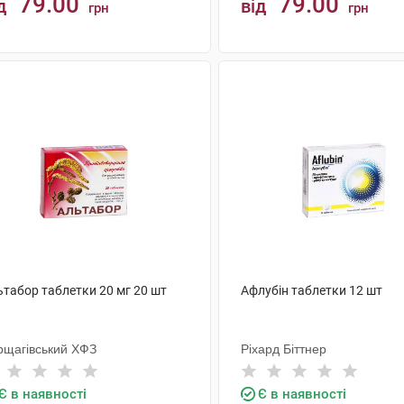
79.00
79.00
д
від
грн
грн
КУПИТИ
КУПИТИ
ьтабор таблетки 20 мг 20 шт
Афлубін таблетки 12 шт
рщагівський ХФЗ
Ріхард Біттнер
Є в наявності
Є в наявності