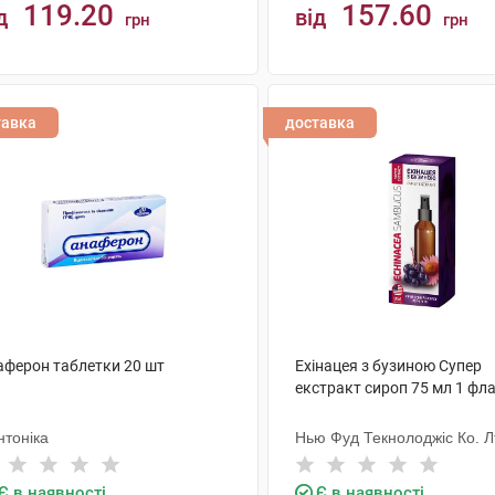
119.20
157.60
д
від
грн
грн
КУПИТИ
КУПИТИ
тавка
доставка
аферон таблетки 20 шт
Ехінацея з бузиною Супер
екстракт сироп 75 мл 1 фл
нтоніка
Нью Фуд Текнолоджіс Ко. Л
Є в наявності
Є в наявності