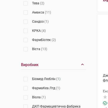
Тева
(2)
Амакса
(11)
Сандоз
(1)
КРКА
(4)
ФармБіотек
(2)
Віста
(13)
Solgar
(1)
Виробник
Аккорд
(2)
Дж
Медак
(3)
Біомед-Люблін
(1)
фл
Гріндекс
(1)
ФармаКеа Лтд
(1)
Ек
Віола
(1)
ДКП Фармацевтична фабрика