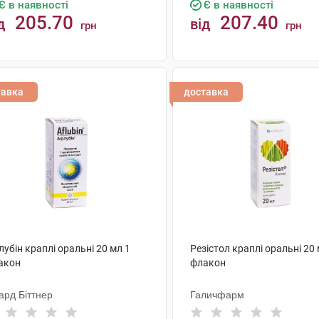
Є в наявності
Є в наявності
205.70
207.40
д
від
грн
грн
КУПИТИ
КУПИТИ
тавка
доставка
убін краплі оральні 20 мл 1
Резістол краплі оральні 20 
акон
флакон
ард Біттнер
Галичфарм