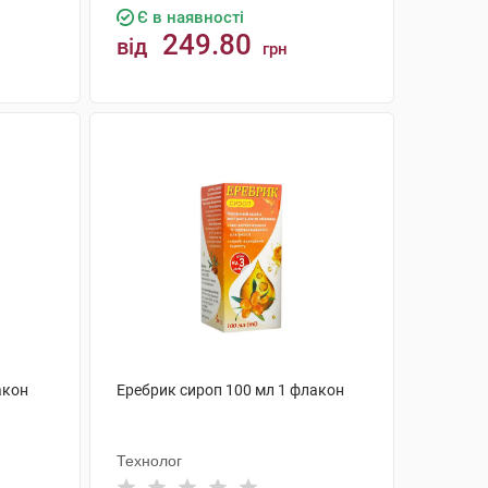
Є в наявності
249.80
від
грн
КУПИТИ
акон
Еребрик сироп 100 мл 1 флакон
Технолог