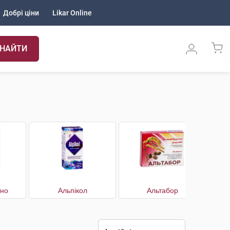
Добрі ціни
Likar Online
НАЙТИ
уно
Альпікол
Альтабор