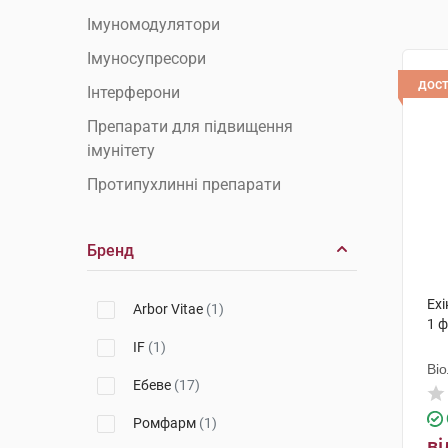
Імуномодулятори
Імуносупресори
дос
Інтерферони
Препарати для підвищення
імунітету
Протипухлинні препарати
Бренд
Ехі
Arbor Vitae
(1)
1 
IF
(1)
Ві
Ебеве
(17)
Ромфарм
(1)
ві