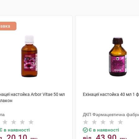
тавка
нацеї настойка Arbor Vitae 50 мл
Ехінацеї настойка 40 мл 1 
флакон
ола
ДКП Фармацевтична фабр
Є в наявності
Є в наявності
20.10
43.90
д
від