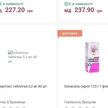
Є в наявності
Є в наявності
227.20
237.90
д
від
грн
грн
КУПИТИ
КУПИТИ
доставка
ерітокс таблетки 3,2 мг 40 шт
Ехінасаль сироп 125 г 1 фл
пер & Брюммер
Гербаполь Вроцлав