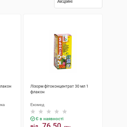
флакон
Лізорм фітоконцентрат 30 мл 1
флакон
ика
Екомед
Є в наявності
76.50
від