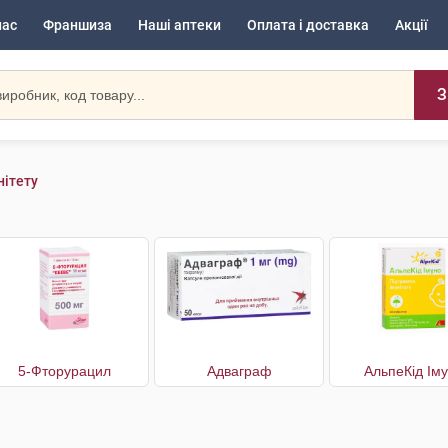
нас
Франшиза
Наші аптеки
Оплата і доставка
Акції
З
нітету
5-Фторурацил
Адваграф
АльпеКід Ім