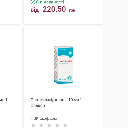
Є в наявності
220.50
від
грн
КУПИТИ
мл 1
Протефлазід краплі 10 мл 1
флакон
НВК Екофарм