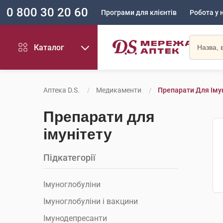
0 800 30 20 60
Програми для клієнтів
Робота у 
Каталог
Аптека D.S.
Медикаменти
Препарати Для Іму
Препарати для
імунітету
Підкатегорії
Імуноглобуліни
Імуноглобуліни і вакцини
Імунодепресанти