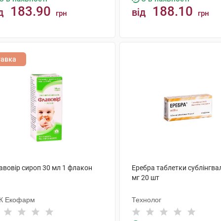
183.90
188.10
д
від
грн
грн
КУПИТИ
КУПИТИ
тавка
авовір сироп 30 мл 1 флакон
Еребра таблетки сублінгва
мг 20 шт
К Екофарм
Технолог