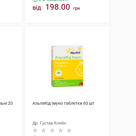
198.00
від
грн
КУПИТИ
льні 20
АльпеКід Імуно таблетки 60 шт
Др. Густав Кляйн