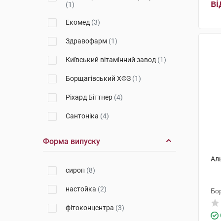
ві
(1)
Екомед
(3)
Здравофарм
(1)
Київський вітамінний завод
(1)
Борщагівський ХФЗ
(1)
Ріхард Біттнер
(4)
Сантоніка
(4)
Лек Фармацевтична компанія
Форма випуску
(6)
Ал
Нью Фуд Текнолоджіс Ко. Лтд
(2)
сироп
(8)
Марина ПП
(1)
настойка
(2)
Бо
НВК Екофарм
(5)
фітоконцентра
(3)