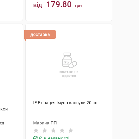
179.80
від
грн
КУПИТИ
доставка
IF Ехінацея Імуно капсули 20 шт
акон
тд
Марина ПП
Є в наявності