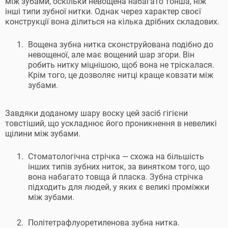
між зубами, оскільки невощена набагато тонша, ніж
інші типи зубної нитки. Однак через характер своєї
конструкції вона ділиться на кілька дрібних складових.
Вощена зубна нитка сконструйована подібно до
невощеної, але має вощений шар згори. Він
робить нитку міцнішою, щоб вона не тріскалася.
Крім того, це дозволяє нитці краще ковзати між
зубами.
Завдяки доданому шару воску цей засіб гігієни
товстіший, що ускладнює його проникнення в невеликі
щілини між зубами.
Стоматологічна стрічка — схожа на більшість
інших типів зубних ниток, за винятком того, що
вона набагато товща й пласка. Зубна стрічка
підходить для людей, у яких є великі проміжки
між зубами.
Політетрафлуоретиленова зубна нитка.