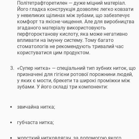
Політетрафторетилен — дуже міцний матеріал.
Його гладка конструкція дозволяє легко ковзати
у невеликих щілинах між зубами, що забезпечує
комфорт та якісне чищення. Але для виробництва
згаданого матеріалу використовують
перфтороктанову кислоту, яка може негативно
впливати на імунну систему. Тому багато
стоматологів не рекомендують тривалий час
користуватися цим продуктом.
«Супер нитка» — спеціальний тип зубних ниток, що
призначені для гігієни ротової порожнини людей,
у яких є мости, брекети та широкі проміжки між
зубами. У його складі три компоненти:
звичайна нитка;
губчаста нитка;
жорсткий нитковдягач, за допомогою якого