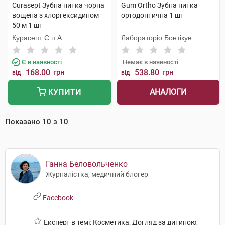
Curasept Зубна нитка чорна
Gum Ortho Зубна нитка
вощена з хлоргексидином
ортодонтична 1 шт
50 м 1 шт
Курасепт С.п.А.
Лабораторіо Бонтікуе
Є в наявності
Немає в наявності
168.00
грн
538.80
грн
від
від
АНАЛОГИ
КУПИТИ
Показано
10
з
10
Ганна Беловольченко
Журналістка, медичний блогер
Facebook
Експерт в темі: Косметика, Догляд за дитиною,