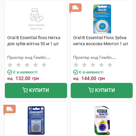
Oral-B Essential floss Нитка
Oral-B Essential Floss Зубна
для зубів м'ятна 50 м 1 шт
нитка воскова Ментол 1 шт
Проктер енд Гембл
Проктер енд Гембл
Меньюфекчурінг
Меньюфекчурінг
Є в наявності
Є в наявності
132.00
грн
144.00
грн
від
від
КУПИТИ
КУПИТИ