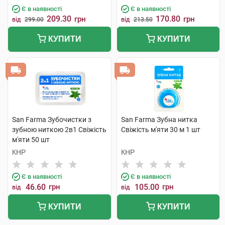
Є в наявності
Є в наявності
209.30
170.80
грн
грн
від
299.00
від
213.50
КУПИТИ
КУПИТИ
San Farma Зубочистки з
San Farma Зубна нитка
зубною ниткою 2в1 Свіжість
Свіжість м'яти 30 м 1 шт
м'яти 50 шт
КНР
КНР
Є в наявності
Є в наявності
46.60
грн
105.00
грн
від
від
КУПИТИ
КУПИТИ