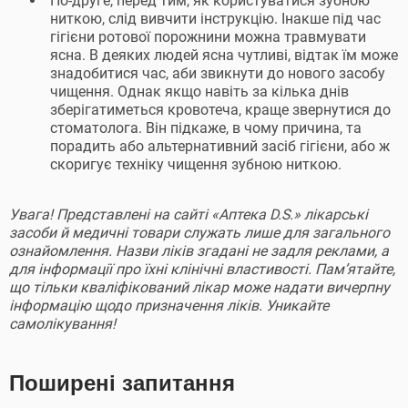
По-друге, перед тим, як користуватися зубною
ниткою, слід вивчити інструкцію. Інакше під час
гігієни ротової порожнини можна травмувати
ясна. В деяких людей ясна чутливі, відтак їм може
знадобитися час, аби звикнути до нового засобу
чищення. Однак якщо навіть за кілька днів
зберігатиметься кровотеча, краще звернутися до
стоматолога. Він підкаже, в чому причина, та
порадить або альтернативний засіб гігієни, або ж
скоригує техніку чищення зубною ниткою.
Увага! Представлені на сайті «Аптека D.S.» лікарські
засоби й медичні товари служать лише для загального
ознайомлення. Назви ліків згадані не задля реклами, а
для інформації про їхні клінічні властивості. Пам’ятайте,
що тільки кваліфікований лікар може надати вичерпну
інформацію щодо призначення ліків. Уникайте
самолікування!
Поширені запитання