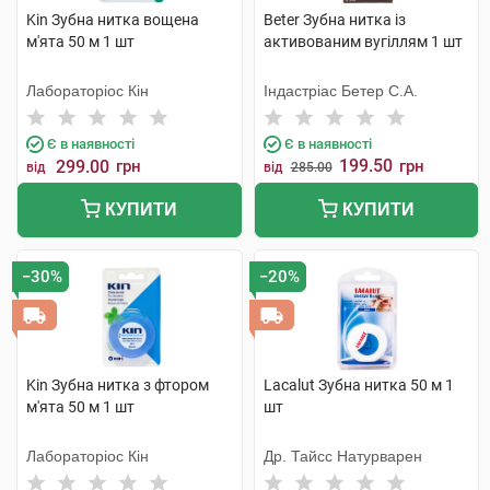
Kin Зубна нитка вощена
Beter Зубна нитка із
м'ята 50 м 1 шт
активованим вугіллям 1 шт
Лабораторіос Кін
Індастріас Бетер С.А.
Є в наявності
Є в наявності
199.50
299.00
грн
грн
від
від
285.00
КУПИТИ
КУПИТИ
−30%
−20%
Kin Зубна нитка з фтором
Lacalut Зубна нитка 50 м 1
м'ята 50 м 1 шт
шт
Лабораторіос Кін
Др. Тайсс Натурварен