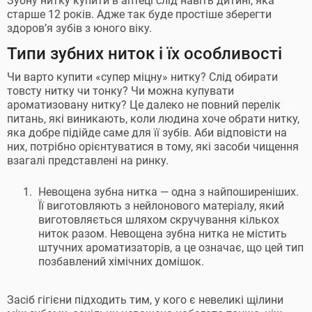
Зубну нитку купити в аптеці слід навіть дитині, яка
старше 12 років. Адже так буде простіше зберегти
здоров’я зубів з юного віку.
Типи зубних ниток і їх особливості
Чи варто купити «супер міцну» нитку? Слід обирати
товсту нитку чи тонку? Чи можна купувати
ароматизовану нитку? Це далеко не повний перелік
питань, які виникають, коли людина хоче обрати нитку,
яка добре підійде саме для її зубів. Аби відповісти на
них, потрібно орієнтуватися в тому, які засоби чищення
взагалі представлені на ринку.
Невощена зубна нитка — одна з найпоширеніших.
Її виготовляють з нейлонового матеріалу, який
виготовляється шляхом скручування кількох
ниток разом. Невощена зубна нитка не містить
штучних ароматизаторів, а це означає, що цей тип
позбавлений хімічних домішок.
Засіб гігієни підходить тим, у кого є невеликі щілини