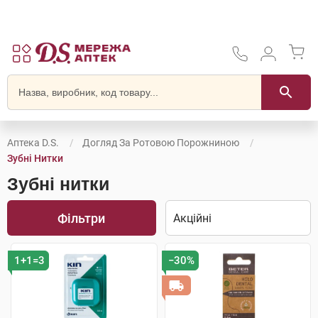
Аптека D.S.
Догляд За Ротовою Порожниною
Зубні Нитки
Зубні нитки
Фільтри
1+1=3
−30%