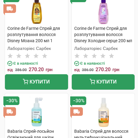
Corine de Farme Спрей для
Corine de Farme Спрей для
розплутування волосся
розплутування волосся
Disney Моана 200 мл 1
Disney Холодне серце 200 мл
флакон
1 флакон
Лабораторіес Сарбек
Лабораторіес Сарбек
Є в наявності
Є в наявності
270.20
270.20
грн
грн
від
386.00
від
386.00
КУПИТИ
КУПИТИ
−30%
−30%
Babaria Спрей-лосьйон
Babaria Спрей для волосся
Освіжаючий для шкіри
мультифункціональний