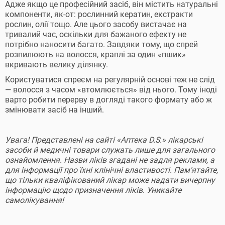
Адже якщо це професійний засіб, він містить натуральні
компоненти, як-от: рослинний кератин, екстракти
рослин, олії тощо. Але цього засобу вистачає на
тривалий час, оскільки для бажаного ефекту не
потрібно наносити багато. Завдяки тому, що спрей
розпилюють на волосся, краплі за один «пшик»
вкривають велику ділянку.
Користуватися спреєм на регулярній основі теж не слід
— волосся з часом «втомлюється» від нього. Тому іноді
варто робити перерву в догляді такого формату або ж
змінювати засіб на інший.
Увага! Представлені на сайті «Аптека D.S.» лікарські
засоби й медичні товари служать лише для загального
ознайомлення. Назви ліків згадані не задля реклами, а
для інформації про їхні клінічні властивості. Пам’ятайте,
що тільки кваліфікований лікар може надати вичерпну
інформацію щодо призначення ліків. Уникайте
самолікування!