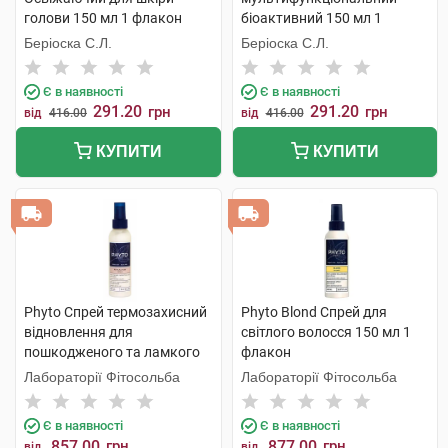
голови 150 мл 1 флакон
біоактивний 150 мл 1
флакон
Беріоска С.Л.
Беріоска С.Л.
Є в наявності
Є в наявності
291.20
291.20
грн
грн
від
416.00
від
416.00
КУПИТИ
КУПИТИ
Phyto Спрей термозахисний
Phyto Blond Спрей для
відновлення для
світлого волосся 150 мл 1
пошкодженого та ламкого
флакон
волосся 150 мл 1 флакон
Лабораторії Фітосольба
Лабораторії Фітосольба
Є в наявності
Є в наявності
857.00
грн
877.00
грн
від
від