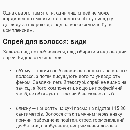
Однак варто пам’ятати: один лиш спрей не може
кардинально змінити стан волосся. Як і у випадку
догляду за шкірою, догляд за волоссям має бути
комплексним.
Спрей для волосся: види
Залежно від потреб волосся, слід обирати й відповідний
спрей. Виділяють спреї для:
об’єму — такий засіб зазвичай наносять на вологе
волосся, а потім висушують його та укладають
феном. Завдяки легкій текстурі, спрей не видно на
зачісці, а його компоненти, якщо це професійний
засіб, не обтяжують локони й не склеюють їх;
блиску — наносять на сухі пасма на відстані 15-30
сантиметрів. Волосся стає тьмяним через низку
причин: забруднене повітря, стрес, гормональний
дисбаланс, фарбування, випрямлення локонів