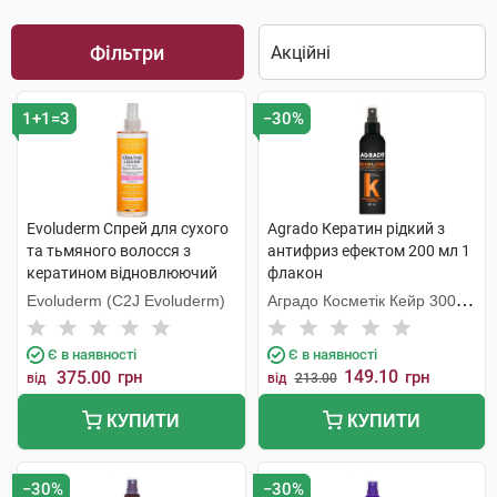
Фільтри
1+1=3
−30%
Evoluderm Спрей для сухого
Agrado Кератин рідкий з
та тьмяного волосся з
антифриз ефектом 200 мл 1
кератином відновлюючий
флакон
250 мл 1 флакон
Evoluderm (C2J Evoluderm)
Аградо Косметік Кейр 3000
С.Л.У.
Є в наявності
Є в наявності
149.10
375.00
грн
грн
від
від
213.00
КУПИТИ
КУПИТИ
−30%
−30%