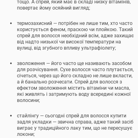
тощо. А спрей, який має в складі низку вітамінів,
повертає йому осяйний вигляд;
термозахисний — потрібен не лише тим, хто часто
користується феном, праскою чи плойкою. Такий
спрей для волосся необхідний всім, адже захищає
від надто низької чи високої температури на
вулиці, від згубного впливу ультрафіолету;
зволоження — його часто ще називають засобом
для розчісування. Сухе волосся часто плутається,
січеться, через що його складно не лише вкласти,
а й банально розчесати. Спрей для волосся з
ефектом зволоження містить вітаміни чи масла,
які живлять і затримують воду всередині кожної
волосини;
стайлінгу — сьогодні спрей для волосся купити
задля укладки — звична справа, адже такий засіб
виграє у традиційного лаку тим, що не пересушує
локони;