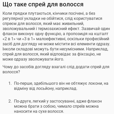
Що таке спрей для волосся
Коли прядки плутаються, кінчики посічені, а без
регулярної укладки не обійтися, слід користуватися
спреєм для волосся, який має живильний,
зволожувальний і термозахисний ефект. Зазвичай один
флакон виконує одну функцію, а пропозиція на кшталт
«2 в 1» чи «3 в 1» малоефективні, оскільки професійний
засіб для догляду не може містити всі елементи одразу.
Інколи складові можуть бути несумісними. Наприклад,
спрей для волосся, який відповідає за фіксацію, не
може одразу зволожувати його.
Чому до засобів догляду взагалі слід додати спрей для
волосся?
По-перше, здебільшого він не обтяжує локони, на
відміну від лосьйону, наприклад.
По-друге, легкий у застосуванні, адже флакон
можна брати з собою, чимало спреїв можна
наносити на сухе волосся.