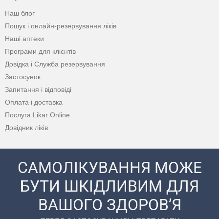
Наш блог
Пошук і онлайн-резервування ліків
Наші аптеки
Програми для клієнтів
Довідка і Служба резервування
Застосунок
Запитання і відповіді
Оплата і доставка
Послуга Likar Online
Довідник ліків
САМОЛІКУВАННЯ МОЖЕ
БУТИ ШКІДЛИВИМ ДЛЯ
ВАШОГО ЗДОРОВ’Я