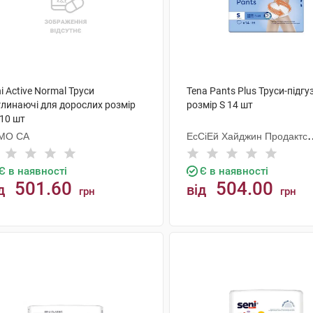
i Active Normal Труси
Tena Pants Plus Труси-підгу
глинаючі для дорослих розмір
розмір S 14 шт
 10 шт
МО СА
ЕсСіЕй Хайджин Продактс
Хугезанд
Є в наявності
Є в наявності
501.60
504.00
д
від
грн
грн
КУПИТИ
КУПИТИ