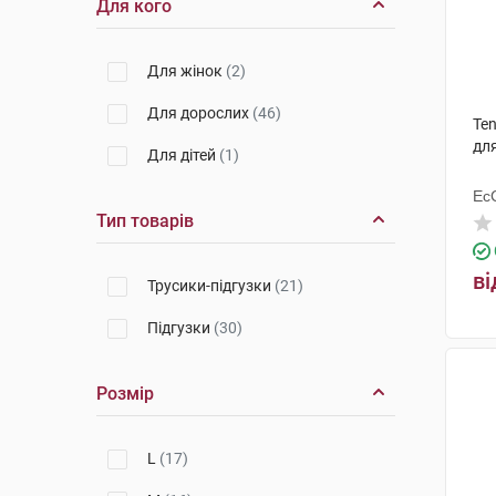
Для кого
Для жінок
(2)
Для дорослих
(46)
Ten
для
Для дітей
(1)
Ес
Ху
Тип товарів
ві
Трусики-підгузки
(21)
Підгузки
(30)
Розмір
L
(17)