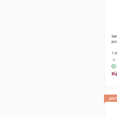
Sen
роз
ТЗ
ві
дос