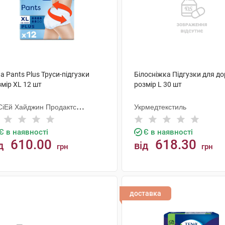
a Pants Plus Труси-підгузки
Білосніжка Підгузки для д
мір XL 12 шт
розмір L 30 шт
СіЕй Хайджин Продактс
Укрмедтекстиль
гезанд
Є в наявності
Є в наявності
610.00
618.30
д
від
грн
грн
КУПИТИ
КУПИТИ
доставка