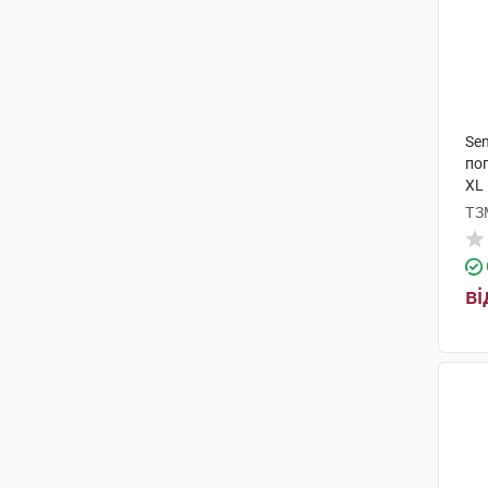
Sen
по
XL
ТЗ
ві