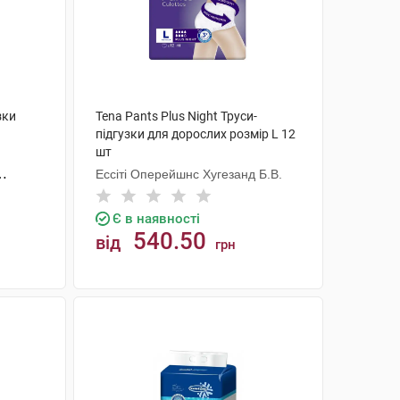
зки
Tena Pants Plus Night Труси-
підгузки для дорослих розмір L 12
шт
Ессіті Оперейшнс Хугезанд Б.В.
Є в наявності
540.50
від
грн
КУПИТИ