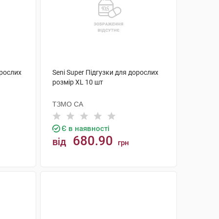
орослих
Seni Super Підгузки для дорослих
розмір XL 10 шт
ТЗМО СА
Є в наявності
680.90
від
грн
КУПИТИ