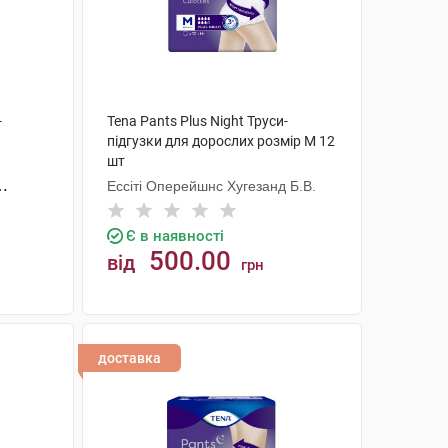
-
Tena Pants Plus Night Труси-
підгузки для дорослих розмір M 12
шт
Ессіті Оперейшнс Хугезанд Б.В.
Є в наявності
500.00
від
грн
КУПИТИ
доставка