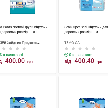
a Pants Normal Труси-підгузки
Seni Super Seni Підгузки для
 дорослих розмір L 10 шт
дорослих розмір L 10 шт
СіЕй Хайджин Продактс
ТЗМО СА
гезанд
Є в наявності
Є в наявності
400.00
400.40
д
від
грн
грн
КУПИТИ
КУПИТИ