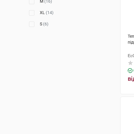
M
(16)
XL
(14)
S
(6)
Ten
під
Ес
Ху
ві