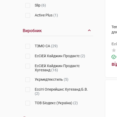
Slip
(6)
Active Plus
(1)
Ten
Виробник
дл
Ес
ТЗМО СА
(29)
Ху
ЕсСіЕй Хайджин Продактс
(2)
ві
ЕсСіЕй Хайджин Продактс
Хугезанд
(16)
Укрмедтекстиль
(5)
Ессіті Оперейшнс Хугезанд Б.В.
(2)
ТОВ Біодекс (Україна)
(2)