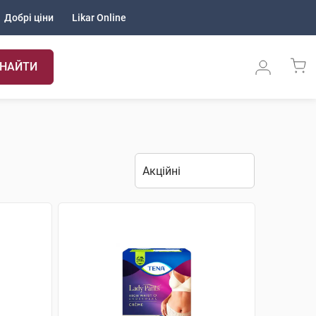
Добрі ціни
Likar Online
НАЙТИ