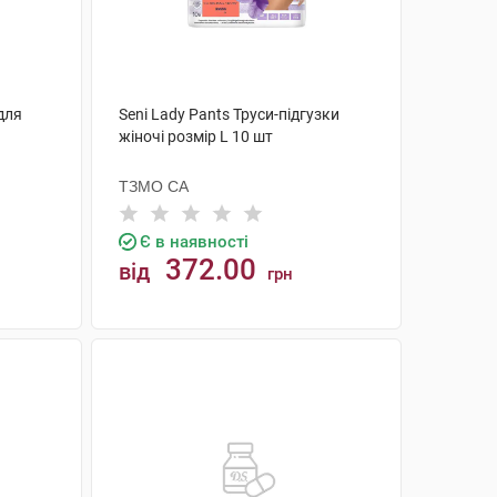
 для
Seni Lady Pants Труси-підгузки
жіночі розмір L 10 шт
ТЗМО СА
Є в наявності
372.00
від
грн
КУПИТИ