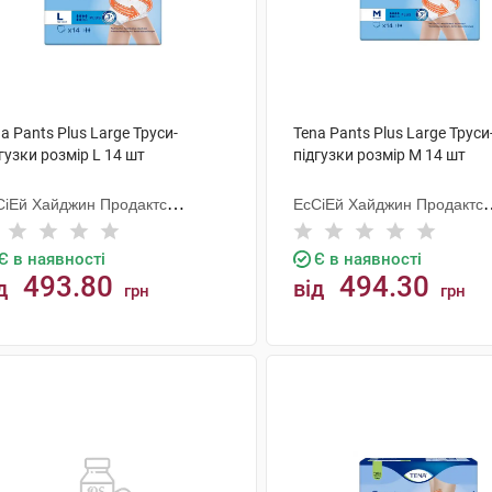
a Pants Plus Large Труси-
Tena Pants Plus Large Труси
гузки розмір L 14 шт
підгузки розмір M 14 шт
СіЕй Хайджин Продактс
ЕсСіЕй Хайджин Продактс
гезанд
Хугезанд
Є в наявності
Є в наявності
493.80
494.30
д
від
грн
грн
КУПИТИ
КУПИТИ