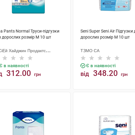
a Pants Normal Труси-підгузки
Seni Super Seni Air Підгузки
я дорослих розмір M 10 шт
дорослих розмір M 10 шт
СіЕй Хайджин Продактс
ТЗМО СА
гезанд
Є в наявності
Є в наявності
312.00
348.20
д
від
грн
грн
КУПИТИ
КУПИТИ