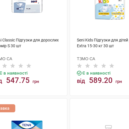
i Classic Підгузки для дорослих
Seni Kids Підгузки для дітей 
мір S 30 шт
Extra 15-30 кг 30 шт
МО СА
ТЗМО СА
Є в наявності
Є в наявності
547.75
589.20
д
від
грн
грн
КУПИТИ
КУПИТИ
тавка