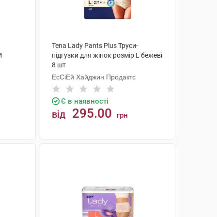
Tena Lady Pants Plus Труси-
M
підгузки для жінок розмір L бежеві
8 шт
ЕсСіЕй Хайджин Продактс
Є в наявності
295.00
від
грн
КУПИТИ