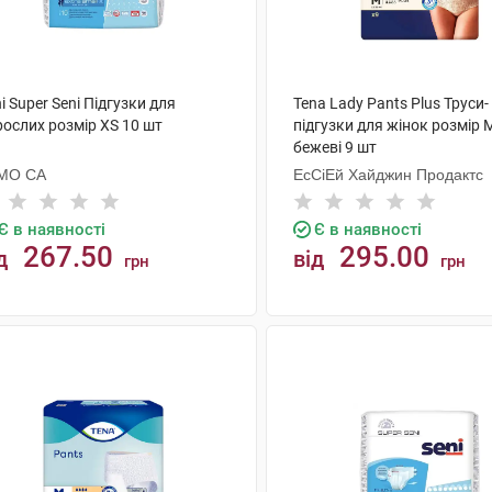
i Super Seni Підгузки для
Tena Lady Pants Plus Труси-
рослих розмір XS 10 шт
підгузки для жінок розмір 
бежеві 9 шт
МО СА
ЕсСіЕй Хайджин Продактс
Є в наявності
Є в наявності
267.50
295.00
д
від
грн
грн
КУПИТИ
КУПИТИ