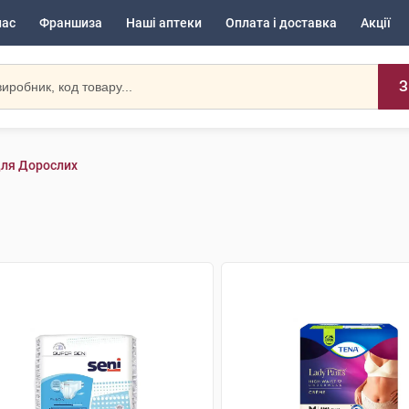
нас
Франшиза
Наші аптеки
Оплата і доставка
Акції
З
Для Дорослих