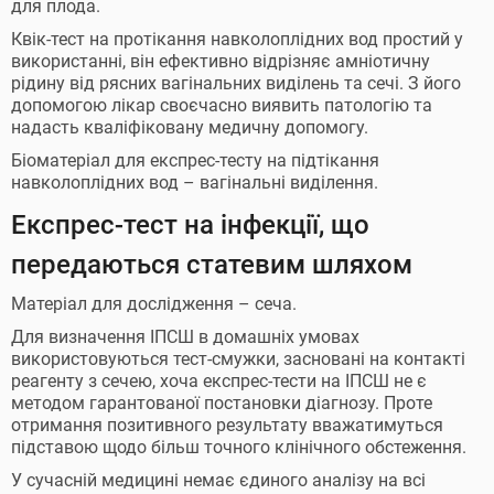
для плода.
Квік-тест на протікання навколоплідних вод простий у
використанні, він ефективно відрізняє амніотичну
рідину від рясних вагінальних виділень та сечі. З його
допомогою лікар своєчасно виявить патологію та
надасть кваліфіковану медичну допомогу.
Біоматеріал для експрес-тесту на підтікання
навколоплідних вод – вагінальні виділення.
Експрес-тест на інфекції, що
передаються статевим шляхом
Матеріал для дослідження – сеча.
Для визначення ІПСШ в домашніх умовах
використовуються тест-смужки, засновані на контакті
реагенту з сечею, хоча експрес-тести на ІПСШ не є
методом гарантованої постановки діагнозу. Проте
отримання позитивного результату вважатимуться
підставою щодо більш точного клінічного обстеження.
У сучасній медицині немає єдиного аналізу на всі