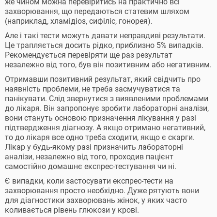
же чином можна перевіритись на практично всі
захворювання, що передаються статевим шляхом
(наприклад, хламідіоз, сифіліс, гонорея).
Але і такі тести можуть давати неправдиві результати.
Це трапляється досить рідко, приблизно 5% випадків.
Рекомендується перевіряти ще раз результат
незалежно від того, був він позитивним або негативним.
Отримавши позитивний результат, який свідчить про
наявність проблеми, не треба засмучуватися та
панікувати. Слід звернутися з виявленими проблемами
до лікаря. Він запропонує зробити лабораторні аналізи,
вони стануть основою призначення лікування у разі
підтвердження діагнозу. А якщо отримано негативний,
то до лікаря все одно треба сходити, якщо є скарги.
Лікар у будь-якому разі призначить лабораторні
аналізи, незалежно від того, проходив пацієнт
самостійно домашнє експрес-тестування чи ні.
Є випадки, коли застосувати експрес-тести на
захворювання просто необхідно. Дуже рятують вони
для діагностики захворювань жінок, у яких часто
коливається рівень глюкози у крові.