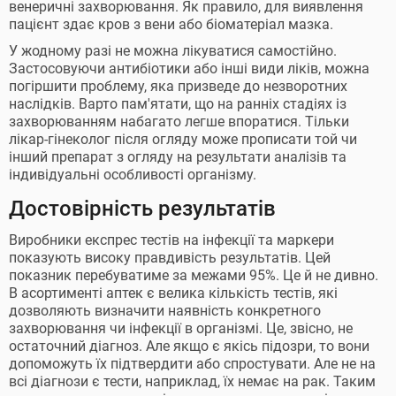
венеричні захворювання. Як правило, для виявлення
пацієнт здає кров з вени або біоматеріал мазка.
У жодному разі не можна лікуватися самостійно.
Застосовуючи антибіотики або інші види ліків, можна
погіршити проблему, яка призведе до незворотних
наслідків. Варто пам'ятати, що на ранніх стадіях із
захворюванням набагато легше впоратися. Тільки
лікар-гінеколог після огляду може прописати той чи
інший препарат з огляду на результати аналізів та
індивідуальні особливості організму.
Достовірність результатів
Виробники експрес тестів на інфекції та маркери
показують високу правдивість результатів. Цей
показник перебуватиме за межами 95%. Це й не дивно.
В асортименті аптек є велика кількість тестів, які
дозволяють визначити наявність конкретного
захворювання чи інфекції в організмі. Це, звісно, ​​не
остаточний діагноз. Але якщо є якісь підозри, то вони
допоможуть їх підтвердити або спростувати. Але не на
всі діагнози є тести, наприклад, їх немає на рак. Таким