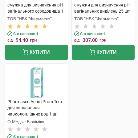
смужка для визначення pH
смужки для визначення pH
вагінального середовища 1
вагінальних виділень 25 шт
шт
ТОВ "НВК "Фармаско"
ТОВ "НВК "Фармаско"
Є в наявності
Є в наявності
94.40
грн
307.00
грн
від
від
КУПИТИ
КУПИТИ
Pharmasco Actim Prom Тест
для визначення
навколоплідних вод 1 шт
О Медікс Біохіміка
Є в наявності