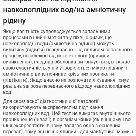
навколоплідних вод/на амніотичну
рідину
Якщо вагітність супроводжується запальними
процесами в шийці матки та у піхві, є ризик, що
навколоплідні води (амніотична рідина) можуть
вилитись (відійти) передчасно. Під впливом запального
процесу, незалежно від його етіології (причини
виникнення), плодова оболонка витончується, втрачає
свою еластичність, у ній утворюються мікротріщини, і
амніотична рідина починає крізь них проникати
(підтікати). Якщо вчасно не розпочати лікування, існує
реальна загроза передчасного відходу навколоплідних
вод.
Для своєчасної діагностики цієї патології
використовують експрес-тест на підтікання
навколоплідних вод. Цей тест не вимагає внутрішнього
проникнення (інвазії) в організм жінки (як в іншому і всі
інші експрес-тести, в чому полягає одна з основних
переваг), тому він не шкідливий і для майбутньої мами, і