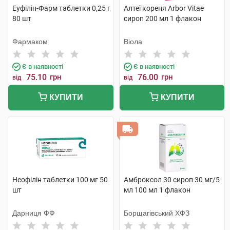
Еуфілін-Фарм таблетки 0,25 г
Алтеї кореня Arbor Vitae
80 шт
сироп 200 мл 1 флакон
Фармаком
Віола
Є в наявності
Є в наявності
75.10
грн
76.00
грн
від
від
КУПИТИ
КУПИТИ
Неофілін таблетки 100 мг 50
Амброксол 30 сироп 30 мг/5
шт
мл 100 мл 1 флакон
Дарниця ФФ
Борщагівський ХФЗ