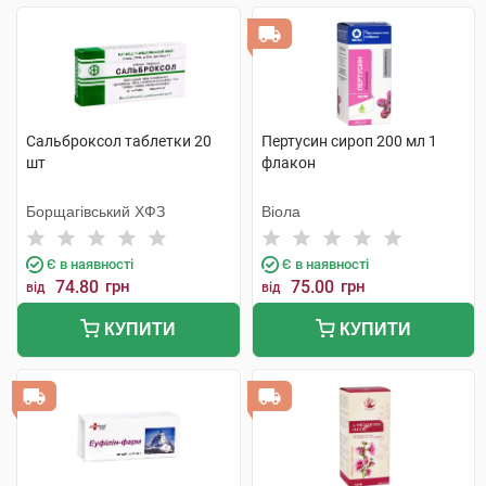
Сальброксол таблетки 20
Пертусин сироп 200 мл 1
шт
флакон
Борщагівський ХФЗ
Віола
Є в наявності
Є в наявності
74.80
грн
75.00
грн
від
від
КУПИТИ
КУПИТИ