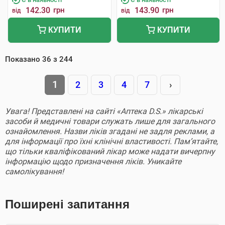
142.30
грн
143.90
грн
від
від
КУПИТИ
КУПИТИ
Показано
36
з
244
1
2
3
4
7
›
Увага! Представлені на сайті «Аптека D.S.» лікарські
засоби й медичні товари служать лише для загального
ознайомлення. Назви ліків згадані не задля реклами, а
для інформації про їхні клінічні властивості. Пам’ятайте,
що тільки кваліфікований лікар може надати вичерпну
інформацію щодо призначення ліків. Уникайте
самолікування!
Поширені запитання