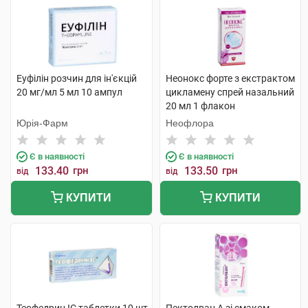
Еуфілін розчин для ін'єкцій
Неонокс форте з екстрактом
20 мг/мл 5 мл 10 ампул
цикламену спрей назальний
20 мл 1 флакон
Юрія-Фарм
Неофлора
Є в наявності
Є в наявності
133.40
грн
133.50
грн
від
від
КУПИТИ
КУПИТИ