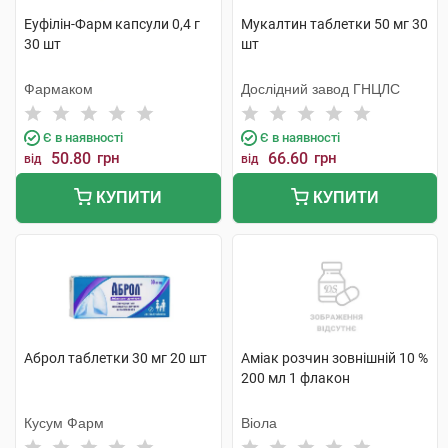
Еуфілін-Фарм капсули 0,4 г
Мукалтин таблетки 50 мг 30
30 шт
шт
Фармаком
Дослідний завод ГНЦЛС
Є в наявності
Є в наявності
50.80
грн
66.60
грн
від
від
КУПИТИ
КУПИТИ
Аброл таблетки 30 мг 20 шт
Аміак розчин зовнішній 10 %
200 мл 1 флакон
Кусум Фарм
Віола