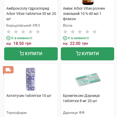
Амброксолу гідрохлорид
Аміак Arbor Vitae розчин
Arbor Vitae таблетки 30 мг 20
зовнішній 10 % 40 мл 1
шт
флакон
Борщагівський ХФЗ
Віола
Є в наявності
Є в наявності
18.50
грн
22.00
грн
від
від
КУПИТИ
КУПИТИ
Антитусин таблетки 10 шт
Бромгексин Дарниця
таблетки 8 мг 20 шт
Тернофарм
Дарниця ФФ