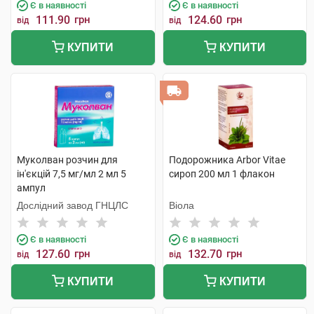
Є в наявності
Є в наявності
111.90
грн
124.60
грн
від
від
КУПИТИ
КУПИТИ
Муколван розчин для
Подорожника Arbor Vitae
ін'єкцій 7,5 мг/мл 2 мл 5
сироп 200 мл 1 флакон
ампул
Дослідний завод ГНЦЛС
Віола
Є в наявності
Є в наявності
127.60
грн
132.70
грн
від
від
КУПИТИ
КУПИТИ