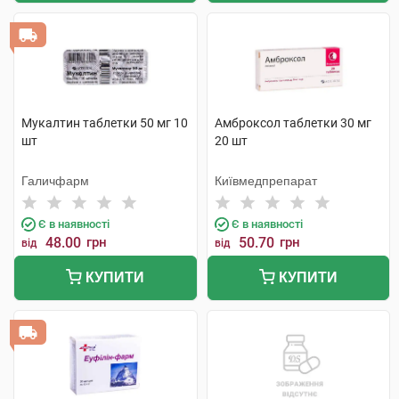
Мукалтин таблетки 50 мг 10
Амброксол таблетки 30 мг
шт
20 шт
Галичфарм
Київмедпрепарат
Є в наявності
Є в наявності
48.00
грн
50.70
грн
від
від
КУПИТИ
КУПИТИ