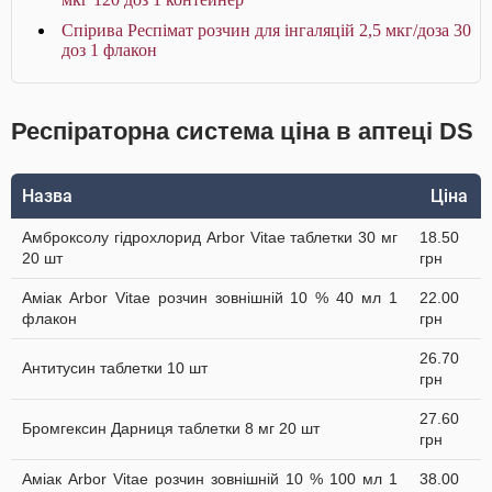
Спірива Респімат розчин для інгаляцій 2,5 мкг/доза 30
доз 1 флакон
Респіраторна система ціна в аптеці DS
Назва
Ціна
Амброксолу гідрохлорид Arbor Vitae таблетки 30 мг
18.50
20 шт
грн
Аміак Arbor Vitae розчин зовнішній 10 % 40 мл 1
22.00
флакон
грн
26.70
Антитусин таблетки 10 шт
грн
27.60
Бромгексин Дарниця таблетки 8 мг 20 шт
грн
Аміак Arbor Vitae розчин зовнішній 10 % 100 мл 1
38.00