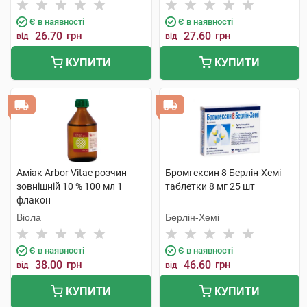
Є в наявності
Є в наявності
26.70
грн
27.60
грн
від
від
КУПИТИ
КУПИТИ
Аміак Arbor Vitae розчин
Бромгексин 8 Берлін-Хемі
зовнішній 10 % 100 мл 1
таблетки 8 мг 25 шт
флакон
Віола
Берлін-Хемі
Є в наявності
Є в наявності
38.00
грн
46.60
грн
від
від
КУПИТИ
КУПИТИ