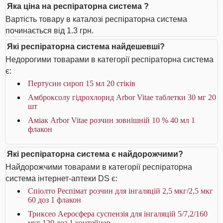
Яка ціна на респіраторна система ?
Вартість товару в каталозі респіраторна система
починається від 1.3 грн.
Які респіраторна система найдешевші?
Недорогими товарами в категорії респіраторна система
є:
Пертусин сироп 15 мл 20 стіків
Амброксолу гідрохлорид Arbor Vitae таблетки 30 мг 20
шт
Аміак Arbor Vitae розчин зовнішній 10 % 40 мл 1
флакон
Які респіраторна система є найдорожчими?
Найдорожчими товарами в категорії респіраторна
система інтернет-аптеки DS є:
Спіолто Респімат розчин для інгаляцій 2,5 мкг/2,5 мкг
60 доз 1 флакон
Триксео Аеросфера суспензія для інгаляцій 5/7,2/160
мкг 120 доз 1 контейнер