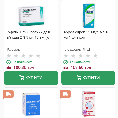
Еуфілін-Н 200 розчин для
Аброл сироп 15 мг/5 мл 100
ін'єкцій 2 % 5 мл 10 ампул
мл 1 флакон
Фармак
Гледфарм ЛТД
Є в наявності
Є в наявності
100.30
грн
103.60
грн
від
від
КУПИТИ
КУПИТИ