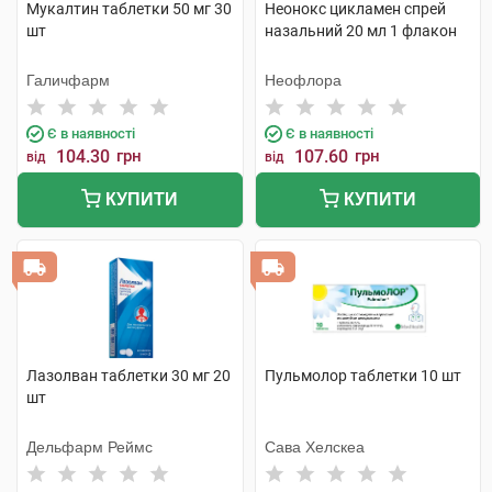
Мукалтин таблетки 50 мг 30
Неонокс цикламен спрей
шт
назальний 20 мл 1 флакон
Галичфарм
Неофлора
Є в наявності
Є в наявності
104.30
грн
107.60
грн
від
від
КУПИТИ
КУПИТИ
Лазолван таблетки 30 мг 20
Пульмолор таблетки 10 шт
шт
Дельфарм Реймс
Сава Хелскеа