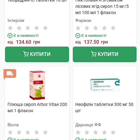
Теофедрин IC таблетки 10 шт
Пектолван А зі смаком
лісових ягід сироп 15 мг/5
мл 100 мл 1 флакон
Інтерхім
Фармак
Є в наявності
Є в наявності
134.60
грн
137.50
грн
від
від
КУПИТИ
КУПИТИ
Плюща сироп Arbor Vitae 200
Неофілін таблетки 300 мг 50
мл 1 флакон
шт
Віола
Дарниця ФФ
Є в наявності
Є в наявності