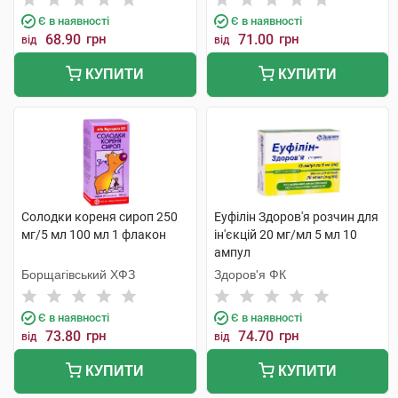
Є в наявності
Є в наявності
68.90
грн
71.00
грн
від
від
КУПИТИ
КУПИТИ
Солодки кореня сироп 250
Еуфілін Здоров'я розчин для
мг/5 мл 100 мл 1 флакон
ін'єкцій 20 мг/мл 5 мл 10
ампул
Борщагівський ХФЗ
Здоров'я ФК
Є в наявності
Є в наявності
73.80
грн
74.70
грн
від
від
КУПИТИ
КУПИТИ