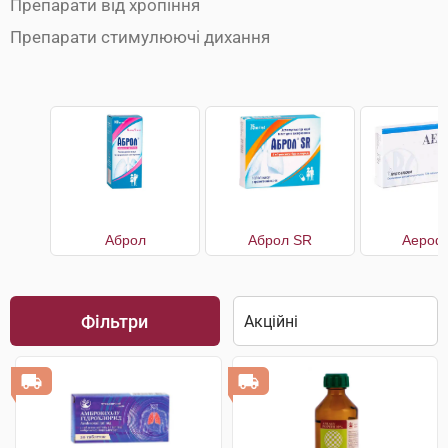
Препарати від хропіння
Препарати стимулюючі дихання
Аброл
Аброл SR
Аерофі
Фільтри