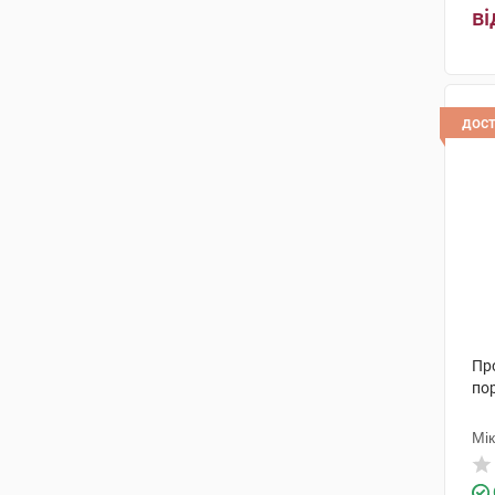
порожнини
(1)
ві
Київмедпрепарат
(3)
краплі оральні
(2)
Польфарма
(1)
спрей назальний
(1)
Терапія АТ
(2)
дос
розчин для ін'єкцій
(1)
Дева Холдинг А.С.
(1)
Ацино Фарма
(2)
ЮЕйБі Іновейтів Фарма Балтикс
(1)
Лабораторіа Кваліфар НВ
(2)
Сава Хелскеа
(1)
Пр
Полісано Фармасьютікалс
(1)
по
Нобел Ілач Санаї ве Тіджарет
Мі
(3)
Апіфарма
(1)