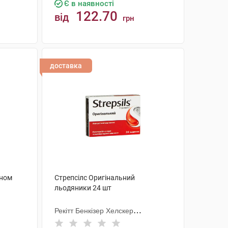
Є в наявності
122.70
від
грн
КУПИТИ
доставка
оном
Стрепсілс Оригінальний
льодяники 24 шт
Рекітт Бенкізер Хелскер
Інтернешнл