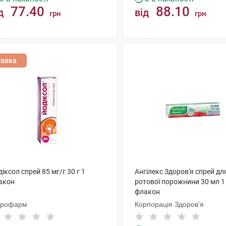
77.40
88.10
д
від
грн
грн
КУПИТИ
КУПИТИ
тавка
іксол спрей 85 мг/г 30 г 1
Ангілекс Здоров'я спрей дл
акон
ротової порожнини 30 мл 1
флакон
крофарм
Корпорація Здоров'я