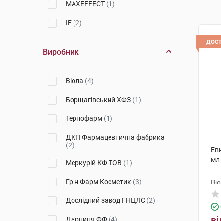
MAXEFFECT
(1)
IF
(2)
дос
Виробник
Віола
(4)
Борщагівський ХФЗ
(1)
Тернофарм
(1)
ДКП Фармацевтична фабрика
(2)
Евк
мл
Меркурій КФ ТОВ
(1)
Грін Фарм Косметик
(3)
Ві
Дослідний завод ГНЦЛС
(2)
ві
Дарниця ФФ
(4)