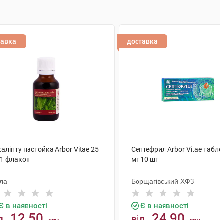
тавка
доставка
аліпту настойка Arbor Vitae 25
Септефрил Arbor Vitae табл
 1 флакон
мг 10 шт
ола
Борщагівський ХФЗ
Є в наявності
Є в наявності
12.50
24.90
д
від