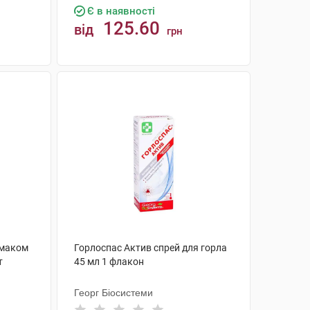
Є в наявності
125.60
від
грн
КУПИТИ
 смаком
Горлоспас Актив спрей для горла
т
45 мл 1 флакон
Георг Біосистеми