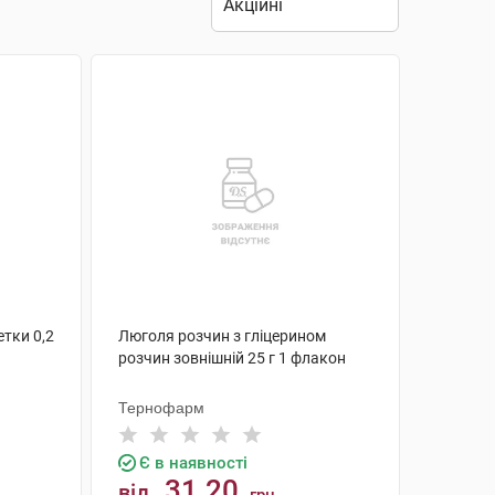
етки 0,2
Люголя розчин з гліцерином
розчин зовнішній 25 г 1 флакон
Тернофарм
Є в наявності
31.20
від