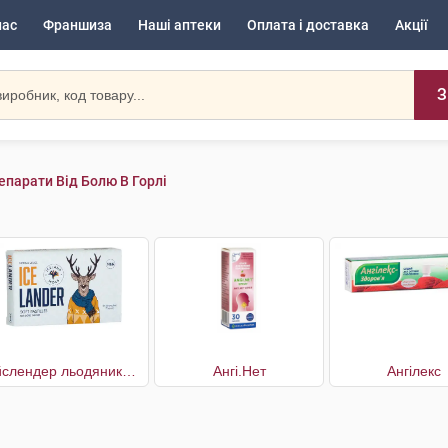
нас
Франшиза
Наші аптеки
Оплата і доставка
Акції
З
епарати Від Болю В Горлі
Айслендер льодяники для горла
Ангі.Нет
Ангілекс