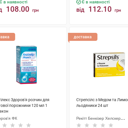
Є в наявності
Є в наявності
108.00
112.10
д
від
грн
грн
КУПИТИ
КУПИТИ
тавка
доставка
ілекс Здоров'я розчин для
Стрепсілс з Медом та Лим
тової порожнини 120 мл 1
льодяники 24 шт
акон
оров'я ФК
Рекітт Бенкізер Хелскер
Інтернешнл