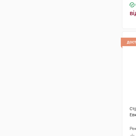
ві
дос
Ст
Ев
Рек
Ін