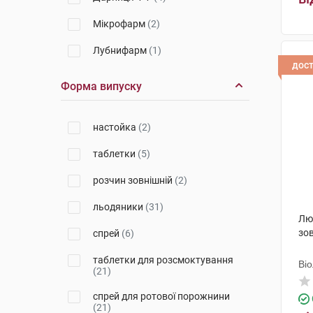
Мікрофарм
(2)
Лубнифарм
(1)
дос
Корпорація Здоров'я
(1)
Форма випуску
Здоров'я ФК
(2)
настойка
(2)
Рекітт Бенкізер Хелскер
Інтернешнл
(7)
таблетки
(5)
Мексмар Нечурел енд Хелсі
Продактс
(1)
розчин зовнішній
(2)
Георг Біосистеми
(2)
льодяники
(31)
Люг
Галичфарм
(1)
зов
спрей
(6)
Делфарм Бладел
(1)
таблетки для розсмоктування
Ві
(21)
Лозен Фарма
(2)
спрей для ротової порожнини
(21)
Лозі'с Фармасьютикалз С.Л.
(7)