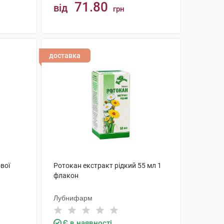
71.80
від
грн
КУПИТИ
доставка
вої
Ротокан екстракт рідкий 55 мл 1
флакон
Лубнифарм
Є в наявності