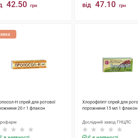
42.50
47.10
д
від
грн
грн
КУПИТИ
КУПИТИ
тавка
опосол-Н спрей для ротової
Хлорофіліпт спрей для рото
рожнини 20 г 1 флакон
порожнини 15 мл 1 флакон
крофарм
Дослідний завод ГНЦЛС
Є в наявності
Є в наявності