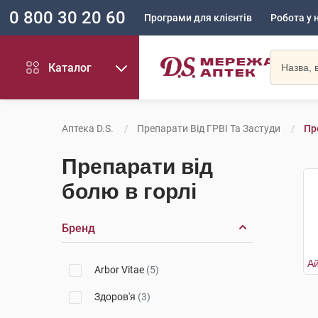
0 800 30 20 60
Програми для клієнтів
Робота у 
Каталог
Аптека D.S.
Препарати Від ГРВІ Та Застуди
Пр
Препарати від
болю в горлі
Бренд
Arbor Vitae
(5)
Здоров'я
(3)