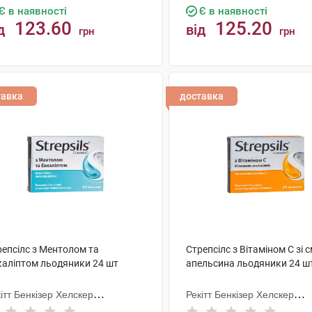
Є в наявності
Є в наявності
123.60
125.20
д
від
грн
грн
КУПИТИ
КУПИТИ
тавка
доставка
репсілс з Ментолом та
Стрепсілс з Вітаміном C зі
каліптом льодяники 24 шт
апельсина льодяники 24 ш
ітт Бенкізер Хелскер
Рекітт Бенкізер Хелскер
тернешнл
Інтернешнл