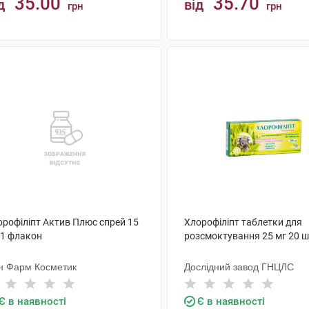
35.00
35.70
д
від
грн
грн
КУПИТИ
КУПИТИ
орофіліпт Актив Плюс спрей 15
Хлорофіліпт таблетки для
 1 флакон
розсмоктування 25 мг 20 ш
ін Фарм Косметик
Дослідний завод ГНЦЛС
Є в наявності
Є в наявності