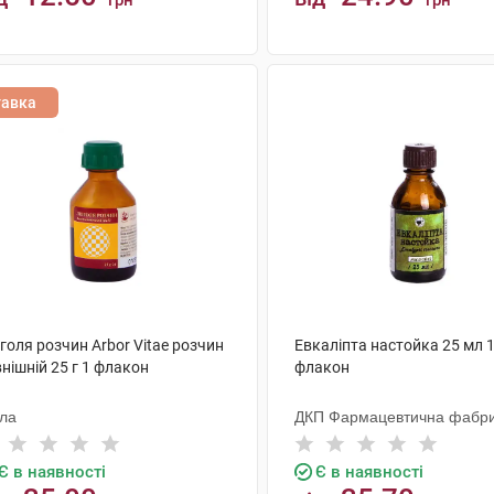
грн
грн
КУПИТИ
КУПИТИ
тавка
оля розчин Arbor Vitae розчин
Евкаліпта настойка 25 мл 
нішній 25 г 1 флакон
флакон
ола
ДКП Фармацевтична фабр
Є в наявності
Є в наявності