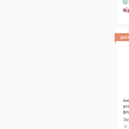
Сперко Україна
(1)
ві
Біонорика
(2)
Фамар
(1)
дос
Фармалуче
(2)
Біологіше Хайльміттель Хеель
(3)
Нутрілінеа
(1)
Гелінгхем ГмбХ & Ко.
(1)
Аескулап
(1)
Ананта Медікеар
(1)
Анг
ро
фл
Зд