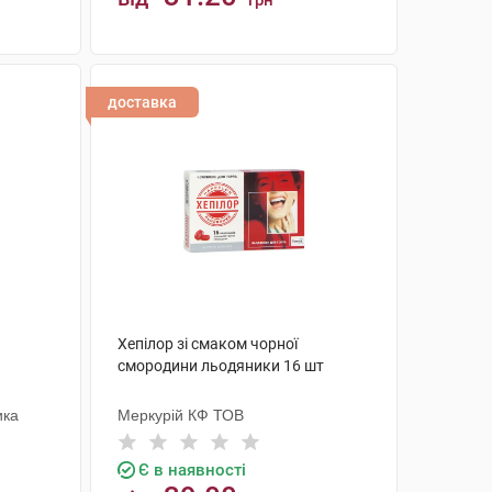
грн
КУПИТИ
доставка
1
Хепілор зі смаком чорної
смородини льодяники 16 шт
ика
Меркурій КФ ТОВ
Є в наявності