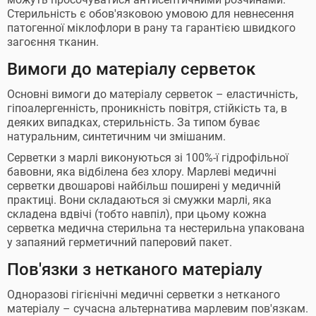
Стерильність є обов'язковою умовою для невнесення
патогенної міклофлори в рану та гарантією швидкого
загоєння тканин.
Вимоги до матеріалу серветок
Основні вимоги до матеріалу серветок – еластичність,
гіпоалергенність, проникність повітря, стійкість та, в
деяких випадках, стерильність. За типом буває
натуральним, синтетичним чи змішаним.
Серветки з марлі виконуються зі 100%-ї гідрофільної
бавовни, яка відбілена без хлору. Марлеві медичні
серветки двошарові найбільш поширені у медичній
практиці. Вони складаються зі смужки марлі, яка
складена вдвічі (тобто навпіл), при цьому кожна
серветка медична стерильна та нестерильна упакована
у запаяний герметичний паперовий пакет.
Пов'язки з нетканого матеріалу
Одноразові гігієнічні медичні серветки з нетканого
матеріалу – сучасна альтернатива марлевим пов'язкам.