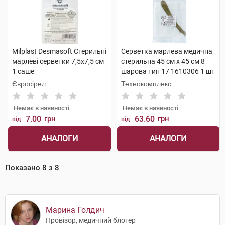
Milplast Desmasoft Стерильні
Серветка марлева медична
марлеві серветки 7,5x7,5 см
стерильна 45 см х 45 см 8
1 саше
шарова тип 17 1610306 1 шт
Євросірел
Технокомплекс
Немає в наявності
Немає в наявності
7.00
грн
63.60
грн
від
від
АНАЛОГИ
АНАЛОГИ
Показано
8
з
8
Марина Голдич
Провізор, медичний блогер