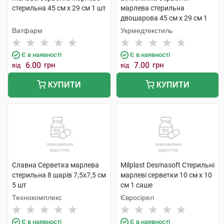
стерильна 45 см x 29 cм 1 шт
марлева стерильна
двошарова 45 см х 29 см 1
шт
Ватфарм
Укрмедтекстиль
Є в наявності
Є в наявності
6.00
грн
7.00
грн
від
від
КУПИТИ
КУПИТИ
Славна Серветка марлева
Milplast Desmasoft Стерильні
стерильна 8 шарів 7,5х7,5 см
марлеві серветки 10 см x 10
5 шт
см 1 саше
Технокомплекс
Євросірел
Є в наявності
Є в наявності