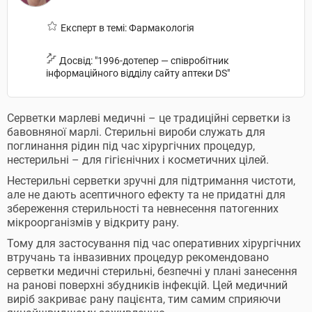
Експерт в темі: Фармакологія
Досвід: "1996-дотепер — співробітник
інформаційного відділу сайту аптеки DS"
Серветки марлеві медичні – це традиційні серветки із
бавовняної марлі. Стерильні вироби служать для
поглинання рідин під час хірургічних процедур,
нестерильні – для гігієнічних і косметичних цілей.
Нестерильні серветки зручні для підтримання чистоти,
але не дають асептичного ефекту та не придатні для
збереження стерильності та невнесення патогенних
мікроорганізмів у відкриту рану.
Тому для застосування під час оперативних хірургічних
втручань та інвазивних процедур рекомендовано
серветки медичні стерильні, безпечні у плані занесення
на ранові поверхні збудників інфекцій. Цей медичний
виріб закриває рану пацієнта, тим самим сприяючи