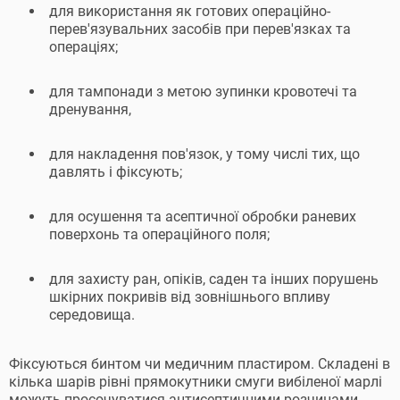
для використання як готових операційно-
перев'язувальних засобів при перев'язках та
операціях;
для тампонади з метою зупинки кровотечі та
дренування,
для накладення пов'язок, у тому числі тих, що
давлять і фіксують;
для осушення та асептичної обробки раневих
поверхонь та операційного поля;
для захисту ран, опіків, саден та інших порушень
шкірних покривів від зовнішнього впливу
середовища.
Фіксуються бинтом чи медичним пластиром. Складені в
кілька шарів рівні прямокутники смуги вибіленої марлі
можуть просочуватися антисептичними розчинами.