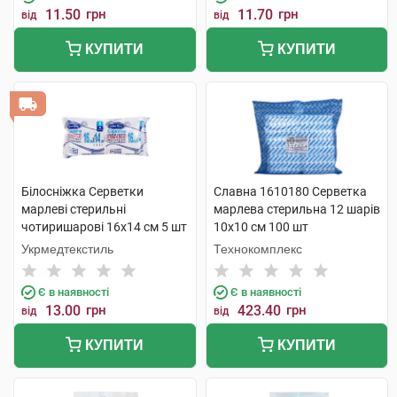
11.50
грн
11.70
грн
від
від
КУПИТИ
КУПИТИ
Білосніжка Серветки
Славна 1610180 Серветка
марлеві стерильні
марлева стерильна 12 шарів
чотиришарові 16x14 cм 5 шт
10х10 см 100 шт
Укрмедтекстиль
Технокомплекс
Є в наявності
Є в наявності
13.00
грн
423.40
грн
від
від
КУПИТИ
КУПИТИ