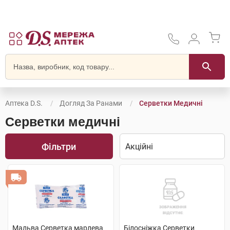
Аптека D.S.
Догляд За Ранами
Серветки Медичні
Серветки медичні
Фільтри
Мальва Серветка марлева
Білосніжка Серветки