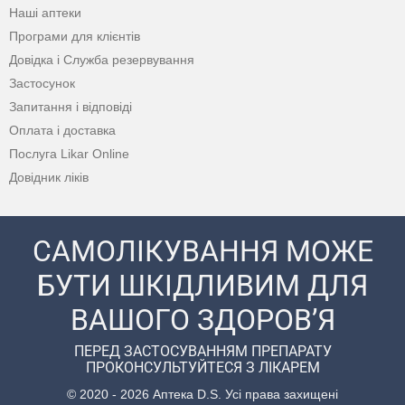
Наші аптеки
Програми для клієнтів
Довідка і Служба резервування
Застосунок
Запитання і відповіді
Оплата і доставка
Послуга Likar Online
Довідник ліків
САМОЛІКУВАННЯ МОЖЕ
БУТИ ШКІДЛИВИМ ДЛЯ
ВАШОГО ЗДОРОВ’Я
ПЕРЕД ЗАСТОСУВАННЯМ ПРЕПАРАТУ
ПРОКОНСУЛЬТУЙТЕСЯ З ЛІКАРЕМ
© 2020 - 2026 Аптека D.S. Усі права захищені