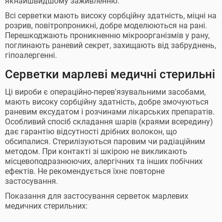
якнайшвидшому заживленню.
Всі серветки мають високу сорбційну здатність, міцні на
розрив, повітропроникні, добре моделюються на рані.
Перешкоджають проникненню мікроорганізмів у рану,
поглинають раневий секрет, захищають від забруднень,
гіпоалергенні.
Серветки марлеві медичні стерильні
Ці вироби є операційно-перев'язувальними засобами,
мають високу сорбційну здатність, добре змочуються
раневим ексудатом і розчинами лікарських препаратів.
Особливий спосіб складання шарів (краями всередину)
дає гарантію відсутності дрібних волокон, що
обсипалися. Стерилізуються паровим чи радіаційним
методом. При контакті зі шкірою не викликають
місцевоподразнюючих, алергічних та інших побічних
ефектів. Не рекомендується їхнє повторне
застосування.
Показання для застосування серветок марлевих
медичних стерильних: