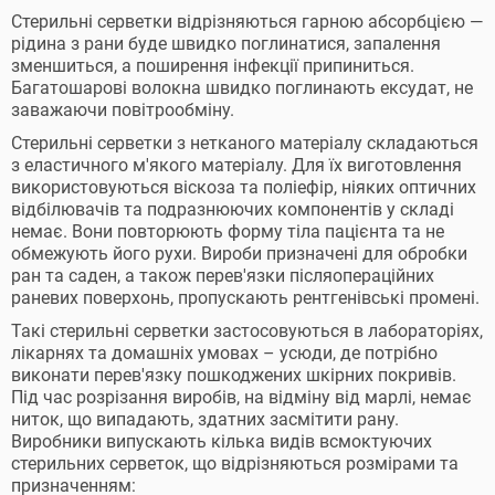
Стерильні серветки відрізняються гарною абсорбцією —
рідина з рани буде швидко поглинатися, запалення
зменшиться, а поширення інфекції припиниться.
Багатошарові волокна швидко поглинають ексудат, не
заважаючи повітрообміну.
Стерильні серветки з нетканого матеріалу складаються
з еластичного м'якого матеріалу. Для їх виготовлення
використовуються віскоза та поліефір, ніяких оптичних
відбілювачів та подразнюючих компонентів у складі
немає. Вони повторюють форму тіла пацієнта та не
обмежують його рухи. Вироби призначені для обробки
ран та саден, а також перев'язки післяопераційних
раневих поверхонь, пропускають рентгенівські промені.
Такі стерильні серветки застосовуються в лабораторіях,
лікарнях та домашніх умовах – усюди, де потрібно
виконати перев'язку пошкоджених шкірних покривів.
Під час розрізання виробів, на відміну від марлі, немає
ниток, що випадають, здатних засмітити рану.
Виробники випускають кілька видів всмоктуючих
стерильних серветок, що відрізняються розмірами та
призначенням: