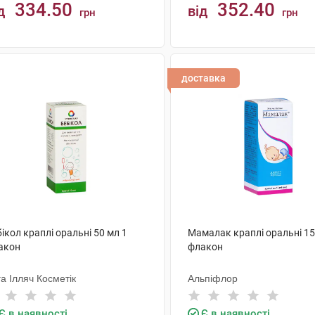
334.50
352.40
д
від
грн
грн
КУПИТИ
КУПИТИ
доставка
ікол краплі оральні 50 мл 1
Мамалак краплі оральні 15
акон
флакон
а Ілляч Косметік
Альпіфлор
Є в наявності
Є в наявності