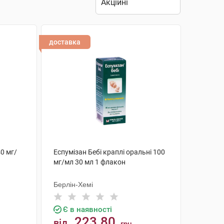
доставка
40 мг/
Еспумізан Бебі краплі оральні 100
мг/мл 30 мл 1 флакон
Берлін-Хемі
Є в наявності
223.80
від