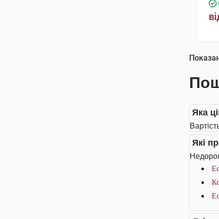
ві
Показа
Пош
Яка ці
Вартість
Які п
Недорог
Ес
Ко
Ес