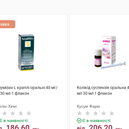
тавка
умізан L краплі оральні 40 мг/
Колікід суспензія оральна 
 30 мл 1 флакон
мл 30 мл 1 флакон
рлін-Хемі
Кусум Фарм
Є в наявності
Є в наявності
186.60
206.20
д
від