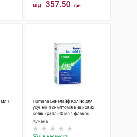
357.50
від
грн
КУПИТИ
 мл 1
Humana Бенелайф Коліно для
усунення симптомів кишкових
колік краплі 30 мл 1 флакон
Хумана
Є в наявності