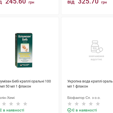
245.60
325.70
д
від
грн
грн
КУПИТИ
КУПИТИ
умізан Бебі краплі оральні 100
Укропна вода краплі ораль
/мл 50 мл 1 флакон
мл 1 флакон
рлін-Хемі
Біофактор Сп. з о.о.
Є в наявності
Є в наявності