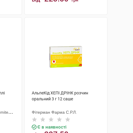
грн
КУПИТИ
плі
АльпеКід ХЕПІ ДРІНК розчин
оральний 3 г 12 саше
imited
Фітерман Фарма С.Р.Л.
Є в наявності