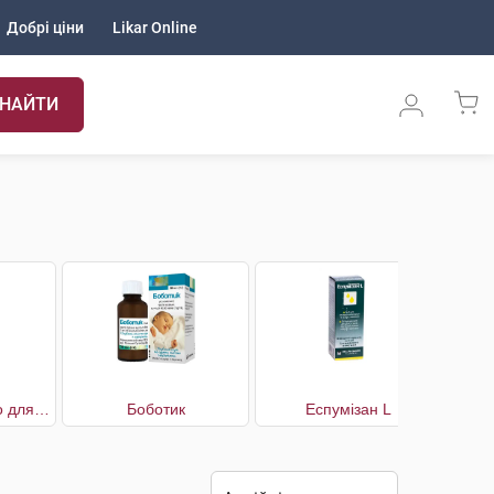
Добрі ціни
Likar Online
НАЙТИ
Бенелайф Коліно для усунення симптомів кишкових колік
Боботик
Еспумізан L