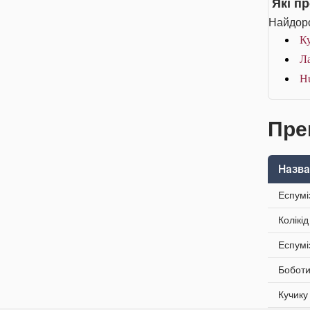
Які п
Найдоро
Ку
Ла
Hu
Преп
Назва
Еспумі
Колікі
Еспумі
Боботи
Кучику