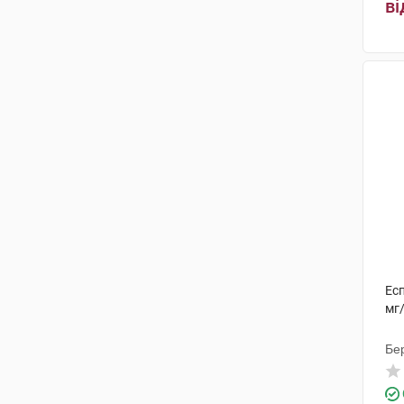
ві
Есп
мг
Бе