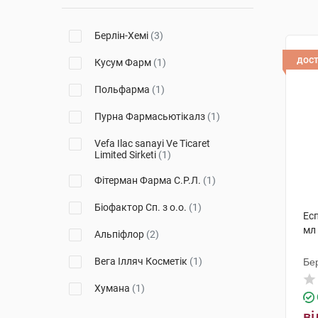
Берлін-Хемі
(3)
дос
Кусум Фарм
(1)
Польфарма
(1)
Пурна Фармасьютікалз
(1)
Vеfa Ilac sanayi Ve Ticaret
Limited Sirketi
(1)
Фітерман Фарма С.Р.Л.
(1)
Біофактор Сп. з о.о.
(1)
Есп
мл
Альпіфлор
(2)
Вега Ілляч Косметік
(1)
Бе
Хумана
(1)
ві
Сперко Україна
(1)