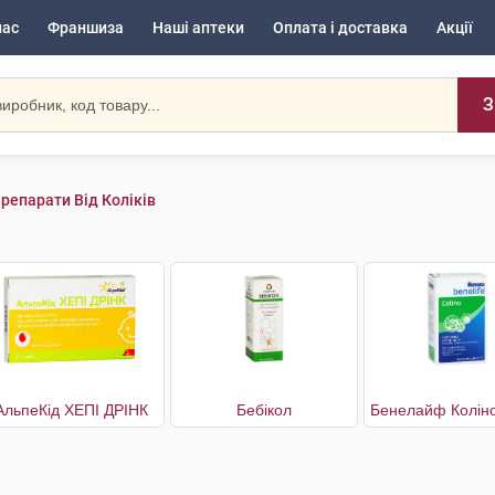
нас
Франшиза
Наші аптеки
Оплата і доставка
Акції
З
репарати Від Коліків
АльпеКід ХЕПІ ДРІНК
Бебікол