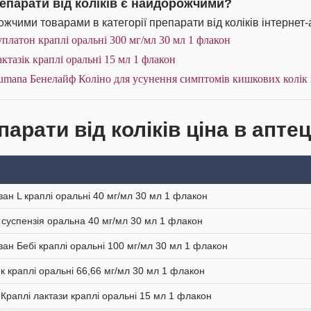
репарати від коліків є найдорожчими?
жчими товарами в категорії препарати від коліків інтернет-
платон краплі оральні 300 мг/мл 30 мл 1 флакон
ктазік краплі оральні 15 мл 1 флакон
mana Бенелайф Коліно для усунення симптомів кишкових колік 
арати від коліків ціна в аптец
зан L краплі оральні 40 мг/мл 30 мл 1 флакон
д суспензія оральна 40 мг/мл 30 мл 1 флакон
зан Бебі краплі оральні 100 мг/мл 30 мл 1 флакон
к краплі оральні 66,66 мг/мл 30 мл 1 флакон
 Краплі лактази краплі оральні 15 мл 1 флакон