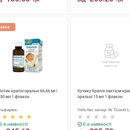
грн
грн
КУПИТИ
КУПИТИ
тавка
отик краплі оральні 66,66 мг/
Кучику Краплі лактази кра
 30 мл 1 флакон
оральні 15 мл 1 флакон
льфарма
Vеfa Ilac sanayi Ve Ticaret L
Sirketi
Є в наявності
Є в наявності