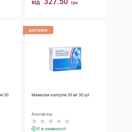
327.50
від
грн
КУПИТИ
доставка
ні 30
Мамалак капсули 30 мг 30 шт
Альпіфлор
Є в наявності