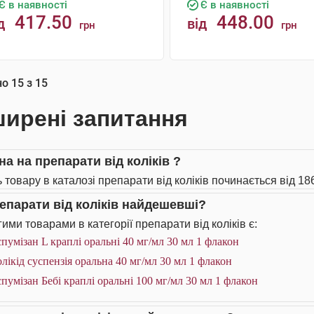
Є в наявності
Є в наявності
417.50
448.00
д
від
грн
грн
КУПИТИ
КУПИТИ
но
15
з
15
ирені запитання
на на препарати від коліків ?
 товару в каталозі препарати від коліків починається від 186
репарати від коліків найдешевші?
ими товарами в категорії препарати від коліків є:
пумізан L краплі оральні 40 мг/мл 30 мл 1 флакон
лікід суспензія оральна 40 мг/мл 30 мл 1 флакон
пумізан Бебі краплі оральні 100 мг/мл 30 мл 1 флакон