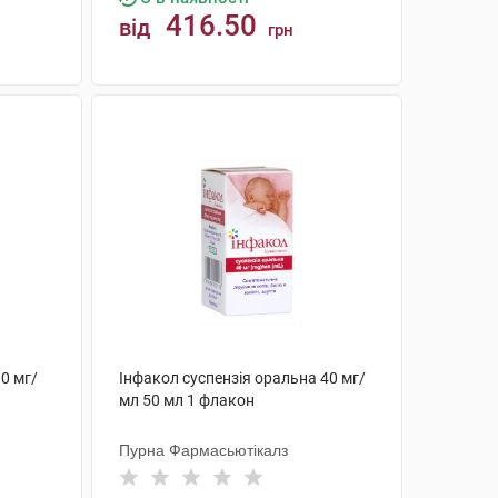
416.50
від
грн
КУПИТИ
0 мг/
Інфакол суспензія оральна 40 мг/
мл 50 мл 1 флакон
Пурна Фармасьютікалз