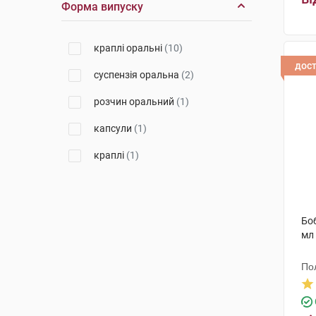
Форма випуску
Оріон Корпорейшн
(1)
краплі оральні
(10)
дос
суспензія оральна
(2)
розчин оральний
(1)
капсули
(1)
краплі
(1)
Боб
мл
По