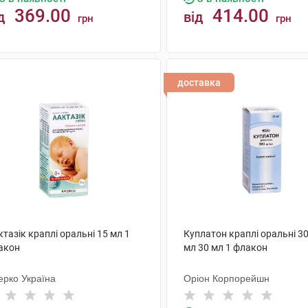
369.00
414.00
д
від
грн
грн
КУПИТИ
КУПИТИ
доставка
тазік краплі оральні 15 мл 1
Куплатон краплі оральні 30
акон
мл 30 мл 1 флакон
ерко Україна
Оріон Корпорейшн