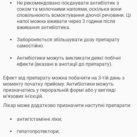
Не рекомендовано поєднувати антибіотик з
соком та молочними напоями, оскільки вони
сповільнюють всмоктування діючої речовини. Ці
напої можна вживати через 3 години після
вживання антибіотика.
Забороняється збільшувати дозу препарату
самостійно.
Антибіотики можуть викликати деякі побічні
ефекти (вказані в анотації до препарату).
Ефект від препарату можна побачити на 3-тій день з
моменту початку прийому. Антибіотики можуть
призначатись у пероральній формі або у вигляді
мʼязових інʼєкцій.
Лікар може додатково призначити наступні препарати:
антигістамінні ліки;
гепатопротектори;