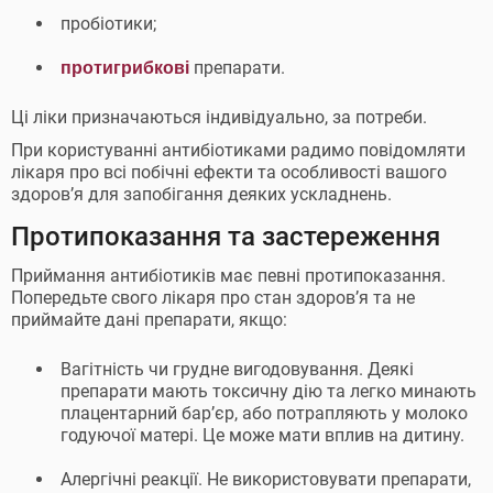
пробіотики;
препарати.
протигрибкові
Ці ліки призначаються індивідуально, за потреби.
При користуванні антибіотиками радимо повідомляти
лікаря про всі побічні ефекти та особливості вашого
здоровʼя для запобігання деяких ускладнень.
Протипоказання та застереження
Приймання антибіотиків має певні протипоказання.
Попередьте свого лікаря про стан здоровʼя та не
приймайте дані препарати, якщо:
Вагітність чи грудне вигодовування. Деякі
препарати мають токсичну дію та легко минають
плацентарний барʼєр, або потрапляють у молоко
годуючої матері. Це може мати вплив на дитину.
Алергічні реакції. Не використовувати препарати,