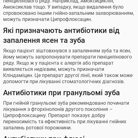
пеніцилінового ряду. Наприклад, Амоксициклін,
Амоксиклав тощо. У випадку, якщо видалення було
спровоковано іншим гнійно-запальним захворюванням,
можуть призначати Ципрофлоксацин.
Які призначають антибіотики від
запалення ясен та зуба
Якщо пацієнт зіштовхнувся з запаленням зуба та ясен,
йому можуть запропонувати препарати пеніцилінового
ряду. Якщо ж у пацієнта є алергія або препарат
виявляється недієвим, можуть призначати
Кліндаміцин. Це препарат другої лінії, який також може
допомогти при лікуванні стоматологічних діагнозів.
Антибіотики при гранульомі зуба
При гнійній гранульомі зуба рекомендовано починати
лікування з фторхінолонів другого покоління –
Ципрофлоксацину. Препарат показує добру
переносимість та ефективність при лікуванні гнійних
запалень ротової порожнини.