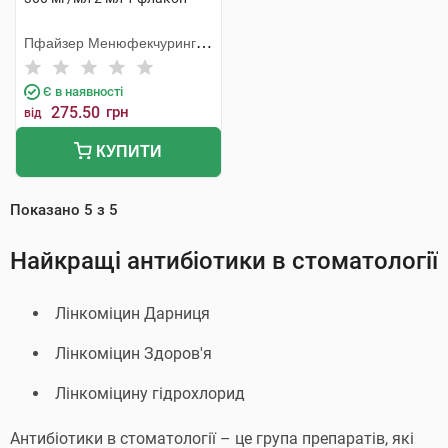
Пфайзер Менюфекчуринг
Бельгія
Є в наявності
275.50
грн
від
КУПИТИ
Показано
5
з
5
Найкращі антибіотики в стоматології
Лінкоміцин Дарниця
Лінкоміцин Здоров'я
Лінкоміцину гідрохлорид
Антибіотики в стоматології – це група препаратів, які