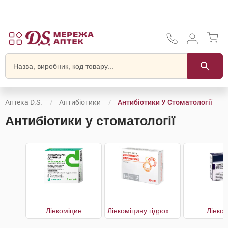
Аптека D.S.
Антибіотики
Антибіотики У Стоматології
Антибіотики у стоматології
Лінкоміцин
Лінкоміцину гідрохлорид
Лінко