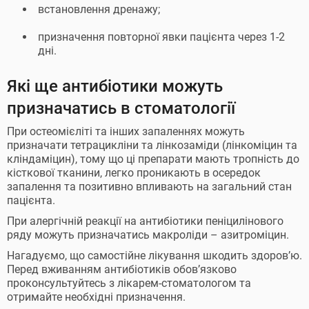
встановлення дренажу;
призначення повторної явки пацієнта через 1-2
дні.
Які ще антибіотики можуть
призначатись в стоматології
При остеомієліті та інших запаленнях можуть
призначати тетрацикліни та лінкозаміди (лінкоміцин та
кліндаміцин), тому що ці препарати мають тропність до
кісткової тканини, легко проникають в осередок
запалення та позитивно впливають на загальний стан
пацієнта.
При алергічній реакції на антибіотики пеніцилінового
ряду можуть призначатись макроліди – азитроміцин.
Нагадуємо, що самостійне лікування шкодить здоровʼю.
Перед вживанням антибіотиків обовʼязково
проконсультуйтесь з лікарем-стоматологом та
отримайте необхідні призначення.