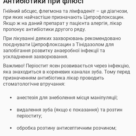
Антибіотики при флюсі
Гнійний абсцес, флегмона та лімфаденіт – це діагнози,
при яких найчастіше призначають Ципрофлоксацин.
Якщо ж на даний препарат у пацієнта алергія, лікар
пропонує антибіотики другого ряду.
При лікуванні деяких захворювань рекомендовано
поєднувати Ципрофлоксацин з Тінідазолом для
запобігання розвитку анаеробної інфекції та
ускладнення захворювання.
Важливо! Періостит ясен розвивається через інфекцію,
яка знаходиться в кореневих каналах зуба. Тому перед
призначенням антибіотика лікар проводить
стоматологічне втручання:
анестезія для знеболення місця маніпуляції;
видалення зуба (якщо є показання) та розтин
періоститу;
обробка розтину антисептичним розчином;