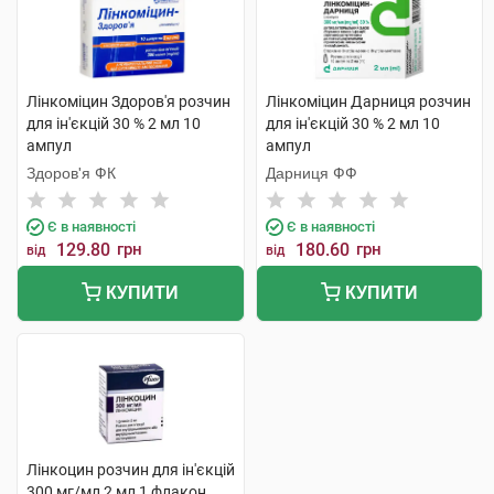
Лінкоміцин Здоров'я розчин
Лінкоміцин Дарниця розчин
для ін'єкцій 30 % 2 мл 10
для ін'єкцій 30 % 2 мл 10
ампул
ампул
Здоров'я ФК
Дарниця ФФ
Є в наявності
Є в наявності
129.80
грн
180.60
грн
від
від
КУПИТИ
КУПИТИ
Лінкоцин розчин для ін'єкцій
300 мг/мл 2 мл 1 флакон