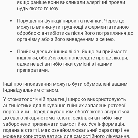
якщо раніше вони викликали алергічні прояви
будь-якого генезу.
Порушення функції нирок та печінки. Через це
можуть виникнути труднощі з ферментативною
обробкою антибіотика після його потрапляння до
організму або з його виведенням з сечею.
Прийом деяких інших ліків. Якщо ви приймаєте
інші ліки, обовʼязково попередьте про це лікаря,
адже не всі антибіотики сумісні з іншими
препаратами.
Інші протипоказання можуть бути обумовлені вашим
індивідуальним станом.
У стоматологічній практиці широко використовують
антибіотики для лікування гнійних запалень ротової
порожнини. Перед лікуванням обовʼязково зверніться
до свого лікаря-стоматолога, оскільки антибіотики
заборонено призначати самостійно. Уся інформація,
подана в статті, має ознайомлювальний характер і не
може використовуватись для самостійного лікування.