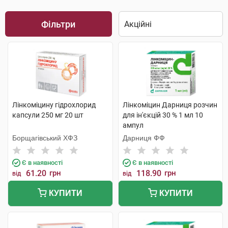
Фільтри
Лінкоміцину гідрохлорид
Лінкоміцин Дарниця розчин
капсули 250 мг 20 шт
для ін'єкцій 30 % 1 мл 10
ампул
Борщагівський ХФЗ
Дарниця ФФ
Є в наявності
Є в наявності
61.20
грн
118.90
грн
від
від
КУПИТИ
КУПИТИ