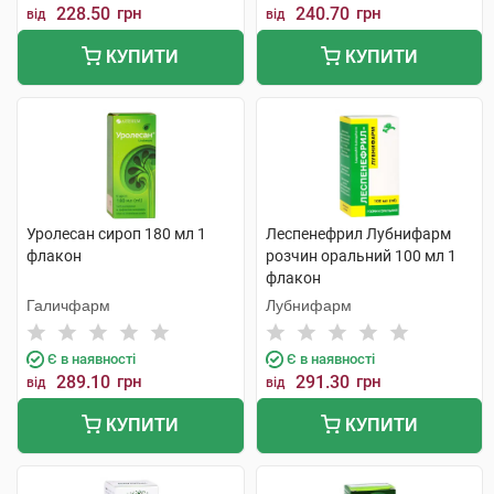
228.50
грн
240.70
грн
від
від
КУПИТИ
КУПИТИ
Уролесан сироп 180 мл 1
Леспенефрил Лубнифарм
флакон
розчин оральний 100 мл 1
флакон
Галичфарм
Лубнифарм
Є в наявності
Є в наявності
289.10
грн
291.30
грн
від
від
КУПИТИ
КУПИТИ