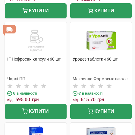
КУПИТИ
КУПИТИ
IF Нефросан капсули 60 шт
Уродез таблетки 60 шт
Чарлі ПП
Маклеодс Фармасьютикалс
Є в наявності
Є в наявності
595.00
грн
615.70
грн
від
від
КУПИТИ
КУПИТИ