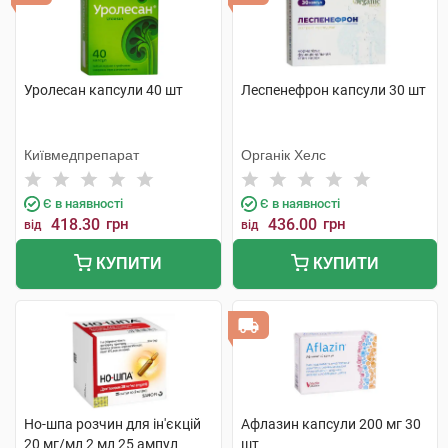
Уролесан капсули 40 шт
Леспенефрон капсули 30 шт
Київмедпрепарат
Органік Хелс
Є в наявності
Є в наявності
418.30
грн
436.00
грн
від
від
КУПИТИ
КУПИТИ
Но-шпа розчин для ін'єкцій
Афлазин капсули 200 мг 30
20 мг/мл 2 мл 25 ампул
шт