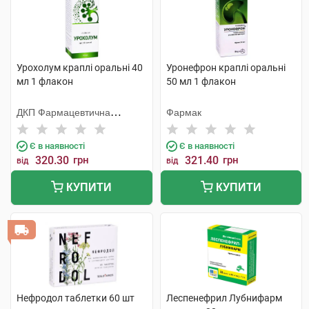
Урохолум краплі оральні 40
Уронефрон краплі оральні
мл 1 флакон
50 мл 1 флакон
ДКП Фармацевтична
Фармак
фабрика
Є в наявності
Є в наявності
320.30
грн
321.40
грн
від
від
КУПИТИ
КУПИТИ
Нефродол таблетки 60 шт
Леспенефрил Лубнифарм