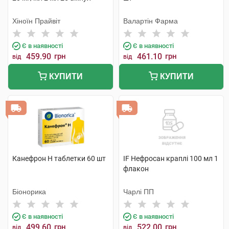
Хіноїн Прайвіт
Валартін Фарма
Є в наявності
Є в наявності
459.90
грн
461.10
грн
від
від
КУПИТИ
КУПИТИ
Канефрон H таблетки 60 шт
IF Нефросан краплі 100 мл 1
флакон
Біонорика
Чарлі ПП
Є в наявності
Є в наявності
499.60
грн
522.00
грн
від
від