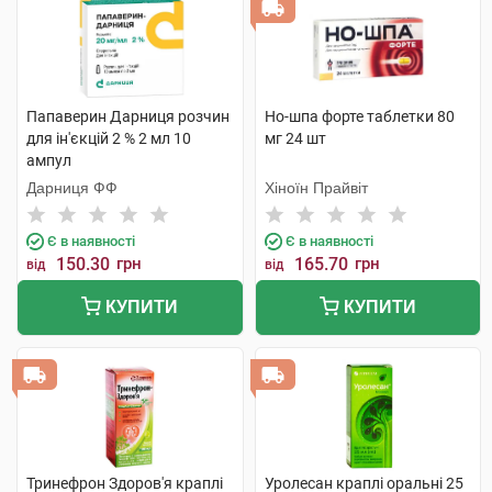
Папаверин Дарниця розчин
Но-шпа форте таблетки 80
для ін'єкцій 2 % 2 мл 10
мг 24 шт
ампул
Дарниця ФФ
Хіноїн Прайвіт
Є в наявності
Є в наявності
150.30
грн
165.70
грн
від
від
КУПИТИ
КУПИТИ
Тринефрон Здоров'я краплі
Уролесан краплі оральні 25