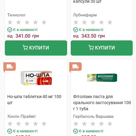
капсули 30 шт
Технолог
Лубнифарм
Є в наявності
Є в наявності
341.00
грн
343.50
грн
від
від
КУПИТИ
КУПИТИ
Но-шпа таблетки 40 мг 100
Фітолізин паста для
шт
орального застосування 100
г 1 туба
Хіноїн Прайвіт
Гербаполь Варшава
Є в наявності
Є в наявності