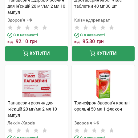
Папаверин Здоров'я розчин
Дротаверин Arbor Vitae
для ін'єкцій 20 мг/мл 2 мл 10
таблетки 40 мг 30 шт
ампул
Здоров'я ФК
Київмедпрепарат
Є в наявності
Є в наявності
92.10
грн
95.30
грн
від
від
КУПИТИ
КУПИТИ
Папаверин розчин для
Тринефрон Здоров'я краплі
ін'єкцій 20 мг/мл 2 мл 10
оральні 50 мл 1 флакон
ампул
Лекхім-Харків
Здоров'я ФК
Є в наявності
Є в наявності