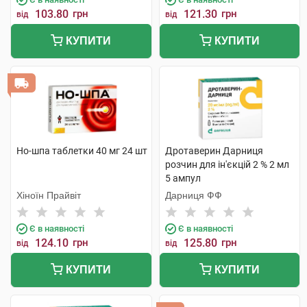
103.80
грн
121.30
грн
від
від
КУПИТИ
КУПИТИ
Но-шпа таблетки 40 мг 24 шт
Дротаверин Дарниця
розчин для ін'єкцій 2 % 2 мл
5 ампул
Хіноїн Прайвіт
Дарниця ФФ
Є в наявності
Є в наявності
124.10
грн
125.80
грн
від
від
КУПИТИ
КУПИТИ