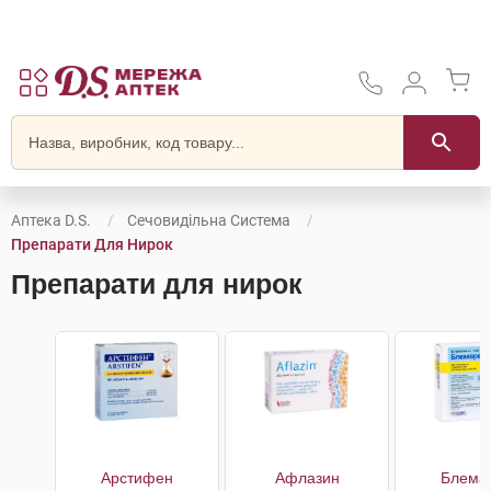
Аптека D.S.
Сечовидільна Система
Препарати Для Нирок
Препарати для нирок
Арстифен
Афлазин
Блема