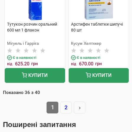
Тутукон розчин оральний
Арстифен таблетки шипучі
600 мл 1 флакон
80 шт
Мігуель і Гарріга
Кусум Хелтхкер
Є в наявності
Є в наявності
625.20
грн
670.00
грн
від
від
КУПИТИ
КУПИТИ
Показано
36
з
40
1
2
›
Поширені запитання