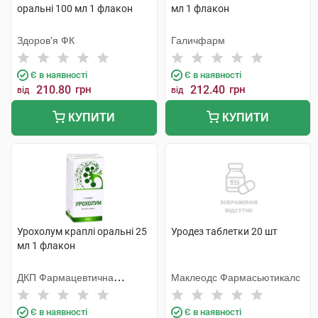
оральні 100 мл 1 флакон
мл 1 флакон
Здоров'я ФК
Галичфарм
Є в наявності
Є в наявності
210.80
грн
212.40
грн
від
від
КУПИТИ
КУПИТИ
Урохолум краплі оральні 25
Уродез таблетки 20 шт
мл 1 флакон
ДКП Фармацевтична
Маклеодс Фармасьютикалс
фабрика
Є в наявності
Є в наявності