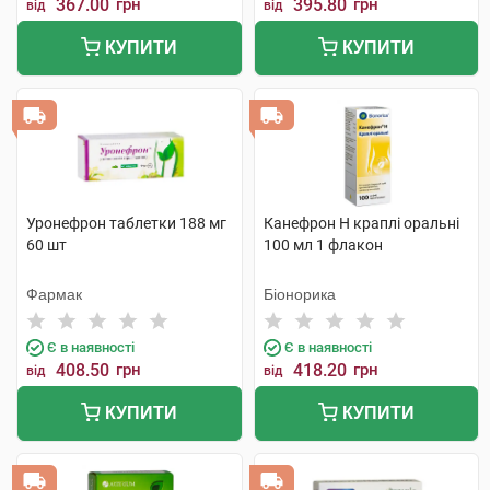
367.00
грн
395.80
грн
від
від
КУПИТИ
КУПИТИ
Уронефрон таблетки 188 мг
Канефрон H краплі оральні
60 шт
100 мл 1 флакон
Фармак
Біонорика
Є в наявності
Є в наявності
408.50
грн
418.20
грн
від
від
КУПИТИ
КУПИТИ