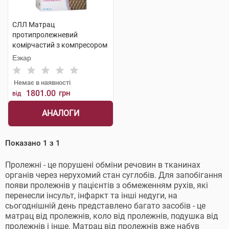
СЛЛ Матрац
протипролежневий
комірчастий з компресором
1 шт
Езкар
Немає в наявності
1801.00
грн
від
АНАЛОГИ
Показано
1
з
1
Пролежні - це порушені обміни речовин в тканинах
органів через нерухомий стан суглобів. Для запобігання
появи пролежнів у пацієнтів з обмеженням рухів, які
перенесли інсульт, інфаркт та інші недуги, на
сьогоднішній день представлено багато засобів - це
матрац від пролежнів, коло від пролежнів, подушка від
пролежнів і інше. Матрац від пролежнів вже набув