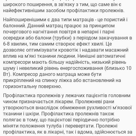
широкого поширення, в зв'язку з тим, що саме він є
найефективнішим засобом профілактики пролежнів.
Найпоширенішими є два типи матраців - це пористий і
балонний. Данний матрац працює за принципом
почергового нагнітання повітря в непарні і парні
осередки або балони (трубки) з періодом закачування в
6-8 хвилин, тим самим створює ефект хвилі. Це
дозволяє оптимізувати кровотік і надавати масажний
вплив на м'які тканини людини. Нинішні автоматичні
компресори мають більшу надійність, низький рівень
шуму і невеликий рівень енергоспоживання (близько 10
Вт). Компресор даного матраца може бути
прикріплений на спинку ліжка або встановлений на
горизонтальну поверхню.
Профілактика пролежнів у лежачих пацієнтів головним
чином призначається лікарем. Пролежневі рани
утворюються внаслідок обмеження рухливості м'язової
тканини і шкіри. Профілактика пролежнів також
полягає в тому, що пацієнтові періодично потрібно
міняти положення тулуба і перевертати. Пролежні
профілактика, як в лікарні, так і вдома, здійснюється за