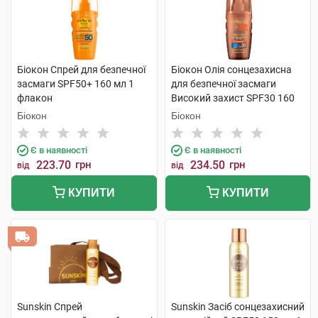
Біокон Спрей для безпечної
Біокон Олія сонцезахисна
засмаги SPF50+ 160 мл 1
для безпечної засмаги
флакон
Високий захист SPF30 160
мл 1 флакон
Біокон
Біокон
Є в наявності
Є в наявності
223.70
грн
234.50
грн
від
від
КУПИТИ
КУПИТИ
Sunskin Спрей
Sunskin Засіб сонцезахисний