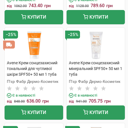
743.40
789.60
грн
грн
від
1062.00
від
1128.00
КУПИТИ
КУПИТИ
−25%
−25%
Avene Крем сонцезахисний
Avene Крем сонцезахисний
тональний для чутливої
мінеральний SPF50+ 50 мл 1
шкіри SPF50+ 50 мл 1 туба
туба
П'єр Фабр Дермо-Косметик
П'єр Фабр Дермо-Косметик
Є в наявності
Є в наявності
636.00
705.75
грн
грн
від
848.00
від
941.00
КУПИТИ
КУПИТИ