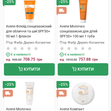
−25%
−25%
Avene Флюїд сонцезахисний
Avene Молочко
для обличчя та шиї SPF50+
сонцезахисне для дітей
50 мл 1 флакон
SPF50+ 100 мл 1 туба
П'єр Фабр Дермо-Косметик
П'єр Фабр Дермо-Косметик
Є в наявності
Є в наявності
708.75
757.88
грн
грн
від
945.00
від
1010.50
КУПИТИ
КУПИТИ
−25%
−25%
Avene Молочко
Avene Компакт