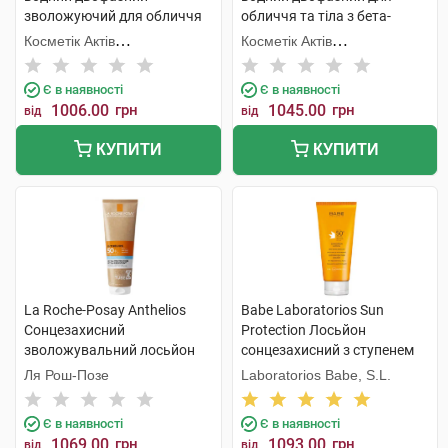
зволожуючий для обличчя
обличчя та тіла з бета-
та тіла з гіалуроновою
каротином, що посилює
Косметік Актів
Косметік Актів
кислотою SPF50 200 мл 1
засмагу SPF50 200 мл 1
Інтернаціональ
Інтернаціональ
флакон
флакон
Є в наявності
Є в наявності
1006.00
грн
1045.00
грн
від
від
КУПИТИ
КУПИТИ
La Roche-Posay Anthelios
Babe Laboratorios Sun
Сонцезахисний
Protection Лосьйон
зволожувальний лосьйон
сонцезахисний з ступенем
для обличчя та тіла SPF50+
захисту SPF 50+ і
Ля Рош-Позе
Laboratorios Babe, S.L.
250 мл 1 туба
заспокійливими активними
компонентам 200 мл 1 туба
Є в наявності
Є в наявності
1069.00
грн
1093.00
грн
від
від