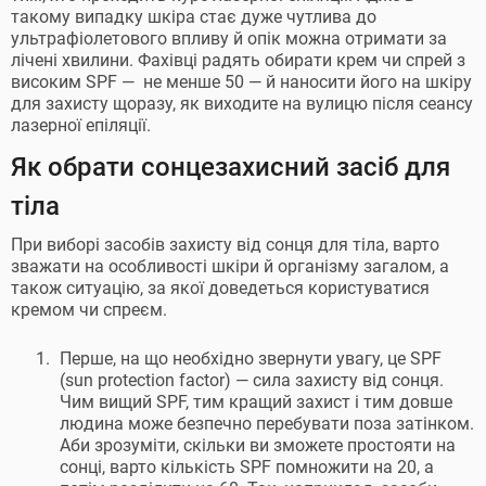
такому випадку шкіра стає дуже чутлива до
ультрафіолетового впливу й опік можна отримати за
лічені хвилини. Фахівці радять обирати крем чи спрей з
високим SPF — не менше 50 — й наносити його на шкіру
для захисту щоразу, як виходите на вулицю після сеансу
лазерної епіляції.
Як обрати сонцезахисний засіб для
тіла
При виборі засобів захисту від сонця для тіла, варто
зважати на особливості шкіри й організму загалом, а
також ситуацію, за якої доведеться користуватися
кремом чи спреєм.
Перше, на що необхідно звернути увагу, це SPF
(sun protection factor) — сила захисту від сонця.
Чим вищий SPF, тим кращий захист і тим довше
людина може безпечно перебувати поза затінком.
Аби зрозуміти, скільки ви зможете простояти на
сонці, варто кількість SPF помножити на 20, а