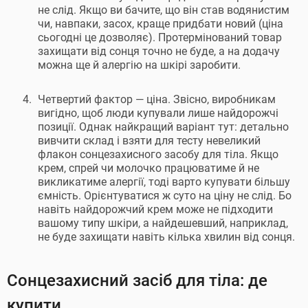
не слід. Якщо ви бачите, що він став водянистим
чи, навпаки, засох, краще придбати новий (ціна
сьогодні це дозволяє). Протермінований товар
захищати від сонця точно не буде, а на додачу
можна ще й алергію на шкірі заробити.
Четвертий фактор — ціна. Звісно, виробникам
вигідно, щоб люди купували лише найдорожчі
позиції. Однак найкращий варіант тут: детально
вивчити склад і взяти для тесту невеликий
флакон сонцезахисного засобу для тіла. Якщо
крем, спрей чи молочко працюватиме й не
викликатиме алергії, тоді варто купувати більшу
ємність. Орієнтуватися ж суто на ціну не слід. Бо
навіть найдорожчий крем може не підходити
вашому типу шкіри, а найдешевший, наприклад,
не буде захищати навіть кілька хвилин від сонця.
Сонцезахисний засіб для тіла: де
купити