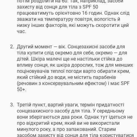
потім розділити на 60. Так, наприклад, засоби
захисту від сонця для тіла з SPF 50
працюватимуть орієнтовно 16 годин. Однак слід
зважати на температуру повітря, вологість й
низку інших факторів, які можуть скоротити цей
час.
Другий момент — вік. Сонцезахисні засоби для
тіла купити слід окремо для себе, окремо — для
дітей. Шкіра малечі ще не настільки стійка до
впливу сонця, як шкіра дорослих, тож для менших
поціновувачів теплої погоди варто обирати крем,
який стійкий до води, не містить парабенів
(речовин з консервувальним ефектом) і має SPF
50+.
Третій пункт, вартий уваги, термін придатності
сонцезахисного засобу для тіла. У середньому
вони зберігаються два роки. Однак тут ідеться не
про відкритий крем, який ви не використали
минулого року, а про запакований. Старим
засобом захисту від сонця для тіла користуватися