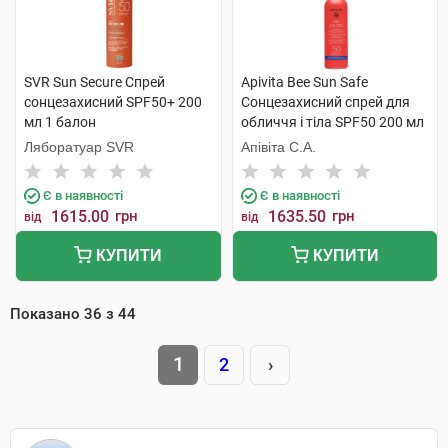
SVR Sun Secure Спрей
Apivita Bee Sun Safe
сонцезахисний SPF50+ 200
Сонцезахисний спрей для
мл 1 балон
обличчя і тіла SPF50 200 мл
1 флакон
Ляборатуар SVR
Апівіта С.А.
Є в наявності
Є в наявності
1615.00
грн
1635.50
грн
від
від
КУПИТИ
КУПИТИ
Показано
36
з
44
1
2
›