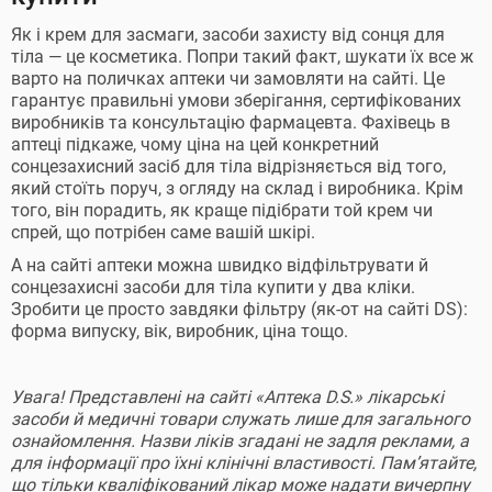
Як і крем для засмаги, засоби захисту від сонця для
тіла — це косметика. Попри такий факт, шукати їх все ж
варто на поличках аптеки чи замовляти на сайті. Це
гарантує правильні умови зберігання, сертифікованих
виробників та консультацію фармацевта. Фахівець в
аптеці підкаже, чому ціна на цей конкретний
сонцезахисний засіб для тіла відрізняється від того,
який стоїть поруч, з огляду на склад і виробника. Крім
того, він порадить, як краще підібрати той крем чи
спрей, що потрібен саме вашій шкірі.
А на сайті аптеки можна швидко відфільтрувати й
сонцезахисні засоби для тіла купити у два кліки.
Зробити це просто завдяки фільтру (як-от на сайті DS):
форма випуску, вік, виробник, ціна тощо.
Увага! Представлені на сайті «Аптека D.S.» лікарські
засоби й медичні товари служать лише для загального
ознайомлення. Назви ліків згадані не задля реклами, а
для інформації про їхні клінічні властивості. Пам’ятайте,
що тільки кваліфікований лікар може надати вичерпну