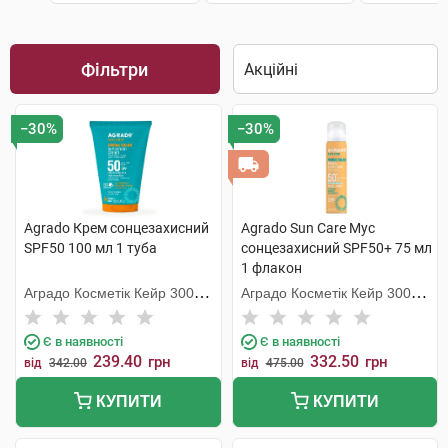
Фільтри
−30%
−30%
Agrado Крем сонцезахисний
Agrado Sun Care Мус
SPF50 100 мл 1 туба
сонцезахисний SPF50+ 75 мл
1 флакон
Аградо Косметік Кейр 3000
Аградо Косметік Кейр 3000
С.Л.У.
С.Л.У.
Є в наявності
Є в наявності
239.40
332.50
грн
грн
від
342.00
від
475.00
КУПИТИ
КУПИТИ