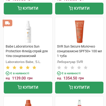
КУПИТИ
КУПИТИ
Babe Laboratorios Sun
SVR Sun Secure Молочко
Protection Флюїд-спрей для
сонцезахисне SPF50+ 100 мл
тіла сонцезахисний
1 туба
водостійкий з SPF50 200 мл
Laboratorios Babe, S.L.
Ляборатуар SVR
1 флакон
Є в наявності
Є в наявності
1139.00
грн
1354.50
грн
від
від
КУПИТИ
КУПИТИ