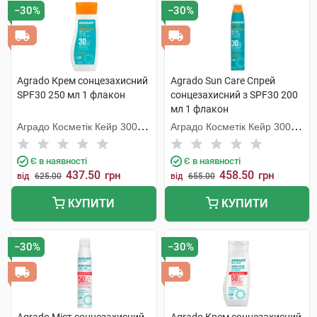
−30%
−30%
Agrado Крем сонцезахисний
Agrado Sun Care Спрей
SPF30 250 мл 1 флакон
сонцезахисний з SPF30 200
мл 1 флакон
Аградо Косметік Кейр 3000
Аградо Косметік Кейр 3000
С.Л.У.
С.Л.У.
Є в наявності
Є в наявності
437.50
458.50
грн
грн
від
625.00
від
655.00
КУПИТИ
КУПИТИ
−30%
−30%