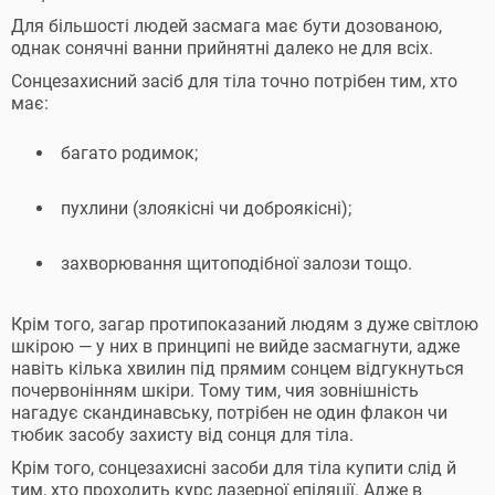
Для більшості людей засмага має бути дозованою,
однак сонячні ванни прийнятні далеко не для всіх.
Сонцезахисний засіб для тіла точно потрібен тим, хто
має:
багато родимок;
пухлини (злоякісні чи доброякісні);
захворювання щитоподібної залози тощо.
Крім того, загар протипоказаний людям з дуже світлою
шкірою — у них в принципі не вийде засмагнути, адже
навіть кілька хвилин під прямим сонцем відгукнуться
почервонінням шкіри. Тому тим, чия зовнішність
нагадує скандинавську, потрібен не один флакон чи
тюбик засобу захисту від сонця для тіла.
Крім того, сонцезахисні засоби для тіла купити слід й
тим, хто проходить курс лазерної епіляції. Адже в