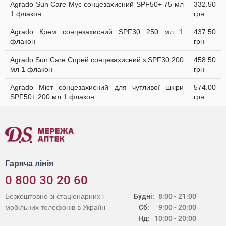
Agrado Sun Care Мус сонцезахисний SPF50+ 75 мл
332.50
1 флакон
грн
Agrado Крем сонцезахисний SPF30 250 мл 1
437.50
флакон
грн
Agrado Sun Care Спрей сонцезахисний з SPF30 200
458.50
мл 1 флакон
грн
Agrado Міст сонцезахисний для чутливої шкіри
574.00
SPF50+ 200 мл 1 флакон
грн
Гаряча лінія
0 800 30 20 60
Безкоштовно зі стаціонарних і
Будні:
8:00 - 21:00
мобільних телефонів в Україні
Сб:
9:00 - 20:00
Нд:
10:00 - 20:00