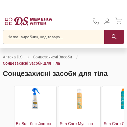
Аптека D.S.
Сонцезахисні Засоби
Сонцезахисні Засоби Для Тіла
Сонцезахисні засоби для тіла
BioSun Лосьйон-спрей сонцезахисний SPF60
Sun Care Мус сонцезахисний SPF50+