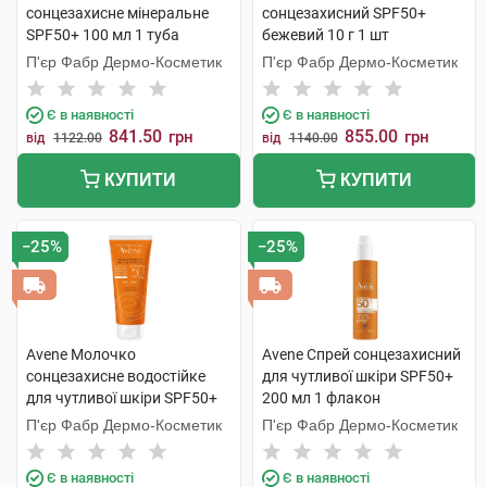
сонцезахисне мінеральне
сонцезахисний SPF50+
SPF50+ 100 мл 1 туба
бежевий 10 г 1 шт
П'єр Фабр Дермо-Косметик
П'єр Фабр Дермо-Косметик
Є в наявності
Є в наявності
841.50
855.00
грн
грн
від
1122.00
від
1140.00
КУПИТИ
КУПИТИ
−25%
−25%
Avene Молочко
Avene Спрей сонцезахисний
сонцезахисне водостійке
для чутливої шкіри SPF50+
для чутливої шкіри SPF50+
200 мл 1 флакон
100 мл 1 туба
П'єр Фабр Дермо-Косметик
П'єр Фабр Дермо-Косметик
Є в наявності
Є в наявності