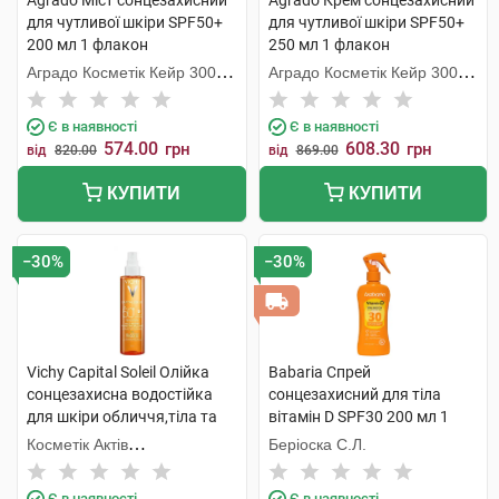
Agrado Міст сонцезахисний
Agrado Крем сонцезахисний
для чутливої шкіри SPF50+
для чутливої шкіри SPF50+
200 мл 1 флакон
250 мл 1 флакон
Аградо Косметік Кейр 3000
Аградо Косметік Кейр 3000
С.Л.У.
С.Л.У.
Є в наявності
Є в наявності
574.00
608.30
грн
грн
від
820.00
від
869.00
КУПИТИ
КУПИТИ
−30%
−30%
Vichy Capital Soleil Олійка
Babaria Спрей
сонцезахисна водостійка
сонцезахисний для тіла
для шкіри обличчя,тіла та
вітамін D SPF30 200 мл 1
волосся SPF50+ 200 мл 1
флакон
Косметік Актів
Беріоска С.Л.
флакон
Інтернаціональ
Є в наявності
Є в наявності