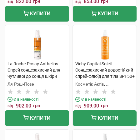
822.00
грн
853.00
грн
від
від
КУПИТИ
КУПИТИ
La Roche-Posay Anthelios
Vichy Capital Soleil
Спрей сонцезахисний для
Сонцезахисний водостійкий
чутливої до сонця шкіри
спрей-флюїд для тіла SPF50+
обличчя та тіла SPF30 200
200 мл 1 флакон
Ля Рош-Позе
Косметік Актів
мл 1 флакон
Інтернаціональ
Є в наявності
Є в наявності
902.00
грн
909.00
грн
від
від
КУПИТИ
КУПИТИ