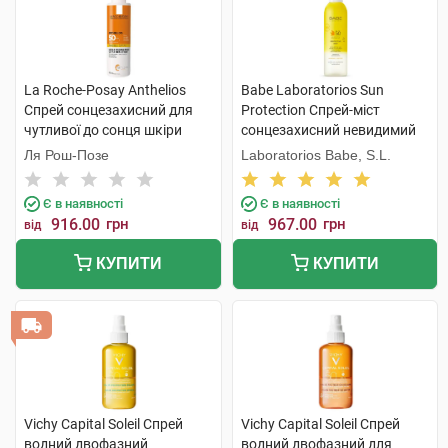
La Roche-Posay Anthelios
Babe Laboratorios Sun
Спрей сонцезахисний для
Protection Спрей-міст
чутливої до сонця шкіри
сонцезахисний невидимий
обличчя та тіла SPF50+ 200
для обличчя, тіла та волосся
Ля Рош-Позе
Laboratorios Babe, S.L.
мл 1 флакон
з SPF50 150 мл 1 флакон
Є в наявності
Є в наявності
916.00
грн
967.00
грн
від
від
КУПИТИ
КУПИТИ
Vichy Capital Soleil Спрей
Vichy Capital Soleil Спрей
водний двофазний
водний двофазний для