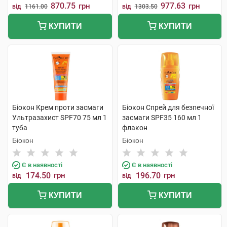
870.75
977.63
грн
грн
від
1161.00
від
1303.50
КУПИТИ
КУПИТИ
Біокон Крем проти засмаги
Біокон Спрей для безпечної
Ультразахист SPF70 75 мл 1
засмаги SPF35 160 мл 1
туба
флакон
Біокон
Біокон
Є в наявності
Є в наявності
174.50
грн
196.70
грн
від
від
КУПИТИ
КУПИТИ