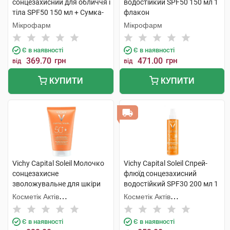
сонцезахисний для обличчя і
водостійкий SPF50 150 мл 1
тіла SPF50 150 мл + Сумка-
флакон
шопер 150 мл 1 набір
Мікрофарм
Мікрофарм
Є в наявності
Є в наявності
369.70
грн
471.00
грн
від
від
КУПИТИ
КУПИТИ
Vichy Capital Soleil Молочко
Vichy Capital Soleil Спрей-
сонцезахисне
флюїд сонцезахисний
зволожувальне для шкіри
водостійкий SPF30 200 мл 1
обличчя та тіла дітей та
флакон
Косметік Актів
Косметік Актів
дорослих SPF50+ 150 мл 1
Інтернаціональ
Інтернаціональ
туба
Є в наявності
Є в наявності