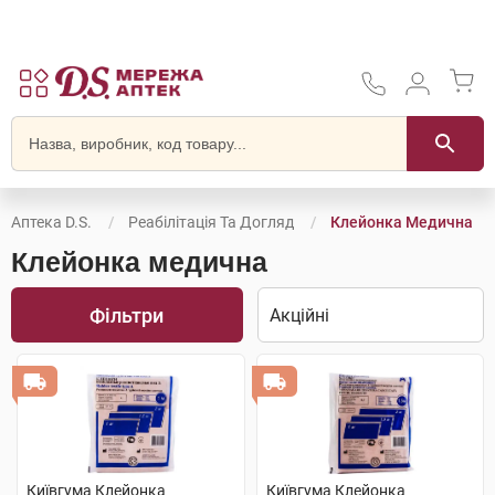
Аптека D.S.
Реабілітація Та Догляд
Клейонка Медична
Клейонка медична
Фільтри
Київгума Клейонка
Київгума Клейонка