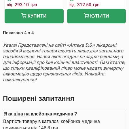
293.10
грн
312.50
грн
від
від
КУПИТИ
КУПИТИ
Показано
4
з
4
Увага! Представлені на сайті «Аптека D.S.» лікарські
засоби й медичні товари служать лише для загального
ознайомлення. Назви ліків згадані не задля реклами, а
для інформації про їхні клінічні властивості. Пам’ятайте,
що тільки кваліфікований лікар може надати вичерпну
інформацію щодо призначення ліків. Уникайте
самолікування!
Поширені запитання
Яка ціна на клейонка медична ?
Вартість товару в каталозі клейонка медична
починається від 146.8 грн.