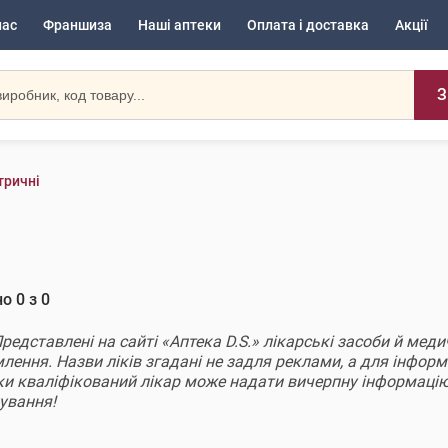
нас
Франшиза
Наші аптеки
Оплата і доставка
Акції
З
тричні
но
0
з
0
Представлені на сайті «Аптека D.S.» лікарські засоби й ме
ення. Назви ліків згадані не задля реклами, а для інформац
ки кваліфікований лікар може надати вичерпну інформацію
кування!