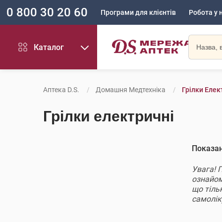
0 800 30 20 60
Програми для клієнтів
Робота у 
Каталог
Аптека D.S.
Домашня Медтехніка
Грілки Елек
Грілки електричні
Показа
Увага! 
ознайомл
що тіль
самолі