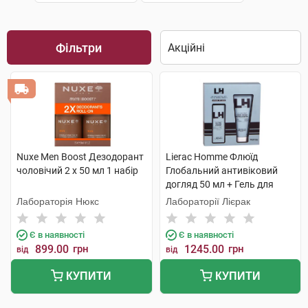
Фільтри
Nuxe Men Boost Дезодорант
Lierac Homme Флюїд
чоловічий 2 х 50 мл 1 набір
Глобальний антивіковий
догляд 50 мл + Гель для
душу 200 мл 1 набір
Лабораторія Нюкс
Лабораторії Лієрак
Є в наявності
Є в наявності
899.00
грн
1245.00
грн
від
від
КУПИТИ
КУПИТИ