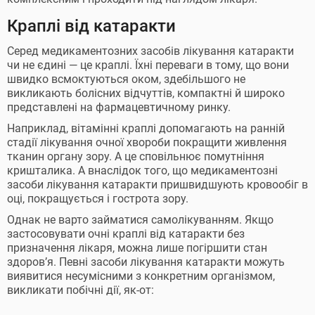
Краплі від катаракти
Серед медикаментозних засобів лікування катаракти
чи не єдині — це краплі. Їхні переваги в тому, що вони
швидко всмоктуються оком, здебільшого не
викликають болісних відчуттів, компактні й широко
представлені на фармацевтичному ринку.
Наприклад, вітамінні краплі допомагають на ранній
стадії лікування очної хвороби покращити живлення
тканин органу зору. А це сповільнює помутніння
кришталика. А внаслідок того, що медикаментозні
засоби лікування катаракти пришвидшують кровообіг в
оці, покращується і гострота зору.
Однак не варто займатися самолікуванням. Якщо
застосовувати очні краплі від катаракти без
призначення лікаря, можна лише погіршити стан
здоров’я. Певні засоби лікування катаракти можуть
виявитися несумісними з конкретним організмом,
викликати побічні дії, як-от: