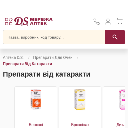
Аптека D.S.
Препарати Для Очей
Препарати Від Катаракти
Препарати від катаракти
Беноксі
Броксінак
Дикло