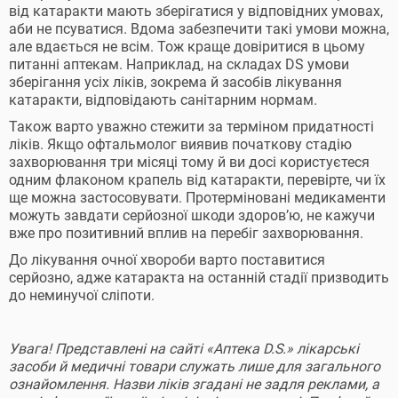
від катаракти мають зберігатися у відповідних умовах,
аби не псуватися. Вдома забезпечити такі умови можна,
але вдається не всім. Тож краще довіритися в цьому
питанні аптекам. Наприклад, на складах DS умови
зберігання усіх ліків, зокрема й засобів лікування
катаракти, відповідають санітарним нормам.
Також варто уважно стежити за терміном придатності
ліків. Якщо офтальмолог виявив початкову стадію
захворювання три місяці тому й ви досі користуєтеся
одним флаконом крапель від катаракти, перевірте, чи їх
ще можна застосовувати. Протерміновані медикаменти
можуть завдати серйозної шкоди здоров’ю, не кажучи
вже про позитивний вплив на перебіг захворювання.
До лікування очної хвороби варто поставитися
серйозно, адже катаракта на останній стадії призводить
до неминучої сліпоти.
Увага! Представлені на сайті «Аптека D.S.» лікарські
засоби й медичні товари служать лише для загального
ознайомлення. Назви ліків згадані не задля реклами, а