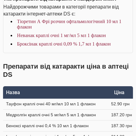
Найдорожчими товарами в категорії препарати від
катаракти інтернет-аптеки DS є:
Тіоретин А Фрі розчин офтальмологічний 10 мл 1
флакон
Неванак краплі очні 1 мг/мл 5 мл 1 флакон
Броксінак краплі очні 0,09 % 1,7 мл 1 флакон
Препарати від катаракти ціна в аптеці
DS
Назва
Ціна
Тауфон краплі очні 40 мг/мл 10 мл 1 флакон
52.90 грн
Медролгін краплі очні 5 мг/мл 5 мл 1 флакон
187.20 грн
Беноксі краплі очні 0,4 % 10 мл 1 флакон
187.30 грн