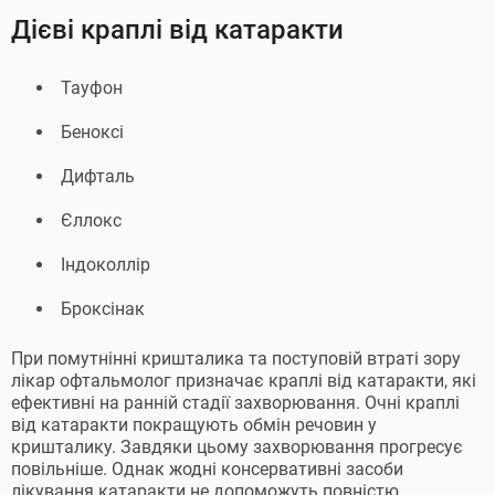
Дієві краплі від катаракти
Тауфон
Беноксі
Дифталь
Єллокс
Індоколлір
Броксінак
При помутнінні кришталика та поступовій втраті зору
лікар офтальмолог призначає краплі від катаракти, які
ефективні на ранній стадії захворювання. Очні краплі
від катаракти покращують обмін речовин у
кришталику. Завдяки цьому захворювання прогресує
повільніше. Однак жодні консервативні засоби
лікування катаракти не допоможуть повністю