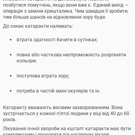
позбутися помутнінь, якщо вони вже є. Єдиний вихід —
операція з заміни кришталика. Чим швидше її зробити,
тим більше шансів на відновлення зору буде.
До ознак катаракти належать:
втрата здатності бачити в сутінках;
повна або часткова неспроможність розрізняти
кольори;
поступова втрата зору;
потреба в частій зміні окулярів та ін.
Катаракту вважають віковим захворюванням. Вона
зустрічається у кожної п’ятої людини у віці від 40 до 60
років.
Лікування очної хвороби на кшталт катаракти має бути
комплексним і проходити під наглядом лікаря.