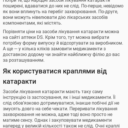
Попри те, що народні засоби лікування катаракти
поширені, вдаватися до них не слід. По-перше, невідомо
як вони вплинуть на перебіг захворювання. По-друге,
вони можуть нівелювати дію лікарських засобів
компонентами, які містять.
Порівняти ціни на засоби лікування катаракти можна
на сайті аптеки DS. Крім того, тут можна вибрати
потрібну форму випуску й відсортувати за виробником.
А ще — у кілька кліків замовити медикаменти з
доставкою додому чи знайти найближчу філію до вас
за розташуванням.
Як користуватися краплями від
катаракти
Засоби лікування катаракти мають таку саму
інструкцію із застосування, як і інші медикаменти. Її
слід обов’язково дотримуватися, інакше побічні дії не
змусять довго на себе чекати. Переривати лікування
захворювання не можна, адже тоді воно просто не
матиме сенсу. Однак і закуповувати медикаменти
наперед у великій кількості також не слід. Очні краплі