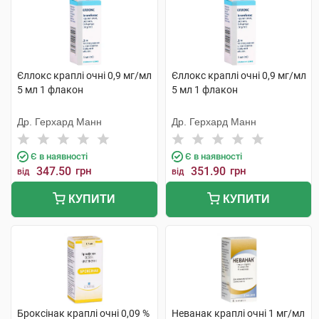
Єллокс краплі очні 0,9 мг/мл
Єллокс краплі очні 0,9 мг/мл
5 мл 1 флакон
5 мл 1 флакон
Др. Герхард Манн
Др. Герхард Манн
Є в наявності
Є в наявності
347.50
грн
351.90
грн
від
від
КУПИТИ
КУПИТИ
Броксінак краплі очні 0,09 %
Неванак краплі очні 1 мг/мл