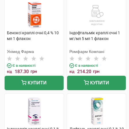
Беноксі краплі очні 0,4 % 10
Індофтальмік краплі очні 1
мл 1 флакон
мг/мл 5 мл 1 флакон
Унімед Фарма
Ромфарм Компані
Є в наявності
Є в наявності
187.30
грн
214.20
грн
від
від
КУПИТИ
КУПИТИ