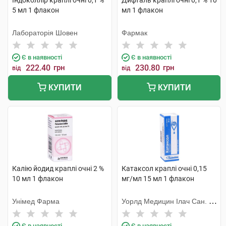
Індоколлір краплі очні 0,1 %
Дифталь краплі очні 0,1 % 10
5 мл 1 флакон
мл 1 флакон
Лабораторія Шовен
Фармак
Є в наявності
Є в наявності
222.40
грн
230.80
грн
від
від
КУПИТИ
КУПИТИ
Калію йодид краплі очні 2 %
Катаксол краплі очні 0,15
10 мл 1 флакон
мг/мл 15 мл 1 флакон
Унімед Фарма
Уорлд Медицин Ілач Сан. Ве
Тідж
Є в наявності
Є в наявності