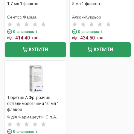
1,7 мл 1 флакон
5 мл 1 флакон
Сентісс Фарма
Алкон-Куврьор
Є в наявності
Є в наявності
414.40
грн
434.50
грн
від
від
КУПИТИ
КУПИТИ
Тіоретин А Фрі розчин
офтальмологічний 10 мл 1
флакон
Фідія Фармацеутічі С.п.А.
Є в наявності