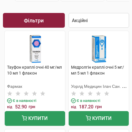
Фільтри
Тауфон краплі очні 40 мг/мл
Медролгін краплі очні 5 мг/
10 мл 1 флакон
мл 5 мл 1 флакон
Фармак
Уорлд Медицин Ілач Сан. Ве
Тідж
Є в наявності
Є в наявності
52.90
грн
187.20
грн
від
від
КУПИТИ
КУПИТИ