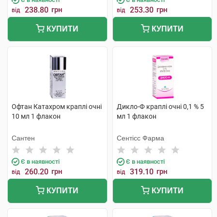
238.80
грн
253.30
грн
від
від
КУПИТИ
КУПИТИ
Офтан Катахром краплі очні
Дикло-Ф краплі очні 0,1 % 5
10 мл 1 флакон
мл 1 флакон
Сантен
Сентісс Фарма
Є в наявності
Є в наявності
260.20
грн
319.10
грн
від
від
КУПИТИ
КУПИТИ