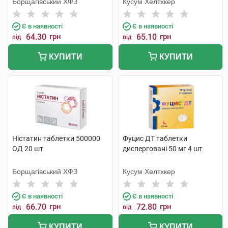
Борщагівський ХФЗ
Кусум Хелтхкер
Є в наявності
Є в наявності
64.30
грн
65.10
грн
від
від
КУПИТИ
КУПИТИ
Ністатин таблетки 500000
Фуцис ДТ таблетки
ОД 20 шт
дисперговані 50 мг 4 шт
Борщагівський ХФЗ
Кусум Хелтхкер
Є в наявності
Є в наявності
66.70
грн
72.80
грн
від
від
КУПИТИ
КУПИТИ