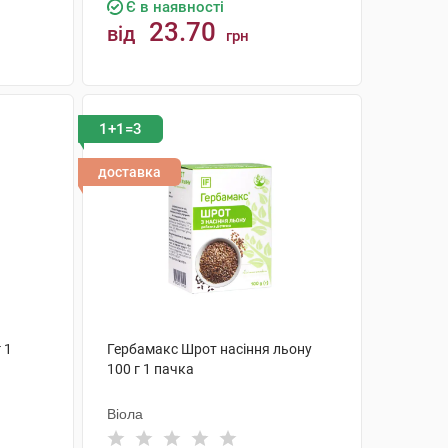
Є в наявності
23.70
від
грн
КУПИТИ
1+1=3
доставка
 1
Гербамакс Шрот насіння льону
100 г 1 пачка
Віола