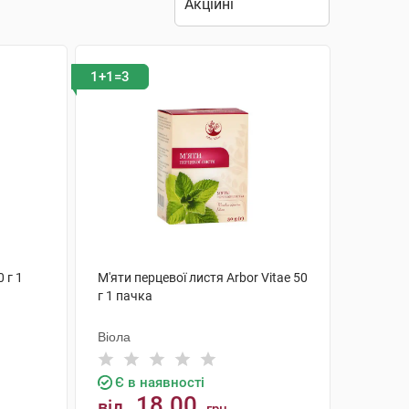
1+1=3
 г 1
М'яти перцевої листя Arbor Vitae 50
г 1 пачка
Віола
Є в наявності
18.00
від