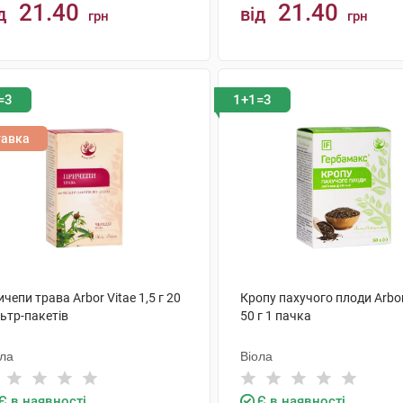
21.40
21.40
д
від
грн
грн
КУПИТИ
КУПИТИ
=3
1+1=3
тавка
чепи трава Arbor Vitae 1,5 г 20
Кропу пахучого плоди Arbor
ьтр-пакетів
50 г 1 пачка
ола
Віола
Є в наявності
Є в наявності