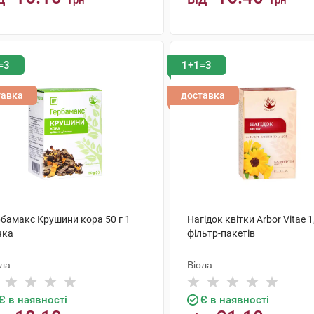
грн
грн
КУПИТИ
КУПИТИ
=3
1+1=3
тавка
доставка
рбамакс Крушини кора 50 г 1
Нагідок квітки Arbor Vitae 1
чка
фільтр-пакетів
ола
Віола
Є в наявності
Є в наявності