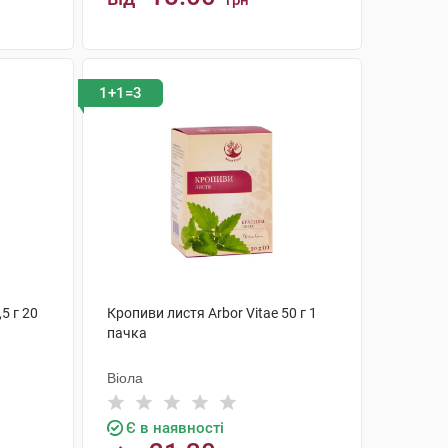
грн
КУПИТИ
1+1=3
,5 г 20
Кропиви листя Arbor Vitae 50 г 1
пачка
Віола
Є в наявності