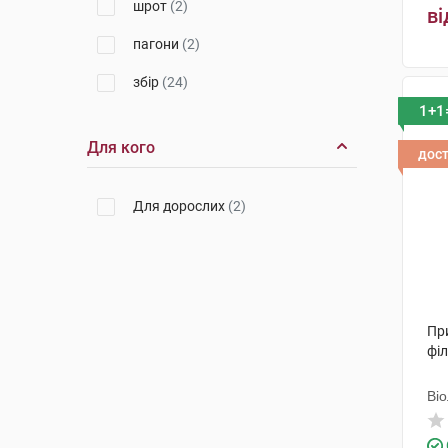
шрот
(2)
ві
пагони
(2)
збір
(24)
1+1
кореневища з коренями
(3)
Для кого
дос
листя і квітки
(1)
супліддя
(1)
Для дорослих
(2)
корінь
(2)
корені
(4)
фіточай
(27)
При
стовпчики з приймочками
(1)
філ
бруньки
(3)
Ві
листя та плоди різано-
пресовані
(1)