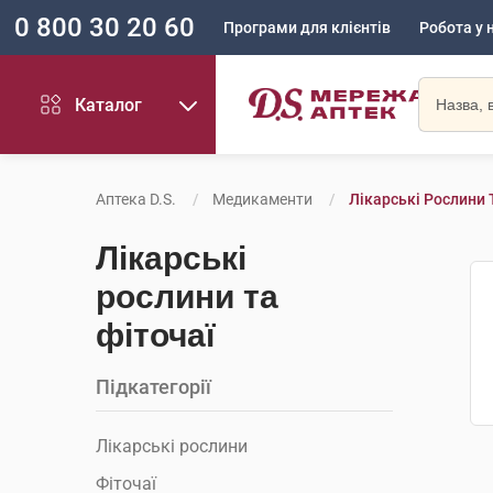
0 800 30 20 60
Програми для клієнтів
Робота у 
Каталог
Аптека D.S.
Медикаменти
Лікарські Рослини 
Лікарські
рослини та
фіточаї
Підкатегорії
Лікарські рослини
Фіточаї