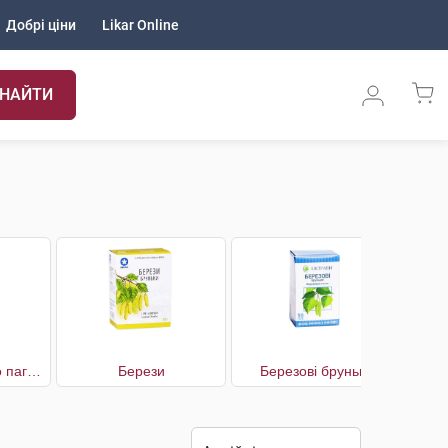
Добрі ціни
Likar Online
НАЙТИ
Багна звичайного пагони
Берези
Березові бруньки