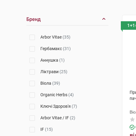
Бренд
1+1
Arbor Vitae
(35)
Гербамакс
(31)
Аннушка
(1)
Ліктрави
(25)
Віола
(39)
При
Organic Herbs
(4)
па
Ключі Здоров'я
(7)
Ві
Arbor Vitae / IF
(2)
IF
(15)
ві