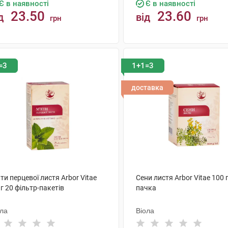
Є в наявності
Є в наявності
23.50
23.60
д
від
грн
грн
КУПИТИ
КУПИТИ
=3
1+1=3
доставка
ти перцевої листя Arbor Vitae
Сени листя Arbor Vitae 100 г
 г 20 фільтр-пакетів
пачка
ола
Віола