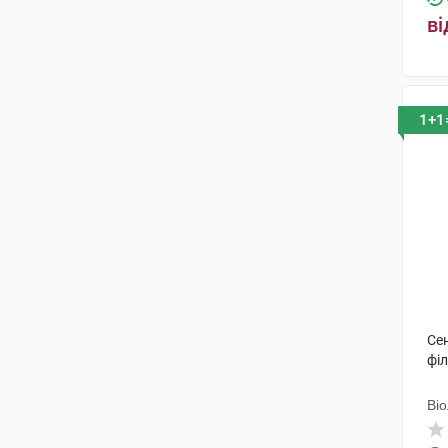
ві
шишки
(1)
слані
(2)
1+1
Сен
філ
Ві