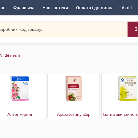
нас
Франшиза
Наші аптеки
Оплата і доставка
Акції
З
Та Фіточаї
Алтеї корені
Арфазетину збір