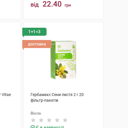
22.40
від
грн
КУПИТИ
1+1=3
доставка
 Vitae
Гербамакс Сени листя 2 г 20
фільтр-пакетів
Віола
Є в наявності