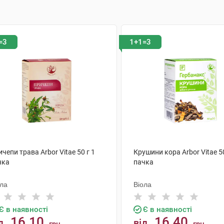
=3
1+1=3
чепи трава Arbor Vitae 50 г 1
Крушини кора Arbor Vitae 50
чка
пачка
ола
Віола
Є в наявності
Є в наявності
16.10
16.40
д
від