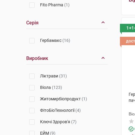
Fito Pharma
(1)
Серія
1+1
Гербамакс
(16)
дос
Виробник
Ліктрави
(31)
Віола
(123)
Ге
Житомирбіопродукт
(1)
па
ФітоБіоТехнології
(4)
Ві
Ключі Здоров'я
(7)
ЕЙМ
(9)