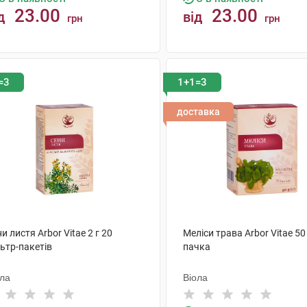
23.00
23.00
д
від
грн
грн
КУПИТИ
КУПИТИ
=3
1+1=3
доставка
и листя Arbor Vitae 2 г 20
Меліси трава Arbor Vitae 50 
ьтр-пакетів
пачка
ола
Віола