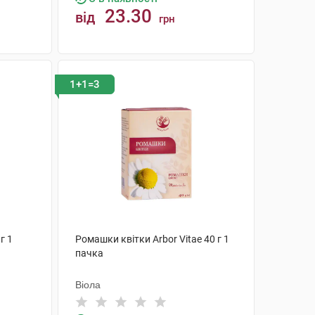
23.30
від
грн
КУПИТИ
1+1=3
г 1
Ромашки квітки Arbor Vitae 40 г 1
пачка
Віола