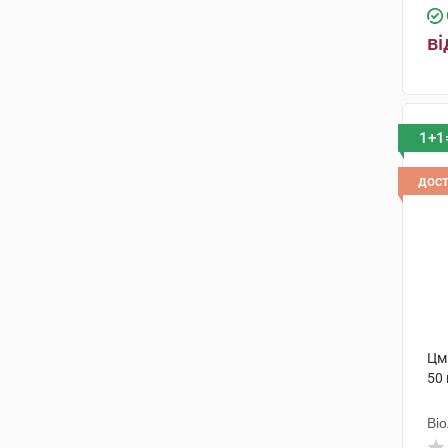
ві
1+1
дос
Цми
50 
Ві