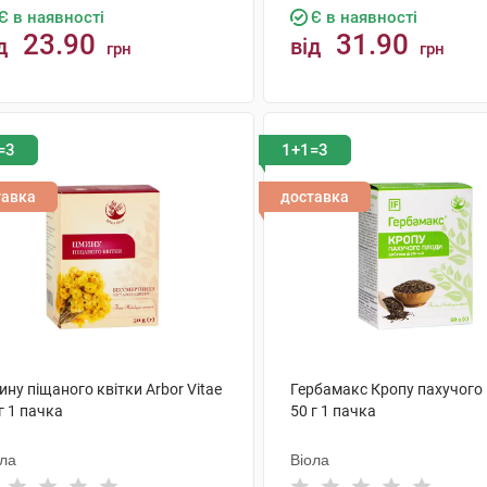
Є в наявності
Є в наявності
23.90
31.90
д
від
грн
грн
КУПИТИ
КУПИТИ
=3
1+1=3
тавка
доставка
ну піщаного квітки Arbor Vitae
Гербамакс Кропу пахучого
г 1 пачка
50 г 1 пачка
ола
Віола