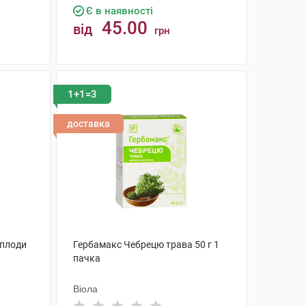
Є в наявності
45.00
від
грн
КУПИТИ
1+1=3
доставка
 плоди
Гербамакс Чебрецю трава 50 г 1
пачка
Віола