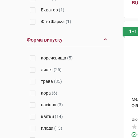
ві
Екватор
(1)
Фіто Фарма
(1)
1+1
Форма випуску
кореневища
(5)
листя
(25)
трава
(35)
кора
(6)
Мел
насіння
(3)
філ
квітки
(14)
Ві
плоди
(13)