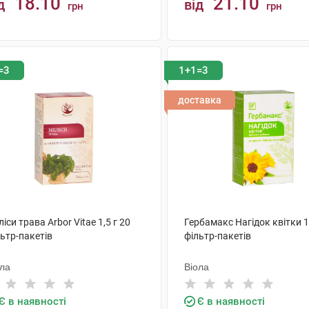
18.10
21.10
д
від
грн
грн
КУПИТИ
КУПИТИ
=3
1+1=3
доставка
іси трава Arbor Vitae 1,5 г 20
Гербамакс Нагідок квітки 1,
ьтр-пакетів
фільтр-пакетів
ола
Віола
Є в наявності
Є в наявності