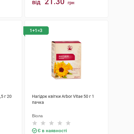
21.30
від
грн
КУПИТИ
1+1=3
5 г 20
Нагідок квітки Arbor Vitae 50 г 1
пачка
Віола
Є в наявності