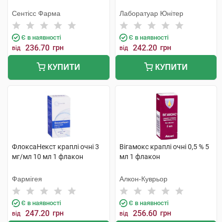
Сентісс Фарма
Лаборатуар Юнітер
Є в наявності
Є в наявності
236.70
грн
242.20
грн
від
від
КУПИТИ
КУПИТИ
ФлоксаНекст краплі очні 3
Вігамокс краплі очні 0,5 % 5
мг/мл 10 мл 1 флакон
мл 1 флакон
Фармігея
Алкон-Куврьор
Є в наявності
Є в наявності
247.20
грн
256.60
грн
від
від