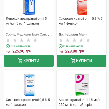
Левоксимед краплі очні 5
Флоксал краплі очні 0,3 % 5
мг/мл 5 мл 1 флакон
мл 1 флакон
Уорлд Медицин Ілач Сан. Ве
Др. Герхард Манн
Тідж
Є в наявності
Є в наявності
225.90
грн
229.80
грн
від
від
КУПИТИ
КУПИТИ
Сигніцеф краплі очні 0,5 % 5
Азитер краплі очні 15 мг/г
мл 1 флакон
250 мг 6 контейнерів