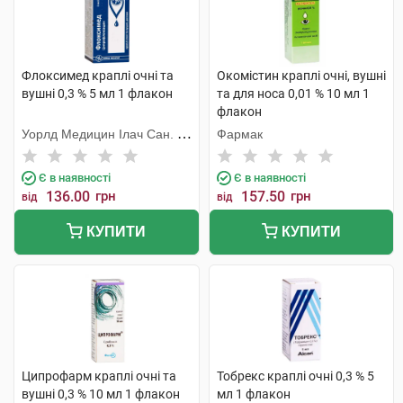
Флоксимед краплі очні та
Окомістин краплі очні, вушні
вушні 0,3 % 5 мл 1 флакон
та для носа 0,01 % 10 мл 1
флакон
Уорлд Медицин Ілач Сан. Ве
Фармак
Тідж
Є в наявності
Є в наявності
136.00
грн
157.50
грн
від
від
КУПИТИ
КУПИТИ
Ципрофарм краплі очні та
Тобрекс краплі очні 0,3 % 5
вушні 0,3 % 10 мл 1 флакон
мл 1 флакон