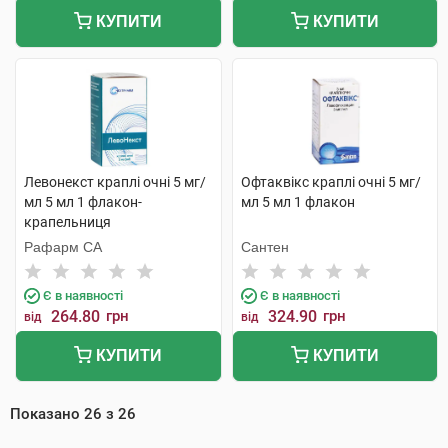
КУПИТИ
КУПИТИ
Левонекст краплі очні 5 мг/
Офтаквікс краплі очні 5 мг/
мл 5 мл 1 флакон-
мл 5 мл 1 флакон
крапельниця
Рафарм СА
Сантен
Є в наявності
Є в наявності
264.80
грн
324.90
грн
від
від
КУПИТИ
КУПИТИ
Показано
26
з
26