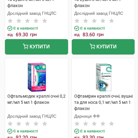
флакон
флакон
Дослідний завод ГНЦЛС
Дослідний завод ГНЦЛС
Є в наявності
Є в наявності
69.30
грн
83.60
грн
від
від
КУПИТИ
КУПИТИ
Офтальмодек краплі очні 0,2
Офтамірин краплі очні, вушні
мг/мл 5 мл 1 флакон
та для носа 0,1 мг/мл 5 мл 1
флакон
Дослідний завод ГНЦЛС
Дарниця ФФ
Є в наявності
Є в наявності
92.20
грн
93.30
грн
від
від