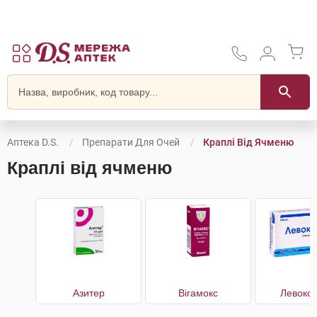
Аптека D.S.
Препарати Для Очей
Краплі Від Ячменю
Краплі від ячменю
Азитер
Вігамокс
Левокс