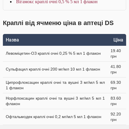
Вігамокс краплі очні 0,5 % 5 мл 1 флакон
Краплі від ячменю ціна в аптеці DS
Назва
Ціна
19.40
Левоміцетин-ОЗ краплі очні 0,25 % 5 мл 1 флакон
грн
41.80
Сульфацил краплі очні 200 мг/мл 10 мл 1 флакон
грн
Ципрофлоксацин краплі очні та вушні 3 мг/мл 5 мл
69.30
1 флакон
грн
Норфлоксацин краплі очні та вушні 3 мг/мл 5 мл 1
83.60
флакон
грн
92.20
Офтальмодек краплі очні 0,2 мг/мл 5 мл 1 флакон
грн