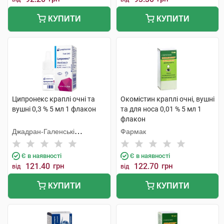
КУПИТИ
КУПИТИ
Ципронекс краплі очні та
Окомістин краплі очні, вушні
вушні 0,3 % 5 мл 1 флакон
та для носа 0,01 % 5 мл 1
флакон
Джадран-Галенські
Фармак
Лабораторій
Є в наявності
Є в наявності
121.40
грн
122.70
грн
від
від
КУПИТИ
КУПИТИ