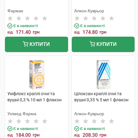
Фармак
Алкон-Куврьор
Є в наявності
Є в наявності
171.40
грн
174.80
грн
від
від
КУПИТИ
КУПИТИ
Уніфлокс краплі очні та
Цілоксан краплі очні та
вушні 0,3 % 10 мл 1 флакон
вушні 0,35 % 5 мл 1 флакон
Унімед Фарма
Алкон-Куврьор
Є в наявності
Є в наявності
184.00
грн
208.30
грн
від
від