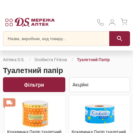
Аптека D.S.
Особиста Гігієна
Туалетний Папір
Туалетний папір
Фільтри
Кохавинка Папір туалетний
Кохавинка Папір туалетний