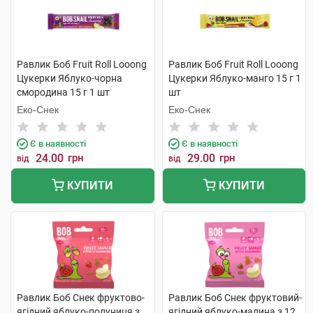
Равлик Боб Fruit Roll Looong
Равлик Боб Fruit Roll Looong
Цукерки Яблуко-чорна
Цукерки Яблуко-манго 15 г 1
смородина 15 г 1 шт
шт
Еко-Снек
Еко-Снек
Є в наявності
Є в наявності
24.00
грн
29.00
грн
від
від
КУПИТИ
КУПИТИ
Равлик Боб Снек фруктово-
Равлик Боб Снек фруктовий-
ягідний яблуко-полуниця з
ягідний яблуко-малина з 12