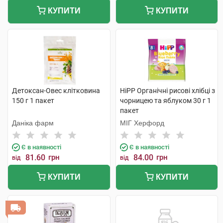
КУПИТИ
КУПИТИ
Детоксан-Овес клітковина
HiPP Органічні рисові хлібці з
150 г 1 пакет
чорницею та яблуком 30 г 1
пакет
Даніка фарм
МІГ Херфорд
Є в наявності
Є в наявності
81.60
грн
84.00
грн
від
від
КУПИТИ
КУПИТИ