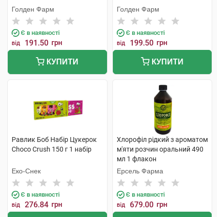
Голден Фарм
Голден Фарм
Є в наявності
Є в наявності
191.50
грн
199.50
грн
від
від
КУПИТИ
КУПИТИ
Равлик Боб Набір Цукерок
Хлорофіл рідкий з ароматом
Choco Crush 150 г 1 набір
м'яти розчин оральний 490
мл 1 флакон
Еко-Снек
Ерсель Фарма
Є в наявності
Є в наявності
276.84
грн
679.00
грн
від
від