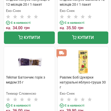
12 місяців 20 г 1 пакет
місяців 20 г 1 пакет
Еко-Снек
Еко-Снек
Є в наявності
Є в наявності
34.00
грн
35.50
грн
від
від
КУПИТИ
КУПИТИ
Tekmar Батончик горіх з
Равлик Боб Цукерки
медом 35 г
натуральні яблуко-груша 30
г
Текмар Словенско
Еко-Снек
Є в наявності
Є в наявності
36.00
грн
39.90
грн
від
від