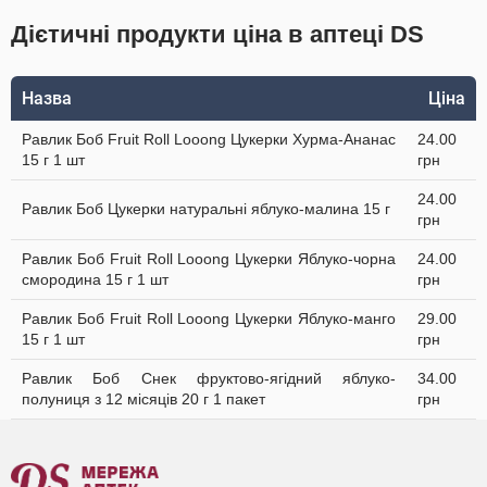
Дієтичні продукти ціна в аптеці DS
Назва
Ціна
Равлик Боб Fruit Roll Looong Цукерки Хурма-Ананас
24.00
15 г 1 шт
грн
24.00
Равлик Боб Цукерки натуральні яблуко-малина 15 г
грн
Равлик Боб Fruit Roll Looong Цукерки Яблуко-чорна
24.00
смородина 15 г 1 шт
грн
Равлик Боб Fruit Roll Looong Цукерки Яблуко-манго
29.00
15 г 1 шт
грн
Равлик Боб Снек фруктово-ягідний яблуко-
34.00
полуниця з 12 місяців 20 г 1 пакет
грн