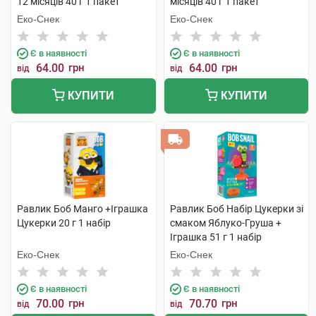
12 місяців 40 г 1 пакет
місяців 40 г 1 пакет
Еко-Снек
Еко-Снек
Є в наявності
Є в наявності
64.00
грн
64.00
грн
від
від
КУПИТИ
КУПИТИ
Равлик Боб Манго +Іграшка
Равлик Боб Набір Цукерки зі
Цукерки 20 г 1 набір
смаком Яблуко-Груша +
Іграшка 51 г 1 набір
Еко-Снек
Еко-Снек
Є в наявності
Є в наявності
70.00
грн
70.70
грн
від
від