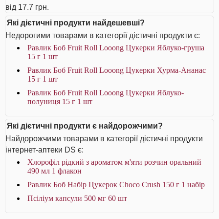
від 17.7 грн.
Які дієтичні продукти найдешевші?
Недорогими товарами в категорії дієтичні продукти є:
Равлик Боб Fruit Roll Looong Цукерки Яблуко-груша
15 г 1 шт
Равлик Боб Fruit Roll Looong Цукерки Хурма-Ананас
15 г 1 шт
Равлик Боб Fruit Roll Looong Цукерки Яблуко-
полуниця 15 г 1 шт
Які дієтичні продукти є найдорожчими?
Найдорожчими товарами в категорії дієтичні продукти
інтернет-аптеки DS є:
Хлорофіл рідкий з ароматом м'яти розчин оральний
490 мл 1 флакон
Равлик Боб Набір Цукерок Choco Crush 150 г 1 набір
Псіліум капсули 500 мг 60 шт