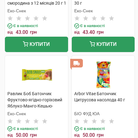
смородина з 12 місяців 20 г 1
30 г
пакет
Еко-Снек
Еко-Снек
Є в наявності
Є в наявності
43.00
грн
43.40
грн
від
від
КУПИТИ
КУПИТИ
Равлик Боб Батончик
Arbor Vitae Батончик
Фруктово-ягідно-горіховий
Цитрусова насолода 40 г
Яблуко-Манго-Кешью-
Криспи Кіноа 35 г 1 шт
Еко-Снек
БІО ФУД ЮА
Є в наявності
Є в наявності
50.00
грн
50.00
грн
від
від