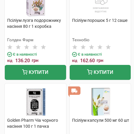
Псіліум лузга подорожнику
Псіліум порошок 5 г 12 саше
насіння 80 г 1 коробка
Голден Фарм
Технобіо
Є в наявності
Є в наявності
136.20
грн
162.60
грн
від
від
КУПИТИ
КУПИТИ
Golden Pharm Чіа чорного
Псіліум капсули 500 мг 60 шт
насіння 100 г 1 пачка