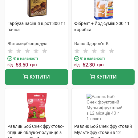
Гарбуза насіння шрот 300 г 1
Фібрент + Йод суміш 200 г 1
пачка
коробка
Житомирбіопродукт
Ваше Здоров'я-К
Є в наявності
Є в наявності
53.50
грн
62.30
грн
від
від
КУПИТИ
КУПИТИ
Равлик Боб Снек фруктово-
Равлик Боб Снек фруктовий
ягідний яблуко-полуниця з
Мультифруктовий з 12