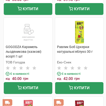
КУПИТИ
КУПИТИ
GOGODZA Карамель
Равлик Боб Цукерки
льодяникова (казкові)
натуральні яблуко 30 г
асорті 1 шт
ТОВ Гогодза
Еко-Снек
Є в наявності
Є в наявності
40.00
грн
42.00
грн
від
від
КУПИТИ
КУПИТИ