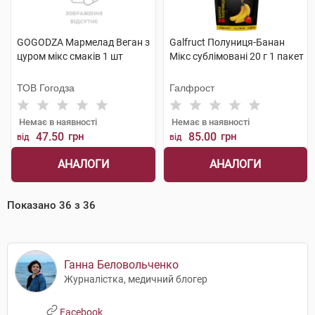
GOGODZA Мармелад Веган з
Galfruct Полуниця-Банан
цуром мікс смаків 1 шт
Мікс сублімовані 20 г 1 пакет
ТОВ Гогодза
Галфрост
Немає в наявності
Немає в наявності
47.50
грн
85.00
грн
від
від
АНАЛОГИ
АНАЛОГИ
Показано
36
з
36
Ганна Беловольченко
Журналістка, медичний блогер
Facebook