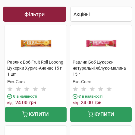
Фільтри
Равлик Боб Fruit Roll Looong
Равлик Боб Цукерки
Цукерки Хурма-Ананас 15 г
натуральні яблуко-малина
1 шт
15 г
Еко-Снек
Еко-Снек
Є в наявності
Є в наявності
24.00
грн
24.00
грн
від
від
КУПИТИ
КУПИТИ