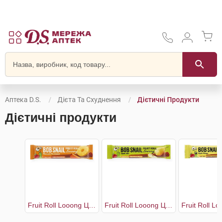
Аптека D.S.
Дієта Та Схуднення
Дієтичні Продукти
Дієтичні продукти
Fruit Roll Looong Цукерки Хурма-Ананас
Fruit Roll Looong Цукерки Яблуко-груша