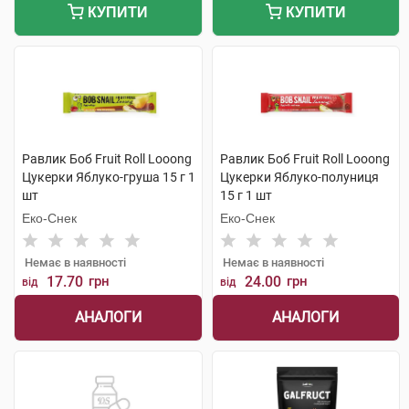
КУПИТИ
КУПИТИ
Равлик Боб Fruit Roll Looong
Равлик Боб Fruit Roll Looong
Цукерки Яблуко-груша 15 г 1
Цукерки Яблуко-полуниця
шт
15 г 1 шт
Еко-Снек
Еко-Снек
Немає в наявності
Немає в наявності
17.70
грн
24.00
грн
від
від
АНАЛОГИ
АНАЛОГИ