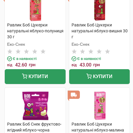
Равлик Боб Цукерки
Равлик Боб Цукерки
натуральні яблуко-полуниця
натуральні яблуко-вишня 30
30 г
г
Еко-Снек
Еко-Снек
Є в наявності
Є в наявності
42.60
грн
43.00
грн
від
від
КУПИТИ
КУПИТИ
Равлик Боб Снек фруктово-
Равлик Боб Цукерки
ягідний яблуко-чорна
натуральні яблуко-малина