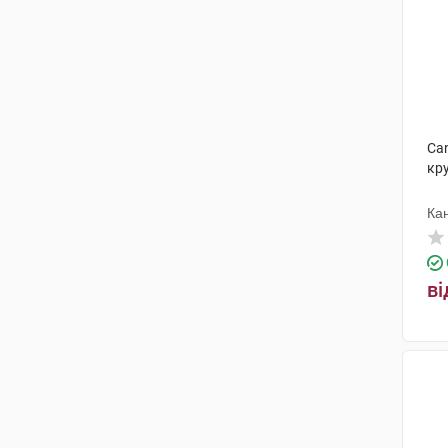
Can
кру
Ка
ві