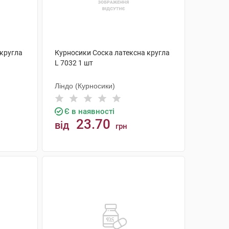
 кругла
Курносики Соска латексна кругла
L 7032 1 шт
Ліндо (Курносики)
Є в наявності
23.70
від
грн
КУПИТИ