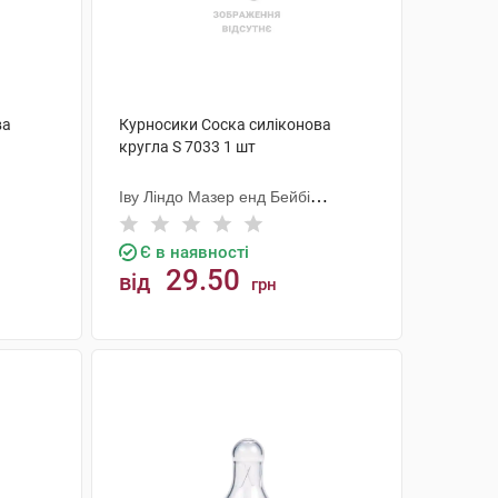
ва
Курносики Соска силіконова
кругла S 7033 1 шт
Іву Ліндо Мазер енд Бейбі
Продактс
Є в наявності
29.50
від
грн
КУПИТИ