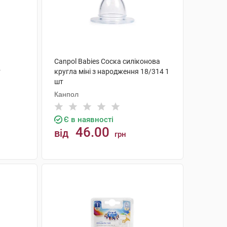
Canpol Babies Соска силіконова
т
кругла міні з народження 18/314 1
шт
Канпол
Є в наявності
46.00
від
грн
КУПИТИ