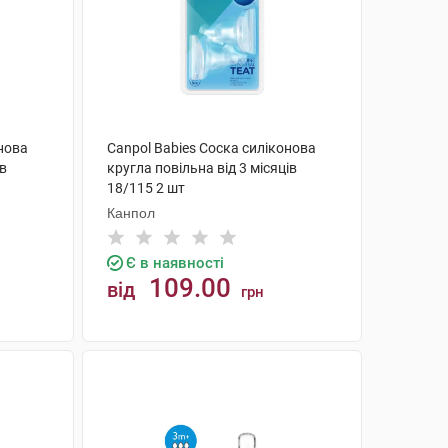
онова
Canpol Babies Соска силіконова
ів
кругла повільна від 3 місяців
18/115 2 шт
Канпол
Є в наявності
109.00
від
грн
КУПИТИ