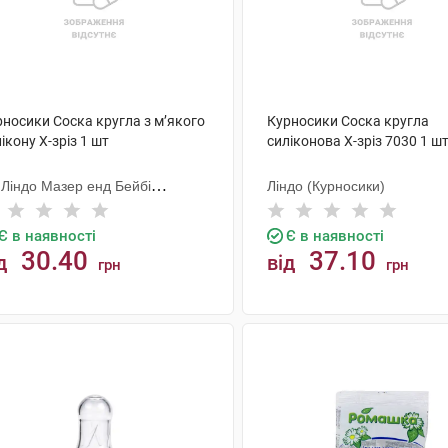
рносики Соска кругла з м’якого
Курносики Соска кругла
ікону X-зріз 1 шт
силіконова X-зріз 7030 1 ш
 Ліндо Мазер енд Бейбі
Ліндо (Курносики)
одактс
Є в наявності
Є в наявності
30.40
37.10
д
від
грн
грн
КУПИТИ
КУПИТИ