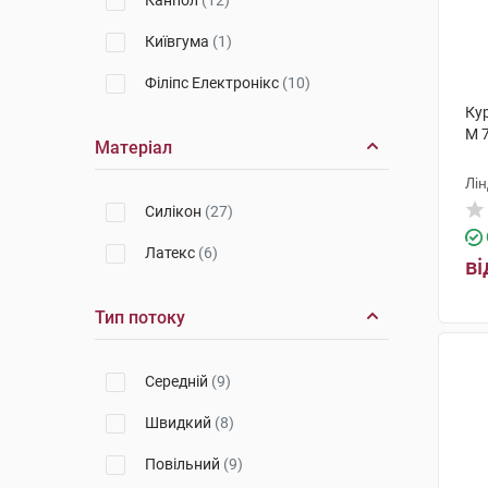
Канпол
(12)
Київгума
(1)
Філіпс Електронікс
(10)
Ку
M 
Матеріал
Лін
Cилікон
(27)
Латекс
(6)
ві
Тип потоку
Середній
(9)
Швидкий
(8)
Повільний
(9)