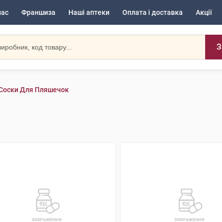
нас
Франшиза
Наші аптеки
Оплата і доставка
Акції
З
Соски Для Пляшечок