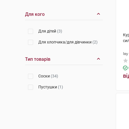
Для кого
Для дітей
(3)
Ку
сил
Для хлопчика/для дівчинки
(2)
Іву
Тип товарів
Пр
ві
Соски
(34)
Пустушки
(1)