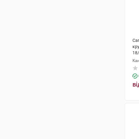
Can
кру
18
Ка
ві