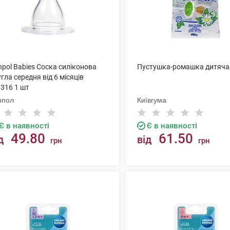
pol Babies Соска силіконова
Пустушка-ромашка дитяча
гла середня від 6 місяців
/316 1 шт
нпол
Київгума
Є в наявності
Є в наявності
49.80
61.50
д
від
грн
грн
КУПИТИ
КУПИТИ