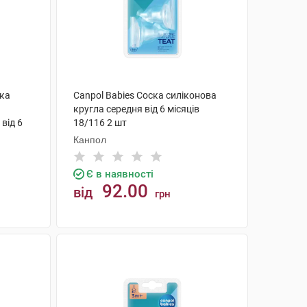
ска
Canpol Babies Соска силіконова
кругла середня від 6 місяців
від 6
18/116 2 шт
Канпол
Є в наявності
92.00
від
грн
КУПИТИ