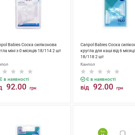
pol Babies Соска силіконова
Canpol Babies Соска силік
гла міні з 0 місяців 18/114 2 шт
кругла для каші від 6 місяц
18/118 2 шт
нпол
Канпол
Є в наявності
Є в наявності
92.00
92.00
д
від
грн
грн
КУПИТИ
КУПИТИ