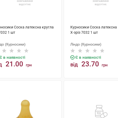
рносики Соска латексна кругла
Курносики Соска латексна
7032 1 шт
X-зріз 7032 1 шт
до (Курносики)
Ліндо (Курносики)
Є в наявності
Є в наявності
21.00
23.70
д
від
грн
грн
КУПИТИ
КУПИТИ