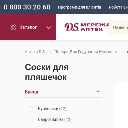
0 800 30 20 60
Програми для клієнтів
Робота у 
Каталог
Аптека D.S.
Товари Для Годування Немовлят
Соски для
пляшечок
Бренд
Курносики
(12)
Canpol Babies
(12)