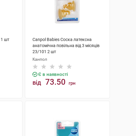
 1 шт
Canpol Babies Соска латексна
анатомічна повільна від 3 місяців
23/101 2 шт
Канпол
Є в наявності
73.50
від
грн
КУПИТИ