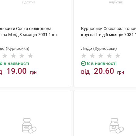
рносики Соска силіконова
Курносики Соска силіконо
гла M від 3 місяців 7031 1 шт
кругла L від 6 місяців 7031 
до (Курносики)
Ліндо (Курносики)
Є в наявності
Є в наявності
19.00
20.60
д
від
грн
грн
КУПИТИ
КУПИТИ