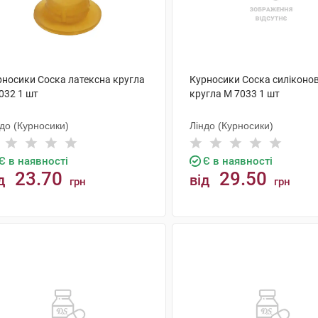
рносики Соска латексна кругла
Курносики Соска силіконо
032 1 шт
кругла M 7033 1 шт
до (Курносики)
Ліндо (Курносики)
Є в наявності
Є в наявності
23.70
29.50
д
від
грн
грн
КУПИТИ
КУПИТИ