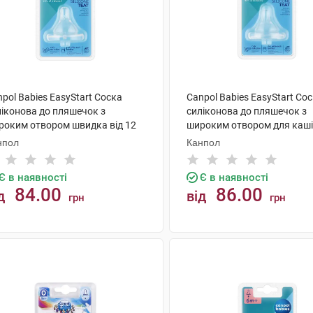
pol Babies EasyStart Соска
Canpol Babies EasyStart Со
ліконова до пляшечок з
силіконова до пляшечок з
роким отвором швидка від 12
широким отвором для каші 
яців 21/722 1 шт
місяців 21/723 1 шт
нпол
Канпол
Є в наявності
Є в наявності
84.00
86.00
д
від
грн
грн
КУПИТИ
КУПИТИ