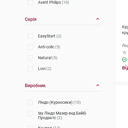
Avent Philips
(10)
Серія
Ку
кру
EasyStart
(2)
Лін
Anti-colic
(5)
Natural
(5)
ві
Lovi
(2)
Виробник
Ліндо (Курносики)
(10)
Іву Ліндо Мазер енд Бейбі
Продактс
(2)