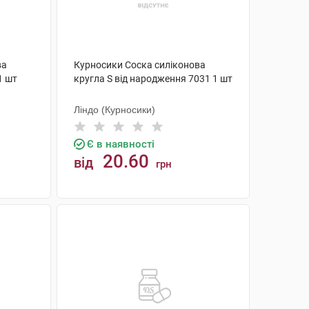
ва
Курносики Соска силіконова
1 шт
кругла S від народження 7031 1 шт
Ліндо (Курносики)
Є в наявності
20.60
від
грн
КУПИТИ