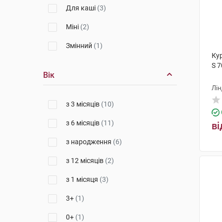
Для каші
(3)
Міні
(2)
Змінний
(1)
Ку
S 7
Вік
Лін
з 3 місяців
(10)
з 6 місяців
(11)
ві
з народження
(6)
з 12 місяців
(2)
з 1 місяця
(3)
3+
(1)
0+
(1)