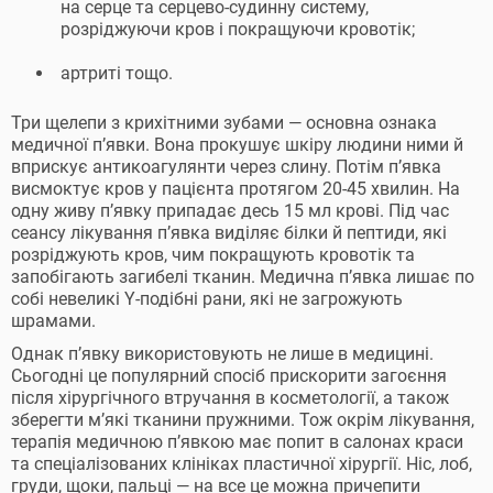
на серце та серцево-судинну систему,
розріджуючи кров і покращуючи кровотік;
артриті тощо.
Три щелепи з крихітними зубами — основна ознака
медичної п’явки. Вона прокушує шкіру людини ними й
вприскує антикоагулянти через слину. Потім п’явка
висмоктує кров у пацієнта протягом 20-45 хвилин. На
одну живу п’явку припадає десь 15 мл крові. Під час
сеансу лікування п’явка виділяє білки й пептиди, які
розріджують кров, чим покращують кровотік та
запобігають загибелі тканин. Медична п’явка лишає по
собі невеликі Y-подібні рани, які не загрожують
шрамами.
Однак п’явку використовують не лише в медицині.
Сьогодні це популярний спосіб прискорити загоєння
після хірургічного втручання в косметології, а також
зберегти м’які тканини пружними. Тож окрім лікування,
терапія медичною п’явкою має попит в салонах краси
та спеціалізованих клініках пластичної хірургії. Ніс, лоб,
груди, щоки, пальці — на все це можна причепити