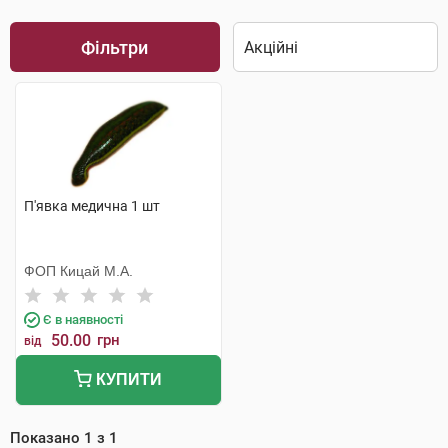
Фільтри
П'явка медична 1 шт
ФОП Кицай М.А.
Є в наявності
50.00
грн
від
КУПИТИ
Показано
1
з
1