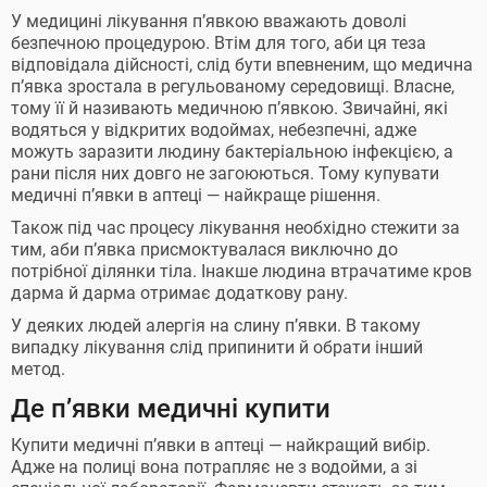
У медицині лікування п’явкою вважають доволі
безпечною процедурою. Втім для того, аби ця теза
відповідала дійсності, слід бути впевненим, що медична
п’явка зростала в регульованому середовищі. Власне,
тому її й називають медичною п’явкою. Звичайні, які
водяться у відкритих водоймах, небезпечні, адже
можуть заразити людину бактеріальною інфекцією, а
рани після них довго не загоюються. Тому купувати
медичні п’явки в аптеці — найкраще рішення.
Також під час процесу лікування необхідно стежити за
тим, аби п’явка присмоктувалася виключно до
потрібної ділянки тіла. Інакше людина втрачатиме кров
дарма й дарма отримає додаткову рану.
У деяких людей алергія на слину п’явки. В такому
випадку лікування слід припинити й обрати інший
метод.
Де п’явки медичні купити
Купити медичні п’явки в аптеці — найкращий вибір.
Адже на полиці вона потрапляє не з водойми, а зі