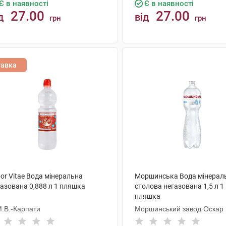
Є в наявності
Є в наявності
27.00
27.00
д
від
грн
грн
КУПИТИ
КУПИТИ
тавка
or Vitae Вода мінеральна
Моршинська Вода мінерал
газована 0,888 л 1 пляшка
столова негазована 1,5 л 1
пляшка
М.В.-Карпати
Моршинський завод Оскар