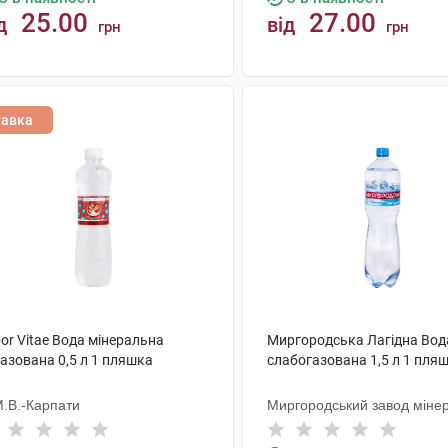
25.00
27.00
д
від
грн
грн
КУПИТИ
КУПИТИ
тавка
or Vitae Вода мінеральна
Миргородська Лагідна Вод
азована 0,5 л 1 пляшка
слабогазована 1,5 л 1 пля
М.В.-Карпати
Миргородський завод міне
вод