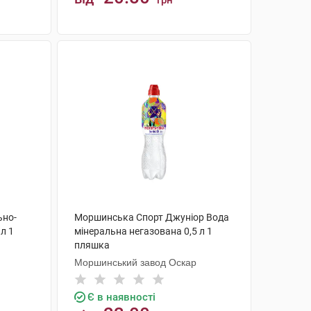
грн
КУПИТИ
ьно-
Моршинська Спорт Джуніор Вода
л 1
мінеральна негазована 0,5 л 1
пляшка
Моршинський завод Оскар
Є в наявності