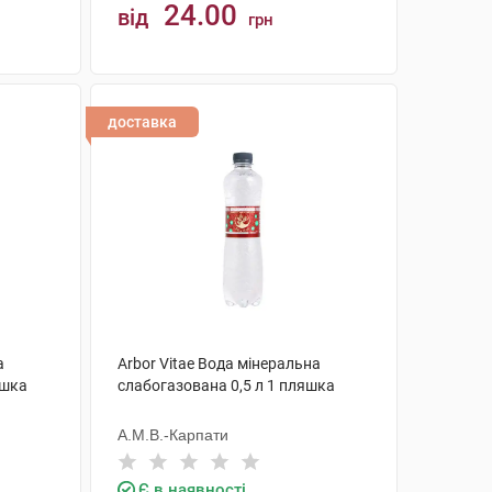
24.00
від
грн
КУПИТИ
доставка
а
Arbor Vitae Вода мінеральна
яшка
слабогазована 0,5 л 1 пляшка
А.М.В.-Карпати
Є в наявності