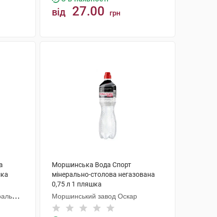
27.00
від
грн
КУПИТИ
а
Моршинська Вода Спорт
шка
мінерально-столова негазована
0,75 л 1 пляшка
ральних
Моршинський завод Оскар