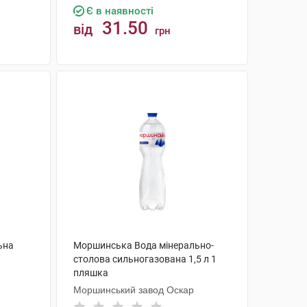
Є в наявності
31.50
від
грн
КУПИТИ
ьна
Моршинська Вода мінерально-
столова сильногазована 1,5 л 1
пляшка
Моршинський завод Оскар