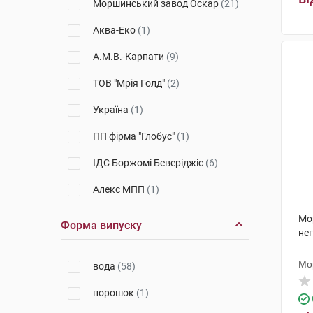
Моршинський завод Оскар
(21)
Donat Mg
(2)
Аква-Еко
(1)
Хуняді Янош
(1)
А.М.В.-Карпати
(9)
ТОВ "Мрія Голд"
(2)
Україна
(1)
ПП фірма "Глобус"
(1)
ІДС Боржомі Беверіджіс
(6)
Алекс МПП
(1)
Юрія-Фарм
(5)
Мо
Форма випуску
не
ФітоБіоТехнології
(1)
Мо
вода
(58)
Дрога Колинська
(2)
порошок
(1)
Медаква
(1)