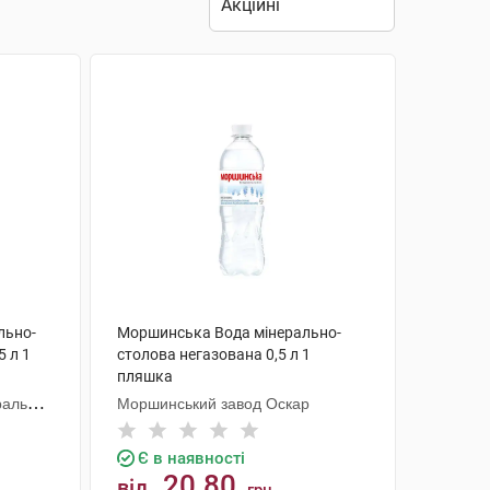
льно-
Моршинська Вода мінерально-
5 л 1
столова негазована 0,5 л 1
пляшка
ральних
Моршинський завод Оскар
Є в наявності
20.80
від