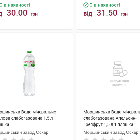
Є в наявності
Є в наявності
30.00
31.50
д
від
грн
грн
КУПИТИ
КУПИТИ
ршинська Вода мінерально-
Моршинська Вода мінерал
лова слабогазована 1,5 л 1
слабогазована Апельсин-
яшка
Грепфрут 1,5 л 1 пляшка
ршинський завод Оскар
Моршинський завод Оскар