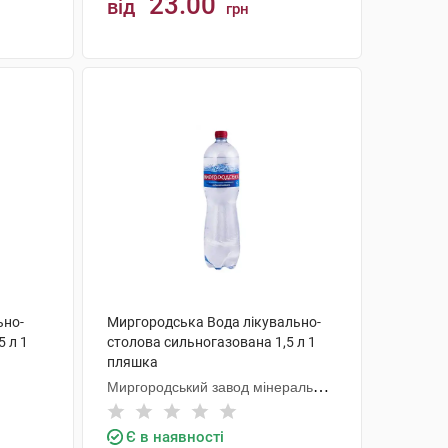
23.00
від
грн
КУПИТИ
ьно-
Миргородська Вода лікувально-
5 л 1
столова сильногазована 1,5 л 1
пляшка
Миргородський завод мінеральних
вод
Є в наявності