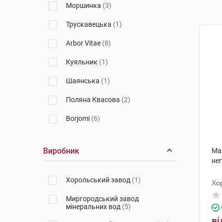
Моршинка
(3)
Трускавецька
(1)
Arbor Vitae
(8)
Куяльник
(1)
Шаянська
(1)
Поляна Квасова
(2)
Borjomi
(6)
Лужанська
(1)
Виробник
Ма
Свалява
(1)
нег
Аква-Лайф
(1)
Хорольський завод
(1)
Хо
Крайна
(1)
Миргородський завод
мінеральних вод
(5)
ФітоБіоТехнології
(1)
ві