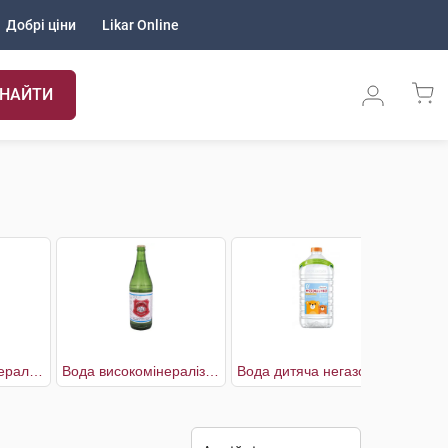
Добрі ціни
Likar Online
НАЙТИ
BalanSi Вода мінеральна сильногазована
Вода високомінералізована лікувальна негазована
Вода дитяча негазована
Вод