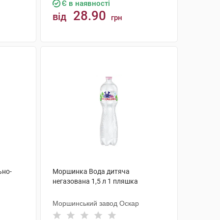
Є в наявності
28.90
від
грн
КУПИТИ
ьно-
Моршинка Вода дитяча
негазована 1,5 л 1 пляшка
Моршинський завод Оскар