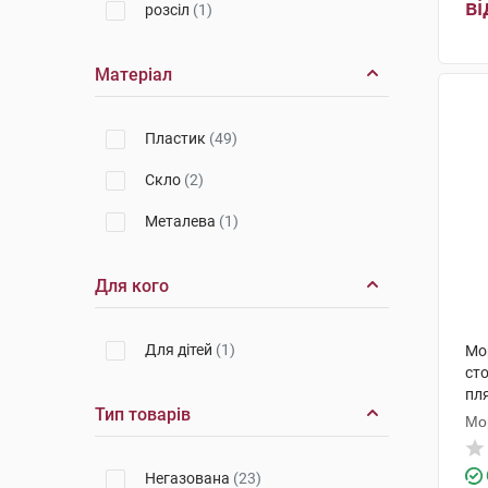
ві
розсіл
(1)
Гідрогеолог
(1)
Матеріал
Пластик
(49)
Cкло
(2)
Металева
(1)
Для кого
Для дітей
(1)
Мо
сто
пл
Тип товарів
Мо
Негазована
(23)