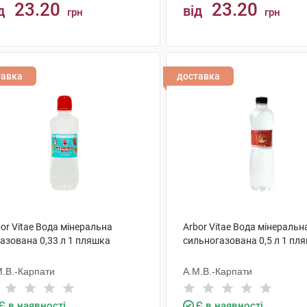
23.20
23.20
д
від
грн
грн
КУПИТИ
КУПИТИ
тавка
доставка
or Vitae Вода мінеральна
Arbor Vitae Вода мінеральн
азована 0,33 л 1 пляшка
сильногазована 0,5 л 1 пл
М.В.-Карпати
А.М.В.-Карпати
Є в наявності
Є в наявності