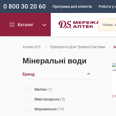
0 800 30 20 60
Програми для клієнтів
Робота у 
Каталог
Аптека D.S.
Препарати Для Травної Системи
М
Мінеральні води
Бренд
Малюк
(1)
Миргородська
(3)
Моршинська
(19)