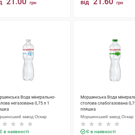
21.00
21.60
д
від
грн
грн
КУПИТИ
КУПИТИ
ршинська Вода мінерально-
Моршинська Вода мінерал
лова негазована 0,75 л 1
столова слабогазована 0,7
яшка
пляшка
ршинський завод Оскар
Моршинський завод Оскар
Є в наявності
Є в наявності