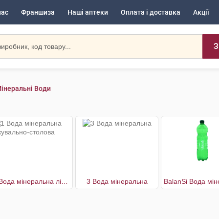
нас
Франшиза
Наші аптеки
Оплата і доставка
Акції
З
інеральні Води
1 Вода мінеральна лікувально-столова
3 Вода мінеральна