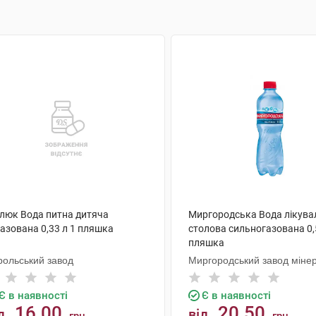
люк Вода питна дитяча
Миргородська Вода лікува
азована 0,33 л 1 пляшка
столова сильногазована 0,
пляшка
рольський завод
Миргородський завод міне
вод
Є в наявності
Є в наявності
16.00
20.50
д
від