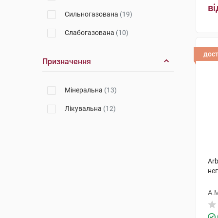
ві
Сильногазована
(19)
Слабогазована
(10)
дос
Призначення
Мінеральна
(13)
Лікувальна
(12)
Arb
нег
А.