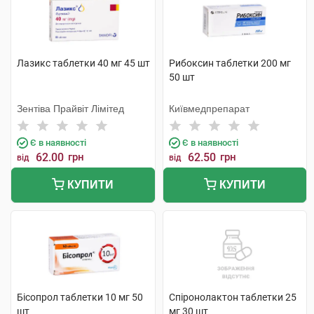
Лазикс таблетки 40 мг 45 шт
Рибоксин таблетки 200 мг
50 шт
Зентіва Прайвіт Лімітед
Київмедпрепарат
Є в наявності
Є в наявності
62.00
грн
62.50
грн
від
від
КУПИТИ
КУПИТИ
Бісопрол таблетки 10 мг 50
Спіронолактон таблетки 25
шт
мг 30 шт