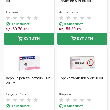
шт
таблетки 5 мг 60 шт
Фармак
Астрафарм
Є в наявності
Є в наявності
50.70
грн
55.30
грн
від
від
КУПИТИ
КУПИТИ
Верошпірон таблетки 25 мг
Торсид таблетки 5 мг 30 шт
20 шт
Гедеон Ріхтер
Фармак
Є в наявності
Є в наявності