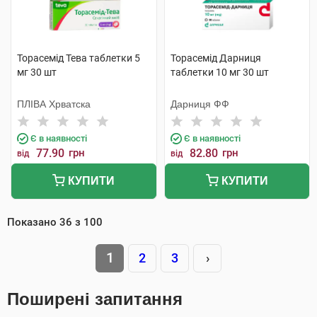
Торасемід Тева таблетки 5
Торасемід Дарниця
мг 30 шт
таблетки 10 мг 30 шт
ПЛІВА Хрватска
Дарниця ФФ
Є в наявності
Є в наявності
77.90
грн
82.80
грн
від
від
КУПИТИ
КУПИТИ
Показано
36
з
100
1
2
3
›
Поширені запитання