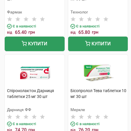
Фармак
Технолог
Є в наявності
Є в наявності
65.40
грн
65.80
грн
від
від
КУПИТИ
КУПИТИ
Спіронолактон Дарниця
Бісопролол Тева таблетки 10
таблетки 25 мг 30 шт
мг 30 шт
Дарниця ФФ
Меркле
Є в наявності
Є в наявності
74.70
грн
76.20
грн
від
від