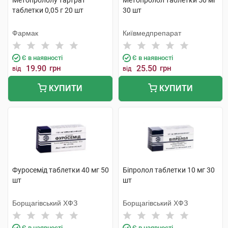
Метопрололу тартрат
Метопролол таблетки 50 мг
таблетки 0,05 г 20 шт
30 шт
Фармак
Київмедпрепарат
Є в наявності
Є в наявності
19.90
грн
25.50
грн
від
від
КУПИТИ
КУПИТИ
Фуросемід таблетки 40 мг 50
Біпролол таблетки 10 мг 30
шт
шт
Борщагівський ХФЗ
Борщагівський ХФЗ
Є в наявності
Є в наявності