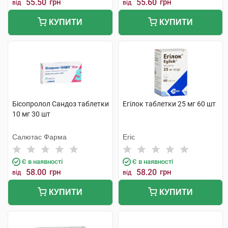
55.50
грн
55.60
грн
від
від
КУПИТИ
КУПИТИ
Бісопролол Сандоз таблетки
Егілок таблетки 25 мг 60 шт
10 мг 30 шт
Салютас Фарма
Егіс
Є в наявності
Є в наявності
58.00
грн
58.20
грн
від
від
КУПИТИ
КУПИТИ