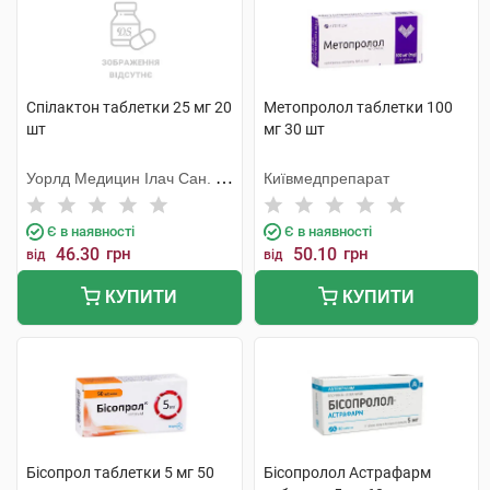
Спілактон таблетки 25 мг 20
Метопролол таблетки 100
шт
мг 30 шт
Уорлд Медицин Ілач Сан. Ве
Київмедпрепарат
Тідж
Є в наявності
Є в наявності
46.30
грн
50.10
грн
від
від
КУПИТИ
КУПИТИ
Бісопрол таблетки 5 мг 50
Бісопролол Астрафарм