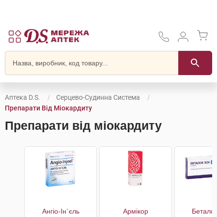
Аптека D.S.
Серцево-Судинна Система
Препарати Від Міокардиту
Препарати від міокардиту
Ангіо-Ін`єль
Армікор
Беталок