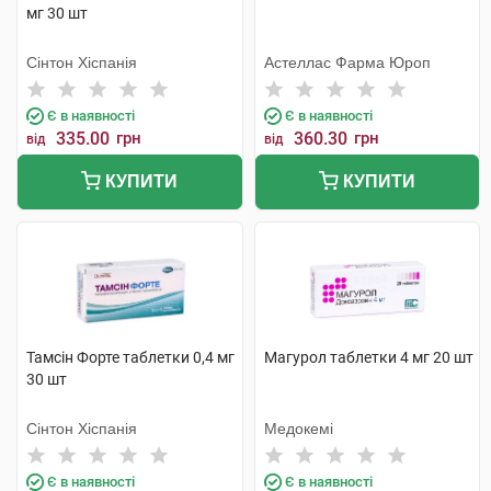
мг 30 шт
Сінтон Хіспанія
Астеллас Фарма Юроп
Є в наявності
Є в наявності
335.00
грн
360.30
грн
від
від
КУПИТИ
КУПИТИ
Тамсін Форте таблетки 0,4 мг
Магурол таблетки 4 мг 20 шт
30 шт
Сінтон Хіспанія
Медокемі
Є в наявності
Є в наявності