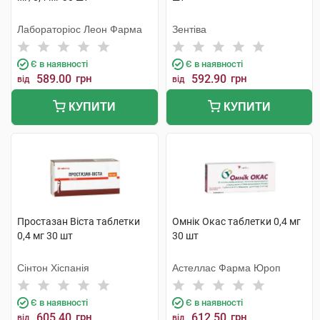
Лабораторіос Леон Фарма
Зентіва
Є в наявності
Є в наявності
589.00
грн
592.90
грн
від
від
КУПИТИ
КУПИТИ
Простазан Віста таблетки
Омнік Окас таблетки 0,4 мг
0,4 мг 30 шт
30 шт
Сінтон Хіспанія
Астеллас Фарма Юроп
Є в наявності
Є в наявності
605.40
грн
612.50
грн
від
від