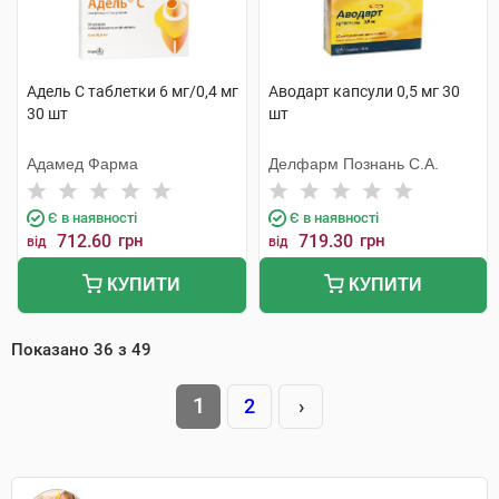
Адель С таблетки 6 мг/0,4 мг
Аводарт капсули 0,5 мг 30
30 шт
шт
Адамед Фарма
Делфарм Познань С.А.
Є в наявності
Є в наявності
712.60
грн
719.30
грн
від
від
КУПИТИ
КУПИТИ
Показано
36
з
49
1
2
›