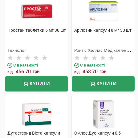
Простан таблетки 5 мг 30 шт
Арілозин капсули 8 мг 30 шт
Технолог
Ронтіс Хеллас Медікал енд
Фармасьютікал Продактс
С.А.
Є в наявності
Є в наявності
456.70
грн
458.70
грн
від
від
КУПИТИ
КУПИТИ
Дутастерид Віста капсули
Омлос Дуо капсули 0,5