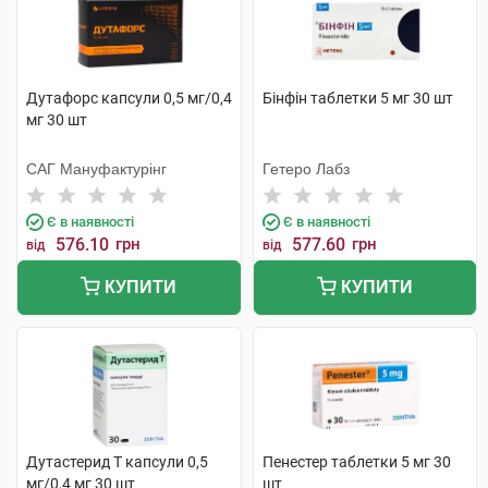
Дутафорс капсули 0,5 мг/0,4
Бінфін таблетки 5 мг 30 шт
мг 30 шт
САГ Мануфактурінг
Гетеро Лабз
Є в наявності
Є в наявності
576.10
грн
577.60
грн
від
від
КУПИТИ
КУПИТИ
Дутастерид Т капсули 0,5
Пенестер таблетки 5 мг 30
мг/0,4 мг 30 шт
шт