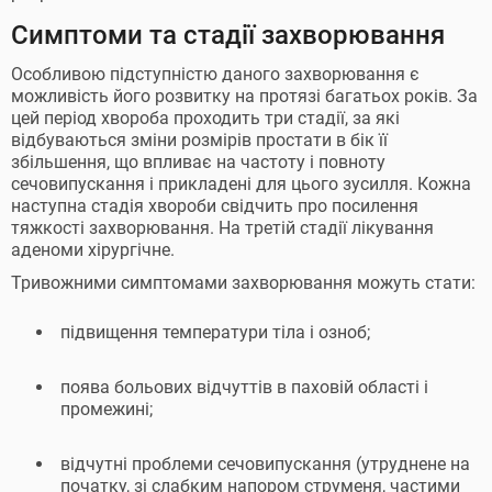
Симптоми та стадії захворювання
Особливою підступністю даного захворювання є
можливість його розвитку на протязі багатьох років. За
цей період хвороба проходить три стадії, за які
відбуваються зміни розмірів простати в бік її
збільшення, що впливає на частоту і повноту
сечовипускання і прикладені для цього зусилля. Кожна
наступна стадія хвороби свідчить про посилення
тяжкості захворювання. На третій стадії лікування
аденоми хірургічне.
Тривожними симптомами захворювання можуть стати:
підвищення температури тіла і озноб;
поява больових відчуттів в паховій області і
промежині;
відчутні проблеми сечовипускання (утруднене на
початку, зі слабким напором струменя, частими