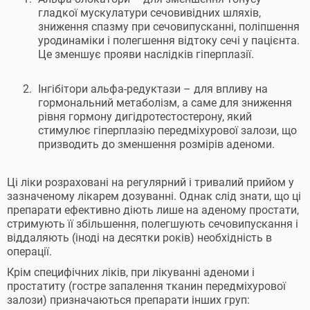
гладкої мускулатури сечовивідних шляхів,
зниження спазму при сечовипусканні, поліпшення
уродинаміки і полегшення відтоку сечі у пацієнта.
Це зменшує прояви наслідків гіперплазії.
Інгібітори альфа-редуктази – для впливу на
гормональний метаболізм, а саме для зниження
рівня гормону дигідротестостерону, який
стимулює гіперплазію передміхурової залози, що
призводить до зменшення розмірів аденоми.
Ці ліки розраховані на регулярний і тривалий прийом у
зазначеному лікарем дозуванні. Однак слід знати, що ці
препарати ефективно діють лише на аденому простати,
стримують її збільшення, полегшують сечовипускання і
віддаляють (іноді на десятки років) необхідність в
операції.
Крім специфічних ліків, при лікуванні аденоми і
простатиту (гостре запалення тканин передміхурової
залози) призначаються препарати інших груп: