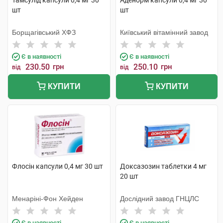
Тамсулід капсули 0,4 мг 30
Аденорм капсули 0,4 мг 30
шт
шт
Борщагівський ХФЗ
Київський вітамінний завод
Є в наявності
Є в наявності
230.50
грн
250.10
грн
від
від
КУПИТИ
КУПИТИ
Флосін капсули 0,4 мг 30 шт
Доксазозин таблетки 4 мг
20 шт
Менаріні-Фон Хейден
Дослідний завод ГНЦЛС
Є в наявності
Є в наявності