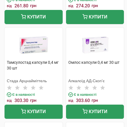
261.80
грн
274.20
грн
від
від
КУПИТИ
КУПИТИ
Тамсулостад капсули 0,4 мг
Омлос капсули 0,4 мг 30 шт
30 шт
Стада Арцнайміттель
Алкалоїд АД-Скоп'є
Є в наявності
Є в наявності
303.30
грн
303.60
грн
від
від
КУПИТИ
КУПИТИ