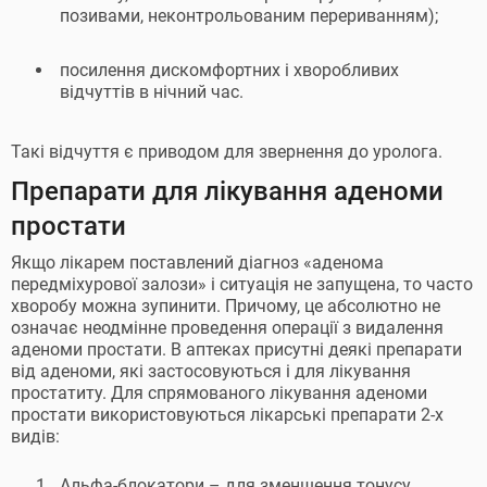
позивами, неконтрольованим перериванням);
посилення дискомфортних і хворобливих
відчуттів в нічний час.
Такі відчуття є приводом для звернення до уролога.
Препарати для лікування аденоми
простати
Якщо лікарем поставлений діагноз «аденома
передміхурової залози» і ситуація не запущена, то часто
хворобу можна зупинити. Причому, це абсолютно не
означає неодмінне проведення операції з видалення
аденоми простати. В аптеках присутні деякі препарати
від аденоми, які застосовуються і для лікування
простатиту. Для спрямованого лікування аденоми
простати використовуються лікарські препарати 2-х
видів:
Альфа-блокатори – для зменшення тонусу