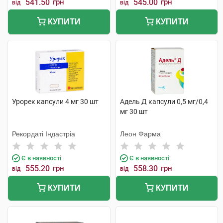
541.50
грн
545.00
грн
від
від
КУПИТИ
КУПИТИ
Урорек капсули 4 мг 30 шт
Адель Д капсули 0,5 мг/0,4
мг 30 шт
Рекордаті Індастріа
Леон Фарма
Є в наявності
Є в наявності
555.20
грн
558.30
грн
від
від
КУПИТИ
КУПИТИ