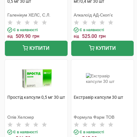
0,5 мг 30 шт
мг/0,4 мг 30 шт
Галенікум ХЕЛС, С.Л.
Алкалоїд АД-Скоп'є
Є в наявності
Є в наявності
509.90
грн
525.00
грн
від
від
КУПИТИ
КУПИТИ
Простід капсули 0,5 мг 30 шт
Екстравір капсули 30 шт
Олів Хелскер
Формула Фарм ТОВ
Є в наявності
Є в наявності