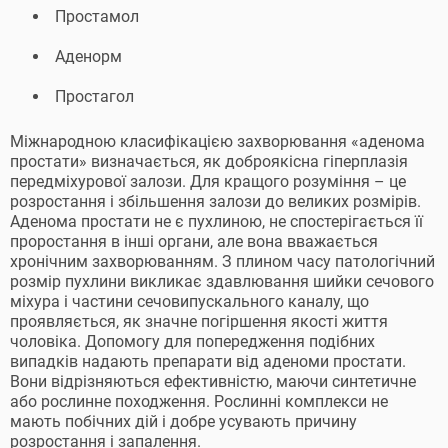
Простамол
Аденорм
Простагол
Міжнародною класифікацією захворювання «аденома
простати» визначається, як доброякісна гіперплазія
передміхурової залози. Для кращого розуміння – це
розростання і збільшення залози до великих розмірів.
Аденома простати не є пухлиною, не спостерігається її
проростання в інші органи, але вона вважається
хронічним захворюванням. З плином часу патологічний
розмір пухлини викликає здавлювання шийки сечового
міхура і частини сечовипускального каналу, що
проявляється, як значне погіршення якості життя
чоловіка. Допомогу для попередження подібних
випадків надають препарати від аденоми простати.
Вони відрізняються ефективністю, маючи синтетичне
або рослинне походження. Рослинні комплекси не
мають побічних дій і добре усувають причину
розростання і запалення.