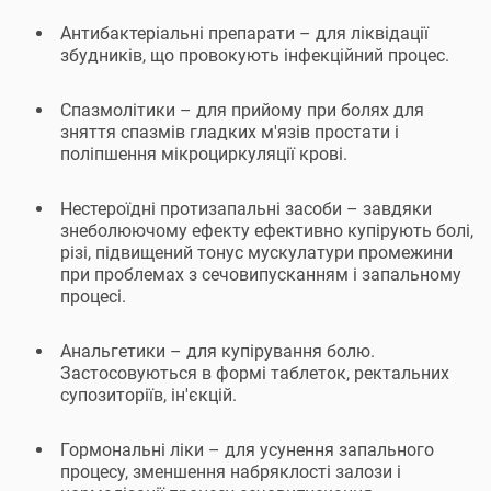
Антибактеріальні препарати – для ліквідації
збудників, що провокують інфекційний процес.
Спазмолітики – для прийому при болях для
зняття спазмів гладких м'язів простати і
поліпшення мікроциркуляції крові.
Нестероїдні протизапальні засоби – завдяки
знеболюючому ефекту ефективно купірують болі,
різі, підвищений тонус мускулатури промежини
при проблемах з сечовипусканням і запальному
процесі.
Анальгетики – для купірування болю.
Застосовуються в формі таблеток, ректальних
супозиторіїв, ін'єкцій.
Гормональні ліки – для усунення запального
процесу, зменшення набряклості залози і