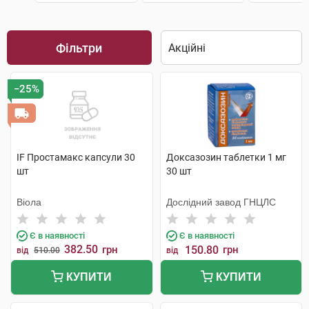
Фільтри
−25%
IF Простамакс капсули 30
Доксазозин таблетки 1 мг
шт
30 шт
Віола
Дослідний завод ГНЦЛС
Є в наявності
Є в наявності
382.50
грн
150.80
грн
від
510.00
від
КУПИТИ
КУПИТИ