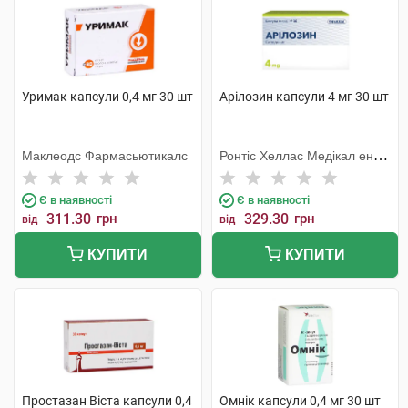
Уримак капсули 0,4 мг 30 шт
Арілозин капсули 4 мг 30 шт
Маклеодс Фармасьютикалс
Ронтіс Хеллас Медікал енд
Фармасьютікал Продактс
С.А.
Є в наявності
Є в наявності
311.30
грн
329.30
грн
від
від
КУПИТИ
КУПИТИ
Простазан Віста капсули 0,4
Омнік капсули 0,4 мг 30 шт