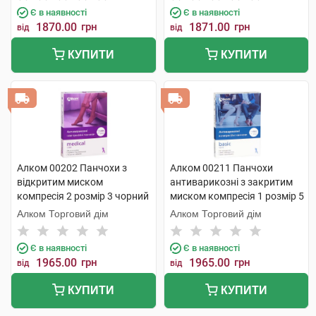
Є в наявності
Є в наявності
1870.00
грн
1871.00
грн
від
від
КУПИТИ
КУПИТИ
Алком 00202 Панчохи з
Алком 00211 Панчохи
відкритим миском
антиварикозні з закритим
компресія 2 розмір 3 чорний
миском компресія 1 розмір 5
1 пара
чорний 1 пара
Алком Торговий дім
Алком Торговий дім
Є в наявності
Є в наявності
1965.00
грн
1965.00
грн
від
від
КУПИТИ
КУПИТИ