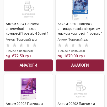
Алком 6034 Панчохи
Алком 00201 Панчохи
антиемболічні клас
антиварикозні з відкритим
компресії 1 розмір 4 білий 1
миском компресія 1 розмір 1
пара
бежевий 1 пара
Алком Торговий дім
Алком Торговий дім
Немає в наявності
Немає в наявності
672.50
грн
1870.00
грн
від
від
АНАЛОГИ
АНАЛОГИ
Алком 00202 Панчохи з
Алком 00202 Панчохи з