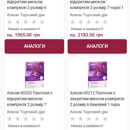
відкритим миском
відкритим миском
компресія 2 розмір 6
компресія 2 розмір 7 чорні 1
бежевий 1 пара
пара
Алком Торговий дім
Алком Торговий дім
Немає в наявності
Немає в наявності
1965.00
грн
2183.50
грн
від
від
АНАЛОГИ
АНАЛОГИ
Алком 00202 Панчохи з
Алком 00212 Панчохи з
відкритим миском
закритим миском компресія
компресія 2 розмір 7
2 розмір 6 бежевий 1 пара
бежевий 1 пара
Алком Торговий дім
Алком Торговий дім
Немає в наявності
Немає в наявності