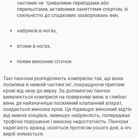
частими чи тривалими переїздами або
перельотами, активними заняттями спортом, зі
схильністю до спадкових захворювань вен,
набряків в ногах,
втоми в ногах,
появи венозних сіточок.
Такі панчохи розподіляють компресію так, що вона
посилена в нижній частині ніг, покращуючи приплив
крові від низу до верху. За допомогою панчох
виявляється компресія на поверхневі вени, в глибокі
вени, де найзначніше посилений клапанний апарат,
скидається венозна кров. Це підвищує венозний відтік
від нижніх кінцівок, зменшує набряклість, попереджає
трофічні порушення і венозну недостатність. Панчохи
надягають вранці, носяться протягом усього дня, а ніч
виріб знімається.