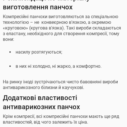
виготовлення панчох
Компресійні панчохи виготовляються за спеціальною
технологією – не конвеєрною в'язкою, а окремою
«круговою» (кругова в'язка). Такі вироби складаються
з еластану, необхідного для створення компресії, тому
вони:
насилу розтягуються;
в них ні холодно, ні жарко, а комфортно.
На ринку іноді зустрічаються чисто бавовняні вироби
антиварикозного білизни й каучукові.
Додаткові властивості
антиварикозних панчох
Крім компресії, всі компресійні панчохи мають ще ряд
властивостей, від чого залежить їх ціна.