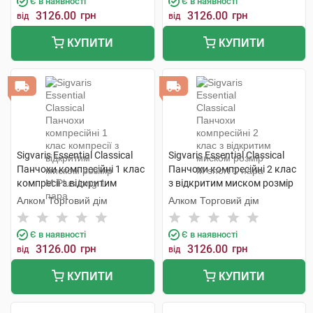
Є в наявності
Є в наявності
3126.00
грн
3126.00
грн
від
від
КУПИТИ
КУПИТИ
Sigvaris Essential Classical
Sigvaris Essential Classical
Панчохи компресійні 1 клас
Панчохи компресійні 2 клас
компресії з відкритим
з відкритим миском розмір
миском розмір М Plus long 1
М short 1 пара
Алком Торговий дім
Алком Торговий дім
пара
Є в наявності
Є в наявності
3126.00
грн
3126.00
грн
від
від
КУПИТИ
КУПИТИ