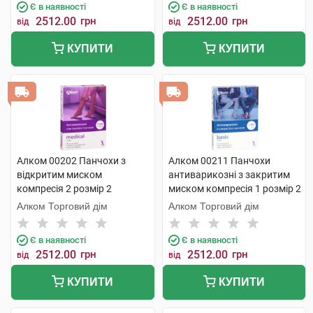
Є в наявності
Є в наявності
2512.00
грн
2512.00
грн
від
від
КУПИТИ
КУПИТИ
Алком 00202 Панчохи з
Алком 00211 Панчохи
відкритим миском
антиварикозні з закритим
компресія 2 розмір 2
миском компресія 1 розмір 2
бежевий 1 пара
бежевий 1 пара
Алком Торговий дім
Алком Торговий дім
Є в наявності
Є в наявності
2512.00
грн
2512.00
грн
від
від
КУПИТИ
КУПИТИ