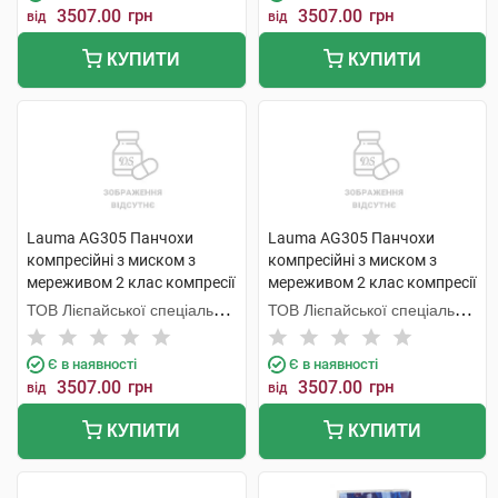
3507.00
грн
3507.00
грн
від
від
КУПИТИ
КУПИТИ
Lauma AG305 Панчохи
Lauma AG305 Панчохи
компресійні з миском з
компресійні з миском з
мереживом 2 клас компресії
мереживом 2 клас компресії
колір натуральний розмір 1D
колір натуральний розмір 2D
ТОВ Лієпайської спеціальної
ТОВ Лієпайської спеціальної
1 пара
1 пара
економічної зони Лаума
економічної зони Лаума
Медікал,
Медікал,
Є в наявності
Є в наявності
3507.00
грн
3507.00
грн
від
від
КУПИТИ
КУПИТИ