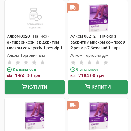
Алком 00201 Панчохи
Алком 00212 Панчохи з
антиварикозні з відкритим
закритим миском компресія
миском компресія 1 розмір 1
2 розмір 7 бежевий 1 пара
1 шт
Алком Торговий дім
Алком Торговий дім
Є в наявності
Є в наявності
1965.00
грн
2184.00
грн
від
від
КУПИТИ
КУПИТИ