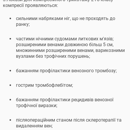
компресії проявляються:
сильними набряками ніг, що не проходять до
ранку;
частими нічними судомами литкових м'язів;
розширеними венами довжиною більш 5 см,
множинними розширеними венами, варикозними
вузлами без трофічних порушень;
бажанням профілактики венозного тромбозу;
гострим тромбофлебітом;
бажанням профілактики рецидивів венозної
трофічної виразки;
післяопераційним станом після склеротерапії та
видаленням вен;