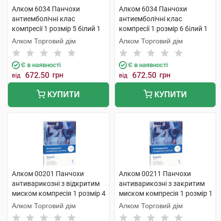
Алком 6034 Панчохи
Алком 6034 Панчохи
антиемболічні клас
антиемболічні клас
компресії 1 розмір 5 білий 1
компресії 1 розмір 6 білий 1
пара
пара
Алком Торговий дім
Алком Торговий дім
Є в наявності
Є в наявності
672.50
грн
672.50
грн
від
від
КУПИТИ
КУПИТИ
Алком 00201 Панчохи
Алком 00211 Панчохи
антиварикозні з відкритим
антиварикозні з закритим
миском компресія 1 розмір 4
миском компресія 1 розмір 1
бежевий 1 пара
чорні 1 пара
Алком Торговий дім
Алком Торговий дім