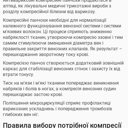
Антиварикозні компресійні панчохи продаються в
аптеці, як лікувальні медичні трикотажні вироби з
розділу компресійної білизни від варикозу.
Компресійні панчохи необхідні для нормалізації
належного функціонування венозної системи і системи
м'язевих волокон. Ці процеси сприяють зниженню
набряклості тканин, утворюючи компресію ззовні і тим
самим стимулюючи зменшення діаметра вен і
правильне закриття венозних клапанів. Як результат –
перешкоджання зворотному току крові.
Компресією панчох створюється додатковий зовнішній
каркас для стабілізації венозних стінок і захисту їх від
втрати тонусу.
Тиск на м'язи і м'які тканини попереджає виникнення
набряків і болів в ногах, а компресія венозних судин
перешкоджає застою крові.
Поліпшення мікроциркуляції сприяє профілактиці
варикозних ускладнень і попередження тромбозів
глибоких вен ніг.
Правила вибору потрібної компресії