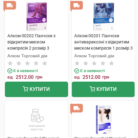
Алком 00202 Панчохи з
Алком 00201 Панчохи
відкритим миском
антиварикозні з відкритим
компресія 2 розмір 3
миском компресія 1 розмір 3
бежевий 1 пара
бежевий 1 пара
Алком Торговий дім
Алком Торговий дім
Є в наявності
Є в наявності
2512.00
грн
2512.00
грн
від
від
КУПИТИ
КУПИТИ