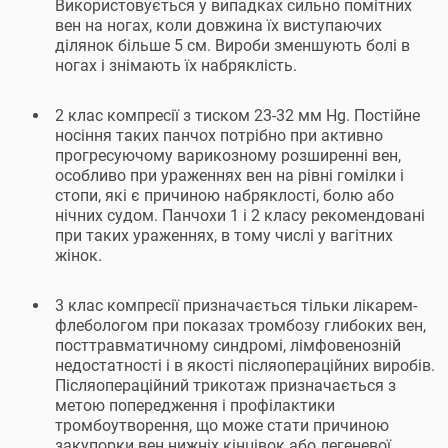
Використовується у випадках сильно помітних
вен на ногах, коли довжина їх виступаючих
ділянок більше 5 см. Вироби зменшують болі в
ногах і знімають їх набряклість.
2 клас компресії з тиском 23-32 мм Hg. Постійне
носіння таких панчох потрібно при активно
прогресуючому варикозному розширенні вен,
особливо при ураженнях вен на рівні гомілки і
стопи, які є причиною набряклості, болю або
нічних судом. Панчохи 1 і 2 класу рекомендовані
при таких ураженнях, в тому числі у вагітних
жінок.
3 клас компресії призначається тільки лікарем-
флебологом при показах тромбозу глибоких вен,
посттравматичному синдромі, лімфовенозній
недостатності і в якості післяопераційних виробів.
Післяопераційний трикотаж призначається з
метою попередження і профілактики
тромбоутворення, що може стати причиною
закупорки вен нижніх кінцівок або легеневої