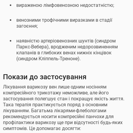
вираженою лімфовенозною недостатністю;
венозними трофічними виразками в стадії
загоєння;
наявністю артеріовенозних шунтів (синдром
Паркс-Вебера), вродженим недорозвиненням
клапанів в глибоких венах нижніх кінцівок
(синдром Кліппель-Треноне).
Покази до застосування
Лікування варикозу вен лише одним носінням
компресійного трикотажу неможливе, але його
застосування полегшує стан і покращує якість життя.
Така терапія практикується поряд з основним
лікуванням. Багатьма лікарями-флебологами
рекомендується носити компресійні панчохи для
профілактики варикозу ще при відсутності будь-яких
симптомів. Це допомагає досягти: