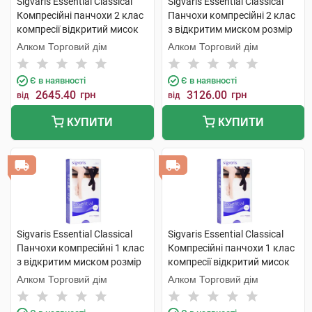
Sigvaris Essential Classical
Sigvaris Essential Classical
Компресійні панчохи 2 клас
Панчохи компресійні 2 клас
компресії відкритий мисок
з відкритим миском розмір
розмір L long 1 пара
М long 1 пара
Алком Торговий дім
Алком Торговий дім
Є в наявності
Є в наявності
2645.40
грн
3126.00
грн
від
від
КУПИТИ
КУПИТИ
Sigvaris Essential Classical
Sigvaris Essential Classical
Панчохи компресійні 1 клас
Компресійні панчохи 1 клас
з відкритим миском розмір
компресії відкритий мисок
М long 1 пара
розмір L long 1 пара
Алком Торговий дім
Алком Торговий дім