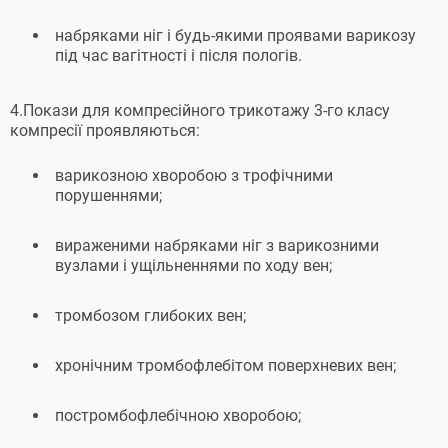
набряками ніг і будь-якими проявами варикозу
під час вагітності і після пологів.
4.Покази для компресійного трикотажу 3-го класу
компресії проявляються:
варикозною хворобою з трофічними
порушеннями;
вираженими набряками ніг з варикозними
вузлами і ущільненнями по ходу вен;
тромбозом глибоких вен;
хронічним тромбофлебітом поверхневих вен;
постромбофлебічною хворобою;