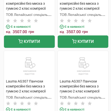
компресійні без миска з
компресійні без миска з
гумкою 2 клас компресії
гумкою 2 клас компресії
колір натуральний розмір 3D
колір натуральний розмір 5D
ТОВ Лієпайської спеціальної
ТОВ Лієпайської спеціальної
1 пара
1 пара
економічної зони Лаума
економічної зони Лаума
Медікал,
Медікал,
Є в наявності
Є в наявності
3507.00
грн
3507.00
грн
від
від
КУПИТИ
КУПИТИ
Lauma AG307 Панчохи
Lauma AG307 Панчохи
компресійні без миска з
компресійні без миска з
гумкою 2 клас компресії
гумкою 2 клас компресії
колір натуральний розмір 2D
колір натуральний розмір 1D
ТОВ Лієпайської спеціальної
ТОВ Лієпайської спеціальної
1 пара
1 пара
економічної зони Лаума
економічної зони Лаума
Медікал,
Медікал,
Є в наявності
Є в наявності