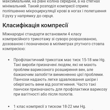
максимальний, на рівні коліна середній, а на стегнах
мінімальний. Такий розподіл компресії сприяє
поліпшенню мікроциркуляції крові в ногах і полегшення
її руху у напрямку до серця.
Класифікація компресії
Міжнародні стандарти встановили 4 класу
компресійного трикотажу зі суворо розрахованою,
дозованою і позначеною в міліметрах ртутного стовпа
компресією:
Профілактичний трикотаж має тиск 15-18 мм Hg.
Такі вироби призначені людям, які не мають
проблем варикозного розширення вен, але
бажаючим запобігти виникненню цієї проблеми.
Панчохи надають легке здавлювання шкіри і
оберігають вени від розтягнення. Часто такі
панчохи призначають для профілактики варикозу
при вагітності або після пологів.
1 клас компресії з тиском 18-22 мм Hg.