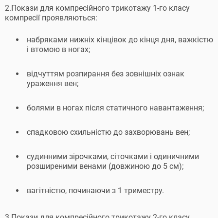
2.Покази для компресійного трикотажу 1-го класу
компресії проявляються:
набряками нижніх кінцівок до кінця дня, важкістю
і втомою в ногах;
відчуттям розпирання без зовнішніх ознак
ураження вен;
болями в ногах після статичного навантаження;
спадковою схильністю до захворювань вен;
судинними зірочками, сіточками і одиничними
розширеними венами (довжиною до 5 см);
вагітністю, починаючи з 1 триместру.
3.Покази для компресійного трикотажу 2-го класу