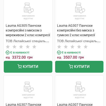
Lauma AG305 Панчохи
Lauma AG307 Панчохи
компресійні з миском з
компресійні без миска з
мереживом 2 клас компресії
гумкою 2 клас компресії
колір натуральний розмір 4
колір натуральний розмір 4D
ТОВ Лієпайської спеціальної
ТОВ Лієпайської спеціальної
1 пара
1 пара
економічної зони Лаума
економічної зони Лаума
Медікал,
Медікал,
Є в наявності
Є в наявності
3372.00
грн
3507.00
грн
від
від
КУПИТИ
КУПИТИ
Lauma AG307 Панчохи
Lauma AG307 Панчохи