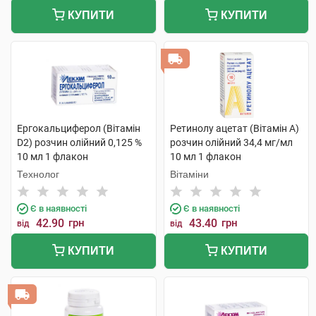
КУПИТИ
КУПИТИ
Ергокальциферол (Вітамін
Ретинолу ацетат (Вітамін A)
D2) розчин олійний 0,125 %
розчин олійний 34,4 мг/мл
10 мл 1 флакон
10 мл 1 флакон
Технолог
Вітаміни
Є в наявності
Є в наявності
42.90
грн
43.40
грн
від
від
КУПИТИ
КУПИТИ