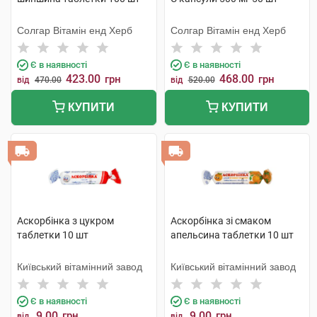
Солгар Вітамін енд Херб
Солгар Вітамін енд Херб
Є в наявності
Є в наявності
423.00
468.00
грн
грн
від
470.00
від
520.00
КУПИТИ
КУПИТИ
Аскорбінка з цукром
Аскорбінка зі смаком
таблетки 10 шт
апельсина таблетки 10 шт
Київський вітамінний завод
Київський вітамінний завод
Є в наявності
Є в наявності
9.00
грн
9.00
грн
від
від