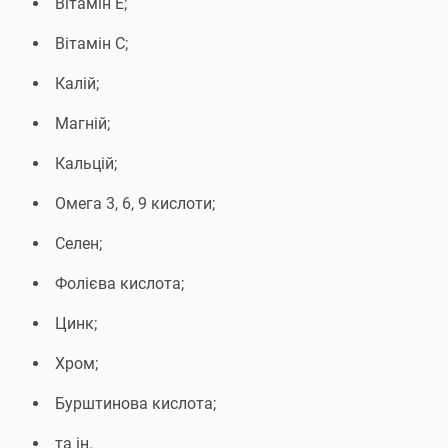
Вітамін Е;
Вітамін С;
Калій;
Магній;
Кальцій;
Омега 3, 6, 9 кислоти;
Селен;
Фолієва кислота;
Цинк;
Хром;
Бурштинова кислота;
та ін.