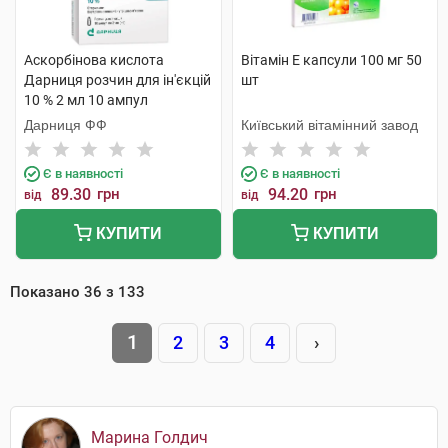
Аскорбінова кислота
Вітамін E капсули 100 мг 50
Дарниця розчин для ін'єкцій
шт
10 % 2 мл 10 ампул
Дарниця ФФ
Київський вітамінний завод
Є в наявності
Є в наявності
89.30
грн
94.20
грн
від
від
КУПИТИ
КУПИТИ
Показано
36
з
133
1
2
3
4
›
Марина Голдич