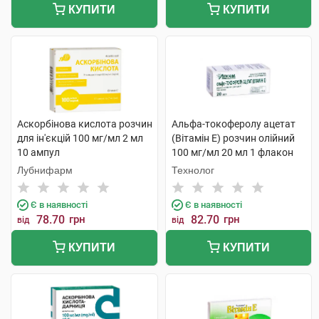
КУПИТИ
КУПИТИ
Аскорбінова кислота розчин
Альфа-токоферолу ацетат
для ін'єкцій 100 мг/мл 2 мл
(Вітамін E) розчин олійний
10 ампул
100 мг/мл 20 мл 1 флакон
Лубнифарм
Технолог
Є в наявності
Є в наявності
78.70
грн
82.70
грн
від
від
КУПИТИ
КУПИТИ