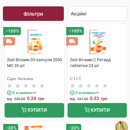
Фільтри
−100%
−100%
Zest Вітамін D3 капсули 2000
Zest Вітамін C Ретард
МО 30 шт
таблетки 24 шт
Сіріо Хелскеа
С.І.І.Т.
Є в наявності
Є в наявності
0.24
0.33
грн
грн
від
235.00
від
331.60
КУПИТИ
КУПИТИ
−30%
−20%