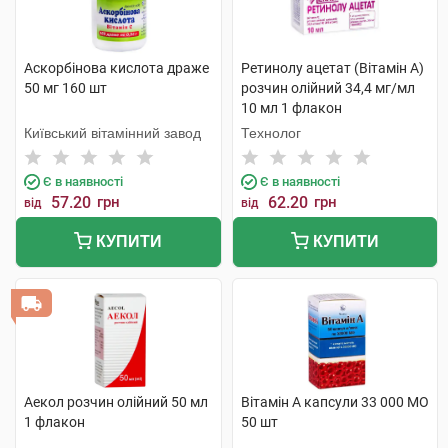
Аскорбінова кислота драже
Ретинолу ацетат (Вітамін A)
50 мг 160 шт
розчин олійний 34,4 мг/мл
10 мл 1 флакон
Київський вітамінний завод
Технолог
Є в наявності
Є в наявності
57.20
грн
62.20
грн
від
від
КУПИТИ
КУПИТИ
Аекол розчин олійний 50 мл
Вітамін A капсули 33 000 МО
1 флакон
50 шт