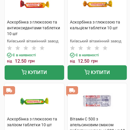
Аскорбінка з глюкозою та
Аскорбінка з глюкозою та
антиоксидантами таблетки
кальцієм таблетки 10 шт
10 шт
Київський вітамінний завод
Київський вітамінний завод
Є в наявності
Є в наявності
12.50
грн
12.50
грн
від
від
КУПИТИ
КУПИТИ
Аскорбінка з глюкозою та
Вітамін C 500 з
залізом таблетки 10 шт
апельсиновим смаком