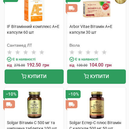
IF Вітамінний комплекс А+Е
Arbor Vitae Вітамін A+Е
капсули 60 шт
капсули 30 шт
Сантамед ЛТ
Віола
Є в наявності
Є в наявності
192.50
104.00
грн
грн
від
275.00
від
130.00
КУПИТИ
КУПИТИ
−10%
−10%
Solgar Вітамін C 500 мг та
Solgar Естер-С плюс Вітамін
шипшина таблетки 100 шт
С капсули 500 мг 50 шт