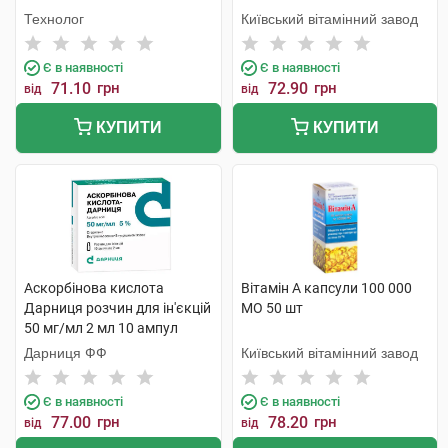
Технолог
Київський вітамінний завод
Є в наявності
Є в наявності
71.10
грн
72.90
грн
від
від
КУПИТИ
КУПИТИ
Аскорбінова кислота
Вітамін A капсули 100 000
Дарниця розчин для ін'єкцій
МО 50 шт
50 мг/мл 2 мл 10 ампул
Дарниця ФФ
Київський вітамінний завод
Є в наявності
Є в наявності
77.00
грн
78.20
грн
від
від