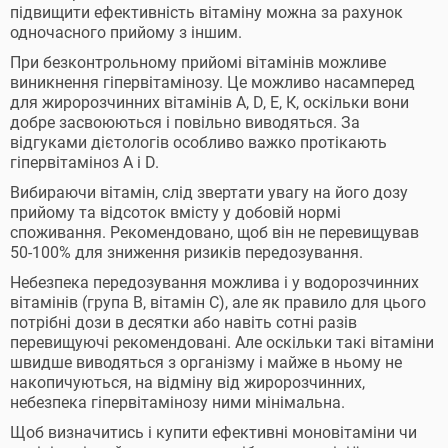
підвищити ефективність вітаміну можна за рахунок
одночасного прийому з іншим.
При безконтрольному прийомі вітамінів можливе
виникнення гіпервітамінозу. Це можливо насамперед
для жиророзчинних вітамінів А, D, Е, К, оскільки вони
добре засвоюються і повільно виводяться. За
відгуками дієтологів особливо важко протікають
гіпервітаміноз А і D.
Вибираючи вітамін, слід звертати увагу на його дозу
прийому та відсоток вмісту у добовій нормі
споживання. Рекомендовано, щоб він не перевищував
50-100% для зниження ризиків передозування.
Небезпека передозування можлива і у водорозчинних
вітамінів (група В, вітамін С), але як правило для цього
потрібні дози в десятки або навіть сотні разів
перевищуючі рекомендовані. Але оскільки такі вітаміни
швидше виводяться з організму і майже в ньому не
накопичуються, на відміну від жиророзчинних,
небезпека гіпервітамінозу ними мінімальна.
Щоб визначитись і купити ефективні моновітаміни чи