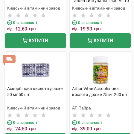
таблетки жувальні 500 мг 10
шт
Київський вітамінний завод
Київський вітамінний завод
Є в наявності
Є в наявності
12.60
грн
19.90
грн
від
від
КУПИТИ
КУПИТИ
Аскорбінова кислота драже
Arbor Vitae Аскорбінова
50 мг 50 шт
кислота драже 25 мг 200 шт
Київський вітамінний завод
АТ Пайра
Є в наявності
Є в наявності
24.50
грн
39.00
грн
від
від