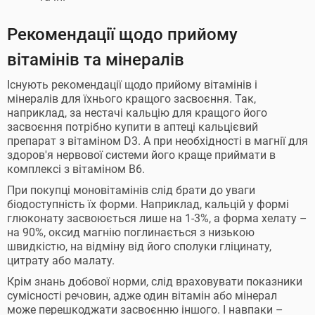
Рекомендації щодо прийому
вітамінів та мінералів
Існують рекомендації щодо прийому вітамінів і
мінералів для їхнього кращого засвоєння. Так,
наприклад, за нестачі кальцію для кращого його
засвоєння потрібно купити в аптеці кальцієвий
препарат з вітаміном D3. А при необхідності в магнії для
здоров'я нервової системи його краще приймати в
комплексі з вітаміном В6.
При покупці моновітамінів слід брати до уваги
біодоступність їх форми. Наприклад, кальцій у формі
глюконату засвоюється лише на 1-3%, а форма хелату –
на 90%, оксид магнію поглинається з низькою
швидкістю, на відміну від його сполуки гліцинату,
цитрату або малату.
Крім знань добової норми, слід враховувати показники
сумісності речовин, адже один вітамін або мінерал
може перешкоджати засвоєнню іншого. І навпаки –