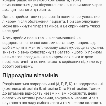
концентрацію активного компонента, і тому
призначаються для лікування станів, що виникли через
дефіцит певного нутрієнта.
Однак прийом таких препаратів повинен регулюватися
лікарем після обстеження пацієнта. При самолікуванні
може виникнути гіпервітаміноз, а це спричинить тяжкі
наслідки!
А ось прийом полівітамінів спрямований на
оздоровлення певної системи організму, наприклад,
щоб зміцнити імунітет, нервову систему, серце та судини,
знизити рівень холестерину та багато іншого. Їх прийом
не вимагає погодження з лікарем, оскільки їх дози
профілактичні та не викликають серйозних відхилень у
роботі організму.
Підрозділи вітамінів
Розрізняються жиророзчинні (A, D, E, K) та водорозчинні
(комплекс вітамінів В, вітаміни С та Р) вітаміни. Також
до вітамінів відносять незамінні амінокислоти, деякі
біологічно активні речовини, зокрема мінерали. Але з
наукового погляду амінокислоти та мінерали належать