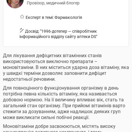
Провізор, медичний блогер
Експерт в темі: Фармакологія
Досвід: "1996-дотепер — співробітник
інформаційного відділу сайту аптеки DS"
Для лікування дефіцитних вітамінних станів
використовуються виключно препарати –
моновітаміни. В них міститься ударна доза вітаміну, яка
у швидкі терміни дозволяє заповнити дефіцит
недостатньої речовини.
Для повноцінного функціонування організму в день
потрібна певна кількість вітаміну, яка називається
добовою нормою. На її величину впливає вік, стать та
загальний стан організму. При прийомі вітамінів варто
стежити за дозуванням, адже надлишок деяких груп
може викликати сильні побічні реакції.
Моновітаміни добре засвоюються, містять високу