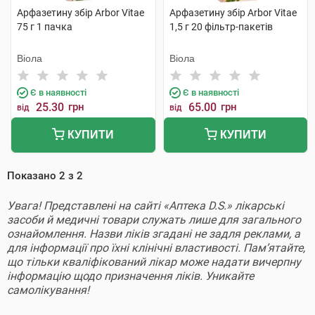
Арфазетину збір Arbor Vitae
Арфазетину збір Arbor Vitae
75 г 1 пачка
1,5 г 20 фільтр-пакетів
Віола
Віола
Є в наявності
Є в наявності
25.30
грн
65.00
грн
від
від
КУПИТИ
КУПИТИ
Показано
2
з
2
Увага! Представлені на сайті «Аптека D.S.» лікарські
засоби й медичні товари служать лише для загального
ознайомлення. Назви ліків згадані не задля реклами, а
для інформації про їхні клінічні властивості. Пам’ятайте,
що тільки кваліфікований лікар може надати вичерпну
інформацію щодо призначення ліків. Уникайте
самолікування!