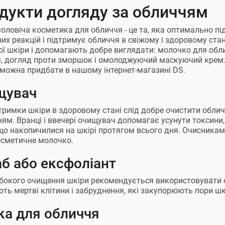
дукти догляду за обличчям
оловіча косметика для обличчя - це та, яка оптимально під
них реакцій і підтримує обличчя в свіжому і здоровому стан
ої шкіри і допомагають добре виглядати: молочко для обл
, догляд проти зморшок і омолоджуючий маскуючий крем.
 можна придбати в нашому інтернет-магазині DS.
щувач
тримки шкіри в здоровому стані слід добре очистити обл
ям. Вранці і ввечері очищувач допомагає усунути токсини,
 що накопичилися на шкірі протягом всього дня. Очисникам
осметичне молочко.
б або ексфоліант
бокого очищення шкіри рекомендується використовувати с
ть мертві клітини і забруднення, які закупорюють пори шк
а для обличчя