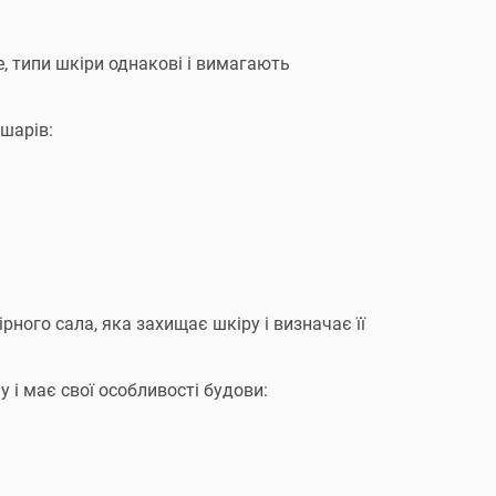
е, типи шкіри однакові і вимагають
 шарів:
рного сала, яка захищає шкіру і визначає її
 і має свої особливості будови: