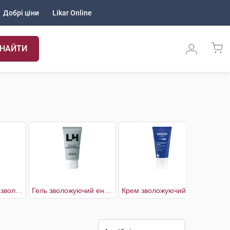
Добрі ціни
Likar Online
НАЙТИ
Hydra cool+ Гель зволожуючий з охолоджуючим ефектом для обличчя та контуру очей
Гель зволожуючий енергетичний від втоми шкіри
Крем зволожуючий для чоловіків