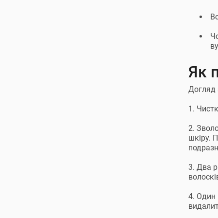
Во
Чо
ву
Як 
Догляд 
1. Чист
2. Звол
шкіру. 
подразн
3. Два 
волоскі
4. Один
видалит