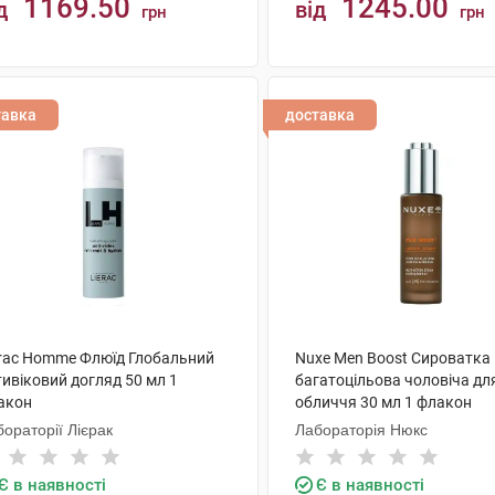
1169.50
1245.00
д
від
грн
грн
КУПИТИ
КУПИТИ
тавка
доставка
erac Homme Флюїд Глобальний
Nuxe Men Boost Сироватка
ивіковий догляд 50 мл 1
багатоцільова чоловіча дл
акон
обличчя 30 мл 1 флакон
ораторії Лієрак
Лабораторія Нюкс
Є в наявності
Є в наявності