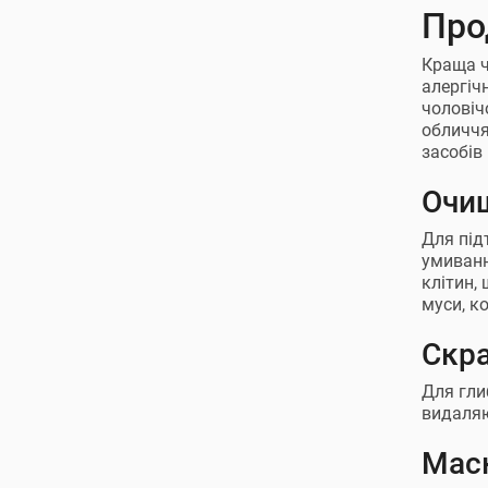
Про
Краща ч
алергіч
чоловіч
обличчя
засобів
Очи
Для під
умиванн
клітин,
муси, к
Скра
Для гли
видаляю
Маск