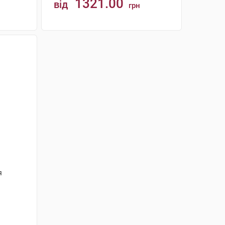
1321.00
від
грн
КУПИТИ
я