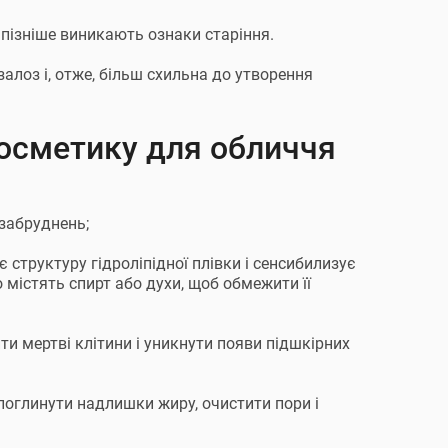
 пізніше виникають ознаки старіння.
алоз і, отже, більш схильна до утворення
косметику для обличчя
 забруднень;
є структуру гідроліпідної плівки і сенсибилизує
 містять спирт або духи, щоб обмежити її
ти мертві клітини і уникнути появи підшкірних
поглинути надлишки жиру, очистити пори і