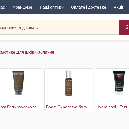
нас
Франшиза
Наші аптеки
Оплата і доставка
Акції
З
сметика Для Шкіри Обличчя
Boost Гель зволожувальний чоловічий для обличчя
Boost Сироватка багатоцільова чоловіча для обличчя