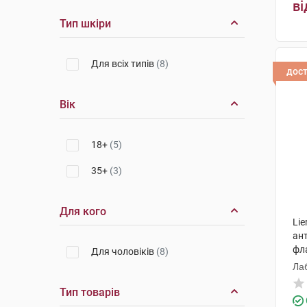
ві
Тип шкіри
Для всіх типів
(8)
дос
Вік
18+
(5)
35+
(3)
Для кого
Li
ант
фл
Для чоловіків
(8)
Лаб
Тип товарів