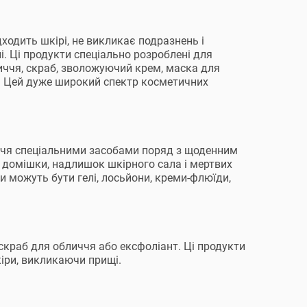
ходить шкірі, не викликає подразнень і
і. Ці продукти спеціально розроблені для
иччя, скраб, зволожуючий крем, маска для
 Цей дуже широкий спектр косметичних
иччя спеціальними засобами поряд з щоденним
 домішки, надлишок шкірного сала і мертвих
и можуть бути гелі, лосьйони, креми-флюїди,
краб для обличчя або ексфоліант. Ці продукти
іри, викликаючи прищі.