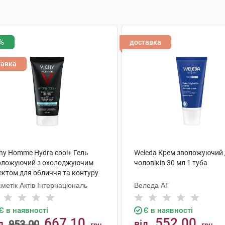
%
доставка
тавка
chy Homme Hydra cool+ Гель
Weleda Крем зволожуючий
оложуючий з охолоджуючим
чоловіків 30 мл 1 туба
ектом для обличчя та контуру
й 50 мл 1 туба
метік Актів Інтернаціональ
Веледа АГ
Є в наявності
Є в наявності
667.10
552.00
д
953.00
від