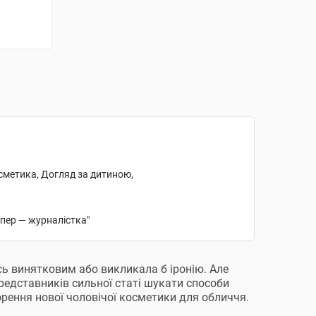
осметика, Догляд за дитиною,
епер — журналістка"
сь винятковим або викликала б іронію. Але
представників сильної статі шукати способи
рення нової чоловічої косметики для обличчя.