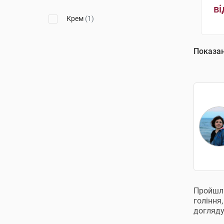
ві
Крем
(1)
Показа
Пройшли
гоління
догляду