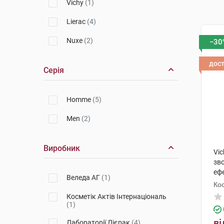
Vichy
(1)
Lierac
(4)
Nuxe
(2)
−30
дос
Серія
Homme
(5)
Men
(2)
Виробник
Vi
зв
еф
Веледа АГ
(1)
оче
Кос
Косметік Актів Інтернаціональ
(1)
ві
Лабораторії Лієрак
(4)