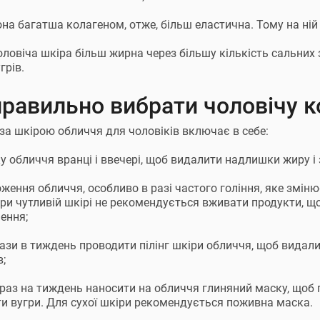
на багатша колагеном, отже, більш еластична. Тому на ній
ловіча шкіра більш жирна через більшу кількість сальних з
грів.
правильно вибрати чоловічу 
за шкірою обличчя для чоловіків включає в себе:
ку обличчя вранці і ввечері, щоб видалити надлишки жиру і
оження обличчя, особливо в разі частого гоління, яке зміню
При чутливій шкірі не рекомендується вживати продукти, що
ення;
рази в тиждень проводити пілінг шкіри обличчя, щоб видали
в;
 раз на тиждень наносити на обличчя глиняний маску, щоб 
и вугри. Для сухої шкіри рекомендується поживна маска.