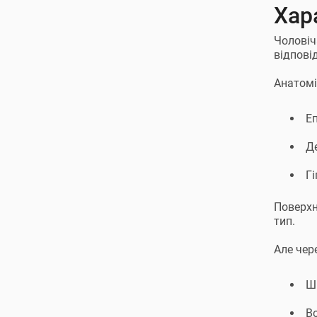
Хар
Чоловіч
відпові
Анатомі
Еп
Д
Г
Поверхн
тип.
Але чер
Шк
В