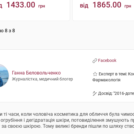
1433.00
1865.00
д
від
грн
грн
КУПИТИ
КУПИТИ
но
8
з
8
Facebook
Ганна Беловольченко
Експерт в темі: К
Журналістка, медичний блогер
Фармакологія
Досвід: "2016-дот
 ті часи, коли чоловіча косметика для обличчя була чимо
, огрубіння і дегідратація шкіри, потовиділення змушують 
 за своєю шкірою. Тому великі бренди пішли по шляху ство