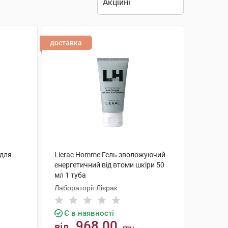
доставка
 для
Lierac Homme Гель зволожуючий
енергетичний від втоми шкіри 50
мл 1 туба
Лабораторії Лієрак
Є в наявності
968.00
від