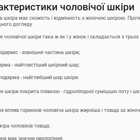
актеристики чоловічої шкіри
а шкіра має схожість і відмінність з жіночою шкірою. Прот
дного догляду.
я чоловічої шкіри така ж як і у жінок і складається з трьох
ідерміс - зовнішня частина шкіри;
ерма - найтовстіший шкірний шар;
іподерма - найглибший шар шкіри.
я шкіри покрита плівкою - гідроліпідної сумішшю поту і шкі
ез вплив гормонів чоловіча шкіра жирніша і товща за жіночу
іра чоловіків товща;
она має значне оволосіння;