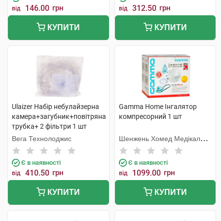
146.00
грн
312.50
грн
від
від
КУПИТИ
КУПИТИ
Ulaizer Набір небулайзерна
Gamma Home Інгалятор
камера+загубник+повітряна
компресорний 1 шт
трубка+ 2 фільтри 1 шт
Вега Технолоджис
Шенжень Хомед Медікал
Девайс
Є в наявності
Є в наявності
410.50
грн
1099.00
грн
від
від
КУПИТИ
КУПИТИ