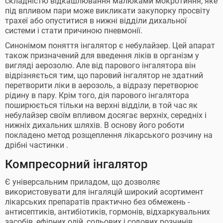
складністю відкашлювання малюками мокротиння, яке
під впливом пари може викликати закупорку просвіту
трахеї або опуститися в нижні відділи дихальної
системи і стати причиною пневмонії.
Синонімом поняття інгалятор є небулайзер. Цей апарат
також призначений для введення ліків в організм у
вигляді аерозолю. Але від парового інгалятора він
відрізняється тим, що паровий інгалятор не здатний
перетворити ліки в аерозоль, а відразу перетворює
рідину в пару. Крім того, дія парового інгалятора
поширюється тільки на верхні відділи, в той час як
небулайзер своїм впливом досягає верхніх, середніх і
нижніх дихальних шляхів. В основу його роботи
покладено метод розщеплення лікарського розчину на
дрібні частинки .
Компресорний інгалятор
Є універсальним приладом, що дозволяє
використовувати для інгаляцій широкий асортимент
лікарських препаратів практично без обмежень -
антисептиків, антибіотиків, гормонів, відхаркувальних
засобів, ефірних олій, сольових і содових розчинів,