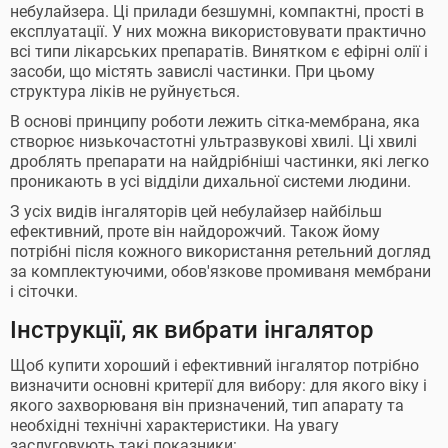
небулайзера. Ці прилади безшумні, компактні, прості в
експлуатації. У них можна використовувати практично
всі типи лікарських препаратів. Винятком є ефірні олії і
засоби, що містять завислі частинки. При цьому
структура ліків не руйнується.
В основі принципу роботи лежить сітка-мембрана, яка
створює низькочастотні ультразвукові хвилі. Ці хвилі
дроблять препарати на найдрібніші частинки, які легко
проникають в усі відділи дихальної системи людини.
З усіх видів інгаляторів цей небулайзер найбільш
ефективний, проте він найдорожчий. Також йому
потрібні після кожного використання ретельний догляд
за комплектуючими, обов'язкове промиваня мембрани
і сіточки.
Інструкції, як вибрати інгалятор
Щоб купити хороший і ефективний інгалятор потрібно
визначити основні критерії для вибору: для якого віку і
якого захворюваня він призначений, тип апарату та
необхідні технічні характеристики. На увагу
заслуговують такі показники: