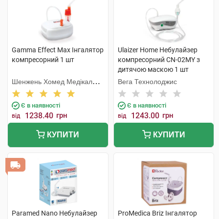
Gamma Effect Max Інгалятор
Ulaizer Home Небулайзер
компресорний 1 шт
компресорний CN-02MY з
дитячою маскою 1 шт
Шенжень Хомед Медікал
Вега Технолоджис
Девайс
Є в наявності
Є в наявності
1238.40
грн
1243.00
грн
від
від
КУПИТИ
КУПИТИ
Paramed Nano Небулайзер
ProMedica Briz Інгалятор