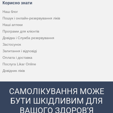
Корисно знати
Наш блог
Пошук і онлайн-резервування ліків
Наші аптеки
Програми для клієнтів
Довідка і Служба резервування
Застосунок
Запитання і відповіді
Оплата і доставка
Послуга Likar Online
Довідник ліків
САМОЛІКУВАННЯ МОЖЕ
БУТИ ШКІДЛИВИМ ДЛЯ
ВАШОГО ЗДОРОВ’Я