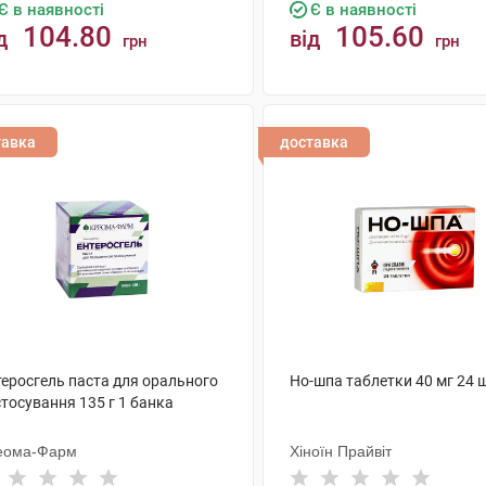
Є в наявності
Є в наявності
104.80
105.60
д
від
грн
грн
КУПИТИ
КУПИТИ
тавка
доставка
теросгель паста для орального
Но-шпа таблетки 40 мг 24 
тосування 135 г 1 банка
еома-Фарм
Хіноїн Прайвіт