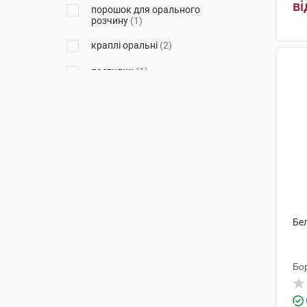
ві
порошок для орального
Гледфарм ЛТД
(2)
розчину
(1)
Маклеодс Фармасьютикалс
краплі оральні
(2)
(1)
Лек Фармацевтична компанія
пастилки
(1)
(4)
гель
(2)
Евертоджен Лайф Саєнсиз
(2)
Майлан Лабораторіз САС
(2)
Торрент Фармасьютікалс
(1)
Біокодекс
(3)
КРКА
(2)
Бел
Біхелс
(1)
Опелла Хелскеа Італі С.р.л.
(3)
Бо
Др. Густав Кляйн
(3)