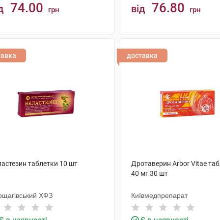
74.00
76.80
д
від
грн
грн
КУПИТИ
КУПИТИ
тавка
доставка
ластезин таблетки 10 шт
Дротаверин Arbor Vitae та
40 мг 30 шт
рщагівський ХФЗ
Київмедпрепарат