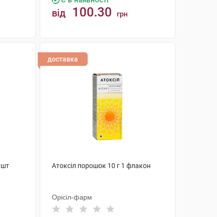
Є в наявності
100.30
від
грн
КУПИТИ
доставка
 шт
Атоксіл порошок 10 г 1 флакон
Орісіл-фарм