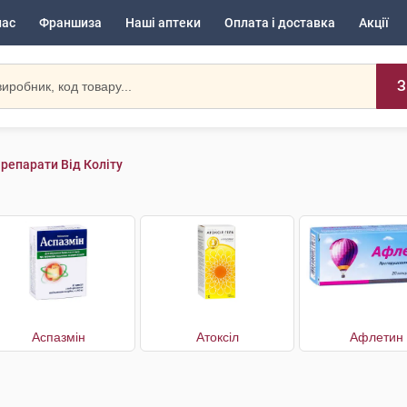
нас
Франшиза
Наші аптеки
Оплата і доставка
Акції
З
репарати Від Коліту
Аспазмін
Атоксіл
Афлетин