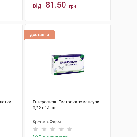
81.50
від
грн
КУПИТИ
доставка
блетки
Ентеросгель Екстракапс капсули
0,32 г 14 шт
Креома-Фарм