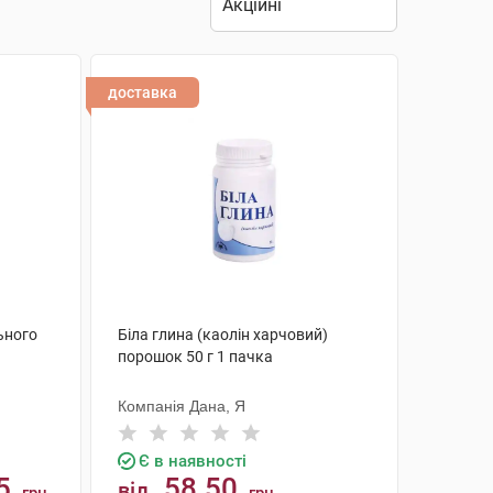
доставка
ьного
Біла глина (каолін харчовий)
порошок 50 г 1 пачка
Компанія Дана, Я
Є в наявності
5
58.50
від