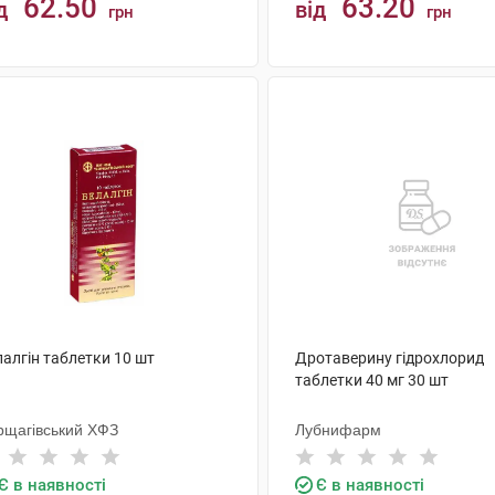
62.50
63.20
д
від
грн
грн
КУПИТИ
КУПИТИ
алгін таблетки 10 шт
Дротаверину гідрохлорид
таблетки 40 мг 30 шт
рщагівський ХФЗ
Лубнифарм
Є в наявності
Є в наявності