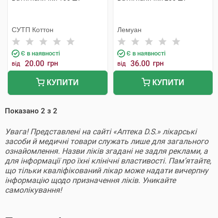
СУТП Коттон
Лемуан
Є в наявності
Є в наявності
20.00
грн
36.00
грн
від
від
КУПИТИ
КУПИТИ
Показано
2
з
2
Увага! Представлені на сайті «Аптека D.S.» лікарські
засоби й медичні товари служать лише для загального
ознайомлення. Назви ліків згадані не задля реклами, а
для інформації про їхні клінічні властивості. Пам’ятайте,
що тільки кваліфікований лікар може надати вичерпну
інформацію щодо призначення ліків. Уникайте
самолікування!