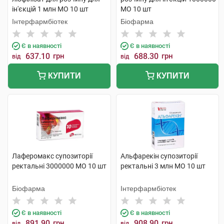
ін'єкцій 1 млн МО 10 шт
МО 10 шт
Інтерфармбіотек
Біофарма
Є в наявності
Є в наявності
637.10
грн
688.30
грн
від
від
КУПИТИ
КУПИТИ
Лаферомакс супозиторії
Альфарекін супозиторії
ректальні 3000000 МО 10 шт
ректальні 3 млн МО 10 шт
Біофарма
Інтерфармбіотек
Є в наявності
Є в наявності
891.90
грн
908.90
грн
від
від