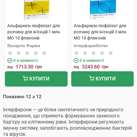
Альфарекін ліофілізат для
Альфарекін ліофілізат для
розчину для ін'єкцій 1 млн
розчину для ін'єкцій 3 млн
МО 10 флаконів
МО 10 флаконів
Валартін Фарма
Інтерфармбіотек
Є в наявності
Є в наявності
1713.30
грн
3243.60
грн
від
від
КУПИТИ
КУПИТИ
Показано
12
з
12
Інтерферони — це білки синтетичного чи природного
походження, що сприяють формуванню захисного
бар'єру на клітинному рівні. Інтерферони регулюють
імунну систему, запобігають розповсюдженню бактерій
та вірусів.