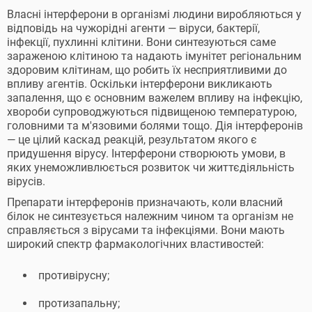
Власні інтерферони в організмі людини виробляються у
відповідь на чужорідні агенти — віруси, бактерії,
інфекції, пухлинні клітини. Вони синтезуються саме
зараженою клітиною та надають імунітет регіональним
здоровим клітинам, що робить їх несприятливими до
впливу агентів. Оскільки інтерферони викликають
запалення, що є основним важелем впливу на інфекцію,
хвороби супроводжуються підвищеною температурою,
головними та м'язовими болями тощо. Дія інтерферонів
— це цілий каскад реакцій, результатом якого є
придушення вірусу. Інтерферони створюють умови, в
яких унеможливлюється розвиток чи життєдіяльність
вірусів.
Препарати інтерферонів призначають, коли власний
білок не синтезується належним чином та організм не
справляється з вірусами та інфекціями. Вони мають
широкий спектр фармакологічних властивостей:
противірусну;
протизапальну;