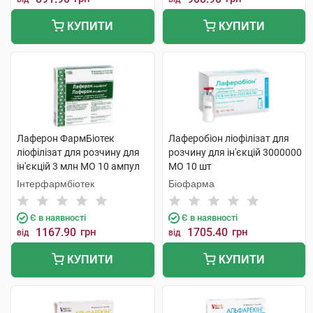
КУПИТИ
КУПИТИ
Лаферон ФармБіотек
Лаферобіон ліофілізат для
ліофілізат для розчину для
розчину для ін'єкцій 3000000
ін'єкцій 3 млн МО 10 ампул
МО 10 шт
Інтерфармбіотек
Біофарма
Є в наявності
Є в наявності
1167.90
грн
1705.40
грн
від
від
КУПИТИ
КУПИТИ