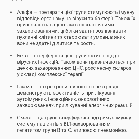
Альфа — препарати цієї групи стимулюють імунну
відповідь організму на віруси та бактерії. Також їх
призначають пацієнтам з онкологічними
захворюваннями: ці білки здатні розпізнавати
пухлинні клітини та створювати умови, в яких
вони не здатні ділитися та рости.
Бета — інтерферони цієї групи активні щодо
вірусних інфекцій. Також вони призначаються при
деяких захворюваннях ЦНС, розсіяному склерозі
у складі комплексної терапії.
Гамма — інтерферони широкого спектра дії:
демонструють ефективність при лікуванні
аутоімунних, інфекційних, онкологічних
захворюваннях, при лікуванні алергічних реакцій.
Омега — ця група інтерферонів підтримує імунну
систему пацієнтів з ВІЛ-захворюванням,
гепатитом групи В та С, атиповою пневмонією.