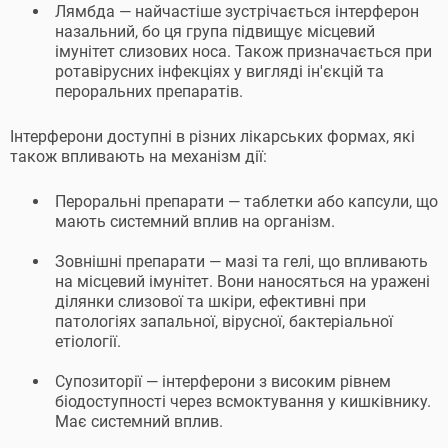
Лямбда — найчастіше зустрічається інтерферон
назальний, бо ця група підвищує місцевий
імунітет слизових носа. Також призначається при
ротавірусних інфекціях у вигляді ін'єкцій та
пероральних препаратів.
Інтерферони доступні в різних лікарських формах, які
також впливають на механізм дії:
Пероральні препарати — таблетки або капсули, що
мають системний вплив на організм.
Зовнішні препарати — мазі та гелі, що впливають
на місцевий імунітет. Вони наносяться на уражені
ділянки слизової та шкіри, ефективні при
патологіях запальної, вірусної, бактеріальної
етіології.
Супозиторії — інтерферони з високим рівнем
біодоступності через всмоктування у кишківнику.
Має системний вплив.