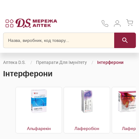
Аптека D.S.
Препарати Для Імунітету
Інтерферони
Інтерферони
Альфарекін
Лаферобіон
Лаферо