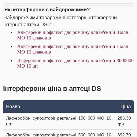
Які інтерферони є найдорожчими?
Найдорожчими товарами в категорії інтерферони
інтернет-аптеки DS є:
Альфарекін ліофілізат для розчину для ін'єкцій 3 млн
МО 10 флаконів
Альфарекін ліофілізат для розчину для ін'єкцій 1 млн
МО 10 флаконів
Лаферобіон ліофілізат для розчину для ін'єкцій 3000000
МО 10 шт
Інтерферони ціна в аптеці DS
Назва
Ціна
Лаферобіон супозиторії ректальні 150 000 МО 10
283.30
шт
грн
Лаферобіон супозиторії ректальні 500 000 МО 10
392.70