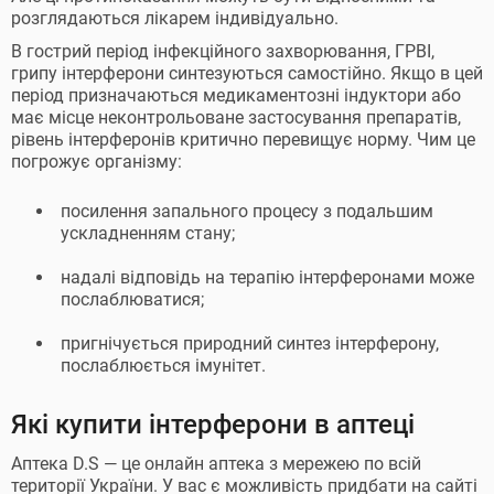
розглядаються лікарем індивідуально.
В гострий період інфекційного захворювання, ГРВІ,
грипу інтерферони синтезуються самостійно. Якщо в цей
період призначаються медикаментозні індуктори або
має місце неконтрольоване застосування препаратів,
рівень інтерферонів критично перевищує норму. Чим це
погрожує організму:
посилення запального процесу з подальшим
ускладненням стану;
надалі відповідь на терапію інтерферонами може
послаблюватися;
пригнічується природний синтез інтерферону,
послаблюється імунітет.
Які купити інтерферони в аптеці
Аптека D.S — це онлайн аптека з мережею по всій
території України. У вас є можливість придбати на сайті