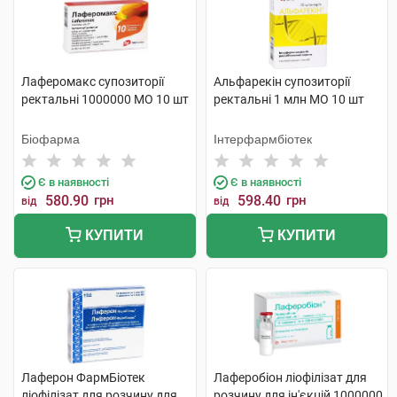
Лаферомакс супозиторії
Альфарекін супозиторії
ректальні 1000000 МО 10 шт
ректальні 1 млн МО 10 шт
Біофарма
Інтерфармбіотек
Є в наявності
Є в наявності
580.90
грн
598.40
грн
від
від
КУПИТИ
КУПИТИ
Лаферон ФармБіотек
Лаферобіон ліофілізат для
ліофілізат для розчину для
розчину для ін'єкцій 1000000