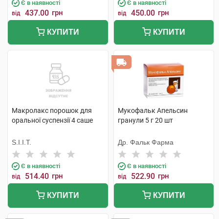
Є в наявності
Є в наявності
437.00
грн
450.00
грн
від
від
КУПИТИ
КУПИТИ
Макролакс порошок для
Мукофальк Апельсин
оральної суспензії 4 саше
гранули 5 г 20 шт
S.I.I.T.
Др. Фальк Фарма
Є в наявності
Є в наявності
514.40
грн
522.90
грн
від
від
КУПИТИ
КУПИТИ