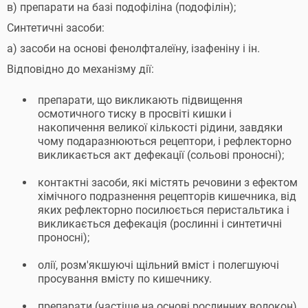
в) препарати на базі подофіліна (подофілін);
Синтетичні засоби:
а) засоби на основі фенолфталеїну, ізафеніну і ін.
Відповідно до механізму дії:
препарати, що викликають підвищення
осмотичного тиску в просвіті кишки і
накопичення великої кількості рідини, завдяки
чому подаразнюються рецептори, і рефлекторно
викликається акт дефекації (сольові проносні);
контактні засоби, які містять речовини з ефектом
хімічного подразнення рецепторів кишечника, від
яких рефлекторно посилюється перистальтика і
викликається дефекація (рослинні і синтетичні
проносні);
олії, розм'якшуючі щільний вміст і полегшуючі
просування вмісту по кишечнику.
препарати (частіше на основі рослинних волокон),