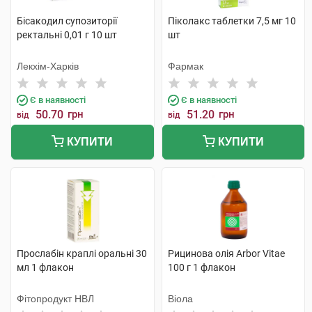
Бісакодил супозиторії
Піколакс таблетки 7,5 мг 10
ректальні 0,01 г 10 шт
шт
Лекхім-Харків
Фармак
Є в наявності
Є в наявності
50.70
грн
51.20
грн
від
від
КУПИТИ
КУПИТИ
Прослабін краплі оральні 30
Рицинова олія Arbor Vitae
мл 1 флакон
100 г 1 флакон
Фітопродукт НВЛ
Віола