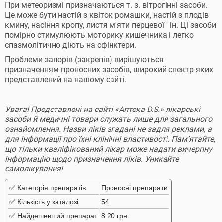
При метеоризмі призначаються т. з. вітрогінні засоби.
Це може бути настій з квіток ромашки, настій з плодів
кмину, насіння кропу, листя м'яти перцевої і ін. Ці засоби
помірно стимулюють моторику кишечника і легко
спазмолітично діють на сфінктери.
Проблеми запорів (закрепів) вирішуються
призначенням проносних засобів, широкий спектр яких
представлений на нашому сайті.
Увага! Представлені на сайті «Аптека D.S.» лікарські
засоби й медичні товари служать лише для загального
ознайомлення. Назви ліків згадані не задля реклами, а
для інформації про їхні клінічні властивості. Пам’ятайте,
що тільки кваліфікований лікар може надати вичерпну
інформацію щодо призначення ліків. Уникайте
самолікування!
✅ Категорія препаратів
Проносні препарати
✅ Кількість у каталозі
54
✅ Найдешевший препарат
8.20 грн.