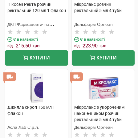
Пікосен Ректа розчин
Мікролакс розчин
ректальний 120 мл 1 флакон
ректальний 5 мл 4 туби
ДКП Фармацевтична
Дельфарм Орлеан
фабрика
Є в наявності
Є в наявності
215.50
грн
223.90
грн
від
від
КУПИТИ
КУПИТИ
Джилла сироп 150 мл 1
Мікролакс з укороченим
флакон
наконечником розчин
ректальний 5 мл 4 туби
Асла Лаб С.р.л.
Дельфарм Орлеан