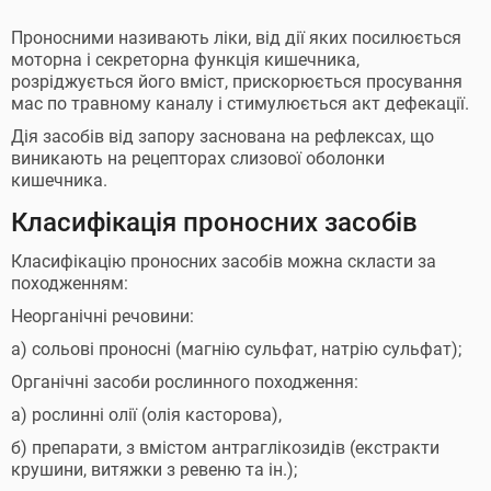
Проносними називають ліки, від дії яких посилюється
моторна і секреторна функція кишечника,
розріджується його вміст, прискорюється просування
мас по травному каналу і стимулюється акт дефекації.
Дія засобів від запору заснована на рефлексах, що
виникають на рецепторах слизової оболонки
кишечника.
Класифікація проносних засобів
Класифікацію проносних засобів можна скласти за
походженням:
Неорганічні речовини:
а) сольові проносні (магнію сульфат, натрію сульфат);
Органічні засоби рослинного походження:
а) рослинні олії (олія касторова),
б) препарати, з вмістом антраглікозидів (екстракти
крушини, витяжки з ревеню та ін.);