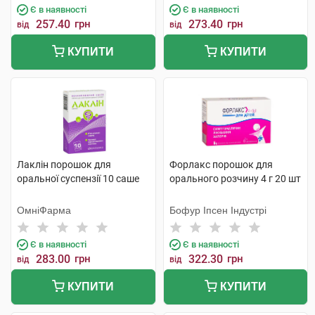
Є в наявності
Є в наявності
257.40
грн
273.40
грн
від
від
КУПИТИ
КУПИТИ
Лаклін порошок для
Форлакс порошок для
оральної суспензії 10 саше
орального розчину 4 г 20 шт
ОмніФарма
Бофур Іпсен Індустрі
Є в наявності
Є в наявності
283.00
грн
322.30
грн
від
від
КУПИТИ
КУПИТИ