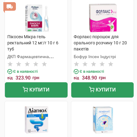
Пікосен Мікра гель
Форлакс порошок для
ректальний 12 мг/г 10 г 6
орального розчину 10 г 20
туб
пакетів
ДКП Фармацевтична
Бофур Іпсен Індустрі
фабрика
Є в наявності
Є в наявності
323.90
грн
348.90
грн
від
від
КУПИТИ
КУПИТИ