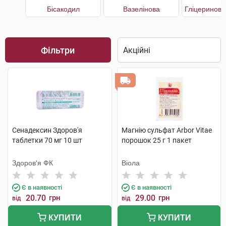
Бісакодил
Вазелінова
Фільтри
Сенадексин Здоров'я
Магнію сульфат Arbor Vitae
таблетки 70 мг 10 шт
порошок 25 г 1 пакет
Здоров'я ФК
Віола
Є в наявності
Є в наявності
20.70
грн
29.00
грн
від
від
КУПИТИ
КУПИТИ