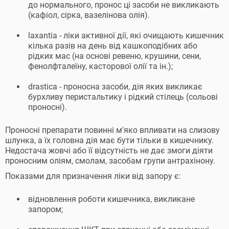
до нормального, пронос ці засоби не викликають
(кафіол, сірка, вазелінова олія).
laxantia - ліки активної дії, які очищають кишечник
кілька разів на день від кашкоподібних або
рідких мас (на основі ревеню, крушини, сени,
фенолфталеїну, касторової олії та ін.);
drastica - проносна засоби, дія яких викликає
бурхливу перистальтику і рідкий стілець (сольові
проносні).
Проносні препарати повинні м'яко впливати на слизову
шлунка, а їх головна дія має бути тільки в кишечнику.
Недостача жовчі або її відсутність не дає змоги діяти
проносним оліям, смолам, засобам групи антрахінону.
Показами для призначення ліки від запору є:
відновлення роботи кишечника, викликане
запором;