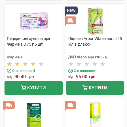
NEW
Гліцеринові супозиторії
Пікосен Arbor Vitae краплі 25
Фарміна 0,75 г 5 шт
мл 1 флакон
Фарміна
ДКП Фармацевтична
фабрика
Є в наявності
Є в наявності
90.40
грн
95.00
грн
від
від
КУПИТИ
КУПИТИ