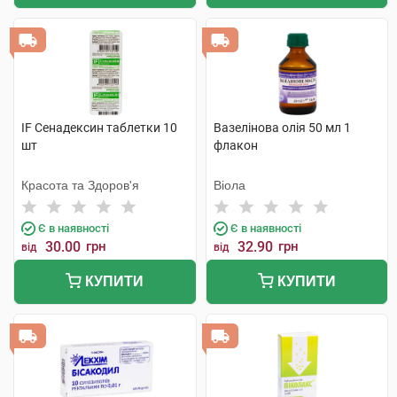
IF Сенадексин таблетки 10
Вазелінова олія 50 мл 1
шт
флакон
Красота та Здоров'я
Віола
Є в наявності
Є в наявності
30.00
грн
32.90
грн
від
від
КУПИТИ
КУПИТИ