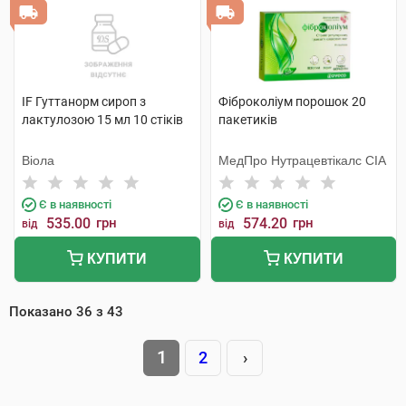
IF Гуттанорм сироп з
Фіброколіум порошок 20
лактулозою 15 мл 10 стіків
пакетиків
Віола
МедПро Нутрацевтікалс СІА
Є в наявності
Є в наявності
535.00
грн
574.20
грн
від
від
КУПИТИ
КУПИТИ
Показано
36
з
43
1
2
›