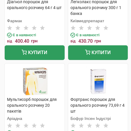
Діагнол порошок для
Легколакс порошок для
орального розчину 64 г 4 шт
орального розчину 300 г 1
банка
Фармак
Київмедпрепарат
Є в наявності
Є в наявності
400.40
грн
430.70
грн
від
від
КУПИТИ
КУПИТИ
Мультисорб порошок для
Фортранс порошок для
орального розчину 20
орального розчину 73,69 г 4
пакетів
шт
Аріадна
Бофур Іпсен Індустрі