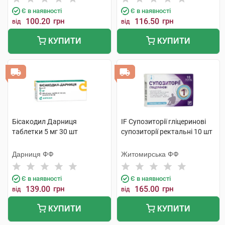
Є в наявності
Є в наявності
100.20
грн
116.50
грн
від
від
КУПИТИ
КУПИТИ
Бісакодил Дарниця
IF Супозиторії гліцеринові
таблетки 5 мг 30 шт
супозиторії ректальні 10 шт
Дарниця ФФ
Житомирська ФФ
Є в наявності
Є в наявності
139.00
грн
165.00
грн
від
від
КУПИТИ
КУПИТИ