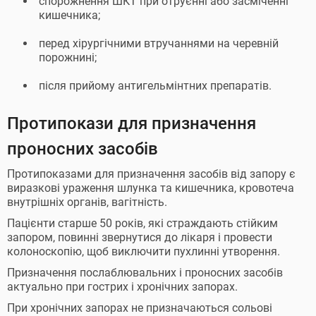
спорожнення ШКТ при отруєнні або засміченні
кишечника;
перед хірургічними втручаннями на черевній
порожнині;
після прийому антигельмінтних препаратів.
Протипокази для призначення
проносних засобів
Протипоказами для призначення засобів від запору є
виразкові ураження шлунка та кишечника, кровотеча
внутрішніх органів, вагітність.
Пацієнти старше 50 років, які страждають стійким
запором, повинні звернутися до лікаря і провести
колоноскопію, щоб виключити пухлинні утворення.
Призначення послаблювальних і проносних засобів
актуально при гострих і хронічних запорах.
При хронічних запорах не призначаються сольові