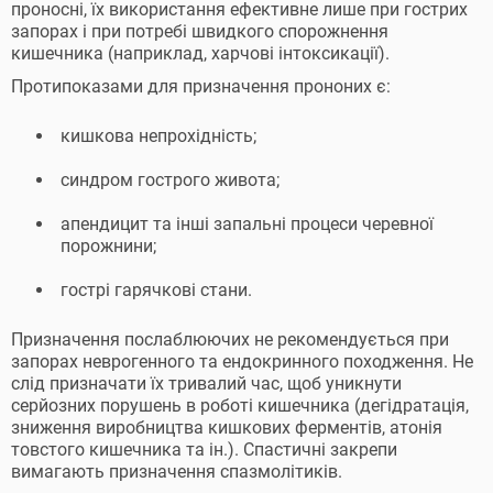
проносні, їх використання ефективне лише при гострих
запорах і при потребі швидкого спорожнення
кишечника (наприклад, харчові інтоксикації).
Протипоказами для призначення прононих є:
кишкова непрохідність;
синдром гострого живота;
апендицит та інші запальні процеси черевної
порожнини;
гострі гарячкові стани.
Призначення послаблюючих не рекомендується при
запорах неврогенного та ендокринного походження. Не
слід призначати їх тривалий час, щоб уникнути
серйозних порушень в роботі кишечника (дегідратація,
зниження виробництва кишкових ферментів, атонія
товстого кишечника та ін.). Спастичні закрепи
вимагають призначення спазмолітиків.