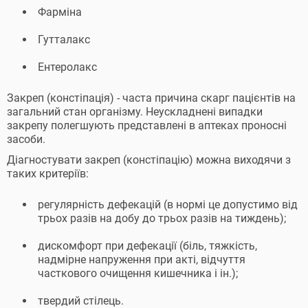
Фарміна
Гутталакс
Ентеролакс
Закреп (констіпація) - часта причина скарг пацієнтів на
загальний стан організму. Неускладнені випадки
закрепу полегшують представлені в аптеках проносні
засоби.
Діагностувати закреп (констіпацію) можна виходячи з
таких критеріїв:
регулярність дефекацій (в нормі це допустимо від
трьох разів на добу до трьох разів на тиждень);
дискомфорт при дефекації (біль, тяжкість,
надмірне напруження при акті, відчуття
часткового очищення кишечника і ін.);
твердий стілець.