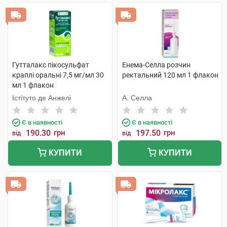
Гутталакс пікосульфат
Енема-Селла розчин
краплі оральні 7,5 мг/мл 30
ректальний 120 мл 1 флакон
мл 1 флакон
Істітуто де Анжелі
А. Селла
Є в наявності
Є в наявності
190.30
грн
197.50
грн
від
від
КУПИТИ
КУПИТИ