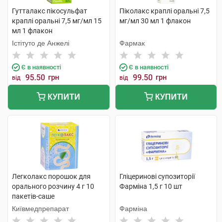
Гутталакс пікосульфат
Піколакс краплі оральні 7,5
краплі оральні 7,5 мг/мл 15
мг/мл 30 мл 1 флакон
мл 1 флакон
Істітуто де Анжелі
Фармак
Є в наявності
Є в наявності
95.50
грн
99.50
грн
від
від
КУПИТИ
КУПИТИ
Легколакс порошок для
Гліцеринові супозиторії
орального розчину 4 г 10
Фарміна 1,5 г 10 шт
пакетів-саше
Київмедпрепарат
Фарміна