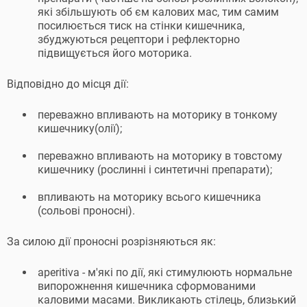
які збільшують об єм калових мас, тим самим
посилюється тиск на стінки кишечника,
збуджуються рецептори і рефлекторно
підвищується його моторика.
Відповідно до місця дії:
переважно впливають на моторику в тонкому
кишечнику(олії);
переважно впливають на моторику в товстому
кишечнику (рослинні і синтетичні препарати);
впливають на моторику всього кишечника
(сольові проносні).
За силою дії проносні розрізняються як:
aperitiva - м'які по дії, які стимулюють нормальне
випорожнення кишечника сформованими
каловими масами. Викликають стілець, близький