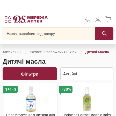
Аптека D.S.
Захист І Зволоження Шкіри
Дитячі Масла
Дитячі масла
Фільтри
1+1=3
−30%
Paediprotect Олія дитяча для
Corine de Farme Organic Baby