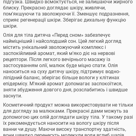
підгузка. Швидко всмоктується, не залишаючи жирного
блиску. Прекрасно доглядає шкіру, живлячи,
пом'якшуючи та зволожуючи її. Зменшує подразнення,
сприяє регенерації шкіри. Зберігає дихальну функцію
шкіри.
Олія для тіла дитяча «Перед сном» забезпечує
найміцніший і найсолодший сон. Цей легкий догляд
містить унікальний зволожуючий комплекс і
заспокійливий аромат, який м'яко діє на нервові
рецептори. Після легкого вечірнього масажу із
застосуванням олії, малюк буде міцно спати. Олія
наноситься на суху дитячу шкіру, підтримує водно-
ліпідний баланс, зберігає більше вологи у клітинах
епідермісу. М'який аромат допомагає заспокоїтися,
зняти збудження довгого дня, розслабитись і швидше
заснути.
Косметичний продукт можна використовувати не тільки
для догляду за малюками. Прекрасні дами можуть за
допомогою цих олій доглядати шкіру тіла. У такому разі
їх рекомендується наносити на вологу шкіру після
ванни чи душу. Маючи високу транспортну здатність,
вони швидко перенесуть молекули води вглиб шарів