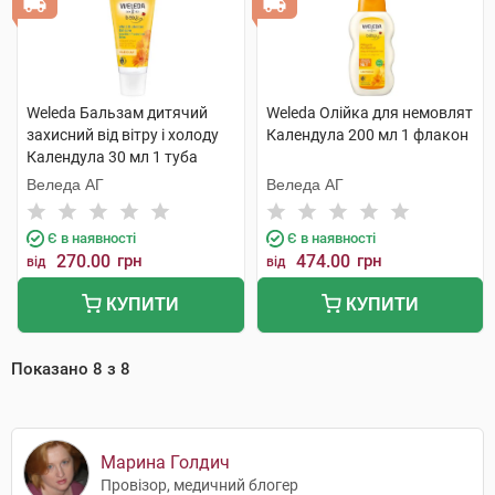
Weleda Бальзам дитячий
Weleda Олійка для немовлят
захисний від вітру і холоду
Календула 200 мл 1 флакон
Календула 30 мл 1 туба
Веледа АГ
Веледа АГ
Є в наявності
Є в наявності
270.00
грн
474.00
грн
від
від
КУПИТИ
КУПИТИ
Показано
8
з
8
Марина Голдич
Провізор, медичний блогер