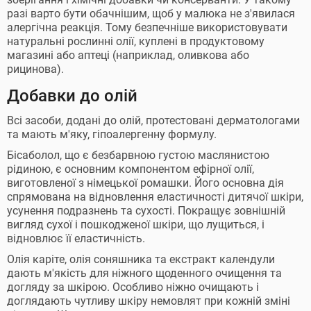
разі варто бути обачнішим, щоб у малюка не з'явилася
алергічна реакція. Тому безпечніше використовувати
натуральні рослинні олії, куплені в продуктовому
магазині або аптеці (наприклад, оливкова або
рицинова).
Добавки до олій
Всі засоби, додані до олій, протестовані дерматологами
та мають м'яку, гіпоалергенну формулу.
Бісаболол, що є безбарвною густою маслянистою
рідиною, є основним компонентом ефірної олії,
виготовленої з німецької ромашки. Його основна дія
спрямована на відновлення еластичності дитячої шкіри,
усунення подразнень та сухості. Покращує зовнішній
вигляд сухої і пошкодженої шкіри, що лущиться, і
відновлює її еластичність.
Олія каріте, олія соняшника та екстракт календули
дають м'якість для ніжного щоденного очищення та
догляду за шкірою. Особливо ніжно очищають і
доглядають чутливу шкіру немовлят при кожній зміні