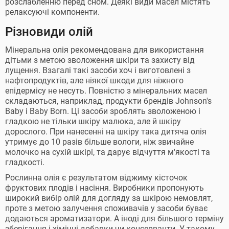
розслабленню перед сном. Деякі види масел містять
релаксуючі компоненти.
Різновиди олій
Мінеральна олія рекомендована для використання
дітьми з метою зволоження шкіри та захисту від
лущення. Взагалі такі засоби хоч і виготовлені з
нафтопродуктів, але ніякої шкоди для ніжного
епідермісу не несуть. Повністю з мінеральних масел
складаються, наприклад, продукти брендів Johnson's
Baby і Baby Born. Ці засоби зроблять зволоженою і
гладкою не тільки шкіру малюка, але й шкіру
дорослого. При нанесенні на шкіру така дитяча олія
утримує до 10 разів більше вологи, ніж звичайне
молочко на сухій шкірі, та дарує відчуття м'якості та
гладкості.
Рослинна олія є результатом віджиму кісточок
фруктових плодів і насіння. Виробники пропонують
широкий вибір олій для догляду за шкірою немовлят,
проте з метою залучення споживачів у засоби буває
додаються ароматизатори. А іноді для більшого терміну
зберігання і хімічні добавки чи консерванти. У такому