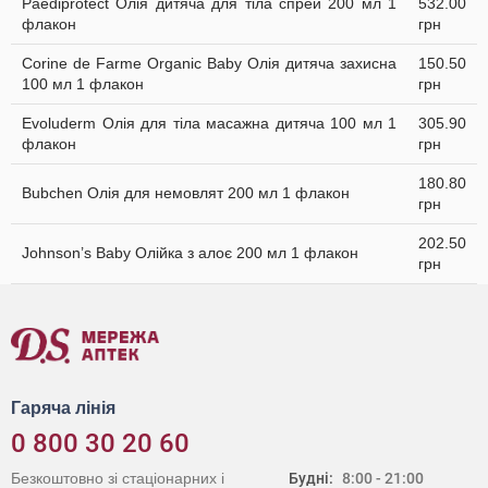
Paediprotect Олія дитяча для тіла спрей 200 мл 1
532.00
флакон
грн
Corine de Farme Organic Baby Олія дитяча захисна
150.50
100 мл 1 флакон
грн
Evoluderm Олія для тіла масажна дитяча 100 мл 1
305.90
флакон
грн
180.80
Bubchen Олія для немовлят 200 мл 1 флакон
грн
202.50
Johnson’s Baby Олійка з алоє 200 мл 1 флакон
грн
Гаряча лінія
0 800 30 20 60
Безкоштовно зі стаціонарних і
Будні:
8:00 - 21:00