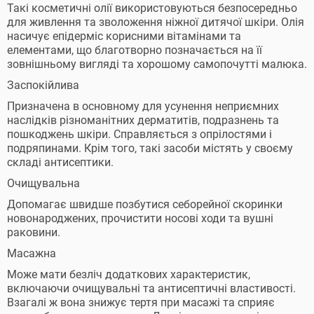
Такі косметичні олії використовуються безпосередньо
для живлення та зволоження ніжної дитячої шкіри. Олія
насичує епідерміс корисними вітамінами та
елементами, що благотворно позначається на її
зовнішньому вигляді та хорошому самопочутті малюка.
Заспокійлива
Призначена в основному для усунення неприємних
наслідків різноманітних дерматитів, подразнень та
пошкоджень шкіри. Справляється з опрілостями і
подряпинами. Крім того, такі засоби містять у своєму
складі антисептики.
Очищувальна
Допомагає швидше позбутися себорейної скоринки
новонароджених, прочистити носові ходи та вушні
раковини.
Масажна
Може мати безліч додаткових характеристик,
включаючи очищувальні та антисептичні властивості.
Взагалі ж вона знижує тертя при масажі та сприяє