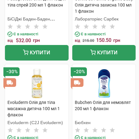
тіла спрей 200 мл 1 флакон
Олія дитяча захисна 100 мл
1 флакон
БіСіДжі Баден-Баден
Лабораторіес Сарбек
Косметікс Груп Гмбх
Є в наявності
Є в наявності
150.50
532.00
грн
грн
від
від
215.00
КУПИТИ
КУПИТИ
−30%
−20%
Evoluderm Олія для тіла
Bubchen Олія для немовлят
масажна дитяча 100 мл 1
200 мл 1 флакон
флакон
Evoluderm (C2J Evoluderm)
Бюбхен
Є в наявності
Є в наявності