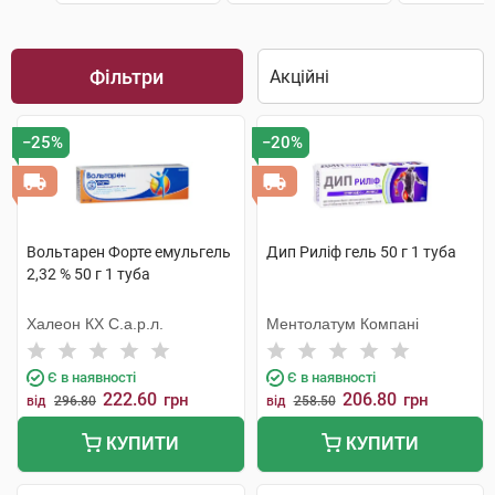
Фільтри
−25%
−20%
Вольтарен Форте емульгель
Дип Риліф гель 50 г 1 туба
2,32 % 50 г 1 туба
Халеон КХ С.а.р.л.
Ментолатум Компані
Є в наявності
Є в наявності
222.60
206.80
грн
грн
від
296.80
від
258.50
КУПИТИ
КУПИТИ