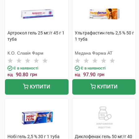
Артрокол гель 25 мг/г 45 г 1
Ультрафастин гель 2,5 % 50 г
туба
1 туба
К.О. Славія Фарм
Медана Фарма АТ
Є в наявності
Є в наявності
90.80
грн
97.90
грн
від
від
КУПИТИ
КУПИТИ
Нобі гель 2,5 % 30 г 1 туба
Диклофенак гель 50 мг/г 40