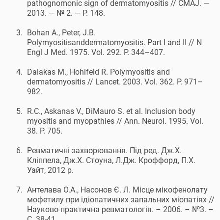
pathognomonic sign of dermatomyositis // CMAJ. —
2013. — № 2. — Р. 148.
Bohan A., Peter, J.B.
Polymyositisanddermatomyositis. Part I and II // N
Engl J Med. 1975. Vol. 292. Р. 344–407.
Dalakas M., Hohlfeld R. Polymyositis and
dermatomyositis // Lancet. 2003. Vol. 362. Р. 971–
982.
R.C., Askanas V., DiMauro S. et al. Inclusion body
myositis and myopathies // Ann. Neurol. 1995. Vol.
38. Р. 705.
Ревматичні захворювання. Під ред. Дж.Х.
Кліппела, Дж.Х. Стоуна, Л.Дж. Кроффорд, П.Х.
Уайт, 2012 р.
Антелава О.А., Насонов Є. Л. Місце мікофенолату
мофетилу при ідіопатичних запальних міопатіях //
Науково-практична ревматологія. – 2006. – №3. –
С. 38-41.