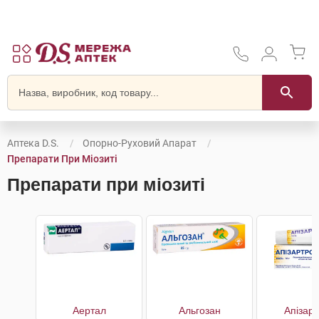
Аптека D.S.
Опорно-Руховий Апарат
Препарати При Міозиті
Препарати при міозиті
Аертал
Альгозан
Апізар