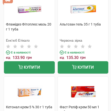
Фламідез Фітоплюс мазь 20
Альгозан гель 35 г 1 туба
г 1 туба
Енк'юб Етікалз
Червона зірка
Є в наявності
Є в наявності
133.90
грн
135.30
грн
від
від
КУПИТИ
КУПИТИ
Кетонал крем 5 % 30 г 1 туба
Фаст Реліф крем 50 мл 1