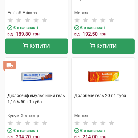
Енк'юб Етікалз
Меркле
Є в наявності
Є в наявності
189.80
грн
192.50
грн
від
від
КУПИТИ
КУПИТИ
Діклосейф емульсійний гель
Долобене гель 20 г 1 туба
1,16 % 50 г 1 туба
Кусум Хелтхкер
Меркле
Є в наявності
Є в наявності
204.70
грн
214.00
грн
від
від