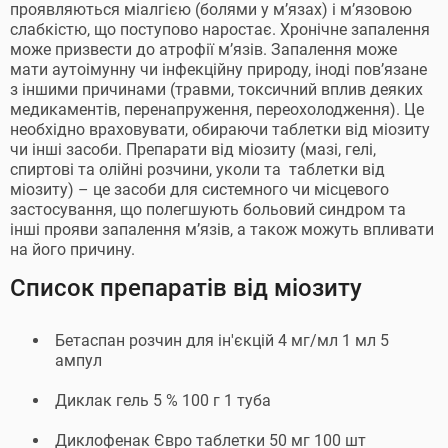
проявляються міалгією (болями у м’язах) і м’язовою
слабкістю, що поступово наростає. Хронічне запалення
може призвести до атрофії м’язів. Запалення може
мати аутоімунну чи інфекційну природу, іноді пов’язане
з іншими причинами (травми, токсичний вплив деяких
медикаментів, перенапруження, переохолодження). Це
необхідно враховувати, обираючи таблетки від міозиту
чи інші засоби. Препарати від міозиту (мазі, гелі,
спиртові та олійні розчини, уколи та таблетки від
міозиту) – це засоби для системного чи місцевого
застосування, що полегшують больовий синдром та
інші прояви запалення м’язів, а також можуть впливати
на його причину.
Список препаратів від міозиту
Бетаспан розчин для ін'єкцій 4 мг/мл 1 мл 5
ампул
Диклак гель 5 % 100 г 1 туба
Диклофенак Євро таблетки 50 мг 100 шт