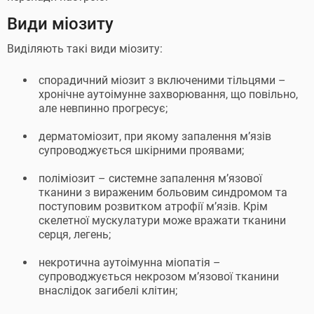
Види міозиту
Виділяють такі види міозиту:
спорадичний міозит з включеними тільцями –
хронічне аутоімунне захворювання, що повільно,
але невпинно прогресує;
дерматоміозит, при якому запалення м’язів
супроводжується шкірними проявами;
поліміозит – системне запалення м’язової
тканини з вираженим больовим синдромом та
поступовим розвитком атрофії м’язів. Крім
скелетної мускулатури може вражати тканини
серця, легень;
некротична аутоімунна міопатія –
супроводжується некрозом м’язової тканини
внаслідок загибелі клітин;