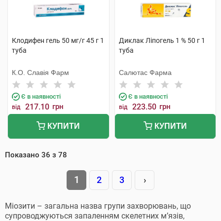
Клодифен гель 50 мг/г 45 г 1
Диклак Ліпогель 1 % 50 г 1
туба
туба
К.О. Славія Фарм
Салютас Фарма
Є в наявності
Є в наявності
217.10
грн
223.50
грн
від
від
КУПИТИ
КУПИТИ
Показано
36
з
78
1
2
3
›
Міозити – загальна назва групи захворювань, що
супроводжуються запаленням скелетних м’язів,