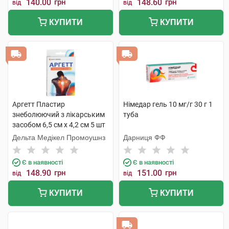
140.00
грн
148.60
грн
від
від
КУПИТИ
КУПИТИ
Аргетт Пластир
Німедар гель 10 мг/г 30 г 1
знеболюючий з лікарським
туба
засобом 6,5 см х 4,2 см 5 шт
Дельта Медікел Промоушнз
Дарниця ФФ
Є в наявності
Є в наявності
148.90
грн
151.00
грн
від
від
КУПИТИ
КУПИТИ