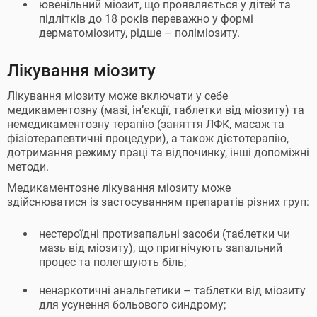
ювенільний міозит, що проявляється у дітей та
підлітків до 18 років переважно у формі
дерматоміозиту, рідше – поліміозиту.
Лікування міозиту
Лікування міозиту може включати у себе
медикаментозну (мазі, ін’єкції, таблетки від міозиту) та
немедикаментозну терапію (заняття ЛФК, масаж та
фізіотерапевтичні процедури), а також дієтотерапію,
дотримання режиму праці та відпочинку, інші допоміжні
методи.
Медикаментозне лікування міозиту може
здійснюватися із застосуванням препаратів різних груп:
нестероїдні протизапальні засоби (таблетки чи
мазь від міозиту), що пригнічують запальний
процес та полегшують біль;
ненаркотичні анальгетики – таблетки від міозиту
для усунення больового синдрому;