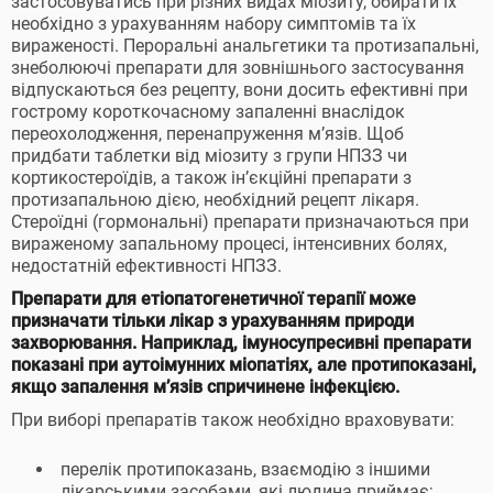
застосовуватись при різних видах міозиту, обирати їх
необхідно з урахуванням набору симптомів та їх
вираженості. Пероральні анальгетики та протизапальні,
знеболюючі препарати для зовнішнього застосування
відпускаються без рецепту, вони досить ефективні при
гострому короткочасному запаленні внаслідок
переохолодження, перенапруження м’язів. Щоб
придбати таблетки від міозиту з групи НПЗЗ чи
кортикостероїдів, а також ін’єкційні препарати з
протизапальною дією, необхідний рецепт лікаря.
Стероїдні (гормональні) препарати призначаються при
вираженому запальному процесі, інтенсивних болях,
недостатній ефективності НПЗЗ.
Препарати для етіопатогенетичної терапії може
призначати тільки лікар з урахуванням природи
захворювання. Наприклад, імуносупресивні препарати
показані при аутоімунних міопатіях, але протипоказані,
якщо запалення м’язів спричинене інфекцією.
При виборі препаратів також необхідно враховувати:
перелік протипоказань, взаємодію з іншими
лікарськими засобами, які людина приймає;