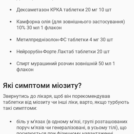
Дексаметазон КРКА таблетки 20 мг 10 шт
Камфорна олія (для зовнішнього застосування)
10% 30 мл 1 флакон
Метилпреднізолон-ФС таблетки 4 мг 30 шт
Нейрорубін-Форте Лактаб таблетки 20 шт
Спирт мурашиний розчин зовнішній 50 мл 1
флакон
Які симптоми міозиту?
Звернутись до лікаря, щоб він порекомендував
таблетки від міозиту чи інші ліки, варто, якщо турбують
такі симптоми:
біль у м’язах (в одному м’язі, групі розташованих
поруч м’язів чи генералізовані, в усьому тілі), що
посилюється при фізичному навантаженні,