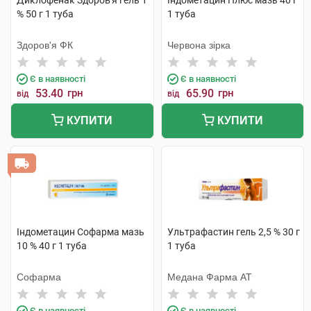
Диклофенак Здоров'я гель 1
Індометацин Плюс мазь 40 г
% 50 г 1 туба
1 туба
Здоров'я ФК
Червона зірка
Є в наявності
Є в наявності
53.40
грн
65.90
грн
від
від
КУПИТИ
КУПИТИ
Індометацин Софарма мазь
Ультрафастин гель 2,5 % 30 г
10 % 40 г 1 туба
1 туба
Софарма
Медана Фарма АТ
Є в наявності
Є в наявності