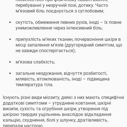
перебуванні у незручній позі, дотику. Часто
м’язовий біль поєднується з суглобовим;
скутість, обмеження певних рухів, іноді – їх повне
унеможливлення через інтенсивний біль;
припухлість м’яких тканин, почервоніння шкіри в
місці запалення м’язів (другорядний симптом, що
не завжди спостерігається);
м’язова слабкість;
загальне нездужання, відчуття розбитості,
млявість, втомлюваність, іноді – підвищена
температура тіла.
Існують різні види міозиту, деякі з них мають специфічні
додаткові симптоми – утруднене ковтання, шкірні
висипи, сухість та огрубіння шкіри, утворення під
шкірою твердих ущільнень внаслідок відкладення
кальцію, схуднення, болі у шлунку, дратівливість,
перепади настрою.