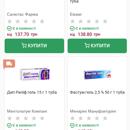
туба
Салютас Фарма
Емамі
Є в наявності
Є в наявності
137.70
грн
138.80
грн
від
від
КУПИТИ
КУПИТИ
Дип Риліф гель 15 г 1 туба
Фастум гель 2,5 % 50 г 1 туба
Ментолатум Компані
Менаріні Мануфактурінг
Є в наявності
Є в наявності