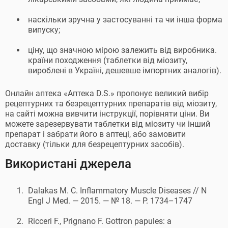
наскільки зручна у застосуванні та чи інша форма
випуску;
ціну, що значною мірою залежить від виробника.
країни походження (таблетки від міозиту,
вироблені в Україні, дешевше імпортних аналогів).
Онлайн аптека «Аптека D.S.» пропонує великий вибір
рецептурних та безрецептурних препаратів від міозиту,
на сайті можна вивчити інструкції, порівняти ціни. Ви
можете зарезервувати таблетки від міозиту чи інший
препарат і забрати його в аптеці, або замовити
доставку (тільки для безрецептурних засобів).
Використані джерела
Dalakas M. C. Inflammatory Muscle Diseases // N
Engl J Med. — 2015. — № 18. — P. 1734–1747
Ricceri F., Prignano F. Gottron papules: a