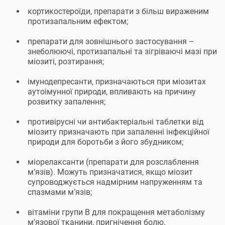
кортикостероїди, препарати з більш вираженим
протизапальним ефектом;
препарати для зовнішнього застосування –
знеболюючі, протизапальні та зігріваючі мазі при
міозиті, розтирання;
імунодепресанти, призначаються при міозитах
аутоімунної природи, впливають на причину
розвитку запалення;
противірусні чи антибактеріальні таблетки від
міозиту призначають при запаленні інфекційної
природи для боротьби з його збудником;
міорелаксанти (препарати для розслаблення
м’язів). Можуть призначатися, якщо міозит
супроводжується надмірним напруженням та
спазмами м’язів;
вітаміни групи В для покращення метаболізму
м’язової тканини, пригнічення болю.