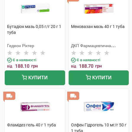
Бутадіон мазь 0,05 г/г 20 г 1
Меновазан мазь 40 г 1 туба
туба
Гедеон Ріхтер
ДКП Фармацевтична
фабрика
Є в наявності
Є в наявності
188.10
грн
188.70
грн
від
від
КУПИТИ
КУПИТИ
Фламідез гель 40 г 1 туба
Олфен Гідрогель 10 мг/г 50 г
1 туба