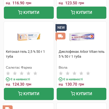
116.90
грн
123.50
грн
від
від
КУПИТИ
КУПИТИ
NEW
Кетонал гель 2,5 % 50 г 1
Диклофенак Arbor Vitae гель
туба
5 % 50 г 1 туба
Салютас Фарма
Віола
Є в наявності
Є в наявності
124.30
грн
130.70
грн
від
від
КУПИТИ
КУПИТИ