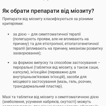
Як обрати препарати від міозиту?
Препарати від міозиту класифікуються за різними
критеріями:
за дією – для симптоматичної терапії
(полегшують прояви, але не впливають на
причину) та для етіотропної, етіопатогенетичної
терапії (впливають на причину, механізм розвитку
захворювання);
за формою випуску та способом застосування –
пероральні (таблетки від міозиту, а також саше,
капсули), ін’єкційні (переважно для
внутрішньом’язових ін’єкцій), засоби для
місцевого застосування (мазь, гель, розчин,
трансдермальний пластир).
Мазі та таблетки від міозиту з симптоматичною дією
(знеболення, усунення набряків, скутості) можуть