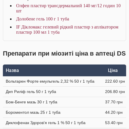
Олфен пластир трансдермальний 140 мг/12 годин 10
шт
Долобене гель 100 г 1 туба
IF Дікломакс гелевий рідкий пластир з аплікатором
пластир 100 мл 1 туба
Препарати при міозиті ціна в аптеці DS
Назва
Ціна
Вольтарен Форте емульгель 2,32 % 50 г 1 туба
222.60 грн
Дип Риліф гель 50 г 1 туба
206.80 грн
Бом-Бенге мазь 30 г 1 туба
37.70 грн
Бороментол мазь 25 г 1 туба
44.20 грн
Диклофенак Здоров'я гель 1 % 50 г 1 туба
53.40 грн