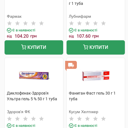
г 1 туба
Фармак
Лубнифарм
Є в наявності
Є в наявності
104.20
грн
107.60
грн
від
від
КУПИТИ
КУПИТИ
Диклофенак-Здоров'я
Фаниган Фаст гель 30 г 1
Ультра гель 5 % 50 г 1 туба
туба
Здоров'я ФК
Кусум Хелтхкер
Є в наявності
Є в наявності